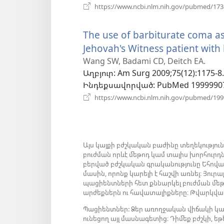
https://www.ncbi.nlm.nih.gov/pubmed/17
The use of barbiturate coma as
Jehovah's Witness patient with 
Wang SW, Badami CD, Deitch EA.
Աղբյուր
‎: Am Surg 2009;75(12):1175-8.
Ինդեքսավորված
‎: PubMed 1999990
https://www.ncbi.nlm.nih.gov/pubmed/19
Այս կայքի բժշկական բաժինը տեղեկությու
բուժման որևէ մեթոդ կամ տալիս խորհուրդ
բերված բժշկական գրականությունը Եհովա
մասին, որոնք կարելի է հաշվի առնել։ Յու
պացիենտների հետ քննարկել բուժման մեթոդ
արժեքներն ու հավատալիքները։ Թվարկված
Պացիենտներ: Ձեր առողջական վիճակի կա
ունեցող այլ մասնագետից։ Դիմեք բժշկի, եթե