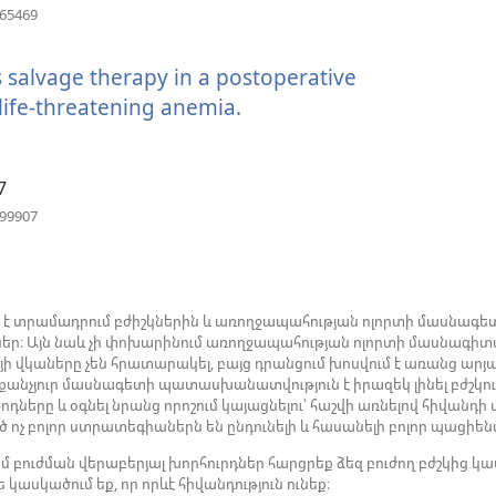
(բացվում
365469
է
նոր
 salvage therapy in a postoperative
պատուհան)
life-threatening anemia.
(բացվում
է
նոր
7
պատուհան)
(բացվում
999907
է
նոր
պատուհան)
ն է տրամադրում բժիշկներին և առողջապահության ոլորտի մասնագետ
ներ։ Այն նաև չի փոխարինում առողջապահության ոլորտի մասնագիտ
յի վկաները չեն հրատարակել, բայց դրանցում խոսվում է առանց 
րաքանչյուր մասնագետի պատասխանատվություն է իրազեկ լինել բժշկու
ները և օգնել նրանց որոշում կայացնելու՝ հաշվի առնելով հիվանդի
 ոչ բոլոր ստրատեգիաներն են ընդունելի և հասանելի բոլոր պացիե
մ բուժման վերաբերյալ խորհուրդներ հարցրեք ձեզ բուժող բժշկի
 կասկածում եք, որ որևէ հիվանդություն ունեք։