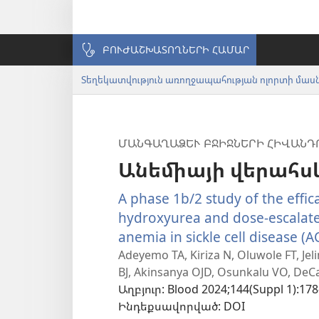
ԲՈՒԺԱՇԽԱՏՈՂՆԵՐԻ ՀԱՄԱՐ
Տեղեկատվություն առողջապահության ոլորտի մա
ՄԱՆԳԱՂԱՁԵՒ ԲՋԻՋՆԵՐԻ ՀԻՎԱՆԴՈ
Անեմիայի վերահս
A phase 1b/2 study of the effi
hydroxyurea and dose-escalate
anemia in sickle cell disease (
Adeyemo TA, Kiriza N, Oluwole FT, Jeli
BJ, Akinsanya OJD, Osunkalu VO, DeCa
Աղբյուր
‎: Blood 2024;144(Suppl 1):178
Ինդեքսավորված
‎: DOI