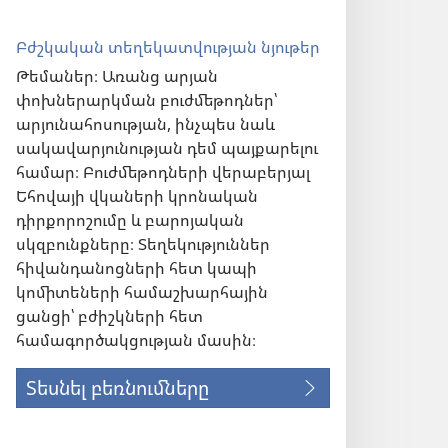
Բժշկական տեղեկատվության նյութեր
Թեմաներ։ Առանց արյան
փոխներարկման բուժմեթոդներ՝
արյունահոսության, ինչպես նաև
սակավարյունության դեմ պայքարելու
համար։ Բուժմեթոդների վերաբերյալ
Եհովայի վկաների կրոնական
դիրքորոշումը և բարոյական
սկզբունքները։ Տեղեկություններ
հիվանդանոցների հետ կապի
կոմիտեների համաշխարհային
ցանցի՝ բժիշկների հետ
համագործակցության մասին։
Տեսնել բեռնումները