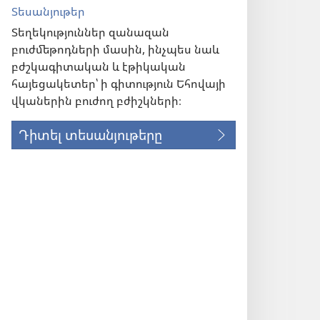
Տեսանյութեր
Տեղեկություններ զանազան
բուժմեթոդների մասին, ինչպես նաև
բժշկագիտական և էթիկական
հայեցակետեր՝ ի գիտություն Եհովայի
վկաներին բուժող բժիշկների։
Դիտել տեսանյութերը