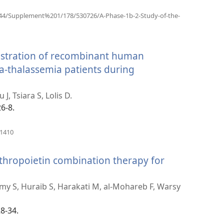
/144/Supplement%201/178/530726/A-Phase-1b-2-Study-of-the-
nistration of recombinant human
eta-thalassemia patients during
, Tsiara S, Lolis D.
26-8.
(բացվում
41410
է
նոր
thropoietin combination therapy for
պատուհան)
 S, Huraib S, Harakati M, al-Mohareb F, Warsy
28-34.
)