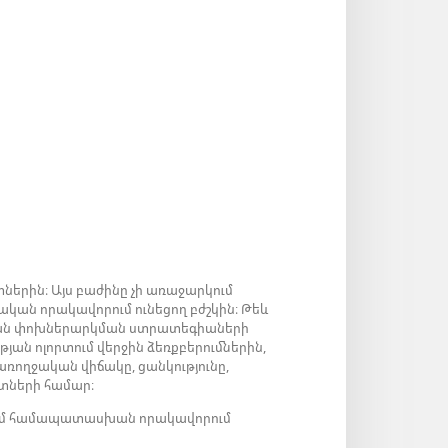
ներին։ Այս բաժինը չի առաջարկում
ական որակավորում ունեցող բժշկին։ Թեև
արյան փոխներարկման ստրատեգիաների
թյան ոլորտում վերջին ձեռքբերումներին,
 առողջական վիճակը, ցանկությունը,
նտների համար։
ց կամ համապատասխան որակավորում