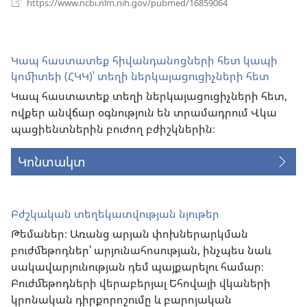
https://www.ncbi.nlm.nih.gov/pubmed/16859064
է
նոր
պատուհան)
Կապ հաստատեք հիվանդանոցների հետ կապի
կոմիտեի (ՀԿԿ)՝ տեղի ներկայացուցիչների հետ
Կապ հաստատեք տեղի ներկայացուցիչների հետ,
ովքեր անվճար օգնություն են տրամադրում Վկա
պացիենտներին բուժող բժիշկներին։
Կոնտակտ
Բժշկական տեղեկատվության նյութեր
Թեմաներ։ Առանց արյան փոխներարկման
բուժմեթոդներ՝ արյունահոսության, ինչպես նաև
սակավարյունության դեմ պայքարելու համար։
Բուժմեթոդների վերաբերյալ Եհովայի վկաների
կրոնական դիրքորոշումը և բարոյական