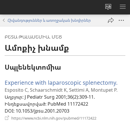
Փոխել
ՑՈ
կայքի
ՏԱ
Հիվանդություններ և առողջական խնդիրներ
լեզուն
ՄԵ
ԲԵՏԱ ԹԱԼԱՍԵՄԻԱ. ՄԵԾ
Ամոքիչ խնամք
Սպլենեկտոմիա
Experience with laparoscopic splenectomy.
(բա
է
Esposito C, Schaarschmidt K, Settimi A, Montupet P.
Աղբյուր
‎: J Pediatr Surg 2001;36(2):309-11.
նոր
Ինդեքսավորված
‎: PubMed 11172422
պատ
DOI
‎: 10.1053/jpsu.2001.20703
(բացվում
https://www.ncbi.nlm.nih.gov/pubmed/11172422
է
նոր