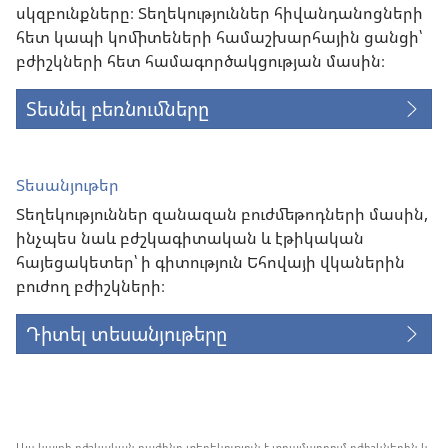
սկզբունքները։ Տեղեկություններ հիվանդանոցների
հետ կապի կոմիտեների համաշխարհային ցանցի՝
բժիշկների հետ համագործակցության մասին։
Տեսնել բեռնումները
Տեսանյութեր
Տեղեկություններ զանազան բուժմեթոդների մասին,
ինչպես նաև բժշկագիտական և էթիկական
հայեցակետեր՝ ի գիտություն Եհովայի վկաներին
բուժող բժիշկների։
Դիտել տեսանյութերը
Այս կայքի բժշկական բաժինը տեղեկություն է տրամադրում բժիշկներին և