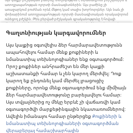
առողջապահության ոլորտի մասնագետներին։ Այս բաժինը չի
առաջարկում բուժման որևէ մեթոդ կամ տալիս խորհուրդներ։ Այն նաև չի
փոխարինում առողջապահության ոլորտի մասնագիտական որակավորում
ունեցող բժշկին։ Թեև բերված բժշկական գրականությունը Եհովայի
վկաները չեն հրատարակել, բայց դրանցում խոսվում է առանց արյան
փոխներարկման ստրատեգիաների մասին, որոնք կարելի է հաշվի առնել։
Գաղտնիության կարգավորումներ
Յուրաքանչյուր մասնագետի պատասխանատվություն է իրազեկ լինել
բժշկության ոլորտում վերջին ձեռքբերումներին, պացիենտների հետ
քննարկել բուժման մեթոդները և օգնել նրանց որոշում կայացնելու՝ հաշվի
Այս կայքից օգտվելիս ձեր հարմարավետությունն
առնելով հիվանդի առողջական վիճակը, ցանկությունը, արժեքներն ու
ապահովելու համար մենք քուքիների և
հավատալիքները։ Թվարկված ոչ բոլոր ստրատեգիաներն են ընդունելի և
հասանելի բոլոր պացիենտների համար։
նմանատիպ տեխնոլոգիաներ ենք օգտագործում։
Պացիենտներ: Ձեր առողջական վիճակի կամ բուժման վերաբերյալ
Որոշ քուքիներ անհրաժեշտ են մեր կայքի
խորհուրդներ հարցրեք ձեզ բուժող բժշկից կամ համապատասխան
աշխատանքի համար և չեն կարող մերժվել։ Դուք
որակավորում ունեցող այլ մասնագետից։ Դիմեք բժշկի, եթե կասկածում
եք, որ որևէ հիվանդություն ունեք։
կարող եք ընդունել կամ մերժել լրացուցիչ
քուքիները, որոնք մենք օգտագործում ենք միմիայն
Օգտվելու կարգը սահմանված է կայքից օգտվելու պայմաններով։
ձեր հարմարավետությունը բարելավելու համար։
Այս տվյալներից ոչ մեկը երբևէ չի վաճառվի կամ
օգտագործվի մարքեթինգային նկատառումներով։
Ավելին իմանալու համար ընթերցեք
Քուքիների և
Արտաքին տեսքի կարգավորումներ
նմանատիպ տեխնոլոգիաների օգտագործման
վերաբերյալ համաշխարհային