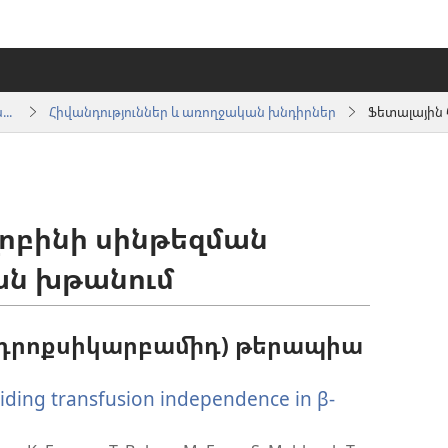
Տեղեկատվություն առողջապահության ոլորտի մասնագետների համար
Հիվանդություններ և առողջական խնդիրներ
լոբինի սինթեզման
ն խթանում
հիդրոքսիկարբամիդ) թերապիա
viding transfusion independence in β-