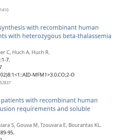
(բացվում
41410
է
նոր
 synthesis with recombinant human
պատուհան)
nts with heterozygous beta-thalassemia
er C, Huch A, Huch R.
:1-7.
7
)
1/02)8:1<1::AID-MFM1>3.0.CO;2-O
(բացվում
052837
է
նոր
a patients with recombinant human
պատուհան)
sfusion requirements and soluble
siara S, Gouva M, Tzouvara E, Bourantas KL.
189-95.
0