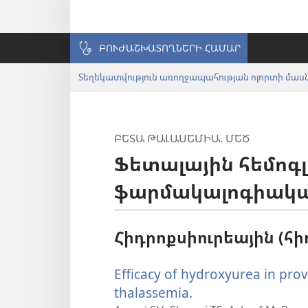
ԲՈՒԺԱՇԽԱՏՈՂՆԵՐԻ ՀԱՄԱՐ
ԲԵՏԱ ԹԱԼԱՍԵՄԻԱ. ՄԵԾ
Ֆետալային հեմոգ
ֆարմակալոգիակա
Հիդրոքսիուրեային (
Efficacy of hydroxyurea in pro
thalassemia.
(բացվում