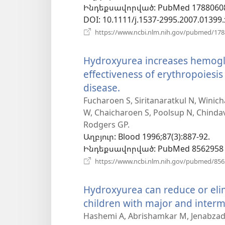
Ինդեքսավորված
‎: PubMed 1788060
DOI
‎: 10.1111/j.1537-2995.2007.01399.
https://www.ncbi.nlm.nih.gov/pubmed/17
Hydroxyurea increases hemoglo
effectiveness of erythropoiesi
disease.
(բացվում
է
Fucharoen S, Siritanaratkul N, Wini
W, Chaicharoen S, Poolsup N, Chindav
նոր
Rodgers GP.
պատուհան)
Աղբյուր
‎: Blood 1996;87(3):887-92.
Ինդեքսավորված
‎: PubMed 8562958
https://www.ncbi.nlm.nih.gov/pubmed/85
Hydroxyurea can reduce or eli
children with major and interm
Hashemi A, Abrishamkar M, Jenabzade