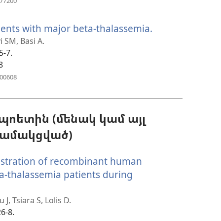
477200
է
նոր
ents with major beta-thalassemia.
(բացվում
պատուհան)
է
i SM, Basi A.
5-7.
նոր
8
պատուհան)
(բացվում
400608
է
նոր
պատուհան)
ոետին (մենակ կամ այլ
համակցված)
nistration of recombinant human
eta-thalassemia patients during
, Tsiara S, Lolis D.
26-8.