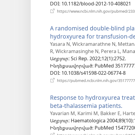
DOI
‎: 10.1182/blood-2012-10-408021
https://www.ncbi.nlm.nih.gov/pubmed/23
A randomised double-blind place
hydroxyurea for transfusion-d
Yasara N, Wickramarathne N, Mettana
R, Wickramasinghe N, Perera L, Man
Աղբյուր
‎: Sci Rep. 2022;12(1):2752.
Ինդեքսավորված
‎: PubMed 3517777
DOI
‎: 10.1038/s41598-022-06774-8
https://pubmed.ncbi.nlm.nih.gov/35177777
Response to hydroxyurea treat
beta-thalassemia patients.
(բա
է
Yavarian M, Karimi M, Bakker E, Hart
Աղբյուր
‎: Haematologica 2004;89(10):
նոր
Ինդեքսավորված
‎: PubMed 1547720
պատ