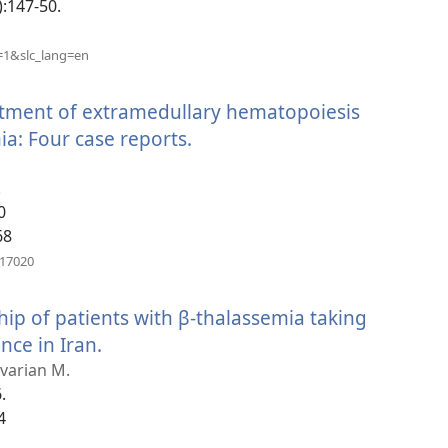
):147-50.
նոր
պատուհան)
(բացվում
=1&slc_lang=en
է
նոր
eatment of extramedullary hematopoiesis
պատուհան)
ia: Four case reports.
(բացվում
է
.
նոր
0
պատուհան)
68
(բացվում
717020
է
նոր
ip of patients with β-thalassemia taking
պատուհան)
nce in Iran.
(բացվում
է
varian M.
.
նոր
4
պատուհան)