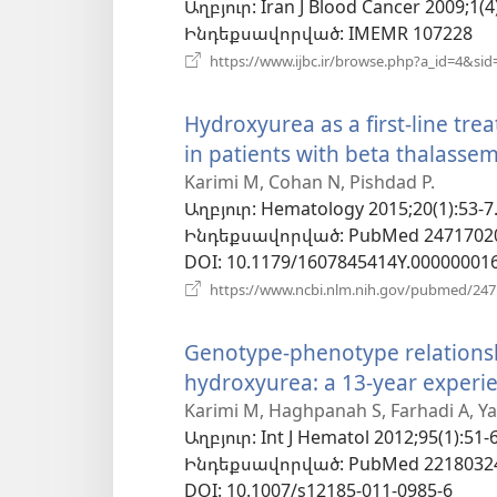
Աղբյուր
‎: Iran J Blood Cancer 2009;1(4
Ինդեքսավորված
‎: IMEMR 107228
https://www.ijbc.ir/browse.php?a_id=4&sid
Hydroxyurea as a first-line tr
in patients with beta thalassem
Karimi M, Cohan N, Pishdad P.
Աղբյուր
‎: Hematology 2015;20(1):53-7
Ինդեքսավորված
‎: PubMed 2471702
DOI
‎: 10.1179/1607845414Y.00000001
https://www.ncbi.nlm.nih.gov/pubmed/24
Genotype-phenotype relationsh
hydroxyurea: a 13-year experie
Karimi M, Haghpanah S, Farhadi A, Ya
Աղբյուր
‎: Int J Hematol 2012;95(1):51-6
Ինդեքսավորված
‎: PubMed 2218032
DOI
‎: 10.1007/s12185-011-0985-6