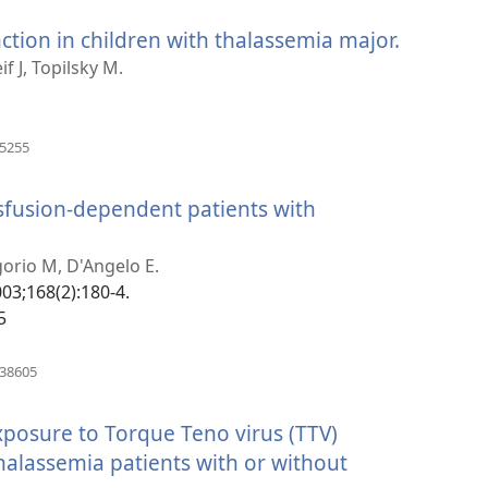
նոր
ction in children with thalassemia major.
(բացվո
պատուհան)
է
if J, Topilsky M.
նոր
պատու
(բացվում
35255
է
նոր
sfusion-dependent patients with
պատուհան)
igorio M, D'Angelo E.
003;168(2):180-4.
5
)
(բացվում
738605
է
նոր
xposure to Torque Teno virus (TTV)
պատուհան)
halassemia patients with or without