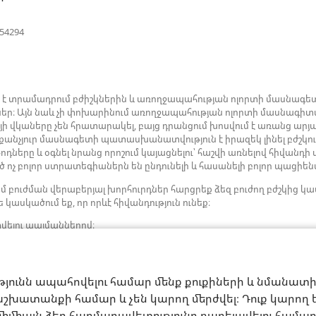
պատուհան)
(բացվում
654294
է
նոր
պատուհան)
ն է տրամադրում բժիշկներին և առողջապահության ոլորտի մասնագետ
ներ։ Այն նաև չի փոխարինում առողջապահության ոլորտի մասնագիտ
յի վկաները չեն հրատարակել, բայց դրանցում խոսվում է առանց 
րաքանչյուր մասնագետի պատասխանատվություն է իրազեկ լինել բժշկու
ները և օգնել նրանց որոշում կայացնելու՝ հաշվի առնելով հիվանդի
 ոչ բոլոր ստրատեգիաներն են ընդունելի և հասանելի բոլոր պացիե
մ բուժման վերաբերյալ խորհուրդներ հարցրեք ձեզ բուժող բժշկի
 կասկածում եք, որ որևէ հիվանդություն ունեք։
վելու պայմաններով։
թյունն ապահովելու համար մենք քուքիների և նմանատ
շխատանքի համար և չեն կարող մերժվել։ Դուք կարող եք
միմիայն ձեր հարմարավետությունը բարելավելու համար։ 