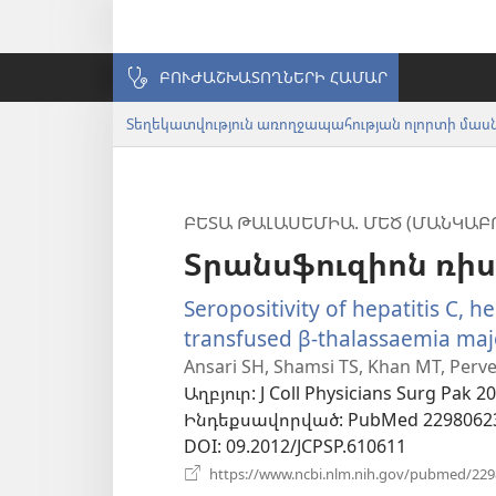
ԲՈՒԺԱՇԽԱՏՈՂՆԵՐԻ ՀԱՄԱՐ
ԲԵՏԱ ԹԱԼԱՍԵՄԻԱ. ՄԵԾ (ՄԱՆԿԱԲ
Տրանսֆուզիոն ռիս
Seropositivity of hepatitis C, he
transfused β-thalassaemia majo
Ansari SH, Shamsi TS, Khan MT, Pervee
Աղբյուր
‎: J Coll Physicians Surg Pak 2
Ինդեքսավորված
‎: PubMed 2298062
DOI
‎: 09.2012/JCPSP.610611
https://www.ncbi.nlm.nih.gov/pubmed/22