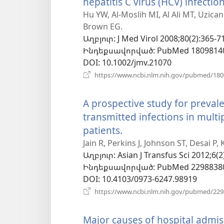
hepatitis C virus (HCV) infection
Hu YW, Al-Moslih MI, Al Ali MT, Uzica
Brown EG.
Աղբյուր
‎: J Med Virol 2008;80(2):365-7
Ինդեքսավորված
‎: PubMed 1809814
DOI
‎: 10.1002/jmv.21070
https://www.ncbi.nlm.nih.gov/pubmed/18
A prospective study for preval
transmitted infections in mult
patients.
(բացվում
է
Jain R, Perkins J, Johnson ST, Desai P
Աղբյուր
‎: Asian J Transfus Sci 2012;6(2
նոր
Ինդեքսավորված
‎: PubMed 2298838
պատուհան)
DOI
‎: 10.4103/0973-6247.98919
https://www.ncbi.nlm.nih.gov/pubmed/22
Major causes of hospital admis