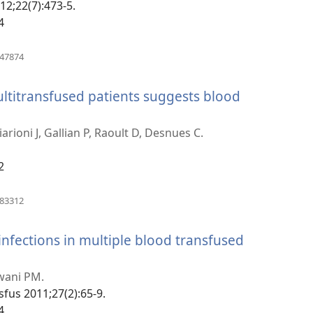
012;22(7):473-5.
նոր
4
պատուհան)
(բացվում
747874
է
նոր
ultitransfused patients suggests blood
պատուհան)
arioni J, Gallian P, Raoult D, Desnues C.
2
(բացվում
183312
է
նոր
infections in multiple blood transfused
պատուհան)
(բացվում
է
twani PM.
sfus 2011;27(2):65-9.
նոր
4