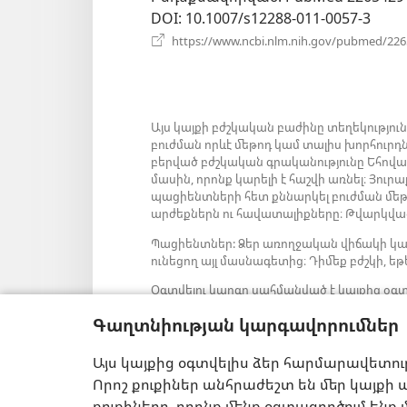
DOI
‎: 10.1007/s12288-011-0057-3
https://www.ncbi.nlm.nih.gov/pubmed/22
Այս կայքի բժշկական բաժինը տեղեկությու
բուժման որևէ մեթոդ կամ տալիս խորհուրդ
բերված բժշկական գրականությունը Եհովա
մասին, որոնք կարելի է հաշվի առնել։ Յու
պացիենտների հետ քննարկել բուժման մեթոդ
արժեքներն ու հավատալիքները։ Թվարկված
Պացիենտներ: Ձեր առողջական վիճակի կա
ունեցող այլ մասնագետից։ Դիմեք բժշկի, եթե
Օգտվելու կարգը սահմանված է կայքից օգտ
Գաղտնիության կարգավորումներ
Այս կայքից օգտվելիս ձեր հարմարավետու
Արտաքին տեսքի կարգավորումներ
Որոշ քուքիներ անհրաժեշտ են մեր կայքի ա
քուքիները, որոնք մենք օգտագործում ենք 