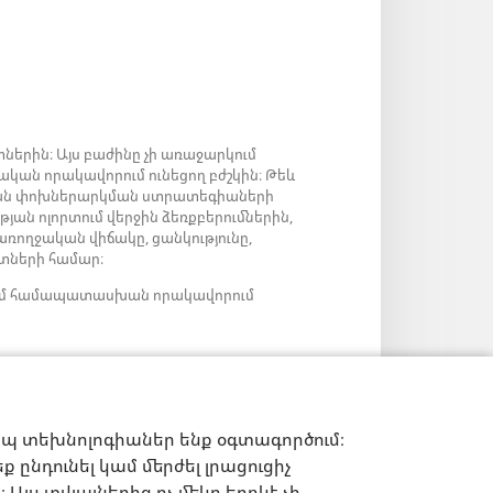
ներին։ Այս բաժինը չի առաջարկում
ական որակավորում ունեցող բժշկին։ Թեև
արյան փոխներարկման ստրատեգիաների
թյան ոլորտում վերջին ձեռքբերումներին,
 առողջական վիճակը, ցանկությունը,
նտների համար։
ց կամ համապատասխան որակավորում
իպ տեխնոլոգիաներ ենք օգտագործում։
 ընդունել կամ մերժել լրացուցիչ
Այս տվյալներից ոչ մեկը երբևէ չի