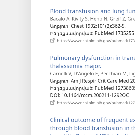
Blood transfusion and lung fun
Bacalo A, Kivity S, Heno N, Greif Z, Gre
Աղբյուր
‎: Chest 1992;101(2):362-5.
Ինդեքսավորված
‎: PubMed 1735255
https://www.ncbi.nlm.nih.gov/pubmed/17
Pulmonary dysfunction in tran
thalassemia major.
(բացվում
է
Carnelli V, D'Angelo E, Pecchiari M, L
Աղբյուր
‎: Am J Respir Crit Care Med 2
նոր
Ինդեքսավորված
‎: PubMed 1273860
պատուհան
DOI
‎: 10.1164/rccm.200211-1292OC
https://www.ncbi.nlm.nih.gov/pubmed/12
Clinical outcome of frequent e
through blood transfusion in t