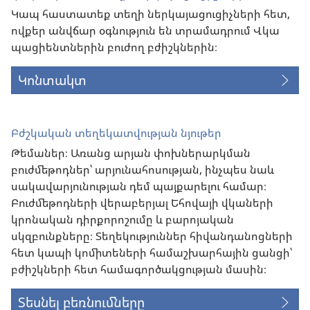
Կապ հաստատեք տեղի ներկայացուցիչների հետ,
ովքեր անվճար օգնություն են տրամադրում Վկա
պացիենտներին բուժող բժիշկներին։
Կոնտակտ
Բժշկական տեղեկատվության նյութեր
Թեմաներ։ Առանց արյան փոխներարկման
բուժմեթոդներ՝ արյունահոսության, ինչպես նաև
սակավարյունության դեմ պայքարելու համար։
Բուժմեթոդների վերաբերյալ Եհովայի վկաների
կրոնական դիրքորոշումը և բարոյական
սկզբունքները։ Տեղեկություններ հիվանդանոցների
հետ կապի կոմիտեների համաշխարհային ցանցի՝
բժիշկների հետ համագործակցության մասին։
Տեսնել բեռնումները