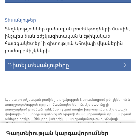
Տեսանյութեր
Տեղեկություններ զանազան բուժմեթոդների մասին,
ինչպես նաև բժշկագիտական և էթիկական
հայեցակետեր՝ ի գիտություն Եհովայի վկաներին
բուժող բժիշկների։
Դիտել տեսանյութերը
Այս կայքի բժշկական բաժինը տեղեկություն է տրամադրում բժիշկներին և
առողջապահության ոլորտի մասնագետներին։ Այս բաժինը չի
առաջարկում բուժման որևէ մեթոդ կամ տալիս խորհուրդներ։ Այն նաև չի
փոխարինում առողջապահության ոլորտի մասնագիտական որակավորում
ունեցող բժշկին։ Թեև բերված բժշկական գրականությունը Եհովայի
վկաները չեն հրատարակել, բայց դրանցում խոսվում է առանց արյան
փոխներարկման ստրատեգիաների մասին, որոնք կարելի է հաշվի առնել։
Գաղտնիության կարգավորումներ
Յուրաքանչյուր մասնագետի պատասխանատվություն է իրազեկ լինել