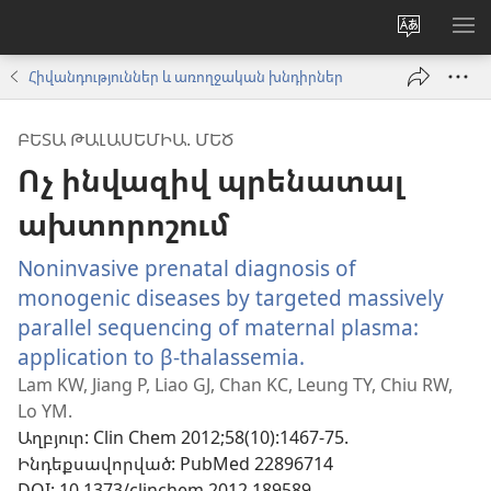
Փոխել
ՑՈ
կայքի
ՏԱ
Հիվանդություններ և առողջական խնդիրներ
լեզուն
ՄԵ
ԲԵՏԱ ԹԱԼԱՍԵՄԻԱ. ՄԵԾ
Ոչ ինվազիվ պրենատալ
ախտորոշում
Noninvasive prenatal diagnosis of
monogenic diseases by targeted massively
parallel sequencing of maternal plasma:
application to β-thalassemia.
(բացվում
է
Lam KW, Jiang P, Liao GJ, Chan KC, Leung TY, Chiu RW,
Lo YM.
նոր
Աղբյուր
‎: Clin Chem 2012;58(10):1467-75.
պատուհան)
Ինդեքսավորված
‎: PubMed 22896714
DOI
‎: 10.1373/clinchem.2012.189589