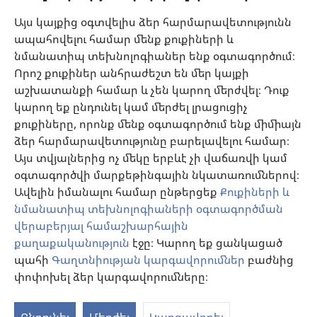
բժշկության ոլորտում վերջին ձեռքբերումներին, պացիենտների հետ
քննարկել բուժման մեթոդները և օգնել նրանց որոշում կայացնելու՝ հաշվի
Այս կայքից օգտվելիս ձեր հարմարավետությունն
առնելով հիվանդի առողջական վիճակը, ցանկությունը, արժեքներն ու
ապահովելու համար մենք քուքիների և
հավատալիքները։ Թվարկված ոչ բոլոր ստրատեգիաներն են ընդունելի և
հասանելի բոլոր պացիենտների համար։
նմանատիպ տեխնոլոգիաներ ենք օգտագործում։
Պացիենտներ: Ձեր առողջական վիճակի կամ բուժման վերաբերյալ
Որոշ քուքիներ անհրաժեշտ են մեր կայքի
խորհուրդներ հարցրեք ձեզ բուժող բժշկից կամ համապատասխան
աշխատանքի համար և չեն կարող մերժվել։ Դուք
որակավորում ունեցող այլ մասնագետից։ Դիմեք բժշկի, եթե կասկածում
եք, որ որևէ հիվանդություն ունեք։
կարող եք ընդունել կամ մերժել լրացուցիչ
քուքիները, որոնք մենք օգտագործում ենք միմիայն
Օգտվելու կարգը սահմանված է կայքից օգտվելու պայմաններով։
ձեր հարմարավետությունը բարելավելու համար։
Այս տվյալներից ոչ մեկը երբևէ չի վաճառվի կամ
օգտագործվի մարքեթինգային նկատառումներով։
Ավելին իմանալու համար ընթերցեք
Քուքիների և
Արտաքին տեսքի կարգավորումներ
նմանատիպ տեխնոլոգիաների օգտագործման
վերաբերյալ համաշխարհային
քաղաքականություն
էջը։ Կարող եք ցանկացած
պահի
Գաղտնիության կարգավորումներ
բաժնից
Copyright
© 2026 Watch Tower Bible and Tract Society of Pennsylvania.
ՕԳՏԱԳՈՐԾՄԱՆ ՊԱՅՄԱՆՆԵՐ
|
ԳԱՂՏՆԻՈՒԹՅԱՆ
փոփոխել ձեր կարգավորումները։
ՔԱՂԱՔԱԿԱՆՈՒԹՅՈՒՆ
|
ԳԱՂՏՆԻՈՒԹՅԱՆ ԿԱՐԳԱՎՈՐՈՒՄՆԵՐ