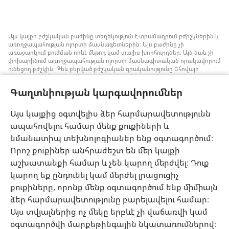
Այս կայքի բժշկական բաժինը տեղեկություն է տրամադրում բժիշկներին և
առողջապահության ոլորտի մասնագետներին։ Այս բաժինը չի
առաջարկում բուժման որևէ մեթոդ կամ տալիս խորհուրդներ։ Այն նաև չի
փոխարինում առողջապահության ոլորտի մասնագիտական որակավորում
ունեցող բժշկին։ Թեև բերված բժշկական գրականությունը Եհովայի
վկաները չեն հրատարակել, բայց դրանցում խոսվում է առանց արյան
փոխներարկման ստրատեգիաների մասին, որոնք կարելի է հաշվի առնել։
Գաղտնիության կարգավորումներ
Յուրաքանչյուր մասնագետի պատասխանատվություն է իրազեկ լինել
բժշկության ոլորտում վերջին ձեռքբերումներին, պացիենտների հետ
քննարկել բուժման մեթոդները և օգնել նրանց որոշում կայացնելու՝ հաշվի
Այս կայքից օգտվելիս ձեր հարմարավետությունն
առնելով հիվանդի առողջական վիճակը, ցանկությունը, արժեքներն ու
ապահովելու համար մենք քուքիների և
հավատալիքները։ Թվարկված ոչ բոլոր ստրատեգիաներն են ընդունելի և
հասանելի բոլոր պացիենտների համար։
նմանատիպ տեխնոլոգիաներ ենք օգտագործում։
Պացիենտներ: Ձեր առողջական վիճակի կամ բուժման վերաբերյալ
Որոշ քուքիներ անհրաժեշտ են մեր կայքի
խորհուրդներ հարցրեք ձեզ բուժող բժշկից կամ համապատասխան
աշխատանքի համար և չեն կարող մերժվել։ Դուք
որակավորում ունեցող այլ մասնագետից։ Դիմեք բժշկի, եթե կասկածում
եք, որ որևէ հիվանդություն ունեք։
կարող եք ընդունել կամ մերժել լրացուցիչ
քուքիները, որոնք մենք օգտագործում ենք միմիայն
Օգտվելու կարգը սահմանված է կայքից օգտվելու պայմաններով։
ձեր հարմարավետությունը բարելավելու համար։
Այս տվյալներից ոչ մեկը երբևէ չի վաճառվի կամ
օգտագործվի մարքեթինգային նկատառումներով։