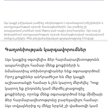
Այս կայքի բժշկական բաժինը տեղեկություն է տրամադրում բժիշկներին և
առողջապահության ոլորտի մասնագետներին։ Այս բաժինը չի
առաջարկում բուժման որևէ մեթոդ կամ տալիս խորհուրդներ։ Այն նաև չի
փոխարինում առողջապահության ոլորտի մասնագիտական որակավորում
ունեցող բժշկին։ Թեև բերված բժշկական գրականությունը Եհովայի
վկաները չեն հրատարակել, բայց դրանցում խոսվում է առանց արյան
փոխներարկման ստրատեգիաների մասին, որոնք կարելի է հաշվի առնել։
Գաղտնիության կարգավորումներ
Յուրաքանչյուր մասնագետի պատասխանատվություն է իրազեկ լինել
բժշկության ոլորտում վերջին ձեռքբերումներին, պացիենտների հետ
քննարկել բուժման մեթոդները և օգնել նրանց որոշում կայացնելու՝ հաշվի
Այս կայքից օգտվելիս ձեր հարմարավետությունն
առնելով հիվանդի առողջական վիճակը, ցանկությունը, արժեքներն ու
ապահովելու համար մենք քուքիների և
հավատալիքները։ Թվարկված ոչ բոլոր ստրատեգիաներն են ընդունելի և
հասանելի բոլոր պացիենտների համար։
նմանատիպ տեխնոլոգիաներ ենք օգտագործում։
Պացիենտներ: Ձեր առողջական վիճակի կամ բուժման վերաբերյալ
Որոշ քուքիներ անհրաժեշտ են մեր կայքի
խորհուրդներ հարցրեք ձեզ բուժող բժշկից կամ համապատասխան
աշխատանքի համար և չեն կարող մերժվել։ Դուք
որակավորում ունեցող այլ մասնագետից։ Դիմեք բժշկի, եթե կասկածում
եք, որ որևէ հիվանդություն ունեք։
կարող եք ընդունել կամ մերժել լրացուցիչ
քուքիները, որոնք մենք օգտագործում ենք միմիայն
Օգտվելու կարգը սահմանված է կայքից օգտվելու պայմաններով։
ձեր հարմարավետությունը բարելավելու համար։
Այս տվյալներից ոչ մեկը երբևէ չի վաճառվի կամ