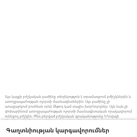
Այս կայքի բժշկական բաժինը տեղեկություն է տրամադրում բժիշկներին և
առողջապահության ոլորտի մասնագետներին։ Այս բաժինը չի
առաջարկում բուժման որևէ մեթոդ կամ տալիս խորհուրդներ։ Այն նաև չի
փոխարինում առողջապահության ոլորտի մասնագիտական որակավորում
ունեցող բժշկին։ Թեև բերված բժշկական գրականությունը Եհովայի
վկաները չեն հրատարակել, բայց դրանցում խոսվում է առանց արյան
փոխներարկման ստրատեգիաների մասին, որոնք կարելի է հաշվի առնել։
Գաղտնիության կարգավորումներ
Յուրաքանչյուր մասնագետի պատասխանատվություն է իրազեկ լինել
բժշկության ոլորտում վերջին ձեռքբերումներին, պացիենտների հետ