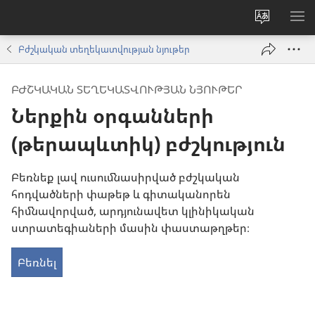
Փոխել
ՑՈ
կայքի
ՏԱ
Բժշկական տեղեկատվության նյութեր
լեզուն
ՄԵ
ԲԺՇԿԱԿԱՆ ՏԵՂԵԿԱՏՎՈՒԹՅԱՆ ՆՅՈՒԹԵՐ
Ներքին օրգանների
(թերապևտիկ) բժշկություն
Բեռնեք լավ ուսումնասիրված բժշկական
հոդվածների փաթեթ և գիտականորեն
հիմնավորված, արդյունավետ կլինիկական
ստրատեգիաների մասին փաստաթղթեր։
Բեռնել