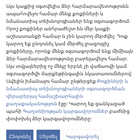
քննարկել բուժման մեթոդները և օգնել նրանց որոշում կայացնելու՝ հաշվի
Այս կայքից օգտվելիս ձեր հարմարավետությունն
առնելով հիվանդի առողջական վիճակը, ցանկությունը, արժեքներն ու
ապահովելու համար մենք քուքիների և
հավատալիքները։ Թվարկված ոչ բոլոր ստրատեգիաներն են ընդունելի և
հասանելի բոլոր պացիենտների համար։
նմանատիպ տեխնոլոգիաներ ենք օգտագործում։
Պացիենտներ: Ձեր առողջական վիճակի կամ բուժման վերաբերյալ
Որոշ քուքիներ անհրաժեշտ են մեր կայքի
խորհուրդներ հարցրեք ձեզ բուժող բժշկից կամ համապատասխան
աշխատանքի համար և չեն կարող մերժվել։ Դուք
որակավորում ունեցող այլ մասնագետից։ Դիմեք բժշկի, եթե կասկածում
եք, որ որևէ հիվանդություն ունեք։
կարող եք ընդունել կամ մերժել լրացուցիչ
քուքիները, որոնք մենք օգտագործում ենք միմիայն
Օգտվելու կարգը սահմանված է կայքից օգտվելու պայմաններով։
ձեր հարմարավետությունը բարելավելու համար։
Այս տվյալներից ոչ մեկը երբևէ չի վաճառվի կամ
օգտագործվի մարքեթինգային նկատառումներով։
Ավելին իմանալու համար ընթերցեք
Քուքիների և
Արտաքին տեսքի կարգավորումներ
նմանատիպ տեխնոլոգիաների օգտագործման
վերաբերյալ համաշխարհային
քաղաքականություն
էջը։ Կարող եք ցանկացած
պահի
Գաղտնիության կարգավորումներ
բաժնից
Copyright
© 2026 Watch Tower Bible and Tract Society of Pennsylvania.
ՕԳՏԱԳՈՐԾՄԱՆ ՊԱՅՄԱՆՆԵՐ
|
ԳԱՂՏՆԻՈՒԹՅԱՆ
փոփոխել ձեր կարգավորումները։
ՔԱՂԱՔԱԿԱՆՈՒԹՅՈՒՆ
|
ԳԱՂՏՆԻՈՒԹՅԱՆ ԿԱՐԳԱՎՈՐՈՒՄՆԵՐ
Ընդունել
Մերժել
Կարգավորել