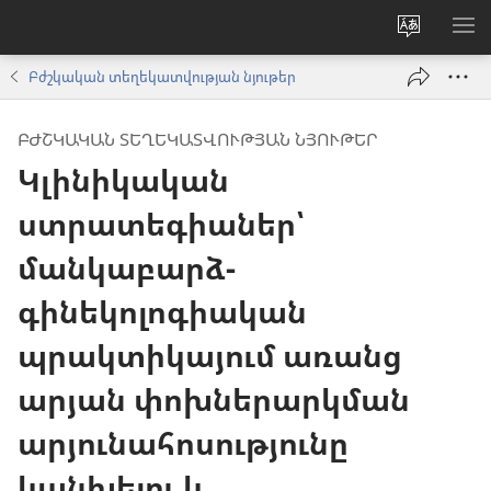
Փոխել
ՑՈ
կայքի
ՏԱ
Բժշկական տեղեկատվության նյութեր
լեզուն
ՄԵ
ԲԺՇԿԱԿԱՆ ՏԵՂԵԿԱՏՎՈՒԹՅԱՆ ՆՅՈՒԹԵՐ
Կլինիկական
ստրատեգիաներ՝
մանկաբարձ-
գինեկոլոգիական
պրակտիկայում առանց
արյան փոխներարկման
արյունահոսությունը
կանխելու և