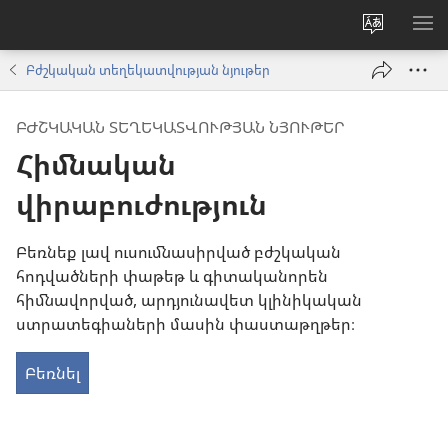
Փոխել
ՑՈ
կայքի
ՏԱ
Բժշկական տեղեկատվության նյութեր
լեզուն
ՄԵ
ԲԺՇԿԱԿԱՆ ՏԵՂԵԿԱՏՎՈՒԹՅԱՆ ՆՅՈՒԹԵՐ
Հիմնական
վիրաբուժություն
Բեռնեք լավ ուսումնասիրված բժշկական
հոդվածների փաթեթ և գիտականորեն
հիմնավորված, արդյունավետ կլինիկական
ստրատեգիաների մասին փաստաթղթեր։
Բեռնել