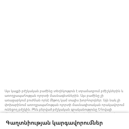
Այս կայքի բժշկական բաժինը տեղեկություն է տրամադրում բժիշկներին և
առողջապահության ոլորտի մասնագետներին։ Այս բաժինը չի
առաջարկում բուժման որևէ մեթոդ կամ տալիս խորհուրդներ։ Այն նաև չի
փոխարինում առողջապահության ոլորտի մասնագիտական որակավորում
ունեցող բժշկին։ Թեև բերված բժշկական գրականությունը Եհովայի
վկաները չեն հրատարակել, բայց դրանցում խոսվում է առանց արյան
փոխներարկման ստրատեգիաների մասին, որոնք կարելի է հաշվի առնել։
Գաղտնիության կարգավորումներ
Յուրաքանչյուր մասնագետի պատասխանատվություն է իրազեկ լինել
բժշկության ոլորտում վերջին ձեռքբերումներին, պացիենտների հետ