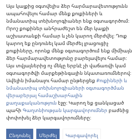
քննարկել բուժման մեթոդները և օգնել նրանց որոշում կայացնելու՝ հաշվի
Այս կայքից օգտվելիս ձեր հարմարավետությունն
առնելով հիվանդի առողջական վիճակը, ցանկությունը, արժեքներն ու
ապահովելու համար մենք քուքիների և
հավատալիքները։ Թվարկված ոչ բոլոր ստրատեգիաներն են ընդունելի և
հասանելի բոլոր պացիենտների համար։
նմանատիպ տեխնոլոգիաներ ենք օգտագործում։
Պացիենտներ: Ձեր առողջական վիճակի կամ բուժման վերաբերյալ
Որոշ քուքիներ անհրաժեշտ են մեր կայքի
խորհուրդներ հարցրեք ձեզ բուժող բժշկից կամ համապատասխան
աշխատանքի համար և չեն կարող մերժվել։ Դուք
որակավորում ունեցող այլ մասնագետից։ Դիմեք բժշկի, եթե կասկածում
եք, որ որևէ հիվանդություն ունեք։
կարող եք ընդունել կամ մերժել լրացուցիչ
քուքիները, որոնք մենք օգտագործում ենք միմիայն
Օգտվելու կարգը սահմանված է կայքից օգտվելու պայմաններով։
ձեր հարմարավետությունը բարելավելու համար։
Այս տվյալներից ոչ մեկը երբևէ չի վաճառվի կամ
օգտագործվի մարքեթինգային նկատառումներով։
Ավելին իմանալու համար ընթերցեք
Քուքիների և
Արտաքին տեսքի կարգավորումներ
նմանատիպ տեխնոլոգիաների օգտագործման
վերաբերյալ համաշխարհային
քաղաքականություն
էջը։ Կարող եք ցանկացած
պահի
Գաղտնիության կարգավորումներ
բաժնից
Copyright
© 2026 Watch Tower Bible and Tract Society of Pennsylvania.
ՕԳՏԱԳՈՐԾՄԱՆ ՊԱՅՄԱՆՆԵՐ
|
ԳԱՂՏՆԻՈՒԹՅԱՆ
փոփոխել ձեր կարգավորումները։
ՔԱՂԱՔԱԿԱՆՈՒԹՅՈՒՆ
|
ԳԱՂՏՆԻՈՒԹՅԱՆ ԿԱՐԳԱՎՈՐՈՒՄՆԵՐ
Ընդունել
Մերժել
Կարգավորել