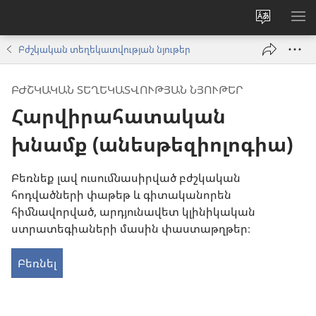
Փոխել
ՑՈ
կայքի
ՏԱ
Բժշկական տեղեկատվության նյութեր
լեզուն
ՄԵ
ԲԺՇԿԱԿԱՆ ՏԵՂԵԿԱՏՎՈՒԹՅԱՆ ՆՅՈՒԹԵՐ
Հարվիրահատական
խնամք (անեսթեզիոլոգիա)
Բեռնեք լավ ուսումնասիրված բժշկական
հոդվածների փաթեթ և գիտականորեն
հիմնավորված, արդյունավետ կլինիկական
ստրատեգիաների մասին փաստաթղթեր։
Բեռնել