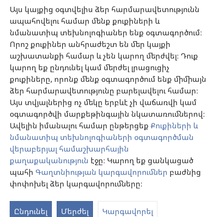
քննարկել բուժման մեթոդները և օգնել նրանց որոշում կայացնելու՝ հաշվի
Այս կայքից օգտվելիս ձեր հարմարավետությունն
առնելով հիվանդի առողջական վիճակը, ցանկությունը, արժեքներն ու
ապահովելու համար մենք քուքիների և
հավատալիքները։ Թվարկված ոչ բոլոր ստրատեգիաներն են ընդունելի և
հասանելի բոլոր պացիենտների համար։
նմանատիպ տեխնոլոգիաներ ենք օգտագործում։
Պացիենտներ: Ձեր առողջական վիճակի կամ բուժման վերաբերյալ
Որոշ քուքիներ անհրաժեշտ են մեր կայքի
խորհուրդներ հարցրեք ձեզ բուժող բժշկից կամ համապատասխան
աշխատանքի համար և չեն կարող մերժվել։ Դուք
որակավորում ունեցող այլ մասնագետից։ Դիմեք բժշկի, եթե կասկածում
եք, որ որևէ հիվանդություն ունեք։
կարող եք ընդունել կամ մերժել լրացուցիչ
քուքիները, որոնք մենք օգտագործում ենք միմիայն
Օգտվելու կարգը սահմանված է կայքից օգտվելու պայմաններով։
ձեր հարմարավետությունը բարելավելու համար։
Այս տվյալներից ոչ մեկը երբևէ չի վաճառվի կամ
օգտագործվի մարքեթինգային նկատառումներով։
Ավելին իմանալու համար ընթերցեք
Քուքիների և
Արտաքին տեսքի կարգավորումներ
նմանատիպ տեխնոլոգիաների օգտագործման
վերաբերյալ համաշխարհային
քաղաքականություն
էջը։ Կարող եք ցանկացած
պահի
Գաղտնիության կարգավորումներ
բաժնից
Copyright
© 2026 Watch Tower Bible and Tract Society of Pennsylvania.
ՕԳՏԱԳՈՐԾՄԱՆ ՊԱՅՄԱՆՆԵՐ
|
ԳԱՂՏՆԻՈՒԹՅԱՆ
փոփոխել ձեր կարգավորումները։
ՔԱՂԱՔԱԿԱՆՈՒԹՅՈՒՆ
|
ԳԱՂՏՆԻՈՒԹՅԱՆ ԿԱՐԳԱՎՈՐՈՒՄՆԵՐ
Ընդունել
Մերժել
Կարգավորել