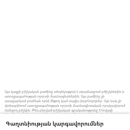
Այս կայքի բժշկական բաժինը տեղեկություն է տրամադրում բժիշկներին և
առողջապահության ոլորտի մասնագետներին։ Այս բաժինը չի
առաջարկում բուժման որևէ մեթոդ կամ տալիս խորհուրդներ։ Այն նաև չի
փոխարինում առողջապահության ոլորտի մասնագիտական որակավորում
ունեցող բժշկին։ Թեև բերված բժշկական գրականությունը Եհովայի
վկաները չեն հրատարակել, բայց դրանցում խոսվում է առանց արյան
փոխներարկման ստրատեգիաների մասին, որոնք կարելի է հաշվի առնել։
Գաղտնիության կարգավորումներ
Յուրաքանչյուր մասնագետի պատասխանատվություն է իրազեկ լինել
բժշկության ոլորտում վերջին ձեռքբերումներին, պացիենտների հետ