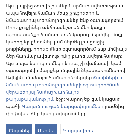
վիրահատության»
քննարկել բուժման մեթոդները և օգնել նրանց որոշում կայացնելու՝ հաշվի
Այս կայքից օգտվելիս ձեր հարմարավետությունն
առնելով հիվանդի առողջական վիճակը, ցանկությունը, արժեքներն ու
ապահովելու համար մենք քուքիների և
հավատալիքները։ Թվարկված ոչ բոլոր ստրատեգիաներն են ընդունելի և
հասանելի բոլոր պացիենտների համար։
նմանատիպ տեխնոլոգիաներ ենք օգտագործում։
Պացիենտներ: Ձեր առողջական վիճակի կամ բուժման վերաբերյալ
Որոշ քուքիներ անհրաժեշտ են մեր կայքի
խորհուրդներ հարցրեք ձեզ բուժող բժշկից կամ համապատասխան
աշխատանքի համար և չեն կարող մերժվել։ Դուք
որակավորում ունեցող այլ մասնագետից։ Դիմեք բժշկի, եթե կասկածում
եք, որ որևէ հիվանդություն ունեք։
կարող եք ընդունել կամ մերժել լրացուցիչ
քուքիները, որոնք մենք օգտագործում ենք միմիայն
Օգտվելու կարգը սահմանված է կայքից օգտվելու պայմաններով։
ձեր հարմարավետությունը բարելավելու համար։
Այս տվյալներից ոչ մեկը երբևէ չի վաճառվի կամ
օգտագործվի մարքեթինգային նկատառումներով։
Ավելին իմանալու համար ընթերցեք
Քուքիների և
Արտաքին տեսքի կարգավորումներ
նմանատիպ տեխնոլոգիաների օգտագործման
վերաբերյալ համաշխարհային
քաղաքականություն
էջը։ Կարող եք ցանկացած
պահի
Գաղտնիության կարգավորումներ
բաժնից
Copyright
© 2026 Watch Tower Bible and Tract Society of Pennsylvania.
ՕԳՏԱԳՈՐԾՄԱՆ ՊԱՅՄԱՆՆԵՐ
|
ԳԱՂՏՆԻՈՒԹՅԱՆ
փոփոխել ձեր կարգավորումները։
ՔԱՂԱՔԱԿԱՆՈՒԹՅՈՒՆ
|
ԳԱՂՏՆԻՈՒԹՅԱՆ ԿԱՐԳԱՎՈՐՈՒՄՆԵՐ
Ընդունել
Մերժել
Կարգավորել