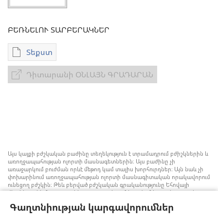
ԲԵՌՆԵԼՈՒ ՏԱՐԲԵՐԱԿՆԵՐ
Տեքստ
Թվային
հրատարակությունները
Դիտարանի ՕՆԼԱՅՆ ԳՐԱԴԱՐԱՆ
Դիտարանի
բեռնելու
ՕՆԼԱՅՆ
տարբերակներ
ԳՐԱԴԱՐԱՆ
«Արյան
կորուստ
և
սակավարյունություն
այն
Այս կայքի բժշկական բաժինը տեղեկություն է տրամադրում բժիշկներին և
հիվանդների
առողջապահության ոլորտի մասնագետներին։ Այս բաժինը չի
առաջարկում բուժման որևէ մեթոդ կամ տալիս խորհուրդներ։ Այն նաև չի
մոտ,
փոխարինում առողջապահության ոլորտի մասնագիտական որակավորում
որոնք
ունեցող բժշկին։ Թեև բերված բժշկական գրականությունը Եհովայի
վկաները չեն հրատարակել, բայց դրանցում խոսվում է առանց արյան
ենթակա
փոխներարկման ստրատեգիաների մասին, որոնք կարելի է հաշվի առնել։
Գաղտնիության կարգավորումներ
են
Յուրաքանչյուր մասնագետի պատասխանատվություն է իրազեկ լինել
բժշկության ոլորտում վերջին ձեռքբերումներին, պացիենտների հետ