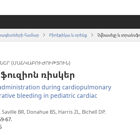
սնագետների համար
Բիոէթիկա և օրենք
Չվնասելը և տրանսֆո
ՆԵՐ (ՄԱՆԿԱԲՈՒԺՈՒԹՅՈՒՆ)
ֆուզիոն ռիսկեր
 administration during cardiopulmonary
ative bleeding in pediatric cardiac
 Saville BR, Donahue BS, Harris ZL, Bichell DP.
59-67.
5