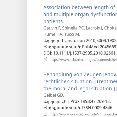
Association between length of 
and multiple organ dysfunction
patients.
(բացվում
է
Gauvin F, Spinella PC, Lacroix J, Chok
Hume HA, Tucci M.
նոր
Աղբյուր
‎: Transfusion 2010;50(9):1902
պատուհան)
Ինդեքսավորված
‎: PubMed 2045669
DOI
‎: 10.1111/j.1537-2995.2010.02661.
https://www.ncbi.nlm.nih.gov/pubmed/20
Behandlung von Zeugen Jehova
rechtlichen situation. [Treatme
the moral and legal situation.
Geibel GD.
Աղբյուր
‎: Chir Prax 1993;47:209-12.
Ինդեքսավորված
‎: ISSN 0009-4846
https://www.worldcat.org/title/chirurgische-