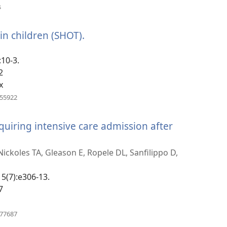
(բացվում
s
է
նոր
in children (SHOT).
(բացվում
պատուհան)
է
:10-3.
նոր
2
պատուհան)
x
(բացվում
155922
է
նոր
quiring intensive care admission after
պատուհան)
ckoles TA, Gleason E, Ropele DL, Sanfilippo D,
15(7):e306-13.
7
(բացվում
977687
է