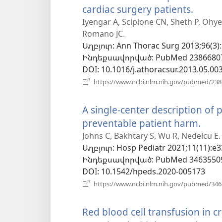
cardiac surgery patients.
(բաց
է
Iyengar A, Scipione CN, Sheth P, Ohye
Romano JC.
նոր
Աղբյուր
‎: Ann Thorac Surg 2013;96(3):
պատո
Ինդեքսավորված
‎: PubMed 2386680
DOI
‎: 10.1016/j.athoracsur.2013.05.00
https://www.ncbi.nlm.nih.gov/pubmed/23
A single-center description of 
preventable patient harm.
(բա
է
Johns C, Bakhtary S, Wu R, Nedelcu E.
Աղբյուր
‎: Hosp Pediatr 2021;11(11):e3
նոր
Ինդեքսավորված
‎: PubMed 3463550
պատ
DOI
‎: 10.1542/hpeds.2020-005173
https://www.ncbi.nlm.nih.gov/pubmed/34
Red blood cell transfusion in cri