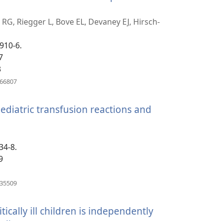
վում
 RG, Riegger L, Bove EL, Devaney EJ, Hirsch-
910-6.
ւհան)
7
3
(բացվում
866807
է
նոր
pediatric transfusion reactions and
պատուհան)
ցվում
34-8.
9
ուհան)
(բացվում
635509
է
նոր
tically ill children is independently
պատուհան)