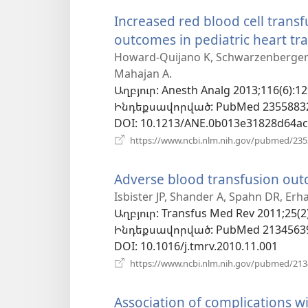
Increased red blood cell trans
outcomes in pediatric heart tra
Howard-Quijano K, Schwarzenberger JC,
Mahajan A.
Աղբյուր
‎: Anesth Analg 2013;116(6):1
Ինդեքսավորված
‎: PubMed 2355883
DOI
‎: 10.1213/ANE.0b013e31828d64ac
https://www.ncbi.nlm.nih.gov/pubmed/23
Adverse blood transfusion outc
Isbister JP, Shander A, Spahn DR, Erh
Աղբյուր
‎: Transfus Med Rev 2011;25(2
Ինդեքսավորված
‎: PubMed 2134563
DOI
‎: 10.1016/j.tmrv.2010.11.001
https://www.ncbi.nlm.nih.gov/pubmed/21
Association of complications wi