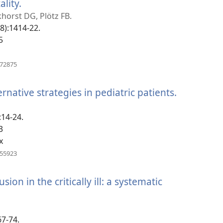
lity.
(բացվում
է
horst DG, Plötz FB.
8):1414-22.
նոր
5
պատուհան)
(բացվում
572875
է
նոր
rnative strategies in pediatric patients.
(բացվում
պատուհան)
է
:14-24.
նոր
3
պատուհ
x
(բացվում
155923
է
նոր
sion in the critically ill: a systematic
պատուհան)
ում
67-74.