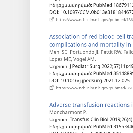
Ինդեքսավորված
‎: PubMed 1867911
պատո
DOI
‎: 10.1097/CCM.0b013e318184467
https://www.ncbi.nlm.nih.gov/pubmed/18
Association of red blood cell 
complications and mortality in
Mehl SC, Portuondo JI, Pettit RW, Fa
Lopez ME, Vogel AM.
Աղբյուր
‎: J Pediatr Surg 2022;57(11):4
Ինդեքսավորված
‎: PubMed 3514889
DOI
‎: 10.1016/j.jpedsurg.2021.12.025
https://www.ncbi.nlm.nih.gov/pubmed/35
Adverse transfusion reactions i
Moncharmont P.
Աղբյուր
‎: Transfus Clin Biol 2019;26(4
Ինդեքսավորված
‎: PubMed 3156344