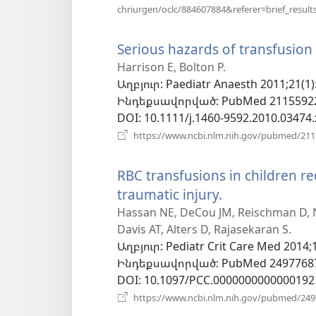
chriurgen/oclc/884607884&referer=brief_result
Serious hazards of transfusion 
Harrison E, Bolton P.
Աղբյուր
‎: Paediatr Anaesth 2011;21(1)
Ինդեքսավորված
‎: PubMed 2115592
DOI
‎: 10.1111/j.1460-9592.2010.03474.
https://www.ncbi.nlm.nih.gov/pubmed/21
RBC transfusions in children re
traumatic injury.
(բացվում
է
Hassan NE, DeCou JM, Reischman D, Ni
Davis AT, Alters D, Rajasekaran S.
նոր
Աղբյուր
‎: Pediatr Crit Care Med 2014;
պատուհան)
Ինդեքսավորված
‎: PubMed 2497768
DOI
‎: 10.1097/PCC.0000000000000192
https://www.ncbi.nlm.nih.gov/pubmed/24