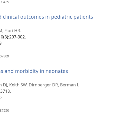
(բացվում
293425
է
նոր
clinical outcomes in pediatric patients
պատուհան)
ւմ
, Flori HR.
10(3):297-302.
9
հան)
(բացվում
307809
է
նոր
ns and morbidity in neonates
պատուհան)
m DJ, Keith SW, Dirnberger DR, Berman L
93718.
0
ան)
(բացվում
087550
է