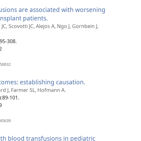
նոր
fusions are associated with worsening
պատուհան)
nsplant patients.
(բացվում
է
 Scovotti JC, Alejos A, Ngo J, Gornbein J,
նոր
295-308.
պատուհան)
2
(բացվում
558832
է
նոր
omes: establishing causation.
(բացվում
պատուհան)
է
ard J, Farmer SL, Hofmann A.
):89-101.
նոր
9
պատուհան)
(բացվում
345639
է
նոր
th blood transfusions in pediatric
պատուհան)