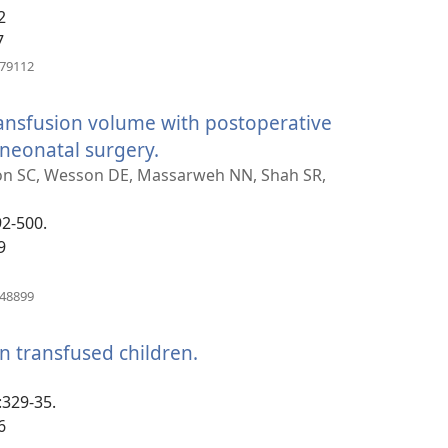
2
ւհան)
7
(բացվում
679112
է
նոր
transfusion volume with postoperative
պատուհան)
 neonatal surgery.
(բացվում
է
llon SC, Wesson DE, Massarweh NN, Shah SR,
նոր
92-500.
պատուհան)
9
(բացվում
148899
է
նոր
n transfused children.
(բացվում
պատուհան)
է
):329-35.
նոր
6
պատուհան)