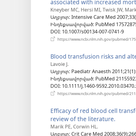
associated with increased morta
Kneyber MC, Hersi MI, Twisk JW, Mark
Աղբյուր
‎: Intensive Care Med 2007;33(
Ինդեքսավորված
‎: PubMed 1757287
DOI
‎: 10.1007/s00134-007-0741-9
https://www.ncbi.nlm.nih.gov/pubmed/17
Blood transfusion risks and alte
Lavoie J.
Աղբյուր
‎: Paediatr Anaesth 2011;21(1)
Ինդեքսավորված
‎: PubMed 2115592
DOI
‎: 10.1111/j.1460-9592.2010.03470.
https://www.ncbi.nlm.nih.gov/pubmed/21
Efficacy of red blood cell transfu
review of the literature.
(բացվ
է
Marik PE, Corwin HL.
Աղբյուր
‎: Crit Care Med 2008;36(9):26
նոր