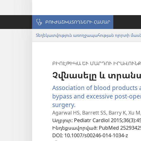
ԲՈՒԺԱՇԽԱՏՈՂՆԵՐԻ ՀԱՄԱՐ
Տեղեկատվություն առողջապահության ոլորտի մա
ԲԻՈԷԹԻԿԱ ԵՒ ՄԱՐԴՈՒ ԻՐԱՎՈՒՆՔ
Չվնասելը և տրանս
Association of blood products
bypass and excessive post-oper
surgery.
(բացվում
է
Agarwal HS, Barrett SS, Barry K, Xu M,
Աղբյուր
‎: Pediatr Cardiol 2015;36(3):4
նոր
Ինդեքսավորված
‎: PubMed 2529342
պատուհան)
DOI
‎: 10.1007/s00246-014-1034-z