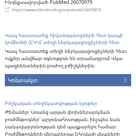
Ինդեքսավորված
‎: PubMed 26070979
պատուհան)
(բացվում
https://www.ncbi.nlm.nih.gov/pubmed/26070979
է
նոր
պատուհան)
Կապ հաստատեք հիվանդանոցների հետ կապի
կոմիտեի (ՀԿԿ)՝ տեղի ներկայացուցիչների հետ
Կապ հաստատեք տեղի ներկայացուցիչների հետ,
ովքեր անվճար օգնություն են տրամադրում Վկա
պացիենտներին բուժող բժիշկներին։
Կոնտակտ
Բժշկական տեղեկատվության նյութեր
Թեմաներ։ Առանց արյան փոխներարկման
բուժմեթոդներ՝ արյունահոսության, ինչպես նաև
սակավարյունության դեմ պայքարելու համար։
Բուժմեթոդների վերաբերյալ Եհովայի վկաների