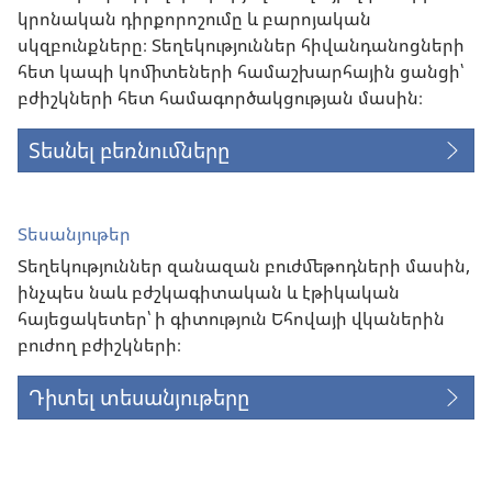
կրոնական դիրքորոշումը և բարոյական
սկզբունքները։ Տեղեկություններ հիվանդանոցների
հետ կապի կոմիտեների համաշխարհային ցանցի՝
բժիշկների հետ համագործակցության մասին։
Տեսնել բեռնումները
Տեսանյութեր
Տեղեկություններ զանազան բուժմեթոդների մասին,
ինչպես նաև բժշկագիտական և էթիկական
հայեցակետեր՝ ի գիտություն Եհովայի վկաներին
բուժող բժիշկների։
Դիտել տեսանյութերը