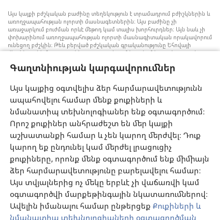
Այս կայքի բժշկական բաժինը տեղեկություն է տրամադրում բժիշկներին և
առողջապահության ոլորտի մասնագետներին։ Այս բաժինը չի
առաջարկում բուժման որևէ մեթոդ կամ տալիս խորհուրդներ։ Այն նաև չի
փոխարինում առողջապահության ոլորտի մասնագիտական որակավորում
ունեցող բժշկին։ Թեև բերված բժշկական գրականությունը Եհովայի
վկաները չեն հրատարակել, բայց դրանցում խոսվում է առանց արյան
փոխներարկման ստրատեգիաների մասին, որոնք կարելի է հաշվի առնել։
Գաղտնիության կարգավորումներ
Յուրաքանչյուր մասնագետի պատասխանատվություն է իրազեկ լինել
բժշկության ոլորտում վերջին ձեռքբերումներին, պացիենտների հետ
քննարկել բուժման մեթոդները և օգնել նրանց որոշում կայացնելու՝ հաշվի
Այս կայքից օգտվելիս ձեր հարմարավետությունն
առնելով հիվանդի առողջական վիճակը, ցանկությունը, արժեքներն ու
ապահովելու համար մենք քուքիների և
հավատալիքները։ Թվարկված ոչ բոլոր ստրատեգիաներն են ընդունելի և
հասանելի բոլոր պացիենտների համար։
նմանատիպ տեխնոլոգիաներ ենք օգտագործում։
Պացիենտներ: Ձեր առողջական վիճակի կամ բուժման վերաբերյալ
Որոշ քուքիներ անհրաժեշտ են մեր կայքի
խորհուրդներ հարցրեք ձեզ բուժող բժշկից կամ համապատասխան
աշխատանքի համար և չեն կարող մերժվել։ Դուք
որակավորում ունեցող այլ մասնագետից։ Դիմեք բժշկի, եթե կասկածում
եք, որ որևէ հիվանդություն ունեք։
կարող եք ընդունել կամ մերժել լրացուցիչ
քուքիները, որոնք մենք օգտագործում ենք միմիայն
Օգտվելու կարգը սահմանված է կայքից օգտվելու պայմաններով։
ձեր հարմարավետությունը բարելավելու համար։
Այս տվյալներից ոչ մեկը երբևէ չի վաճառվի կամ
օգտագործվի մարքեթինգային նկատառումներով։
Ավելին իմանալու համար ընթերցեք
Քուքիների և
Արտաքին տեսքի կարգավորումներ
նմանատիպ տեխնոլոգիաների օգտագործման