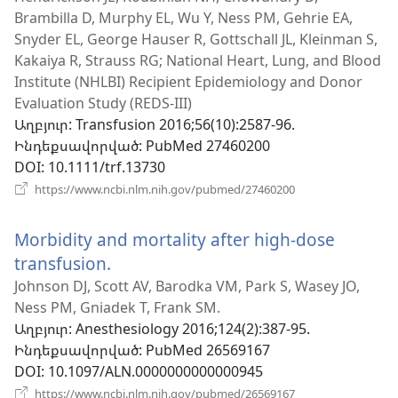
Brambilla D, Murphy EL, Wu Y, Ness PM, Gehrie EA,
նոր
Snyder EL, George Hauser R, Gottschall JL, Kleinman S,
պատուհ
Kakaiya R, Strauss RG; National Heart, Lung, and Blood
Institute (NHLBI) Recipient Epidemiology and Donor
Evaluation Study (REDS-III)
Աղբյուր
‎: Transfusion 2016;56(10):2587-96.
Ինդեքսավորված
‎: PubMed 27460200
DOI
‎: 10.1111/trf.13730
(բացվում
https://www.ncbi.nlm.nih.gov/pubmed/27460200
է
նոր
Morbidity and mortality after high-dose
պատուհան)
transfusion.
(բացվում
է
Johnson DJ, Scott AV, Barodka VM, Park S, Wasey JO,
Ness PM, Gniadek T, Frank SM.
նոր
Աղբյուր
‎: Anesthesiology 2016;124(2):387-95.
պատուհան)
Ինդեքսավորված
‎: PubMed 26569167
DOI
‎: 10.1097/ALN.0000000000000945
(բացվում
https://www.ncbi.nlm.nih.gov/pubmed/26569167