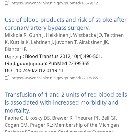
(բացվում
https://www.ncbi.nlm.nih.gov/pubmed/18679112
է
նոր
Use of blood products and risk of stroke after
պատուհան)
coronary artery bypass surgery.
(բացվում
է
Mikkola R, Gunn J, Heikkinen J, Wistbacka JO, Teittinen
K, Kuttila K, Lahtinen J, Juvonen T, Airaksinen JK,
նոր
Biancari F.
պատուհան)
Աղբյուր
‎: Blood Transfus 2012;10(4):490-501.
Ինդեքսավորված
‎: PubMed 22395355
DOI
‎: 10.2450/2012.0119-11
(բացվում
https://www.ncbi.nlm.nih.gov/pubmed/22395355
է
նոր
Transfusion of 1 and 2 units of red blood cells
պատուհան)
is associated with increased morbidity and
mortality.
(բացվում
է
Paone G, Likosky DS, Brewer R, Theurer PF, Bell GF,
Cogan CM, Prager RL; Membership of the Michigan
նոր
Society of Thoracic and Cardiovascular Surgeons.