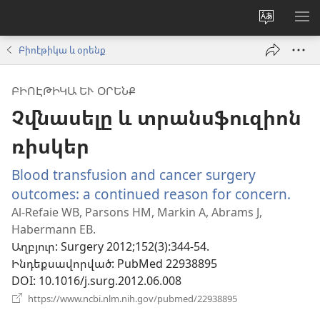
Փոխել
ՑՈ
կայքի
ՏԱ
Բիոէթիկա և օրենք
լեզուն
ՄԵ
ԲԻՈԷԹԻԿԱ ԵՒ ՕՐԵՆՔ
Չվնասելը և տրանսֆուզիոն
ռիսկեր
Blood transfusion and cancer surgery
outcomes: a continued reason for concern.
(բա
է
Al-Refaie WB, Parsons HM, Markin A, Abrams J,
Habermann EB.
նոր
Աղբյուր
‎: Surgery 2012;152(3):344-54.
պա
Ինդեքսավորված
‎: PubMed 22938895
DOI
‎: 10.1016/j.surg.2012.06.008
(բացվում
https://www.ncbi.nlm.nih.gov/pubmed/22938895
է