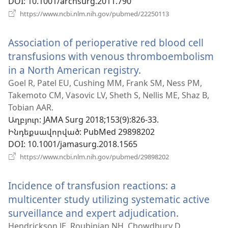
DOI
‎: 10.1001/archsurg.2011.790
(բացվում
https://www.ncbi.nlm.nih.gov/pubmed/22250113
է
նոր
Association of perioperative red blood cell
պատուհան)
transfusions with venous thromboembolism
in a North American registry.
(բացվում
է
Goel R, Patel EU, Cushing MM, Frank SM, Ness PM,
Takemoto CM, Vasovic LV, Sheth S, Nellis ME, Shaz B,
նոր
Tobian AAR.
պատուհան)
Աղբյուր
‎: JAMA Surg 2018;153(9):826-33.
Ինդեքսավորված
‎: PubMed 29898202
DOI
‎: 10.1001/jamasurg.2018.1565
(բացվում
https://www.ncbi.nlm.nih.gov/pubmed/29898202
է
նոր
Incidence of transfusion reactions: a
պատուհան)
multicenter study utilizing systematic active
surveillance and expert adjudication.
(բացվում
է
Hendrickson JE, Roubinian NH, Chowdhury D,