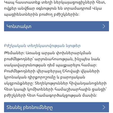
Կապ հաստատեք տեղի ներկայացուցիչների հետ,
ովքեր անվճար օգնություն են տրամադրում Վկա
պացիենտներին բուժող բժիշկներին։
Կոնտակտ
Բժշկական տեղեկատվության նյութեր
Թեմաներ։ Առանց արյան փոխներարկման
բուժմեթոդներ՝ արյունահոսության, ինչպես նաև
սակավարյունության դեմ պայքարելու համար։
Բուժմեթոդների վերաբերյալ Եհովայի վկաների
կրոնական դիրքորոշումը և բարոյական
սկզբունքները։ Տեղեկություններ հիվանդանոցների
հետ կապի կոմիտեների համաշխարհային ցանցի՝
բժիշկների հետ համագործակցության մասին։
Տեսնել բեռնումները