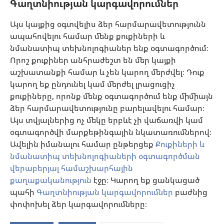
Գաղտնիության կարգավորումներ
Յուրաքանչյուր մասնագետի պատասխանատվություն է իրազեկ լինել
բժշկության ոլորտում վերջին ձեռքբերումներին, պացիենտների հետ
քննարկել բուժման մեթոդները և օգնել նրանց որոշում կայացնելու՝ հաշվի
Այս կայքից օգտվելիս ձեր հարմարավետությունն
առնելով հիվանդի առողջական վիճակը, ցանկությունը, արժեքներն ու
ապահովելու համար մենք քուքիների և
հավատալիքները։ Թվարկված ոչ բոլոր ստրատեգիաներն են ընդունելի և
հասանելի բոլոր պացիենտների համար։
նմանատիպ տեխնոլոգիաներ ենք օգտագործում։
Պացիենտներ: Ձեր առողջական վիճակի կամ բուժման վերաբերյալ
Որոշ քուքիներ անհրաժեշտ են մեր կայքի
խորհուրդներ հարցրեք ձեզ բուժող բժշկից կամ համապատասխան
աշխատանքի համար և չեն կարող մերժվել։ Դուք
որակավորում ունեցող այլ մասնագետից։ Դիմեք բժշկի, եթե կասկածում
եք, որ որևէ հիվանդություն ունեք։
կարող եք ընդունել կամ մերժել լրացուցիչ
քուքիները, որոնք մենք օգտագործում ենք միմիայն
Օգտվելու կարգը սահմանված է կայքից օգտվելու պայմաններով։
ձեր հարմարավետությունը բարելավելու համար։
Այս տվյալներից ոչ մեկը երբևէ չի վաճառվի կամ
օգտագործվի մարքեթինգային նկատառումներով։
Ավելին իմանալու համար ընթերցեք
Քուքիների և
Արտաքին տեսքի կարգավորումներ
նմանատիպ տեխնոլոգիաների օգտագործման
վերաբերյալ համաշխարհային
քաղաքականություն
էջը։ Կարող եք ցանկացած
պահի
Գաղտնիության կարգավորումներ
բաժնից
Copyright
© 2026 Watch Tower Bible and Tract Society of Pennsylvania.
ՕԳՏԱԳՈՐԾՄԱՆ ՊԱՅՄԱՆՆԵՐ
|
ԳԱՂՏՆԻՈՒԹՅԱՆ
փոփոխել ձեր կարգավորումները։
ՔԱՂԱՔԱԿԱՆՈՒԹՅՈՒՆ
|
ԳԱՂՏՆԻՈՒԹՅԱՆ ԿԱՐԳԱՎՈՐՈՒՄՆԵՐ