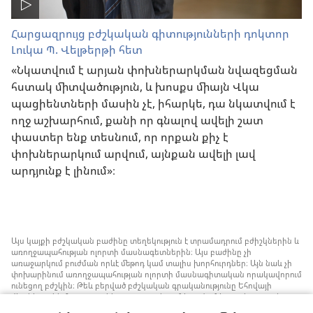
Հարցազրույց բժշկական գիտությունների դոկտոր
Լուկա Պ. Վելթերթի հետ
«Նկատվում է արյան փոխներարկման նվազեցման
հստակ միտվածություն, և խոսքս միայն Վկա
պացիենտների մասին չէ, իհարկե, դա նկատվում է
ողջ աշխարհում, քանի որ գնալով ավելի շատ
փաստեր ենք տեսնում, որ որքան քիչ է
փոխներարկում արվում, այնքան ավելի լավ
արդյունք է լինում»։
Այս կայքի բժշկական բաժինը տեղեկություն է տրամադրում բժիշկներին և
առողջապահության ոլորտի մասնագետներին։ Այս բաժինը չի
առաջարկում բուժման որևէ մեթոդ կամ տալիս խորհուրդներ։ Այն նաև չի
փոխարինում առողջապահության ոլորտի մասնագիտական որակավորում
ունեցող բժշկին։ Թեև բերված բժշկական գրականությունը Եհովայի
վկաները չեն հրատարակել, բայց դրանցում խոսվում է առանց արյան
փոխներարկման ստրատեգիաների մասին, որոնք կարելի է հաշվի առնել։