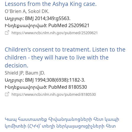
Lessons from the Ashya King case.
(բացվում
պա
է
O'Brien A, Sokol DK.
Աղբյուր
‎: BMJ 2014;349:g5563.
նոր
Ինդեքսավորված
‎: PubMed 25209621
պատուհան
(բացվում
https://www.ncbi.nlm.nih.gov/pubmed/25209621
է
նոր
Children's consent to treatment. Listen to the
պատուհան)
children - they will have to live with the
decision.
(բացվում
է
Shield JP, Baum JD.
Աղբյուր
‎: BMJ 1994;308(6938):1182-3.
նոր
Ինդեքսավորված
‎: PubMed 8180530
պատուհան)
(բացվում
https://www.ncbi.nlm.nih.gov/pubmed/8180530
է
նոր
պատուհան)
Կապ հաստատեք հիվանդանոցների հետ կապի
կոմիտեի (ՀԿԿ)՝ տեղի ներկայացուցիչների հետ