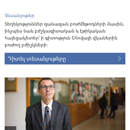
Տեսանյութեր
Տեղեկություններ զանազան բուժմեթոդների մասին,
ինչպես նաև բժշկագիտական և էթիկական
հայեցակետեր՝ ի գիտություն Եհովայի վկաներին
բուժող բժիշկների։
Դիտել տեսանյութերը