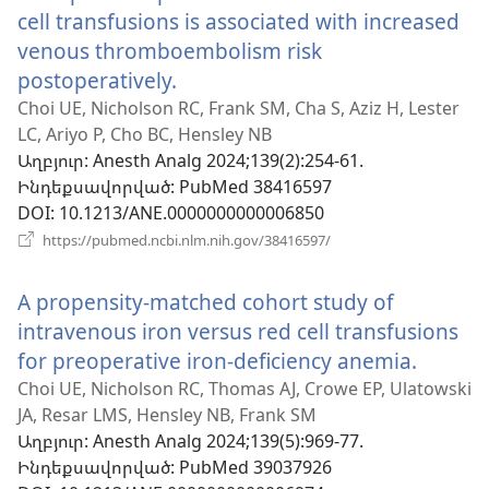
cell transfusions is associated with increased
venous thromboembolism risk
postoperatively.
(բացվում
է
Choi UE, Nicholson RC, Frank SM, Cha S, Aziz H, Lester
LC, Ariyo P, Cho BC, Hensley NB
նոր
Աղբյուր
‎: Anesth Analg 2024;139(2):254-61.
պատուհան)
Ինդեքսավորված
‎: PubMed 38416597
DOI
‎: 10.1213/ANE.0000000000006850
(բացվում
https://pubmed.ncbi.nlm.nih.gov/38416597/
է
նոր
A propensity-matched cohort study of
պատուհան)
intravenous iron versus red cell transfusions
for preoperative iron-deficiency anemia.
(բացվ
է
Choi UE, Nicholson RC, Thomas AJ, Crowe EP, Ulatowski
JA, Resar LMS, Hensley NB, Frank SM
նոր
Աղբյուր
‎: Anesth Analg 2024;139(5):969-77.
պատո
Ինդեքսավորված
‎: PubMed 39037926