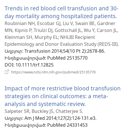
նոր
Trends in red blood cell transfusion and 30-
պատուհան)
day mortality among hospitalized patients.
(բա
է
Roubinian NH, Escobar GJ, Liu V, Swain BE, Gardner
MN, Kipnis P, Triulzi DJ, Gottschall JL, Wu Y, Carson JL,
նոր
Kleinman SH, Murphy EL; NHLBI Recipient
պատ
Epidemiology and Donor Evaluation Study (REDS-III).
Աղբյուր
‎: Transfusion 2014;54(10 Pt 2):2678-86.
Ինդեքսավորված
‎: PubMed 25135770
DOI
‎: 10.1111/trf.12825
(բացվում
https://www.ncbi.nlm.nih.gov/pubmed/25135770
է
նոր
Impact of more restrictive blood transfusion
պատուհան)
strategies on clinical outcomes: a meta-
analysis and systematic review.
(բացվում
է
Salpeter SR, Buckley JS, Chatterjee S.
Աղբյուր
‎: Am J Med 2014;127(2):124-131.e3.
նոր
Ինդեքսավորված
‎: PubMed 24331453
պատուհան)