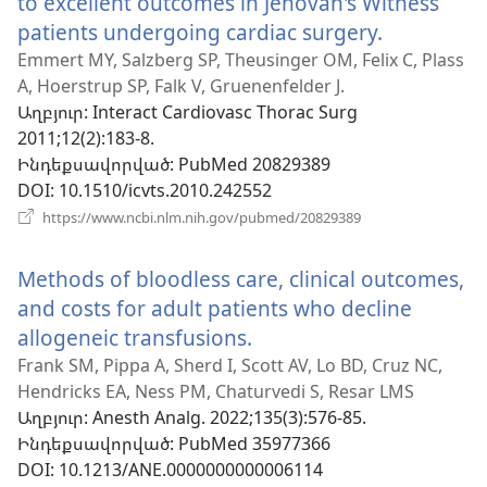
to excellent outcomes in Jehovah's Witness
patients undergoing cardiac surgery.
(բացվում
է
Emmert MY, Salzberg SP, Theusinger OM, Felix C, Plass
A, Hoerstrup SP, Falk V, Gruenenfelder J.
նոր
Աղբյուր
‎: Interact Cardiovasc Thorac Surg
պատուհ
2011;12(2):183-8.
Ինդեքսավորված
‎: PubMed 20829389
DOI
‎: 10.1510/icvts.2010.242552
(բացվում
https://www.ncbi.nlm.nih.gov/pubmed/20829389
է
նոր
Methods of bloodless care, clinical outcomes,
պատուհան)
and costs for adult patients who decline
allogeneic transfusions.
(բացվում
է
Frank SM, Pippa A, Sherd I, Scott AV, Lo BD, Cruz NC,
Hendricks EA, Ness PM, Chaturvedi S, Resar LMS
նոր
Աղբյուր
‎: Anesth Analg. 2022;135(3):576-85.
պատուհան)
Ինդեքսավորված
‎: PubMed 35977366
DOI
‎: 10.1213/ANE.0000000000006114