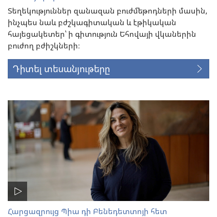
Տեղեկություններ զանազան բուժմեթոդների մասին,
ինչպես նաև բժշկագիտական և էթիկական
հայեցակետեր՝ ի գիտություն Եհովայի վկաներին
բուժող բժիշկների։
Դիտել տեսանյութերը
Հարցազրույց Պիա դի Բենեդետտոյի հետ