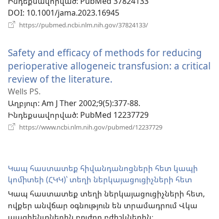
Ինդեքսավորված
‎: PubMed 37824133
պատուհան)
DOI
‎: 10.1001/jama.2023.16945
(բացվում
https://pubmed.ncbi.nlm.nih.gov/37824133/
է
նոր
Safety and efficacy of methods for reducing
պատուհան)
perioperative allogeneic transfusion: a critical
review of the literature.
(բացվում
է
Wells PS.
Աղբյուր
‎: Am J Ther 2002;9(5):377-88.
նոր
Ինդեքսավորված
‎: PubMed 12237729
պատուհան)
(բացվում
https://www.ncbi.nlm.nih.gov/pubmed/12237729
է
նոր
պատուհան)
Կապ հաստատեք հիվանդանոցների հետ կապի
կոմիտեի (ՀԿԿ)՝ տեղի ներկայացուցիչների հետ
Կապ հաստատեք տեղի ներկայացուցիչների հետ,
ովքեր անվճար օգնություն են տրամադրում Վկա
պացիենտներին բուժող բժիշկներին։