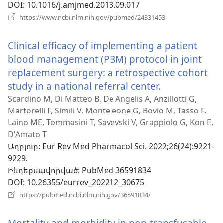
DOI
‎: 10.1016/j.amjmed.2013.09.017
(բացվում
https://www.ncbi.nlm.nih.gov/pubmed/24331453
է
նոր
Clinical efficacy of implementing a patient
պատուհան)
blood management (PBM) protocol in joint
replacement surgery: a retrospective cohort
study in a national referral center.
(բացվում
է
Scardino M, Di Matteo B, De Angelis A, Anzillotti G,
Martorelli F, Simili V, Monteleone G, Bovio M, Tasso F,
նոր
Laino ME, Tommasini T, Savevski V, Grappiolo G, Kon E,
պատուհան
D'Amato T
Աղբյուր
‎: Eur Rev Med Pharmacol Sci. 2022;26(24):9221-
9229.
Ինդեքսավորված
‎: PubMed 36591834
DOI
‎: 10.26355/eurrev_202212_30675
(բացվում
https://pubmed.ncbi.nlm.nih.gov/36591834/
է
նոր
Mortality and morbidity in non-transfusable
պատուհան)