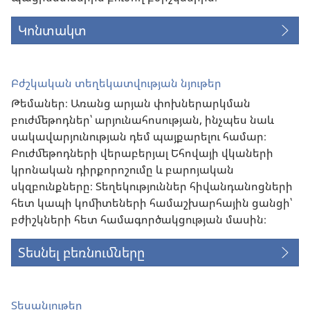
Կոնտակտ
Բժշկական տեղեկատվության նյութեր
Թեմաներ։ Առանց արյան փոխներարկման
բուժմեթոդներ՝ արյունահոսության, ինչպես նաև
սակավարյունության դեմ պայքարելու համար։
Բուժմեթոդների վերաբերյալ Եհովայի վկաների
կրոնական դիրքորոշումը և բարոյական
սկզբունքները։ Տեղեկություններ հիվանդանոցների
հետ կապի կոմիտեների համաշխարհային ցանցի՝
բժիշկների հետ համագործակցության մասին։
Տեսնել բեռնումները
Տեսանյութեր