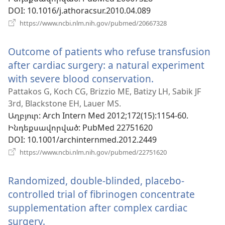
DOI
‎: 10.1016/j.athoracsur.2010.04.089
(բացվում
https://www.ncbi.nlm.nih.gov/pubmed/20667328
է
նոր
Outcome of patients who refuse transfusion
պատուհան)
after cardiac surgery: a natural experiment
with severe blood conservation.
(բացվում
է
Pattakos G, Koch CG, Brizzio ME, Batizy LH, Sabik JF
3rd, Blackstone EH, Lauer MS.
նոր
Աղբյուր
‎: Arch Intern Med 2012;172(15):1154-60.
պատուհան)
Ինդեքսավորված
‎: PubMed 22751620
DOI
‎: 10.1001/archinternmed.2012.2449
(բացվում
https://www.ncbi.nlm.nih.gov/pubmed/22751620
է
նոր
Randomized, double-blinded, placebo-
պատուհան)
controlled trial of fibrinogen concentrate
supplementation after complex cardiac
surgery.
(բացվում