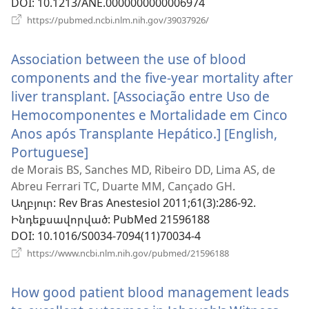
DOI
‎: 10.1213/ANE.0000000000006974
(բացվում
https://pubmed.ncbi.nlm.nih.gov/39037926/
է
նոր
Association between the use of blood
պատուհան)
components and the five-year mortality after
liver transplant. [Associação entre Uso de
Hemocomponentes e Mortalidade em Cinco
Anos após Transplante Hepático.] [English,
Portuguese]
(բացվում
է
de Morais BS, Sanches MD, Ribeiro DD, Lima AS, de
Abreu Ferrari TC, Duarte MM, Cançado GH.
նոր
Աղբյուր
‎: Rev Bras Anestesiol 2011;61(3):286-92.
պատուհան)
Ինդեքսավորված
‎: PubMed 21596188
DOI
‎: 10.1016/S0034-7094(11)70034-4
(բացվում
https://www.ncbi.nlm.nih.gov/pubmed/21596188
է
նոր
How good patient blood management leads
պատուհան)