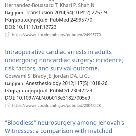
Hernandez-Boussard T, Khari P, Shah N.
նո
Աղբյուր
‎: Transfusion 2014;54(10 Pt 2):2753-9.
պա
Ինդեքսավորված
‎: PubMed 24995770
DOI
‎: 10.1111/trf.12723
(բացվում
https://www.ncbi.nlm.nih.gov/pubmed/24995770
է
նոր
Intraoperative cardiac arrests in adults
պատուհան)
undergoing noncardiac surgery: incidence,
risk factors, and survival outcome.
(բացվում
է
Goswami S, Brady JE, Jordan DA, Li G.
Աղբյուր
‎: Anesthesiology 2012;117(5):1018-26.
նոր
Ինդեքսավորված
‎: PubMed 23042223
պատուհան
DOI
‎: 10.1097/ALN.0b013e31827005e9
(բացվում
https://www.ncbi.nlm.nih.gov/pubmed/23042223
է
նոր
"Bloodless" neurosurgery among Jehovah's
պատուհան)
Witnesses: a comparison with matched