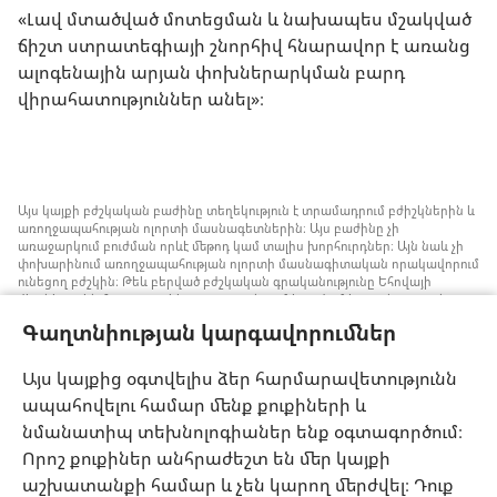
«Լավ մտածված մոտեցման և նախապես մշակված
ճիշտ ստրատեգիայի շնորհիվ հնարավոր է առանց
ալոգենային արյան փոխներարկման բարդ
վիրահատություններ անել»։
Այս կայքի բժշկական բաժինը տեղեկություն է տրամադրում բժիշկներին և
առողջապահության ոլորտի մասնագետներին։ Այս բաժինը չի
առաջարկում բուժման որևէ մեթոդ կամ տալիս խորհուրդներ։ Այն նաև չի
փոխարինում առողջապահության ոլորտի մասնագիտական որակավորում
ունեցող բժշկին։ Թեև բերված բժշկական գրականությունը Եհովայի
վկաները չեն հրատարակել, բայց դրանցում խոսվում է առանց արյան
փոխներարկման ստրատեգիաների մասին, որոնք կարելի է հաշվի առնել։
Գաղտնիության կարգավորումներ
Յուրաքանչյուր մասնագետի պատասխանատվություն է իրազեկ լինել
բժշկության ոլորտում վերջին ձեռքբերումներին, պացիենտների հետ
քննարկել բուժման մեթոդները և օգնել նրանց որոշում կայացնելու՝ հաշվի
Այս կայքից օգտվելիս ձեր հարմարավետությունն
առնելով հիվանդի առողջական վիճակը, ցանկությունը, արժեքներն ու
ապահովելու համար մենք քուքիների և
հավատալիքները։ Թվարկված ոչ բոլոր ստրատեգիաներն են ընդունելի և
հասանելի բոլոր պացիենտների համար։
նմանատիպ տեխնոլոգիաներ ենք օգտագործում։
Պացիենտներ: Ձեր առողջական վիճակի կամ բուժման վերաբերյալ
Որոշ քուքիներ անհրաժեշտ են մեր կայքի
խորհուրդներ հարցրեք ձեզ բուժող բժշկից կամ համապատասխան
աշխատանքի համար և չեն կարող մերժվել։ Դուք
որակավորում ունեցող այլ մասնագետից։ Դիմեք բժշկի, եթե կասկածում