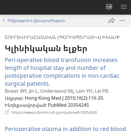
Փոխել
ՑՈ
կայքի
ՏԱ
Բժշկություն և վիրաբուժություն
լեզուն
ՄԵ
ՇՈՒՐՋՎԻՐԱՀԱՏԱԿԱՆ (ՊԵՐԻՕՊԵՐԱՏԻՎ) ԽՆԱՄՔ
Կլինիկական ելքեր
Peri-operative blood transfusion increases
length of hospital stay and number of
postoperative complications in non-cardiac
surgical patients.
(բացվում
է
Bower WF, Jin L, Underwood MJ, Lam YH, Lai PB.
Աղբյուր
‎: Hong Kong Med J 2010;16(2):116-20.
նոր
Ինդեքսավորված
‎: PubMed 20354245
պատուհան)
(բացվում
https://www.ncbi.nlm.nih.gov/pubmed/20354245
է
նոր
Perioperative plasma in addition to red blood
պատուհան)