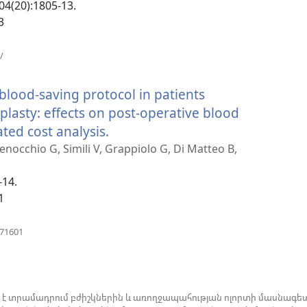
104(20):1805-13.
ւհան)
3
(բացվում
/
է
նոր
 blood-saving protocol in patients
պատուհան)
plasty: effects on post-operative blood
ted cost analysis.
(բացվում
է
enocchio G, Simili V, Grappiolo G, Di Matteo B,
նոր
-14.
պատուհան)
1
(բացվում
671601
է
նոր
պատուհան)
ն է տրամադրում բժիշկներին և առողջապահության ոլորտի մասնագետ