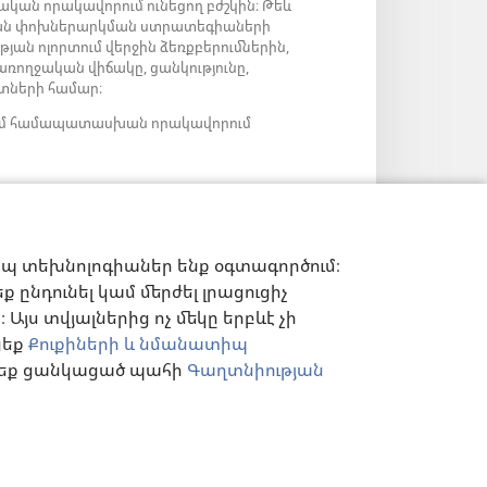
ական որակավորում ունեցող բժշկին։ Թեև
արյան փոխներարկման ստրատեգիաների
թյան ոլորտում վերջին ձեռքբերումներին,
 առողջական վիճակը, ցանկությունը,
նտների համար։
ց կամ համապատասխան որակավորում
իպ տեխնոլոգիաներ ենք օգտագործում։
 ընդունել կամ մերժել լրացուցիչ
Այս տվյալներից ոչ մեկը երբևէ չի
ցեք
Քուքիների և նմանատիպ
ղ եք ցանկացած պահի
Գաղտնիության
Ն ԿԱՐԳԱՎՈՐՈՒՄՆԵՐ