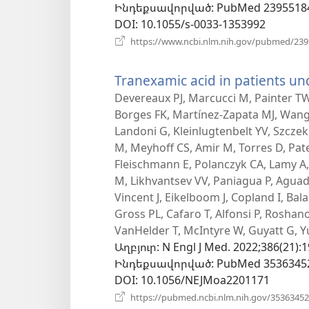
Ինդեքսավորված
‎: PubMed 2395518
պատու
DOI
‎: 10.1055/s-0033-1353992
https://www.ncbi.nlm.nih.gov/pubmed/23
Tranexamic acid in patients u
Devereaux PJ, Marcucci M, Painter TW
Borges FK, Martínez-Zapata MJ, Wang 
Landoni G, Kleinlugtenbelt YV, Szcze
M, Meyhoff CS, Amir M, Torres D, Pate
Fleischmann E, Polanczyk CA, Lamy A,
M, Likhvantsev VV, Paniagua P, Aguad
Vincent J, Eikelboom J, Copland I, Bal
Gross PL, Cafaro T, Alfonsi P, Roshano
VanHelder T, McIntyre W, Guyatt G, Yu
Աղբյուր
‎: N Engl J Med. 2022;386(21):
Ինդեքսավորված
‎: PubMed 3536345
DOI
‎: 10.1056/NEJMoa2201171
https://pubmed.ncbi.nlm.nih.gov/35363452