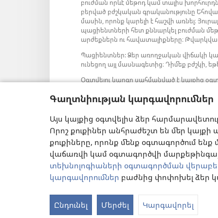
բուժման որևէ մեթոդ կամ տալիս խորհուրդ
բերված բժշկական գրականությունը Եհովա
մասին, որոնք կարելի է հաշվի առնել։ Յու
պացիենտների հետ քննարկել բուժման մեթոդ
արժեքներն ու հավատալիքները։ Թվարկված
Պացիենտներ: Ձեր առողջական վիճակի կա
ունեցող այլ մասնագետից։ Դիմեք բժշկի, եթե
Օգտվելու կարգը սահմանված է կայքից օգտ
Գաղտնիության կարգավորումներ
Այս կայքից օգտվելիս ձեր հարմարավետու
Արտաքին տեսքի կարգավորումներ
Որոշ քուքիներ անհրաժեշտ են մեր կայքի ա
քուքիները, որոնք մենք օգտագործում ենք 
վաճառվի կամ օգտագործվի մարքեթինգայի
տեխնոլոգիաների օգտագործման վերաբե
կարգավորումներ
բաժնից փոփոխել ձեր կ
ՕԳՏԱԳՈՐԾՄԱՆ ՊԱՅ
Ընդունել
Մերժել
Կարգավորել