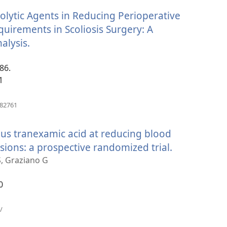
նոր
inolytic Agents in Reducing Perioperative
պատուհան)
uirements in Scoliosis Surgery: A
alysis.
(բացվում
է
86.
նոր
1
պատուհան)
(բացվում
382761
է
նոր
nous tranexamic acid at reducing blood
պատուհան)
sions: a prospective randomized trial.
(բացվում
է
S, Graziano G
նոր
0
պատուհա
(բացվում
/
է
նոր