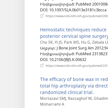
Ինդեքսավորված
‎: PubMed 2001008
պա
DOI
‎: 10.1097/SLA.0b013e3181c3bcca
https://www.ncbi.nlm.nih.gov/pubmed/20
Hemostatic techniques reduce h
posterior cervical spine surgery
Cho SK, Yi JS, Park MS, Hu G, Zebala 
Աղբյուր
‎: J Bone Joint Surg Am 2012;9
Ինդեքսավորված
‎: PubMed 2313823
DOI
‎: 10.2106/JBJS.K.00632
https://www.ncbi.nlm.nih.gov/pubmed/23
The efficacy of bone wax in red
total hip arthroplasty via dire
randomized clinical trial.
(բացվ
է
Mortazavi SMJ, Razzaghof M, Ghadim
Moharrami A
նոր