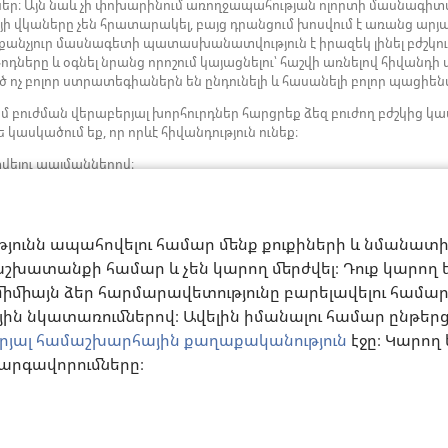
ներ։ Այն նաև չի փոխարինում առողջապահության ոլորտի մասնագիտ
յի վկաները չեն հրատարակել, բայց դրանցում խոսվում է առանց 
րաքանչյուր մասնագետի պատասխանատվություն է իրազեկ լինել բժշկու
ները և օգնել նրանց որոշում կայացնելու՝ հաշվի առնելով հիվանդի
 ոչ բոլոր ստրատեգիաներն են ընդունելի և հասանելի բոլոր պացիե
մ բուժման վերաբերյալ խորհուրդներ հարցրեք ձեզ բուժող բժշկի
 կասկածում եք, որ որևէ հիվանդություն ունեք։
վելու պայմաններով։
թյունն ապահովելու համար մենք քուքիների և նմանատ
շխատանքի համար և չեն կարող մերժվել։ Դուք կարող եք
միմիայն ձեր հարմարավետությունը բարելավելու համար։ 
ն նկատառումներով։ Ավելին իմանալու համար ընթեր
րյալ համաշխարհային քաղաքականություն
էջը։ Կարո
Copyright
© 2026 Watch Tower Bible and Tract Society of Pennsylvania.
արգավորումները։
ՄԱՆՆԵՐ
|
ԳԱՂՏՆԻՈՒԹՅԱՆ ՔԱՂԱՔԱԿԱՆՈՒԹՅՈՒՆ
|
ԳԱՂՏՆԻՈՒԹՅԱ