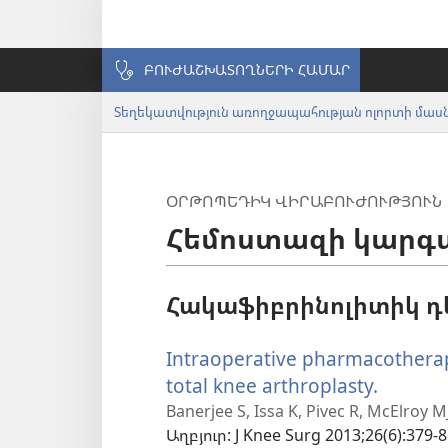
ԲՈՒԺԱՇԽԱՏՈՂՆԵՐԻ ՀԱՄԱՐ
Տեղեկատվություն առողջապահության ոլորտի մա
ՕՐԹՈՊԵԴԻԿ ՎԻՐԱԲՈՒԺՈՒԹՅՈՒՆ
Հեմոստազի կարգավ
Հակաֆիբրինոլիտիկ դ
Intraoperative pharmacothera
total knee arthroplasty.
(բացվո
է
Banerjee S, Issa K, Pivec R, McElroy 
Աղբյուր
‎: J Knee Surg 2013;26(6):379-8
նոր