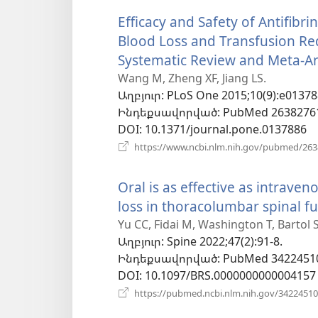
Efficacy and Safety of Antifibr
Blood Loss and Transfusion Req
Systematic Review and Meta-An
Wang M, Zheng XF, Jiang LS.
Աղբյուր
‎: PLoS One 2015;10(9):e01378
Ինդեքսավորված
‎: PubMed 2638276
DOI
‎: 10.1371/journal.pone.0137886
https://www.ncbi.nlm.nih.gov/pubmed/26
Oral is as effective as intrave
loss in thoracolumbar spinal fu
Yu CC, Fidai M, Washington T, Bartol 
Աղբյուր
‎: Spine 2022;47(2):91-8.
Ինդեքսավորված
‎: PubMed 3422451
DOI
‎: 10.1097/BRS.0000000000004157
https://pubmed.ncbi.nlm.nih.gov/34224510