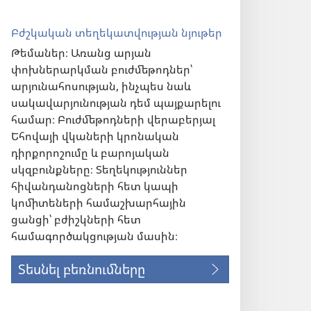
Բժշկական տեղեկատվության նյութեր
Թեմաներ։ Առանց արյան
փոխներարկման բուժմեթոդներ՝
արյունահոսության, ինչպես նաև
սակավարյունության դեմ պայքարելու
համար։ Բուժմեթոդների վերաբերյալ
Եհովայի վկաների կրոնական
դիրքորոշումը և բարոյական
սկզբունքները։ Տեղեկություններ
հիվանդանոցների հետ կապի
կոմիտեների համաշխարհային
ցանցի՝ բժիշկների հետ
համագործակցության մասին։
Տեսնել բեռնումները