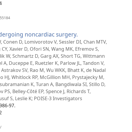
4
հան)
(բացվում
955184
է
նոր
ndergoing noncardiac surgery.
(բացվում
պատուհան)
է
, Conen D, Lomivorotov V, Sessler DI, Chan MTV,
CY, Xavier D, Ofori SN, Wang MK, Efremov S,
նոր
klik W, Schmartz D, Garg AX, Short TG, Wittmann
պատուհան)
l A, Duceppe E, Ruetzler K, Parlow JL, Tandon V,
 Astrakov SV, Rao M, Wu WKK, Bhatt K, de Nadal
o HJ, Whitlock RP, McGillion MH, Prystajecky M,
asubramanian K, Turan A, Bangdiwala SI, Stillo D,
v PS, Belley-Côté EP, Spence J, Richards T,
suf S, Leslie K; POISE-3 Investigators
1986-97.
2
(բացվում
/
է