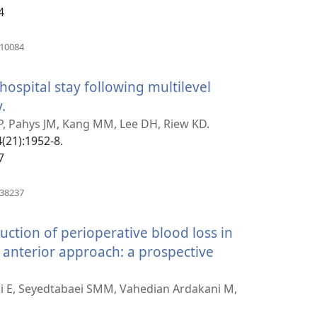
4
տուհան)
(բացվում
010084
է
նոր
ospital stay following multilevel
պատուհան)
.
(բացվում
է
LP, Pahys JM, Kang MM, Lee DH, Riew KD.
4(21):1952-8.
նոր
7
պատուհան)
(բացվում
138237
է
նոր
uction of perioperative blood loss in
պատուհան)
ct anterior approach: a prospective
ում
i E, Seyedtabaei SMM, Vahedian Ardakani M,