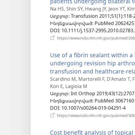
patients undergoing bilateral 
Na HS, Shin SY, Hwang JY, Jeon YT, Ki
Աղբյուր
‎: Transfusion 2011;51(1):118-
Ինդեքսավորված
‎: PubMed 2062425
DOI
‎: 10.1111/j.1537-2995.2010.02783.
https://www.ncbi.nlm.nih.gov/pubmed/20
Use of a fibrin sealant within a
undergoing revision hip arthro
transfusion and healthcare-rela
Scardino M, Martorelli F, D'Amato T, F
Kon E, Lagioia M
Աղբյուր
‎: Int Orthop 2019;43(12):2707
Ինդեքսավորված
‎: PubMed 3067160
DOI
‎: 10.1007/s00264-019-04291-4
https://www.ncbi.nlm.nih.gov/pubmed/30
Cost benefit analysis of topica