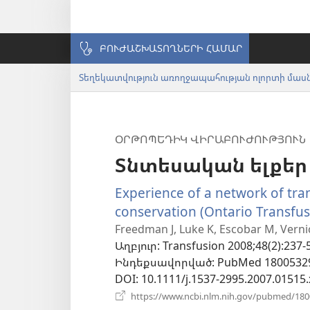
ԲՈՒԺԱՇԽԱՏՈՂՆԵՐԻ ՀԱՄԱՐ
Տեղեկատվություն առողջապահության ոլորտի մա
ՕՐԹՈՊԵԴԻԿ ՎԻՐԱԲՈՒԺՈՒԹՅՈՒՆ
Տնտեսական ելքեր
Experience of a network of tra
conservation (Ontario Transfus
Freedman J, Luke K, Escobar M, Vernic
Աղբյուր
‎: Transfusion 2008;48(2):237-
Ինդեքսավորված
‎: PubMed 1800532
DOI
‎: 10.1111/j.1537-2995.2007.01515.
https://www.ncbi.nlm.nih.gov/pubmed/18