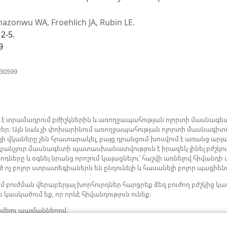
Anazonwu WA, Froehlich JA, Rubin LE.
12-5.
9
)
(բացվում
630599
է
նոր
պատուհան)
ն է տրամադրում բժիշկներին և առողջապահության ոլորտի մասնագետ
ներ։ Այն նաև չի փոխարինում առողջապահության ոլորտի մասնագիտ
յի վկաները չեն հրատարակել, բայց դրանցում խոսվում է առանց 
րաքանչյուր մասնագետի պատասխանատվություն է իրազեկ լինել բժշկու
ները և օգնել նրանց որոշում կայացնելու՝ հաշվի առնելով հիվանդի
 ոչ բոլոր ստրատեգիաներն են ընդունելի և հասանելի բոլոր պացիե
մ բուժման վերաբերյալ խորհուրդներ հարցրեք ձեզ բուժող բժշկի
 կասկածում եք, որ որևէ հիվանդություն ունեք։
վելու պայմաններով։