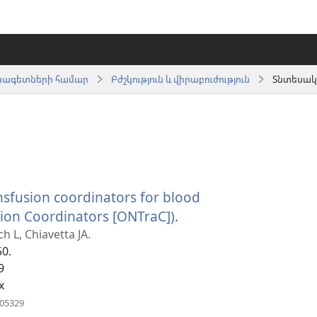
սնագետների համար
Բժշկություն և վիրաբուժություն
Տնտեսակ
nsfusion coordinators for blood
ion Coordinators [ONTraC]).
(բացվում
է
h L, Chiavetta JA.
50.
նոր
9
պատուհան)
x
(բացվում
005329
է