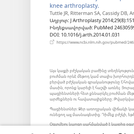
knee arthroplasty.
(բացվում
է
Tuttle JR, Ritterman SA, Cassidy DB, 
Աղբյուր
‎: J Arthroplasty 2014;29(8):15
նոր
Ինդեքսավորված
‎: PubMed 2463059
պատուհան
DOI
‎: 10.1016/j.arth.2014.01.031
https://www.ncbi.nlm.nih.gov/pubmed/24
Այս կայքի բժշկական բաժինը տեղեկությու
բուժման որևէ մեթոդ կամ տալիս խորհուրդ
բերված բժշկական գրականությունը Եհովա
մասին, որոնք կարելի է հաշվի առնել։ Յու
պացիենտների հետ քննարկել բուժման մեթոդ
արժեքներն ու հավատալիքները։ Թվարկված
Պացիենտներ: Ձեր առողջական վիճակի կա
ունեցող այլ մասնագետից։ Դիմեք բժշկի, եթե
Օգտվելու կարգը սահմանված է կայքից օգտ