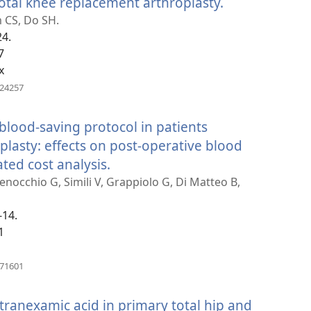
total knee replacement arthroplasty.
(բացվում
է
m CS, Do SH.
24.
նոր
7
պատուհան)
x
(բացվում
624257
է
նոր
 blood-saving protocol in patients
պատուհան)
plasty: effects on post-operative blood
ted cost analysis.
(բացվում
է
enocchio G, Simili V, Grappiolo G, Di Matteo B,
նոր
-14.
պատուհան)
1
(բացվում
671601
է
նոր
l tranexamic acid in primary total hip and
պատուհան)