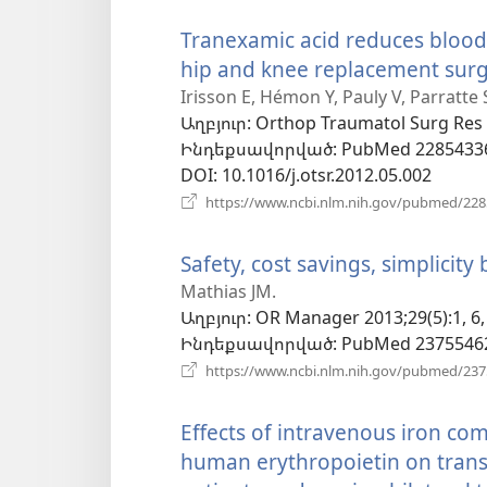
Tranexamic acid reduces blood l
hip and knee replacement surg
Irisson E, Hémon Y, Pauly V, Parratte 
Աղբյուր
‎: Orthop Traumatol Surg Res 
Ինդեքսավորված
‎: PubMed 2285433
DOI
‎: 10.1016/j.otsr.2012.05.002
https://www.ncbi.nlm.nih.gov/pubmed/22
Safety, cost savings, simplicit
Mathias JM.
Աղբյուր
‎: OR Manager 2013;29(5):1, 6,
Ինդեքսավորված
‎: PubMed 2375546
https://www.ncbi.nlm.nih.gov/pubmed/23
Effects of intravenous iron c
human erythropoietin on transf