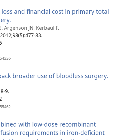
նոր
oss and financial cost in primary total
պատուհան)
ery.
(բացվում
է
S, Argenson JN, Kerbaul F.
2012;98(5):477-83.
նոր
6
պատուհան)
(բացվում
854336
է
նոր
y back broader use of bloodless surgery.
(բացվում
պատուհան)
է
 8-9.
նոր
2
պատուհա
(բացվում
755462
է
նոր
ombined with low-dose recombinant
պատուհան)
usion requirements in iron-deficient