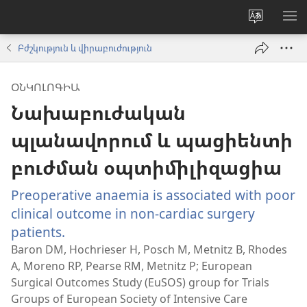
Փոխել
ՑՈ
կայքի
ՏԱ
Բժշկություն և վիրաբուժություն
լեզուն
ՄԵ
ՕՆԿՈԼՈԳԻԱ
Նախաբուժական
պլանավորում և պացիենտի
բուժման օպտիմիլիզացիա
Preoperative anaemia is associated with poor
clinical outcome in non-cardiac surgery
patients.
(բացվում
է
Baron DM, Hochrieser H, Posch M, Metnitz B, Rhodes
A, Moreno RP, Pearse RM, Metnitz P; European
նոր
Surgical Outcomes Study (EuSOS) group for Trials
պատուհան)
Groups of European Society of Intensive Care