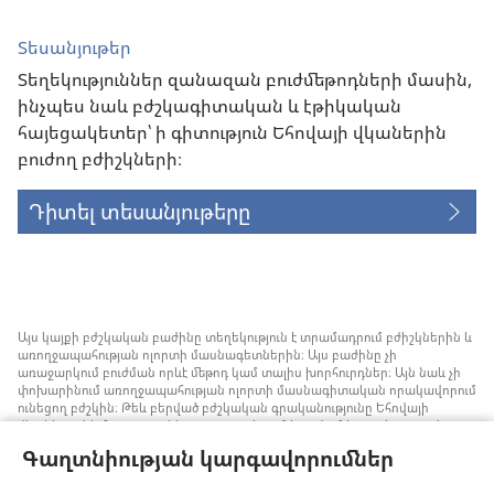
Տեսանյութեր
Տեղեկություններ զանազան բուժմեթոդների մասին,
ինչպես նաև բժշկագիտական և էթիկական
հայեցակետեր՝ ի գիտություն Եհովայի վկաներին
բուժող բժիշկների։
Դիտել տեսանյութերը
Այս կայքի բժշկական բաժինը տեղեկություն է տրամադրում բժիշկներին և
առողջապահության ոլորտի մասնագետներին։ Այս բաժինը չի
առաջարկում բուժման որևէ մեթոդ կամ տալիս խորհուրդներ։ Այն նաև չի
փոխարինում առողջապահության ոլորտի մասնագիտական որակավորում
ունեցող բժշկին։ Թեև բերված բժշկական գրականությունը Եհովայի
վկաները չեն հրատարակել, բայց դրանցում խոսվում է առանց արյան
փոխներարկման ստրատեգիաների մասին, որոնք կարելի է հաշվի առնել։
Գաղտնիության կարգավորումներ
Յուրաքանչյուր մասնագետի պատասխանատվություն է իրազեկ լինել
բժշկության ոլորտում վերջին ձեռքբերումներին, պացիենտների հետ