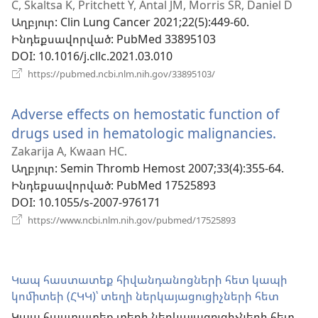
C, Skaltsa K, Pritchett Y, Antal JM, Morris SR, Daniel D
նոր
Աղբյուր
‎: Clin Lung Cancer 2021;22(5):449-60.
պատուհան)
Ինդեքսավորված
‎: PubMed 33895103
DOI
‎: 10.1016/j.cllc.2021.03.010
(բացվում
https://pubmed.ncbi.nlm.nih.gov/33895103/
է
նոր
Adverse effects on hemostatic function of
պատուհան)
drugs used in hematologic malignancies.
(բացվ
է
Zakarija A, Kwaan HC.
Աղբյուր
‎: Semin Thromb Hemost 2007;33(4):355-64.
նոր
Ինդեքսավորված
‎: PubMed 17525893
պատո
DOI
‎: 10.1055/s-2007-976171
(բացվում
https://www.ncbi.nlm.nih.gov/pubmed/17525893
է
նոր
պատուհան)
Կապ հաստատեք հիվանդանոցների հետ կապի
կոմիտեի (ՀԿԿ)՝ տեղի ներկայացուցիչների հետ
Կապ հաստատեք տեղի ներկայացուցիչների հետ,