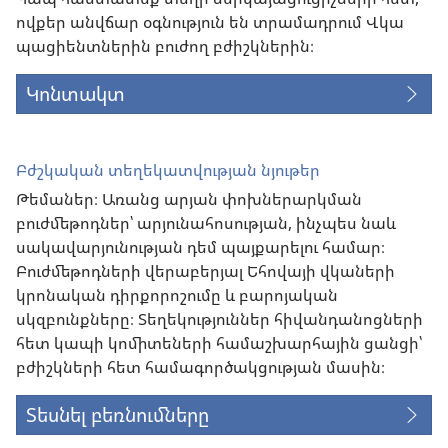
ովքեր անվճար օգնություն են տրամադրում Վկա
պացիենտներին բուժող բժիշկներին։
Կոնտակտ
Բժշկական տեղեկատվության նյութեր
Թեմաներ։ Առանց արյան փոխներարկման
բուժմեթոդներ՝ արյունահոսության, ինչպես նաև
սակավարյունության դեմ պայքարելու համար։
Բուժմեթոդների վերաբերյալ Եհովայի վկաների
կրոնական դիրքորոշումը և բարոյական
սկզբունքները։ Տեղեկություններ հիվանդանոցների
հետ կապի կոմիտեների համաշխարհային ցանցի՝
բժիշկների հետ համագործակցության մասին։
Տեսնել բեռնումները