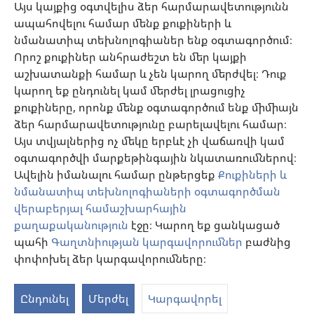
քննարկել բուժման մեթոդները և օգնել նրանց որոշում կայացնելու՝ հաշվի
Այս կայքից օգտվելիս ձեր հարմարավետությունն
առնելով հիվանդի առողջական վիճակը, ցանկությունը, արժեքներն ու
ապահովելու համար մենք քուքիների և
հավատալիքները։ Թվարկված ոչ բոլոր ստրատեգիաներն են ընդունելի և
հասանելի բոլոր պացիենտների համար։
նմանատիպ տեխնոլոգիաներ ենք օգտագործում։
Պացիենտներ: Ձեր առողջական վիճակի կամ բուժման վերաբերյալ
Որոշ քուքիներ անհրաժեշտ են մեր կայքի
խորհուրդներ հարցրեք ձեզ բուժող բժշկից կամ համապատասխան
աշխատանքի համար և չեն կարող մերժվել։ Դուք
որակավորում ունեցող այլ մասնագետից։ Դիմեք բժշկի, եթե կասկածում
եք, որ որևէ հիվանդություն ունեք։
կարող եք ընդունել կամ մերժել լրացուցիչ
քուքիները, որոնք մենք օգտագործում ենք միմիայն
Օգտվելու կարգը սահմանված է կայքից օգտվելու պայմաններով։
ձեր հարմարավետությունը բարելավելու համար։
Այս տվյալներից ոչ մեկը երբևէ չի վաճառվի կամ
օգտագործվի մարքեթինգային նկատառումներով։
Ավելին իմանալու համար ընթերցեք
Քուքիների և
Արտաքին տեսքի կարգավորումներ
նմանատիպ տեխնոլոգիաների օգտագործման
վերաբերյալ համաշխարհային
քաղաքականություն
էջը։ Կարող եք ցանկացած
պահի
Գաղտնիության կարգավորումներ
բաժնից
Copyright
© 2026 Watch Tower Bible and Tract Society of Pennsylvania.
ՕԳՏԱԳՈՐԾՄԱՆ ՊԱՅՄԱՆՆԵՐ
|
ԳԱՂՏՆԻՈՒԹՅԱՆ
փոփոխել ձեր կարգավորումները։
ՔԱՂԱՔԱԿԱՆՈՒԹՅՈՒՆ
|
ԳԱՂՏՆԻՈՒԹՅԱՆ ԿԱՐԳԱՎՈՐՈՒՄՆԵՐ
Ընդունել
Մերժել
Կարգավորել