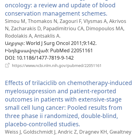
oncology: a review and update of blood
conservation management schemes.
(բացվում
է
Simou M, Thomakos N, Zagouri F, Vlysmas A, Akrivos
N, Zacharakis D, Papadimitriou CA, Dimopoulos MA,
նոր
Rodolakis A, Antsaklis A.
պատուհ
Աղբյուր
‎: World J Surg Oncol 2011;9:142.
Ինդեքսավորված
‎: PubMed 22051161
DOI
‎: 10.1186/1477-7819-9-142
(բացվում
https://www.ncbi.nlm.nih.gov/pubmed/22051161
է
նոր
Effects of trilaciclib on chemotherapy-induced
պատուհան)
myelosuppression and patient-reported
outcomes in patients with extensive-stage
small cell lung cancer: Pooled results from
three phase ii randomized, double-blind,
placebo-controlled studies.
(բացվում
է
Weiss J, Goldschmidt J, Andric Z, Dragnev KH, Gwaltney