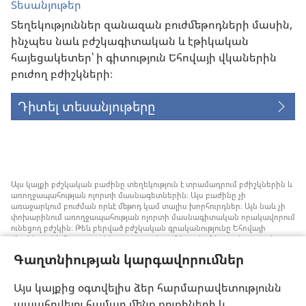
Տեսանյութեր
Տեղեկություններ զանազան բուժմեթոդների մասին,
ինչպես նաև բժշկագիտական և էթիկական
հայեցակետեր՝ ի գիտություն Եհովայի վկաներին
բուժող բժիշկների։
Դիտել տեսանյութերը
Այս կայքի բժշկական բաժինը տեղեկություն է տրամադրում բժիշկներին և
առողջապահության ոլորտի մասնագետներին։ Այս բաժինը չի
առաջարկում բուժման որևէ մեթոդ կամ տալիս խորհուրդներ։ Այն նաև չի
փոխարինում առողջապահության ոլորտի մասնագիտական որակավորում
ունեցող բժշկին։ Թեև բերված բժշկական գրականությունը Եհովայի
վկաները չեն հրատարակել, բայց դրանցում խոսվում է առանց արյան
փոխներարկման ստրատեգիաների մասին, որոնք կարելի է հաշվի առնել։
Գաղտնիության կարգավորումներ
Յուրաքանչյուր մասնագետի պատասխանատվություն է իրազեկ լինել
բժշկության ոլորտում վերջին ձեռքբերումներին, պացիենտների հետ
քննարկել բուժման մեթոդները և օգնել նրանց որոշում կայացնելու՝ հաշվի
Այս կայքից օգտվելիս ձեր հարմարավետությունն
առնելով հիվանդի առողջական վիճակը, ցանկությունը, արժեքներն ու
ապահովելու համար մենք քուքիների և
հավատալիքները։ Թվարկված ոչ բոլոր ստրատեգիաներն են ընդունելի և