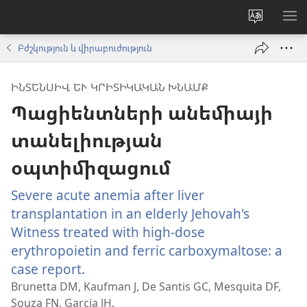
Փոխել
ՑՈ
կայքի
ՏԱ
Բժշկություն և վիրաբուժություն
լեզուն
ՄԵ
ԻՆՏԵՆՍԻՎ ԵՒ ԿՐԻՏԻԿԱԿԱՆ ԽՆԱՄՔ
Պացիենտների անեմիայի
տանելիության
օպտիմիզացում
Severe acute anemia after liver
transplantation in an elderly Jehovah's
Witness treated with high-dose
erythropoietin and ferric carboxymaltose: a
case report.
(բացվում
է
Brunetta DM, Kaufman J, De Santis GC, Mesquita DF,
Souza FN, Garcia JH.
նոր