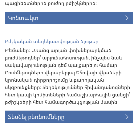
պացիենտներին բուժող բժիշկներին։
Կոնտակտ
Բժշկական տեղեկատվության նյութեր
Թեմաներ։ Առանց արյան փոխներարկման
բուժմեթոդներ՝ արյունահոսության, ինչպես նաև
սակավարյունության դեմ պայքարելու համար։
Բուժմեթոդների վերաբերյալ Եհովայի վկաների
կրոնական դիրքորոշումը և բարոյական
սկզբունքները։ Տեղեկություններ հիվանդանոցների
հետ կապի կոմիտեների համաշխարհային ցանցի՝
բժիշկների հետ համագործակցության մասին։
Տեսնել բեռնումները