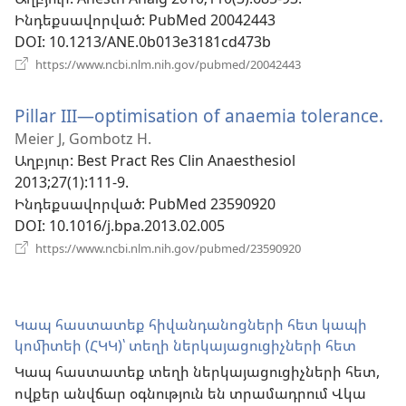
պատուհ
Ինդեքսավորված
‎: PubMed 20042443
DOI
‎: 10.1213/ANE.0b013e3181cd473b
(բացվում
https://www.ncbi.nlm.nih.gov/pubmed/20042443
է
նոր
Pillar III—optimisation of anaemia tolerance.
(բ
պատուհան)
է
Meier J, Gombotz H.
Աղբյուր
‎: Best Pract Res Clin Anaesthesiol
նո
2013;27(1):111-9.
պ
Ինդեքսավորված
‎: PubMed 23590920
DOI
‎: 10.1016/j.bpa.2013.02.005
(բացվում
https://www.ncbi.nlm.nih.gov/pubmed/23590920
է
նոր
պատուհան)
Կապ հաստատեք հիվանդանոցների հետ կապի
կոմիտեի (ՀԿԿ)՝ տեղի ներկայացուցիչների հետ
Կապ հաստատեք տեղի ներկայացուցիչների հետ,
ովքեր անվճար օգնություն են տրամադրում Վկա