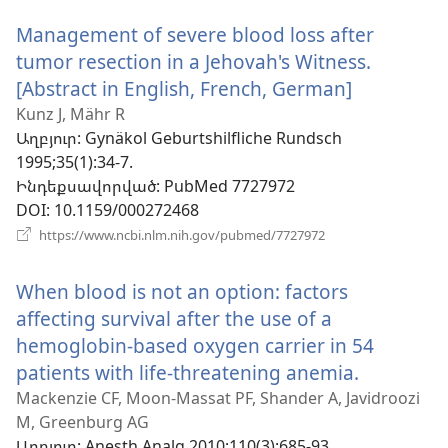
նոր
Management of severe blood loss after
պատուհան)
tumor resection in a Jehovah's Witness.
[Abstract in English, French, German]
(բացվում
է
Kunz J, Mähr R
Աղբյուր
‎: Gynäkol Geburtshilfliche Rundsch
նոր
1995;35(1):34-7.
պատուհ
Ինդեքսավորված
‎: PubMed 7727972
DOI
‎: 10.1159/000272468
(բացվում
https://www.ncbi.nlm.nih.gov/pubmed/7727972
է
նոր
When blood is not an option: factors
պատուհան)
affecting survival after the use of a
hemoglobin-based oxygen carrier in 54
patients with life-threatening anemia.
(բացվու
է
Mackenzie CF, Moon-Massat PF, Shander A, Javidroozi
M, Greenburg AG
նոր
Աղբյուր
‎: Anesth Analg 2010;110(3):685-93.