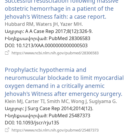
Successful resuscitation following massive
obstetric hemorrhage in a patient of the
Jehovah's Witness faith: a case report.
(բացվու
է
Hubbard RM, Waters JH, Yazer MH.
Աղբյուր
‎: A A Case Rep 2017;8(12):326-9.
նոր
Ինդեքսավորված
‎: PubMed 28306583
պատուհ
DOI
‎: 10.1213/XAA.0000000000000503
(բացվում
https://www.ncbi.nlm.nih.gov/pubmed/28306583
է
նոր
Prophylactic hypothermia and
պատուհան)
neuromuscular blockade to limit myocardial
oxygen demand in a critically anemic
Jehovah's Witness after emergency surgery.
(բա
է
Klein MJ, Carter TI, Smith MC, Wong J, Sugiyama G.
Աղբյուր
‎: J Surg Case Rep 2014;2014(12).
նոր
Ինդեքսավորված
‎: PubMed 25487373
պա
DOI
‎: 10.1093/jscr/rju135
(բացվում
https://www.ncbi.nlm.nih.gov/pubmed/25487373