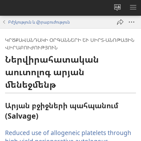
Փոխել
ՑՈ
կայքի
ՏԱ
Բժշկություն և վիրաբուժություն
լեզուն
ՄԵ
ԿՐԾՔԱՎԱՆԴԱԿԻ ՕՐԳԱՆՆԵՐԻ ԵՒ ՍԻՐՏ-ԱՆՈԹԱՅԻՆ Վ
ԻՐԱԲՈՒԺՈՒԹՅՈՒՆ
Ներվիրահատական
աուտոլոգ արյան
մենեջմենթ
Արյան բջիջների պահպանում
(Salvage)
Reduced use of allogeneic platelets through