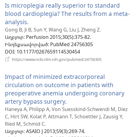
Is microplegia really superior to standard
պատուհան)
blood cardioplegia? The results from a meta-
analysis.
(բացվում
է
Gong B, Ji B, Sun Y, Wang G, Liu J, Zheng Z.
Աղբյուր
‎: Perfusion 2015;30(5):375-82.
նոր
Ինդեքսավորված
‎: PubMed 24756305
պատուհան)
DOI
‎: 10.1177/0267659114530454
(բացվում
https://www.ncbi.nlm.nih.gov/pubmed/24756305
է
նոր
Impact of minimized extracorporeal
պատուհան)
circulation on outcome in patients with
preoperative anemia undergoing coronary
artery bypass surgery.
(բացվում
է
Haneya A, Philipp A, Von Suesskind-Schwendi M, Diez
C, Hirt SW, Kolat P, Attmann T, Schoettler J, Zausig Y,
նոր
Ried M, Schmid C.
պատուհան)
Աղբյուր
‎: ASAIO J 2013;59(3):269-74.