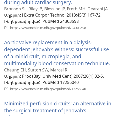
during adult cardiac surgery.
(բացվում
է
Bronson SL, Riley JB, Blessing JP, Ereth MH, Dearani JA.
Աղբյուր
‎: J Extra Corpor Technol 2013;45(3):167-72.
նոր
Ինդեքսավորված
‎: PubMed 24303598
պատուհան)
(բացվում
https://www.ncbi.nlm.nih.gov/pubmed/24303598
է
նոր
Aortic valve replacement in a dialysis-
պատուհան)
dependent Jehovah's Witness: successful use
of a minicircuit, microplegia, and
multimodality blood conservation technique.
(
է
Cheung EH, Sutton SW, Marcel R.
Աղբյուր
‎: Proc (Bayl Univ Med Cent) 2007;20(1):32-5.
ն
Ինդեքսավորված
‎: PubMed 17256040
պ
(բացվում
https://www.ncbi.nlm.nih.gov/pubmed/17256040
է
նոր
Minimized perfusion circuits: an alternative in
պատուհան)
the surgical treatment of Jehovah's