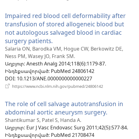
է
նոր
Impaired red blood cell deformability after
պատուհան)
transfusion of stored allogeneic blood but
not autologous salvaged blood in cardiac
surgery patients.
(բացվում
է
Salaria ON, Barodka VM, Hogue CW, Berkowitz DE,
Ness PM, Wasey JO, Frank SM.
նոր
Աղբյուր
‎: Anesth Analg 2014;118(6):1179-87.
պատուհան)
Ինդեքսավորված
‎: PubMed 24806142
DOI
‎: 10.1213/ANE.0000000000000227
(բացվում
https://www.ncbi.nlm.nih.gov/pubmed/24806142
է
նոր
The role of cell salvage autotransfusion in
պատուհան)
abdominal aortic aneurysm surgery.
(բացվում
է
Shantikumar S, Patel S, Handa A.
Աղբյուր
‎: Eur J Vasc Endovasc Surg 2011;42(5):577-84.
նոր
Ինդեքսավորված
‎: PubMed 21708474
պատուհա