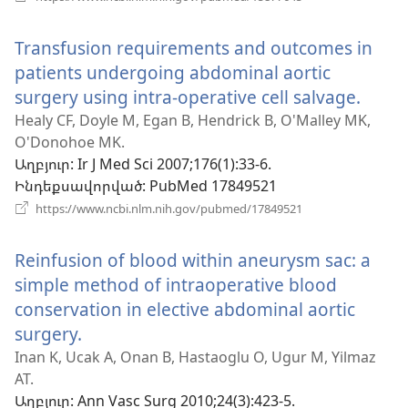
է
նոր
Transfusion requirements and outcomes in
պատուհան)
patients undergoing abdominal aortic
surgery using intra-operative cell salvage.
(բաց
է
Healy CF, Doyle M, Egan B, Hendrick B, O'Malley MK,
O'Donohoe MK.
նոր
Աղբյուր
‎: Ir J Med Sci 2007;176(1):33-6.
պատ
Ինդեքսավորված
‎: PubMed 17849521
(բացվում
https://www.ncbi.nlm.nih.gov/pubmed/17849521
է
նոր
Reinfusion of blood within aneurysm sac: a
պատուհան)
simple method of intraoperative blood
conservation in elective abdominal aortic
surgery.
(բացվում
է
Inan K, Ucak A, Onan B, Hastaoglu O, Ugur M, Yilmaz
AT.
նոր
Աղբյուր
‎: Ann Vasc Surg 2010;24(3):423-5.
պատուհան)