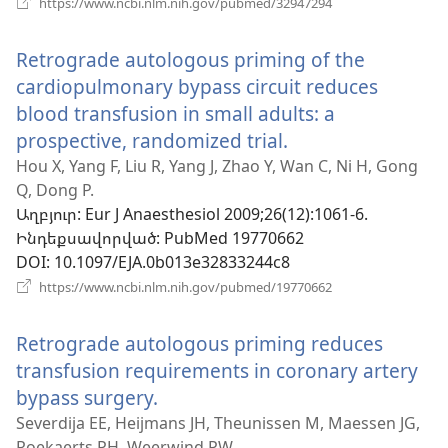
https://www.ncbi.nlm.nih.gov/pubmed/32947294
է
նոր
Retrograde autologous priming of the
պատուհան)
cardiopulmonary bypass circuit reduces
blood transfusion in small adults: a
prospective, randomized trial.
(բացվում
է
Hou X, Yang F, Liu R, Yang J, Zhao Y, Wan C, Ni H, Gong
Q, Dong P.
նոր
Աղբյուր
‎: Eur J Anaesthesiol 2009;26(12):1061-6.
պատուհան)
Ինդեքսավորված
‎: PubMed 19770662
DOI
‎: 10.1097/EJA.0b013e32833244c8
(բացվում
https://www.ncbi.nlm.nih.gov/pubmed/19770662
է
նոր
Retrograde autologous priming reduces
պատուհան)
transfusion requirements in coronary artery
bypass surgery.
(բացվում
է
Severdija EE, Heijmans JH, Theunissen M, Maessen JG,
Roekaerts PH, Weerwind PW.