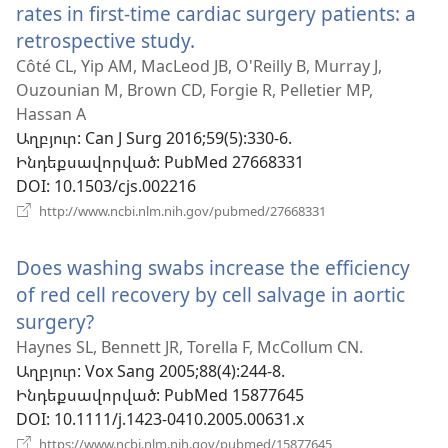
rates in first-time cardiac surgery patients: a
retrospective study.
(բացվում
է
Côté CL, Yip AM, MacLeod JB, O'Reilly B, Murray J,
Ouzounian M, Brown CD, Forgie R, Pelletier MP,
նոր
Hassan A
պատուհան)
Աղբյուր
‎: Can J Surg 2016;59(5):330-6.
Ինդեքսավորված
‎: PubMed 27668331
DOI
‎: 10.1503/cjs.002216
(բացվում
http://www.ncbi.nlm.nih.gov/pubmed/27668331
է
նոր
Does washing swabs increase the efficiency
պատուհան)
of red cell recovery by cell salvage in aortic
surgery?
(բացվում
է
Haynes SL, Bennett JR, Torella F, McCollum CN.
Աղբյուր
‎: Vox Sang 2005;88(4):244-8.
նոր
Ինդեքսավորված
‎: PubMed 15877645
պատուհան)
DOI
‎: 10.1111/j.1423-0410.2005.00631.x
(բացվում
https://www.ncbi.nlm.nih.gov/pubmed/15877645