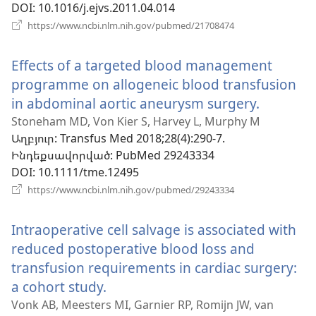
DOI
‎: 10.1016/j.ejvs.2011.04.014
(բացվում
https://www.ncbi.nlm.nih.gov/pubmed/21708474
է
նոր
Effects of a targeted blood management
պատուհան)
programme on allogeneic blood transfusion
in abdominal aortic aneurysm surgery.
(բացվո
է
Stoneham MD, Von Kier S, Harvey L, Murphy M
Աղբյուր
‎: Transfus Med 2018;28(4):290-7.
նոր
Ինդեքսավորված
‎: PubMed 29243334
պատու
DOI
‎: 10.1111/tme.12495
(բացվում
https://www.ncbi.nlm.nih.gov/pubmed/29243334
է
նոր
Intraoperative cell salvage is associated with
պատուհան)
reduced postoperative blood loss and
transfusion requirements in cardiac surgery:
a cohort study.
(բացվում
է
Vonk AB, Meesters MI, Garnier RP, Romijn JW, van