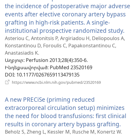
the incidence of postoperative major adverse
events after elective coronary artery bypass
grafting in high-risk patients. A single-
institutional prospective randomized study.
(բա
է
Asteriou C, Antonitsis P, Argiriadou H, Deliopoulos A,
Konstantinou D, Foroulis C, Papakonstantinou C,
նոր
Anastasiadis K.
պա
Աղբյուր
‎: Perfusion 2013;28(4):350-6.
Ինդեքսավորված
‎: PubMed 23520169
DOI
‎: 10.1177/0267659113479135
(բացվում
https://www.ncbi.nlm.nih.gov/pubmed/23520169
է
նոր
A new PRECiSe (priming reduced
պատուհան)
extracorporeal circulation setup) minimizes
the need for blood transfusions: first clinical
results in coronary artery bypass grafting.
(բաց
է
Beholz S, Zheng L, Kessler M, Rusche M, Konertz W.