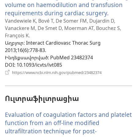
volume on haemodilution and transfusion
requirements during cardiac surgery.
(բացվում
է
Vandewiele K, Bové T, De Somer FM, Dujardin D,
Vanackere M, De Smet D, Moerman AT, Bouchez S,
նոր
François K.
պատուհ
Աղբյուր
‎: Interact Cardiovasc Thorac Surg
2013;16(6):778-83.
Ինդեքսավորված
‎: PubMed 23482374
DOI
‎: 10.1093/icvts/ivt085
(բացվում
https://www.ncbi.nlm.nih.gov/pubmed/23482374
է
նոր
պատուհան)
Ուլտրաֆիլտրացիա
Evaluation of coagulation factors and platelet
function from an off-line modified
ultrafiltration technique for post-