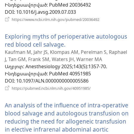
Ինդեքսավորված
‎: PubMed 20036492
DOI
‎: 10.1016/j.avsg.2009.07.033
(բացվում
https://www.ncbi.nlm.nih.gov/pubmed/20036492
է
նոր
Exploring myths of perioperative autologous
պատուհան)
red blood cell salvage.
(բացվում
է
Kaufman M, Jahr JS, Klompas AM, Perelman S, Raphael
J, Tan GM, Frank SM, Waters JH, Warner MA
նոր
Աղբյուր
‎: Anesthesiology 2025;143(5):1357-70.
պատուհան)
Ինդեքսավորված
‎: PubMed 40951985
DOI
‎: 10.1097/ALN.0000000000005586
(բացվում
https://pubmed.ncbi.nlm.nih.gov/40951985/
է
նոր
An analysis of the influence of intra-operative
պատուհան)
blood salvage and autologous transfusion on
reducing the need for allogeneic transfusion
in elective infrarenal abdominal aortic