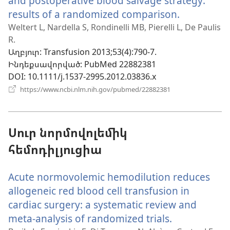
and postoperative blood salvage strategy:
results of a randomized comparison.
(բացվում
է
Weltert L, Nardella S, Rondinelli MB, Pierelli L, De Paulis
R.
նոր
Աղբյուր
‎: Transfusion 2013;53(4):790-7.
պատուհա
Ինդեքսավորված
‎: PubMed 22882381
DOI
‎: 10.1111/j.1537-2995.2012.03836.x
(բացվում
https://www.ncbi.nlm.nih.gov/pubmed/22882381
է
նոր
պատուհան)
Սուր նորմովոլեմիկ
հեմոդիլյուցիա
Acute normovolemic hemodilution reduces
allogeneic red blood cell transfusion in
cardiac surgery: a systematic review and
meta-analysis of randomized trials.
(բացվում