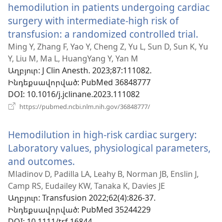
hemodilution in patients undergoing cardiac
surgery with intermediate-high risk of
transfusion: a randomized controlled trial.
(բաց
է
Ming Y, Zhang F, Yao Y, Cheng Z, Yu L, Sun D, Sun K, Yu
Y, Liu M, Ma L, HuangYang Y, Yan M
նոր
Աղբյուր
‎: J Clin Anesth. 2023;87:111082.
պատ
Ինդեքսավորված
‎: PubMed 36848777
DOI
‎: 10.1016/j.jclinane.2023.111082
(բացվում
https://pubmed.ncbi.nlm.nih.gov/36848777/
է
նոր
Hemodilution in high-risk cardiac surgery:
պատուհան)
Laboratory values, physiological parameters,
and outcomes.
(բացվում
է
Mladinov D, Padilla LA, Leahy B, Norman JB, Enslin J,
Camp RS, Eudailey KW, Tanaka K, Davies JE
նոր
Աղբյուր
‎: Transfusion 2022;62(4):826-37.
պատուհան)
Ինդեքսավորված
‎: PubMed 35244229
DOI
‎: 10.1111/trf.16844