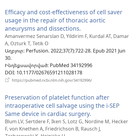
նոր
Efficacy and cost-effectiveness of cell saver
պատուհան)
usage in the repair of thoracic aortic
aneurysms and dissections.
(բացվում
է
Amanvermez Senarslan D, Yildirim F, Kurdal AT, Damar
A, Ozturk T, Tetik O
նոր
Աղբյուր
‎: Perfusion. 2022;37(7):722-28. Epub 2021 Jun
պատուհան)
30.
Ինդեքսավորված
‎: PubMed 34192996
DOI
‎: 10.1177/02676591211028178
(բացվում
https://pubmed.ncbi.nlm.nih.gov/34192996/
է
նոր
Preservation of platelet function after
պատուհան)
intraoperative cell salvage using the i-SEP
Same device in cardiac surgery.
(բացվում
է
Blum LV, Sertdere F, Iken S, Lotz G, Nordine M, Hecker
F, von Knethen A, Friedrichson B, Rausch J,
նոր