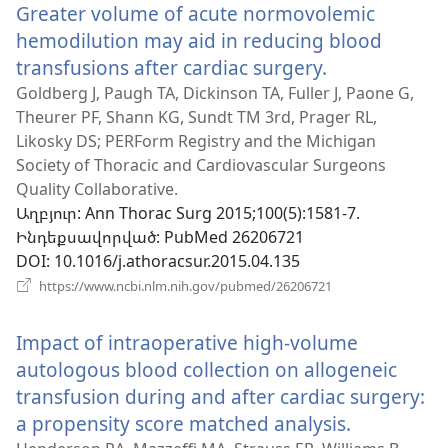
Greater volume of acute normovolemic
պատուհան)
hemodilution may aid in reducing blood
transfusions after cardiac surgery.
(բացվում
է
Goldberg J, Paugh TA, Dickinson TA, Fuller J, Paone G,
Theurer PF, Shann KG, Sundt TM 3rd, Prager RL,
նոր
Likosky DS; PERForm Registry and the Michigan
պատուհան
Society of Thoracic and Cardiovascular Surgeons
Quality Collaborative.
Աղբյուր
‎: Ann Thorac Surg 2015;100(5):1581-7.
Ինդեքսավորված
‎: PubMed 26206721
DOI
‎: 10.1016/j.athoracsur.2015.04.135
(բացվում
https://www.ncbi.nlm.nih.gov/pubmed/26206721
է
նոր
Impact of intraoperative high-volume
պատուհան)
autologous blood collection on allogeneic
transfusion during and after cardiac surgery:
a propensity score matched analysis.
(բացվում