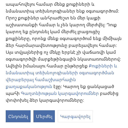
նոր
ապահովելու համար մենք քուքիների և
Ինդեքսավորված
‎: PubMed 19931094
պատու
նմանատիպ տեխնոլոգիաներ ենք օգտագործում։
DOI
‎: 10.1016/j.jtcvs.2009.09.024
Որոշ քուքիներ անհրաժեշտ են մեր կայքի
(բացվում
https://www.ncbi.nlm.nih.gov/pubmed/19931094
աշխատանքի համար և չեն կարող մերժվել։ Դուք
է
նոր
կարող եք ընդունել կամ մերժել լրացուցիչ
Miniaturized versus conventional
պատուհան)
քուքիները, որոնք մենք օգտագործում ենք միմիայն
cardiopulmonary bypass in high-risk patients
ձեր հարմարավետությունը բարելավելու համար։
undergoing coronary artery bypass surgery.
(բ
Այս տվյալներից ոչ մեկը երբևէ չի վաճառվի կամ
է
Koivisto SP, Wistbacka JO, Rimpiläinen R, Nissinen J,
օգտագործվի մարքեթինգային նկատառումներով։
Loponen P, Teittinen K, Biancari F.
Ավելին իմանալու համար ընթերցեք
Քուքիների և
նո
Աղբյուր
‎: Perfusion 2010;25(2):65-70.
նմանատիպ տեխնոլոգիաների օգտագործման
պա
Ինդեքսավորված
‎: PubMed 20179173
վերաբերյալ համաշխարհային
DOI
‎: 10.1177/0267659110364443
քաղաքականություն
էջը։ Կարող եք ցանկացած
(բացվում
պահի
Գաղտնիության կարգավորումներ
բաժնից
https://www.ncbi.nlm.nih.gov/pubmed/20179173
է
փոփոխել ձեր կարգավորումները։
նոր
Transfusion-free anesthetic management for
պատուհան)
Ընդունել
Մերժել
Կարգավորել
open heart surgery in a neonate—a case
report.
(բացվում