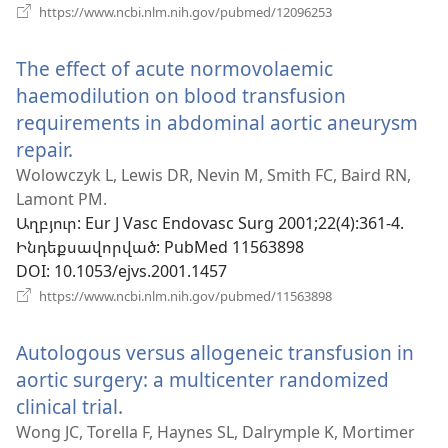
(բացվում
https://www.ncbi.nlm.nih.gov/pubmed/12096253
է
նոր
The effect of acute normovolaemic
պատուհան)
haemodilution on blood transfusion
requirements in abdominal aortic aneurysm
repair.
(բացվում
է
Wolowczyk L, Lewis DR, Nevin M, Smith FC, Baird RN,
Lamont PM.
նոր
Աղբյուր
‎: Eur J Vasc Endovasc Surg 2001;22(4):361-4.
պատուհան)
Ինդեքսավորված
‎: PubMed 11563898
DOI
‎: 10.1053/ejvs.2001.1457
(բացվում
https://www.ncbi.nlm.nih.gov/pubmed/11563898
է
նոր
Autologous versus allogeneic transfusion in
պատուհան)
aortic surgery: a multicenter randomized
clinical trial.
(բացվում
է
Wong JC, Torella F, Haynes SL, Dalrymple K, Mortimer