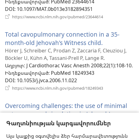
Ինդեքսավորված
‎: PubMed 23644614
DOI
‎: 10.1097/MAT.0b013e3182894351
(բացվում
https://www.ncbi.nlm.nih.gov/pubmed/23644614
է
նոր
Total cavopulmonary connection in a 35-
պատուհան)
month-old Jehovah's Witness child.
(բացվում
է
Hörer J, Schreiber C, Prodan Z, Zaccaria F, Cleuziou J,
Böckler U, Kühn A, Tassani-Prell P, Lange R.
նոր
Աղբյուր
‎: J Cardiothorac Vasc Anesth 2008;22(1):108-10.
պատուհան
Ինդեքսավորված
‎: PubMed 18249343
DOI
‎: 10.1053/j.jvca.2006.11.022
(բացվում
https://www.ncbi.nlm.nih.gov/pubmed/18249343
է
նոր
Overcoming challenges: the use of minimal
պատուհան)
extracorporeal circulation in Jehovah's
Witnesses undergoing cardiac surgery.
(բացվո
Գաղտնիության կարգավորումներ
է
John A, Bennett M, Lloyd C, Allen S.
Այս կայքից օգտվելիս ձեր հարմարավետությունն
Աղբյուր
‎: J Thorac Cardiovasc Surg 2010;139(6):e122-3.