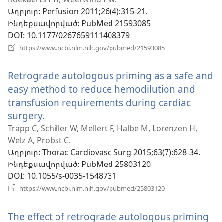
նոր
Աղբյուր
‎: Perfusion 2011;26(4):315-21.
պատուհան)
Ինդեքսավորված
‎: PubMed 21593085
DOI
‎: 10.1177/0267659111408379
(բացվում
https://www.ncbi.nlm.nih.gov/pubmed/21593085
է
նոր
Retrograde autologous priming as a safe and
պատուհան)
easy method to reduce hemodilution and
transfusion requirements during cardiac
surgery.
(բացվում
է
Trapp C, Schiller W, Mellert F, Halbe M, Lorenzen H,
Welz A, Probst C.
նոր
Աղբյուր
‎: Thorac Cardiovasc Surg 2015;63(7):628-34.
պատուհան)
Ինդեքսավորված
‎: PubMed 25803120
DOI
‎: 10.1055/s-0035-1548731
(բացվում
https://www.ncbi.nlm.nih.gov/pubmed/25803120
է
նոր
The effect of retrograde autologous priming
պատուհան)