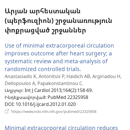
պատուհան)
Արյան արհեստական
(պերֆուզիոն) շրջանառություն
փոքրացված շրջաններ
Use of minimal extracorporeal circulation
improves outcome after heart surgery; a
systematic review and meta-analysis of
randomized controlled trials.
(բացվում
է
Anastasiadis K, Antonitsis P, Haidich AB, Argiriadou H,
Deliopoulos A, Papakonstantinou C.
նոր
Աղբյուր
‎: Int J Cardiol 2013;164(2):158-69.
պատուհան)
Ինդեքսավորված
‎: PubMed 22325958
DOI
‎: 10.1016/j.ijcard.2012.01.020
(բացվում
https://www.ncbi.nlm.nih.gov/pubmed/22325958
է
նոր
Minimal extracorporeal circulation reduces
պատուհան)