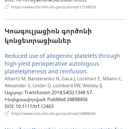
(բացվում
https://www.ncbi.nlm.nih.gov/pubmed/17258029
է
նոր
պատուհան)
Կոագուլյացիոն գործոնի
կոնցետրացիաներ
Reduced use of allogeneic platelets through
high-yield perioperative autologous
plateletpheresis and reinfusion.
(բացվում
է
Alberts M, Bandarenko N, Gaca J, Lockhart E, Milano C,
Alexander S, Linder D, Lombard FW, Welsby IJ.
նոր
Աղբյուր
‎: Transfusion 2014;54(5):1348-57.
պատուհան)
Ինդեքսավորված
‎: PubMed 24898456
DOI
‎: 10.1111/trf.12463
(բացվում
https://www.ncbi.nlm.nih.gov/pubmed/24898456
է
նոր
պատուհան)