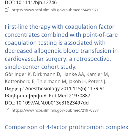
DOI
‎: 10.1111/bjh.12746
(բացվում
https://www.ncbi.nlm.nih.gov/pubmed/24450971
է
նոր
First-line therapy with coagulation factor
պատուհան)
concentrates combined with point-of-care
coagulation testing is associated with
decreased allogeneic blood transfusion in
cardiovascular surgery: a retrospective,
single-center cohort study.
(բացվում
է
Görlinger K, Dirkmann D, Hanke AA, Kamler M,
Kottenberg E, Thielmann M, Jakob H, Peters J.
նոր
Աղբյուր
‎: Anesthesiology 2011;115(6):1179-91.
պատուհան)
Ինդեքսավորված
‎: PubMed 21970887
DOI
‎: 10.1097/ALN.0b013e31823497dd
(բացվում
https://www.ncbi.nlm.nih.gov/pubmed/21970887
է
նոր
Comparison of 4-factor prothrombin complex
պատուհան)