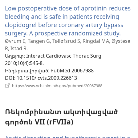
նոր
Low postoperative dose of aprotinin reduces
պատուհան)
bleeding and is safe in patients receiving
clopidogrel before coronary artery bypass
surgery. A prospective randomized study.
(բաց
է
Øvrum E, Tangen G, Tølløfsrud S, Ringdal MA, Øystese
R, Istad R.
նոր
Աղբյուր
‎: Interact Cardiovasc Thorac Surg
պատո
2010;10(4):545-8.
Ինդեքսավորված
‎: PubMed 20067988
DOI
‎: 10.1510/icvts.2009.226613
(բացվում
https://www.ncbi.nlm.nih.gov/pubmed/20067988
է
նոր
պատուհան)
Ռեկոմբինանտ ակտիվացված
գործոն VII (rFVIIa)