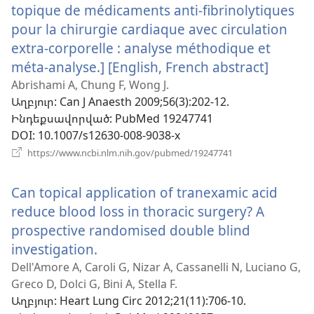
topique de médicaments anti-fibrinolytiques
pour la chirurgie cardiaque avec circulation
extra-corporelle : analyse méthodique et
méta-analyse.] [English, French abstract]
(բացվ
է
Abrishami A, Chung F, Wong J.
Աղբյուր
‎: Can J Anaesth 2009;56(3):202-12.
նոր
Ինդեքսավորված
‎: PubMed 19247741
պատո
DOI
‎: 10.1007/s12630-008-9038-x
(բացվում
https://www.ncbi.nlm.nih.gov/pubmed/19247741
է
նոր
Can topical application of tranexamic acid
պատուհան)
reduce blood loss in thoracic surgery? A
prospective randomised double blind
investigation.
(բացվում
է
Dell'Amore A, Caroli G, Nizar A, Cassanelli N, Luciano G,
Greco D, Dolci G, Bini A, Stella F.
նոր
Աղբյուր
‎: Heart Lung Circ 2012;21(11):706-10.
պատուհան)