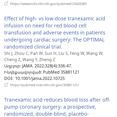
(բացվում
https://www.ncbi.nlm.nih.gov/pubmed/23426385
է
նոր
Effect of high- vs low-dose tranexamic acid
պատուհան)
infusion on need for red blood cell
transfusion and adverse events in patients
undergoing cardiac surgery: The OPTIMAL
randomized clinical trial.
(բացվում
է
Shi J, Zhou C, Pan W, Sun H, Liu S, Feng W, Wang W,
Cheng Z, Wang Y, Zheng Z
նոր
Աղբյուր
‎: JAMA. 2022;328(4):336-47.
պատուհան)
Ինդեքսավորված
‎: PubMed 35881121
DOI
‎: 10.1001/jama.2022.10725
(բացվում
https://pubmed.ncbi.nlm.nih.gov/35881121/
է
նոր
Tranexamic acid reduces blood loss after off-
պատուհան)
pump coronary surgery: a prospective,
randomized, double-blind, placebo-