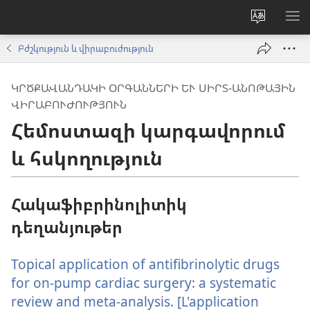
Փոխել
ՑՈ
կայքի
ՏԱ
Բժշկություն և վիրաբուժություն
լեզուն
ՄԵ
ԿՐԾՔԱՎԱՆԴԱԿԻ ՕՐԳԱՆՆԵՐԻ ԵՒ ՍԻՐՏ-ԱՆՈԹԱՅԻՆ Վ
ԻՐԱԲՈՒԺՈՒԹՅՈՒՆ
Հեմոստազի կարգավորում
և հսկողություն
Հակաֆիբրինոլիտիկ
դեղանյութեր
Topical application of antifibrinolytic drugs
for on-pump cardiac surgery: a systematic
review and meta-analysis. [L'application