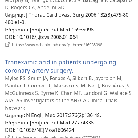
է
Murphy GJ, Mango E, Lucchetti V, Battaglia F, Catapano
D, Rogers CA, Angelini GD.
նոր
Աղբյուր
‎: J Thorac Cardiovasc Surg 2006;132(3):475-80,
պատուհան)
480.e1-8.
Ինդեքսավորված
‎: PubMed 16935098
DOI
‎: 10.1016/j.jtcvs.2006.01.064
(բացվում
https://www.ncbi.nlm.nih.gov/pubmed/16935098
է
նոր
Tranexamic acid in patients undergoing
պատուհան)
coronary-artery surgery.
(բացվում
է
Myles PS, Smith JA, Forbes A, Silbert B, Jayarajah M,
Painter T, Cooper DJ, Marasco S, McNeil J, Bussières JS,
նոր
McGuinness S, Byrne K, Chan MT, Landoni G, Wallace S,
պատուհան)
ATACAS Investigators of the ANZCA Clinical Trials
Network
Աղբյուր
‎: N Engl J Med 2017;376(2):136-48.
Ինդեքսավորված
‎: PubMed 27774838
DOI
‎: 10.1056/NEJMoa1606424
(բացվում
http://www.ncbi.nlm.nih.gov/pubmed/27774838