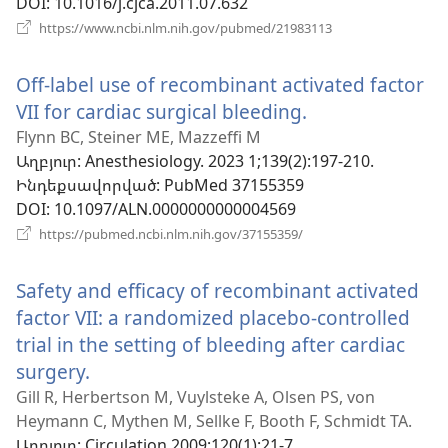
DOI
‎: 10.1016/j.cjca.2011.07.632
(բացվում
https://www.ncbi.nlm.nih.gov/pubmed/21983113
է
նոր
Off-label use of recombinant activated factor
պատուհան)
VII for cardiac surgical bleeding.
(բացվում
է
Flynn BC, Steiner ME, Mazzeffi M
Աղբյուր
‎: Anesthesiology. 2023 1;139(2):197-210.
նոր
Ինդեքսավորված
‎: PubMed 37155359
պատուհան)
DOI
‎: 10.1097/ALN.0000000000004569
(բացվում
https://pubmed.ncbi.nlm.nih.gov/37155359/
է
նոր
Safety and efficacy of recombinant activated
պատուհան)
factor VII: a randomized placebo-controlled
trial in the setting of bleeding after cardiac
surgery.
(բացվում
է
Gill R, Herbertson M, Vuylsteke A, Olsen PS, von
Heymann C, Mythen M, Sellke F, Booth F, Schmidt TA.
նոր
Աղբյուր
‎: Circulation 2009;120(1):21-7.