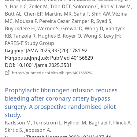
նոր
Y, Harle C, Zeller M, Tran DTT, Solomon C, Rao V, Law M,
պատուհան)
Butt AL, Chen EP, Martins MR, Saha T, Shih AW, Vézina
MC, Moussa F, Pereira Cezar Zamper R, Syed S,
Buyukdere H, Werner S, Grewal D, Wong D, Vandyck
KB, Tanzola R, Hughes B, Royer O, Wong S, Levy JH;
FARES-II Study Group
Աղբյուր
‎: JAMA 2025;333(20):1781-92.
Ինդեքսավորված
‎: PubMed 40156829
DOI
‎: 10.1001/jama.2025.3501
(բացվում
https://pubmed.ncbi.nlm.nih.gov/40156829/
է
նոր
Prophylactic fibrinogen infusion reduces
պատուհան)
bleeding after coronary artery bypass
surgery. A prospective randomised pilot
study.
(բացվում
է
Karlsson M, Ternström L, Hyllner M, Baghaei F, Flinck A,
Skrtic S, Jeppsson A.
նոր