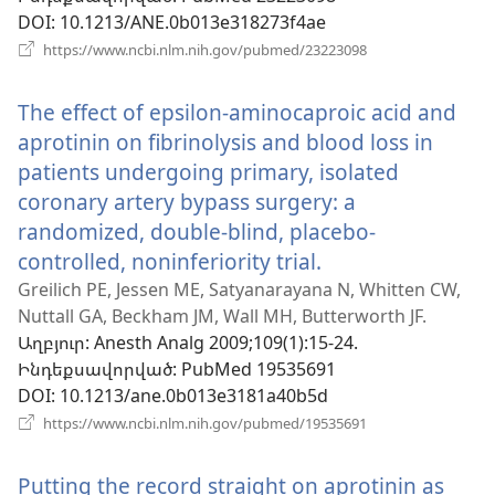
պատուհան)
DOI
‎: 10.1213/ANE.0b013e318273f4ae
(բացվում
https://www.ncbi.nlm.nih.gov/pubmed/23223098
է
նոր
The effect of epsilon-aminocaproic acid and
պատուհան)
aprotinin on fibrinolysis and blood loss in
patients undergoing primary, isolated
coronary artery bypass surgery: a
randomized, double-blind, placebo-
controlled, noninferiority trial.
(բացվում
է
Greilich PE, Jessen ME, Satyanarayana N, Whitten CW,
Nuttall GA, Beckham JM, Wall MH, Butterworth JF.
նոր
Աղբյուր
‎: Anesth Analg 2009;109(1):15-24.
պատուհան)
Ինդեքսավորված
‎: PubMed 19535691
DOI
‎: 10.1213/ane.0b013e3181a40b5d
(բացվում
https://www.ncbi.nlm.nih.gov/pubmed/19535691
է
նոր
Putting the record straight on aprotinin as
պատուհան)