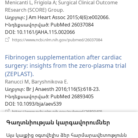
Menicanti L, Frigiola A; Surgical Clinical Outcome
նոր
REsearch (SCORE) Group.
պատուհան)
Աղբյուր
‎: J Am Heart Assoc 2015;4(6):e002066.
Ինդեքսավորված
‎: PubMed 26037084
DOI
‎: 10.1161/JAHA.115.002066
(բացվում
https://www.ncbi.nlm.nih.gov/pubmed/26037084
է
նոր
Fibrinogen supplementation after cardiac
պատուհան)
surgery: insights from the zero-plasma trial
(ZEPLAST).
(բացվում
է
Ranucci M, Baryshnikova E.
Աղբյուր
‎: Br J Anaesth 2016;116(5):618-23.
նոր
Ինդեքսավորված
‎: PubMed 26893405
պատուհան)
DOI
‎: 10.1093/bja/aev539
(բացվում
https://www.ncbi.nlm.nih.gov/pubmed/26893405
է
Գաղտնիության կարգավորումներ
նոր
Bleeding in a Jehovah's Witness patient
պատուհան)
Այս կայքից օգտվելիս ձեր հարմարավետությունն
undergoing a redo aortic valve replacement