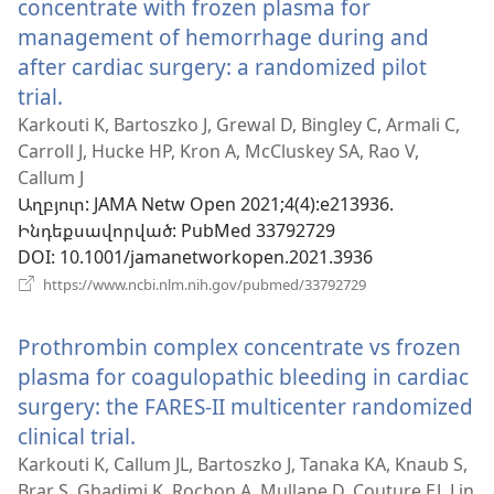
concentrate with frozen plasma for
management of hemorrhage during and
after cardiac surgery: a randomized pilot
trial.
(բացվում
է
Karkouti K, Bartoszko J, Grewal D, Bingley C, Armali C,
Carroll J, Hucke HP, Kron A, McCluskey SA, Rao V,
նոր
Callum J
պատուհան)
Աղբյուր
‎: JAMA Netw Open 2021;4(4):e213936.
Ինդեքսավորված
‎: PubMed 33792729
DOI
‎: 10.1001/jamanetworkopen.2021.3936
(բացվում
https://www.ncbi.nlm.nih.gov/pubmed/33792729
է
նոր
Prothrombin complex concentrate vs frozen
պատուհան)
plasma for coagulopathic bleeding in cardiac
surgery: the FARES-II multicenter randomized
clinical trial.
(բացվում
է
Karkouti K, Callum JL, Bartoszko J, Tanaka KA, Knaub S,
Brar S, Ghadimi K, Rochon A, Mullane D, Couture EJ, Lin