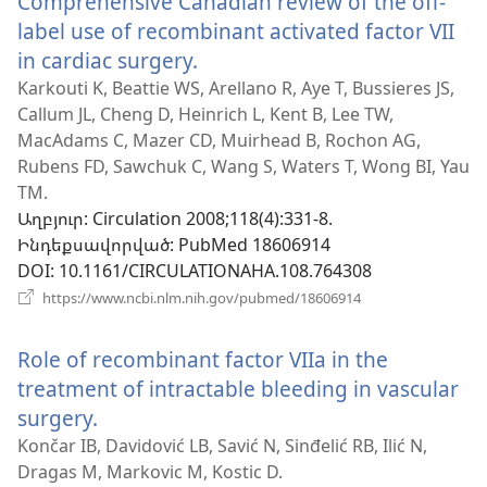
Comprehensive Canadian review of the off-
label use of recombinant activated factor VII
in cardiac surgery.
(բացվում
է
Karkouti K, Beattie WS, Arellano R, Aye T, Bussieres JS,
Callum JL, Cheng D, Heinrich L, Kent B, Lee TW,
նոր
MacAdams C, Mazer CD, Muirhead B, Rochon AG,
պատուհան)
Rubens FD, Sawchuk C, Wang S, Waters T, Wong BI, Yau
TM.
Աղբյուր
‎: Circulation 2008;118(4):331-8.
Ինդեքսավորված
‎: PubMed 18606914
DOI
‎: 10.1161/CIRCULATIONAHA.108.764308
(բացվում
https://www.ncbi.nlm.nih.gov/pubmed/18606914
է
նոր
Role of recombinant factor VIIa in the
պատուհան)
treatment of intractable bleeding in vascular
surgery.
(բացվում
է
Končar IB, Davidović LB, Savić N, Sinđelić RB, Ilić N,
Dragas M, Markovic M, Kostic D.
նոր