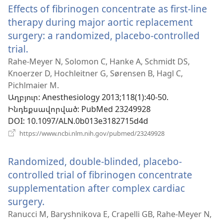
Effects of fibrinogen concentrate as first-line
պատուհան)
therapy during major aortic replacement
surgery: a randomized, placebo-controlled
trial.
(բացվում
է
Rahe-Meyer N, Solomon C, Hanke A, Schmidt DS,
Knoerzer D, Hochleitner G, Sørensen B, Hagl C,
նոր
Pichlmaier M.
պատուհան)
Աղբյուր
‎: Anesthesiology 2013;118(1):40-50.
Ինդեքսավորված
‎: PubMed 23249928
DOI
‎: 10.1097/ALN.0b013e3182715d4d
(բացվում
https://www.ncbi.nlm.nih.gov/pubmed/23249928
է
նոր
Randomized, double-blinded, placebo-
պատուհան)
controlled trial of fibrinogen concentrate
supplementation after complex cardiac
surgery.
(բացվում
է
Ranucci M, Baryshnikova E, Crapelli GB, Rahe-Meyer N,