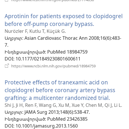
է
նոր
Aprotinin for patients exposed to clopidogrel
պատուհան)
before off-pump coronary bypass.
(բացվում
է
Nurözler F, Kutlu T, Küçük G.
Աղբյուր
‎: Asian Cardiovasc Thorac Ann 2008;16(6):483-
նոր
7.
պատուհան
Ինդեքսավորված
‎: PubMed 18984759
DOI
‎: 10.1177/021849230801600611
(բացվում
https://www.ncbi.nlm.nih.gov/pubmed/18984759
է
նոր
Protective effects of tranexamic acid on
պատուհան)
clopidogrel before coronary artery bypass
grafting: a multicenter randomized trial.
(բացվ
է
Shi J, Ji H, Ren F, Wang G, Xu M, Xue Y, Chen M, Qi J, Li L.
Աղբյուր
‎: JAMA Surg 2013;148(6):538-47.
նոր
Ինդեքսավորված
‎: PubMed 23426385
պատո
DOI
‎: 10.1001/jamasurg.2013.1560