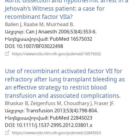
Aortic dissection and hypothermic arrest in a
Jehovah's Witness patient: a case for
recombinant factor VIIa?
(բացվում
է
Ballen J, Raabe M, Muirhead B.
Աղբյուր
‎: Can J Anaesth 2006;53(4):353-6.
նոր
Ինդեքսավորված
‎: PubMed 16575032
պատուհան)
DOI
‎: 10.1007/BF03022498
(բացվում
https://www.ncbi.nlm.nih.gov/pubmed/16575032
է
նոր
Use of recombinant activated factor VII for
պատուհան)
refractory after lung transplant bleeding as
an effective strategy to restrict blood
transfusion and associated complications.
(բաց
է
Bhaskar B, Zeigenfuss M, Choudhary J, Fraser JF.
Աղբյուր
‎: Transfusion 2013;53(4):798-804.
նոր
Ինդեքսավորված
‎: PubMed 22845023
պատ
DOI
‎: 10.1111/j.1537-2995.2012.03801.x
(բացվում
https://www.ncbi.nlm.nih.gov/pubmed/22845023