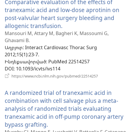
Comparative evaluation of the effects of
պատուհան)
tranexamic acid and low-dose aprotinin on
post-valvular heart surgery bleeding and
allogenic transfusion.
(բացվում
է
Mansouri M, Attary M, Bagheri K, Massoumi G,
Ghavami B.
նոր
Աղբյուր
‎: Interact Cardiovasc Thorac Surg
պատուհան)
2012;15(1):23-7.
Ինդեքսավորված
‎: PubMed 22514257
DOI
‎: 10.1093/icvts/ivs114
(բացվում
https://www.ncbi.nlm.nih.gov/pubmed/22514257
է
նոր
A randomized trial of tranexamic acid in
պատուհան)
combination with cell salvage plus a meta-
analysis of randomized trials evaluating
tranexamic acid in off-pump coronary artery
bypass grafting.
(բացվում