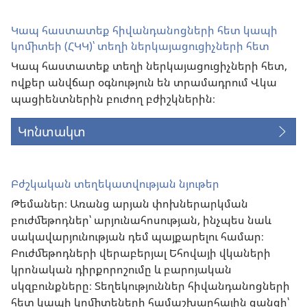
Կապ հաստատեք հիվանդանոցների հետ կապի
կոմիտեի (ՀԿԿ)՝ տեղի ներկայացուցիչների հետ
Կապ հաստատեք տեղի ներկայացուցիչների հետ,
ովքեր անվճար օգնություն են տրամադրում Վկա
պացիենտներին բուժող բժիշկներին։
Կոնտակտ
Բժշկական տեղեկատվության նյութեր
Թեմաներ։ Առանց արյան փոխներարկման
բուժմեթոդներ՝ արյունահոսության, ինչպես նաև
սակավարյունության դեմ պայքարելու համար։
Բուժմեթոդների վերաբերյալ Եհովայի վկաների
կրոնական դիրքորոշումը և բարոյական
սկզբունքները։ Տեղեկություններ հիվանդանոցների
հետ կապի կոմիտեների համաշխարհային ցանցի՝