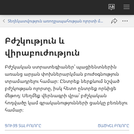
Փոխել
ՑՈ
կայքի
ՏԱ
Տեղեկատվություն առողջապահության ոլորտի մասնագետների համար
լեզուն
ՄԵ
Բժշկություն և
վիրաբուժություն
Բժշկական ստրատեգիաներ՝ պացիենտներին
առանց արյան փոխներարկման բուժօգնություն
տրամադրելու համար։ Ընտրեք ներքևում նշված
բժշկության ոլորտը, իսկ հետո ընտրեք որևիցե
մեթոդ։ Սեղմեք վերնագրի վրա՝ բժշկական
հոդվածը կամ գրականությունների ցանկը բեռնելու
համար։
ՑՈՒՅՑ ՏԱԼ ԲՈԼՈՐԸ
ԾԱԾԿԵԼ ԲՈԼՈՐԸ