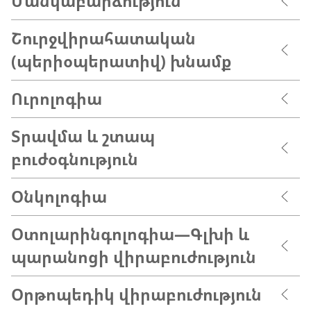
Մանկաբարձություն
Շուրջվիրահատական
(պերիօպերատիվ) խնամք
Ուրոլոգիա
Տրավմա և շտապ
բուժօգնություն
Օնկոլոգիա
Օտոլարինգոլոգիա—Գլխի և
պարանոցի վիրաբուժություն
Օրթոպեդիկ վիրաբուժություն