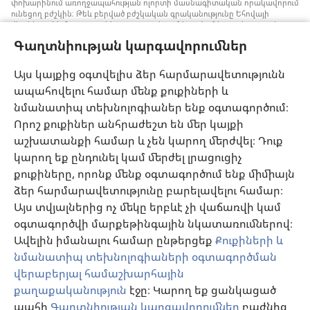
փոխարինում առողջապահության ոլորտի մասնագիտական որակավորում
ունեցող բժշկին։ Թեև բերված բժշկական գրականությունը Եհովայի
վկաները չեն հրատարակել, բայց դրանցում խոսվում է առանց արյան
փոխներարկման ստրատեգիաների մասին, որոնք կարելի է հաշվի առնել։
Գաղտնիության կարգավորումներ
Յուրաքանչյուր մասնագետի պատասխանատվություն է իրազեկ լինել
բժշկության ոլորտում վերջին ձեռքբերումներին, պացիենտների հետ
քննարկել բուժման մեթոդները և օգնել նրանց որոշում կայացնելու՝ հաշվի
Այս կայքից օգտվելիս ձեր հարմարավետությունն
առնելով հիվանդի առողջական վիճակը, ցանկությունը, արժեքներն ու
ապահովելու համար մենք քուքիների և
հավատալիքները։ Թվարկված ոչ բոլոր ստրատեգիաներն են ընդունելի և
հասանելի բոլոր պացիենտների համար։
նմանատիպ տեխնոլոգիաներ ենք օգտագործում։
Պացիենտներ: Ձեր առողջական վիճակի կամ բուժման վերաբերյալ
Որոշ քուքիներ անհրաժեշտ են մեր կայքի
խորհուրդներ հարցրեք ձեզ բուժող բժշկից կամ համապատասխան
աշխատանքի համար և չեն կարող մերժվել։ Դուք
որակավորում ունեցող այլ մասնագետից։ Դիմեք բժշկի, եթե կասկածում
եք, որ որևէ հիվանդություն ունեք։
կարող եք ընդունել կամ մերժել լրացուցիչ
քուքիները, որոնք մենք օգտագործում ենք միմիայն
Օգտվելու կարգը սահմանված է կայքից օգտվելու պայմաններով։
ձեր հարմարավետությունը բարելավելու համար։
Այս տվյալներից ոչ մեկը երբևէ չի վաճառվի կամ
օգտագործվի մարքեթինգային նկատառումներով։
Ավելին իմանալու համար ընթերցեք
Քուքիների և
Արտաքին տեսքի կարգավորումներ
նմանատիպ տեխնոլոգիաների օգտագործման
վերաբերյալ համաշխարհային
քաղաքականություն
էջը։ Կարող եք ցանկացած
պահի
Գաղտնիության կարգավորումներ
բաժնից
Copyright
© 2026 Watch Tower Bible and Tract Society of Pennsylvania.