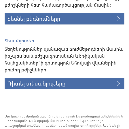
բժիշկների հետ համագործակցության մասին։
Տեսնել բեռնումները
Տեսանյութեր
Տեղեկություններ զանազան բուժմեթոդների մասին,
ինչպես նաև բժշկագիտական և էթիկական
հայեցակետեր՝ ի գիտություն Եհովայի վկաներին
բուժող բժիշկների։
Դիտել տեսանյութերը
Այս կայքի բժշկական բաժինը տեղեկություն է տրամադրում բժիշկներին և
առողջապահության ոլորտի մասնագետներին։ Այս բաժինը չի
առաջարկում բուժման որևէ մեթոդ կամ տալիս խորհուրդներ։ Այն նաև չի