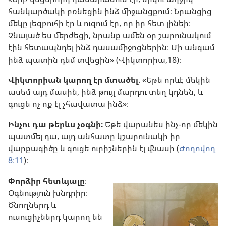
հանկարծակի բռնեցին ինձ միջանցքում։ Նրանցից
մեկը լեզբուհի էր և ուզում էր, որ իր հետ լինեի։
Չնայած ես մերժեցի, նրանք ամեն օր շարունակում
էին հետապնդել ինձ դասամիջոցներին։ Մի անգամ
ինձ պատին դեմ տվեցին» (Վիկտորիա,18)։
Վիկտորիան կարող էր մտածել
. «Եթե որևէ մեկին
ասեմ այդ մասին, ինձ թույլ մարդու տեղ կդնեն, և
գուցե ոչ ոք էլ չհավատա ինձ»։
Ինչու դա թերևս չօգնի։
Եթե վարանես ինչ-որ մեկին
պատմել դա, այդ անհատը կշարունակի իր
վարքագիծը և գուցե ուրիշներին էլ վնասի (
Ժողովող
8։11
)։
Փորձիր հետևյալը
։
Օգնություն խնդրիր։
Ծնողներդ և
ուսուցիչներդ կարող են