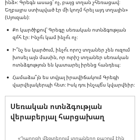
ինձ»։ Գրեգն ասաց՝ ոչ, բայց տղան չհեռացավ։
Եղբայրս ստիպված էր մի կողմ հրել այդ տղային»
(Սյուզան)։
Քո կարծիքով՝ Գրեգը սեռական ոտնձգության
զո՞հ էր։ Ինչո՞ւ կամ ինչո՞ւ ոչ։
Ի՞նչ ես կարծում, ինչո՞ւ որոշ տղաներ չեն ուզում
խոսել այն մասին, որ ուրիշ տղաներ սեռական
ոտնձգություն են կատարել իրենց հանդեպ։
Համաձա՞յն ես տվյալ իրավիճակում Գրեգի
վարվելակերպի հետ։ Իսկ դու ինչպե՞ս կվարվեիր։
Սեռական ոտնձգության
վերաբերյալ հարցախաղ
«Դպրոցի մեջտեղում տղաները քաշում էին