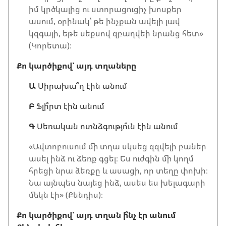
իմ կրծկալից ու ստորացուցիչ խոսքեր
ասում, օրինակ՝ թե ինչքան ավելի լավ
կզգայի, եթե սեքսով զբաղվեի նրանց հետ»
(Կորետա)։
Քո կարծիքով՝ այդ տղաները
Ա
Սիրախա՞ղ էին անում
Բ
Ֆլի՞րտ էին անում
Գ
Սեռական ոտնձգությո՞ւն էին անում
«Ավտոբուսում մի տղա սկսեց զզվելի բաներ
ասել ինձ ու ձեռք գցել։ Ես ուժգին մի կողմ
հրեցի նրա ձեռքը և ասացի, որ տեղը փոխի։
Նա այնպես նայեց ինձ, ասես ես խելագարի
մեկն էի» (Քենդիս)։
Քո կարծիքով՝ այդ տղան ի՞նչ էր անում