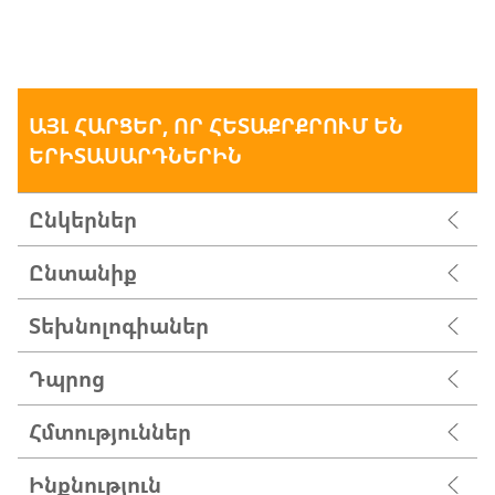
ԱՅԼ ՀԱՐՑԵՐ, ՈՐ ՀԵՏԱՔՐՔՐՈՒՄ ԵՆ
ԵՐԻՏԱՍԱՐԴՆԵՐԻՆ
Ընկերներ
Ընտանիք
Տեխնոլոգիաներ
Դպրոց
Հմտություններ
Ինքնություն