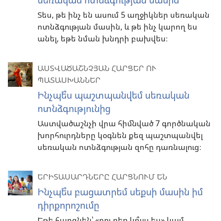
Տես, թե ինչ են ասում 5 աղջիկներ սեռական
ոտնձգության մասին, և թե ինչ կարող ես
անել, եթե նման խնդրի բախվես։
ԱՍՏՎԱԾԱՇՆՉՅԱՆ ՀԱՐՑԵՐ ՈՒ
ՊԱՏԱՍԽԱՆՆԵՐ
Ինչպե՞ս պաշտպանվեմ սեռական
ոտնձգությունից
Աստվածաշնչի վրա հիմնված 7 գործնական
խորհուրդները կօգնեն քեզ պաշտպանվել
սեռական ոտնձգության զոհը դառնալուց։
ԵՐԻՏԱՍԱՐԴՆԵՐԸ ՀԱՐՑՆՈՒՄ ԵՆ
Ինչպե՞ս բացատրեմ սեքսի մասին իմ
դիրքորոշումը
Եթե հարցնեն՝ «դու դեռ կո՞ւյս ես» կամ