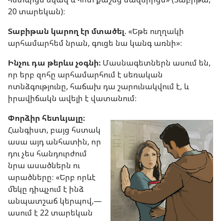
20 տարեկան)։
Տաբիթան կարող էր մտածել
. «Եթե ուղղակի
արհամարհեմ նրան, գուցե նա կանգ առնի»։
Ինչու դա թերևս չօգնի։
Մասնագետներն ասում են,
որ երբ զոհը արհամարհում է սեռական
ոտնձգությունը, հաճախ դա շարունակվում է, և
իրավիճակն ավելի է վատանում։
Փորձիր հետևյալը։
Հանգիստ, բայց հստակ
ասա այդ անհատին, որ
դու չես հանդուրժում
նրա ասածներն ու
արածները։ «Երբ որևէ
մեկը դիպչում է ինձ
անպատշաճ կերպով,—
ասում է 22 տարեկան