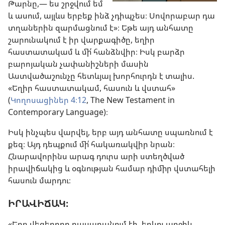
Թարնը,— ես շրջվում եմ
և ասում, այլևս երբեք ինձ չդիպչես։ Սովորաբար դա
տղաներին զարմացնում է»։ Եթե այդ անհատը
շարունակում է իր վարքագիծը, եղիր
հաստատակամ և մի՛ հանձնվիր։ Իսկ բարձր
բարոյական չափանիշների մասին
Աստվածաշունչը հետևյալ խորհուրդն է տալիս.
«Եղիր հաստատակամ, հասուն և վստահ»
(
Կողոսացիներ 4։12
, The New Testament in
Contemporary Language)։
Իսկ ինչպես վարվել, երբ այդ անհատը սպառնում է
քեզ։ Այդ դեպքում մի՛ հակառակվիր նրան։
Հնարավորինս արագ դուրս արի ստեղծված
իրավիճակից և օգնության համար դիմիր վստահելի
հասուն մարդու։
ԻՐԱՎԻՃԱԿ։
«Երբ վեցերորդ դասարանում էի, երկու աղջիկ