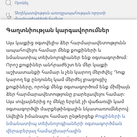
Որոնել
Տեղեկատվություն առողջապահության ոլորտի
մասնագետների համար
Գլոբալ հաղորդակցություն
Գաղտնիության կարգավորումներ
Օգնություն
Այս կայքից օգտվելիս ձեր հարմարավետությունն
ապահովելու համար մենք քուքիների և
Նվիրատվություններ
նմանատիպ տեխնոլոգիաներ ենք օգտագործում։
(բացվում
է
Որոշ քուքիներ անհրաժեշտ են մեր կայքի
նոր
աշխատանքի համար և չեն կարող մերժվել։ Դուք
Դիտարանի ՕՆԼԱՅՆ ԳՐԱԴԱՐԱՆ
(բացվում
պատուհան)
կարող եք ընդունել կամ մերժել լրացուցիչ
է
®
JW Hub
քուքիները, որոնք մենք օգտագործում ենք միմիայն
նոր
(բացվում
պատուհան)
ձեր հարմարավետությունը բարելավելու համար։
է
®
JW Library
հավելված
նոր
Այս տվյալներից ոչ մեկը երբևէ չի վաճառվի կամ
պատուհան)
օգտագործվի մարքեթինգային նկատառումներով։
Watchtower Library
Ավելին իմանալու համար ընթերցեք
Քուքիների և
նմանատիպ տեխնոլոգիաների օգտագործման
վերաբերյալ համաշխարհային