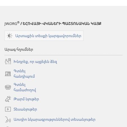
®
JW.ORG
/ ԵՀՈՎԱՅԻ ՎԿԱՆԵՐԻ ՊԱՇՏՈՆԱԿԱՆ ԿԱՅՔ
Արտաքին տեսքի կարգավորումներ
Արագ հղումներ
Խնդրեք, որ այցելեն ձեզ
Գտնել
(բացվում
հանդիպում
է
Գտնել
նոր
(բացվում
համաժողով
պատուհան)
է
Թարմ նյութեր
նոր
պատուհան)
Տեսանյութեր
Աուդիո նկարագրություններով տեսանյութեր