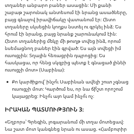
տղաներ անբարո բաներ ասացին։ Մի քանի
շաբաթ շարունակ անտեսում էի նրանց ասածները,
բայց գնալով իրավիճակը վատանում էր։ Հետո
տղաները սկսեցին կողքս նստել ու գրկել ինձ։ Ես
հրում էի նրանց, բայց նրանք շարունակում էին։
Հետո տղաներից մեկը մի թուղթ տվեց ինձ, որում
նսեմացնող բաներ էին գրված։ Ես այն տվեցի իմ
ուսուցչին։ Տղային հեռացրին դպրոցից։ Ես
հասկացա, որ հենց սկզբից պետք է գնացած լինեի
ուսուցչի մոտ» (Սաբինա)։
Քո կարծիքով՝ ինչո՞ւ Սաբինան ավելի շուտ չգնաց
ուսուցչի մոտ։ Կարծում ես, որ նա ճի՞շտ որոշում
կայացրեց։ Ինչո՞ւ այո կամ ինչո՞ւ ոչ։
ԻՐԱԿԱՆ ՊԱՏՄՈՒԹՅՈՒՆ 3։
«Եղբորս՝ Գրեգին, լոգարանում մի տղա մոտեցավ։
Նա շատ մոտ կանգնեց նրան ու ասաց. «Համբուրիր