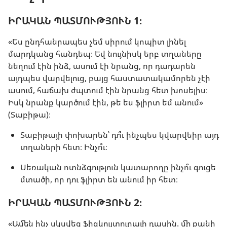
ԻՐԱԿԱՆ ՊԱՏՄՈՒԹՅՈՒՆ 1։
«Ես ընդհանրապես չեմ սիրում կոպիտ լինել
մարդկանց հանդեպ։ Եվ նույնիսկ երբ տղաները
նեղում էին ինձ, ասում էի նրանց, որ դադարեն
այդպես վարվելուց, բայց հաստատակամորեն չէի
ասում, հաճախ ժպտում էին նրանց հետ խոսելիս։
Իսկ նրանք կարծում էին, թե ես ֆլիրտ եմ անում»
(Տաբիթա)։
Տաբիթայի փոխարեն՝ դո՞ւ ինչպես կվարվեիր այդ
տղաների հետ։ Ինչո՞ւ։
Սեռական ոտնձգություն կատարողը ինչո՞ւ գուցե
մտածի, որ դու ֆլիրտ են անում իր հետ։
ԻՐԱԿԱՆ ՊԱՏՄՈՒԹՅՈՒՆ 2։
«Ամեն ինչ սկսվեց ֆիզկուլտուրայի դասին. մի քանի