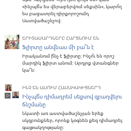
«ինչպե՞ս ես վերաբերվում սեքսին», կարո՞ղ
ես բացատրել դիրքորոշումդ
Աստվածաշնչով։
ԵՐԻՏԱՍԱՐԴՆԵՐԸ ՀԱՐՑՆՈՒՄ ԵՆ
Ֆլիրտը անվնաս մի բա՞ն է
Իրականում ի՞նչ է ֆլիրտը։ Ինչո՞ւ են որոշ
մարդիկ ֆլիրտ անում։ Արդյոք վտանգներ
կա՞ն։
ԻՆՉ ԵՆ ԱՍՈՒՄ ՀԱՍԱԿԱԿԻՑՆԵՐԴ
Ինչպե՞ս դիմադրեմ սեքսով զբաղվելու
ճնշմանը
Նկատի առ աստվածաշնչյան երեք
սկզբունքներ, որոնք կօգնեն քեզ դիմադրել
գայթակղությանը։