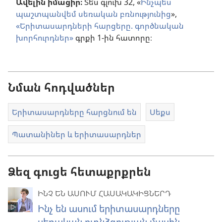
Ավելին իմացիր։
Տե՛ս գլուխ 32, «
Ինչպե՞ս
պաշտպանվեմ սեռական բռնությունից
»,
«Երիտասարդների հարցերը. գործնական
խորհուրդներ»
գրքի 1-ին հատորը։
Նման հոդվածներ
Երիտասարդները հարցնում են
Սեքս
Պատանիներ և երիտասարդներ
Ձեզ գուցե հետաքրքրեն
ԻՆՉ ԵՆ ԱՍՈՒՄ ՀԱՍԱԿԱԿԻՑՆԵՐԴ
Ինչ են ասում երիտասարդները
սեռական ոտնձգության մասին