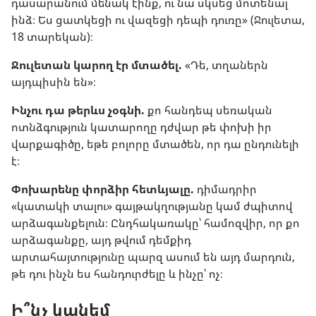
դասարանում մենակ էինք, ու նա սկսեց մոտենալ
ինձ։ Ես ցատկեցի ու վազեցի դեպի դուռը» (Ջուլետա,
18 տարեկան)։
Ջուլետան կարող էր մտածել.
«Դե, տղաներն
այդպիսին են»։
Ինչու դա թերևս չօգնի.
քո հանդեպ սեռական
ոտնձգություն կատարողը դժվար թե փոխի իր
վարքագիծը, եթե բոլորը մտածեն, որ դա ընդունելի
է։
Փոխարենը փորձիր հետևյալը.
դիմադրիր
«կատակի տալու» գայթակղությանը կամ ժպիտով
արձագանքելուն։ Ընդհակառակը՝ համոզվիր, որ քո
արձագանքը, այդ թվում դեմքիդ
արտահայտությունը պարզ ասում են այդ մարդուն,
թե դու ինչն ես հանդուրժելը և ինչը՝ ոչ։
Ի՞նչ կանեմ