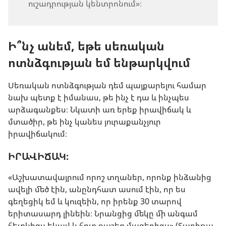
ուշադրության կենտրոնում»։
Ի՞նչ անեմ, եթե սեռական
ոտնձգության եմ ենթարկվում
Սեռական ոտնձգության դեմ պայքարելու համար
նախ պետք է իմանաս, թե ինչ է դա և ինչպես
արձագանքես։ Նկատի առ երեք իրավիճակ և
մտածիր, թե ինչ կանես յուրաքանչյուր
իրավիճակում։
ԻՐԱՎԻՃԱԿ։
«Աշխատավայրում որոշ տղաներ, որոնք ինձանից
ավելի մեծ էին, անընդհատ ասում էին, որ ես
գեղեցիկ եմ և կուզեին, որ իրենք 30 տարով
երիտասարդ լինեին։ Նրանցից մեկը մի անգամ
հետևիցս եկավ և հոտ քաշեց մազերիցս» (Տաբիթա,