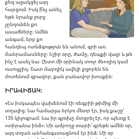
քեզ աջակցել այդ
հարցում։ Իսկ ի՞նչ անել,
եթե նրանք լուրջ
չընդունեն քո
ասածները։ Ամեն
անգամ, երբ քո
հանդեպ ոտնձգություն են անում, գրի առ
մանրամասները։ Նշիր օրը, ժամը, դեպքի վայր և թե
ինչ է ասել նա։ Հետո մի օրինակ տուր ծնողիդ կամ
ուսուցչիդ։ Շատ մարդիկ ավելի լրջորեն են
մոտենում գրավոր, քան բանավոր խոսքին։
ԻՐԱՎԻՃԱԿ։
«Ես իսկապես վախենում էի ռեգբիի թիմից մի
տղայից։ Նա համարյա երկու մետր էր, իսկ քաշը՝
135 կիլոգրամ։ Նա իր գլուխը մտցրել էր, որ պետք է
«տիրանա ինձ»։ Մի ամբողջ տարի՝ գրեթե ամեն օր,
այդ տղան անհանգստացնում էր ինձ։ Մի օր