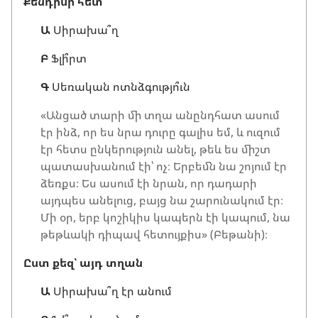
Քենդիսի հետ
Ա
Սիրախա՞ղ
Բ
Ֆլի՞րտ
Գ
Սեռական ոտնձգությո՞ւն
«Անցած տարի մի տղա անընդհատ ասում
էր ինձ, որ ես նրա դուրը գալիս եմ, և ուզում
էր հետս ընկերություն անել, թեև ես միշտ
պատասխանում էի՝ ոչ։ Երբեմն նա շոյում էր
ձեռքս։ Ես ասում էի նրան, որ դադարի
այդպես անելուց, բայց նա շարունակում էր։
Մի օր, երբ կոշիկիս կապերն էի կապում, նա
թեթևակի դիպավ հետույքիս» (Բեթանի)։
Ըստ քեզ՝ այդ տղան
Ա
Սիրախա՞ղ էր անում