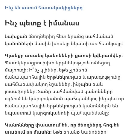
Ինչ են ասում հասակակիցներդ
Ինչ պետք է իմանաս
Նախքան ծնողներիդ հետ նրանց սահմանած
կանոնների մասին խոսելը նկատի առ հետևյալը։
Կյանքը առանց կանոնների քաոսի կվերածվեր։
Պատկերացրու խիտ երթևեկություն ունեցող
մայրուղի։ Ի՞նչ կլիներ, եթե չլինեին
ճանապարհային երթևեկության և արագությունը
սահմանափակող նշաններ, ինչպես նաև
լուսաֆորներ։ Տանը սահմանված կանոնները
օգնում են կարգուկանոն պահպանելու, ինչպես որ
ճանապարհային երթևեկության կանոններն են
նպաստում կարգուկանոնի պահպանմանը։
Կանոնները փաստում են, որ ծնողներդ հոգ են
տանում քո մասին։
Եթե նրանք կանոններ