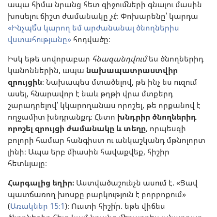
ապա հիմա նրանց հետ զիջումների գնալու մասին
խոսելու ճիշտ ժամանակը
չէ
։ Փոխարենը՝ կարդա
«Ինչպե՞ս կարող եմ արժանանալ ծնողներիս
վստահությանը»
հոդվածը։
Իսկ եթե սովորաբար
հնազանդվում
ես ծնողներիդ
կանոններին, ապա
նախապատրաստվիր
զրույցին
։ Նախապես մտածելով, թե ինչ ես ուզում
ասել, հնարավոր է նաև թղթի վրա մտքերդ
շարադրելով՝ կկարողանաս որոշել, թե որքանով է
ողջամիտ խնդրանքդ։ Հետո
խնդրիր ծնողներիդ
որոշել զրույցի ժամանակը և տեղը
, որպեսզի
բոլորի համար հանգիստ ու անկաշկանդ մթնոլորտ
լինի։ Ապա երբ միասին հավաքվեք, հիշիր
հետևյալը։
Հարգալից եղիր։
Աստվածաշունչն ասում է. «Ցավ
պատճառող խոսքը բարկություն է բորբոքում»
(
Առակներ 15։1
)։ Ուստի հիշի՛ր. եթե վիճես