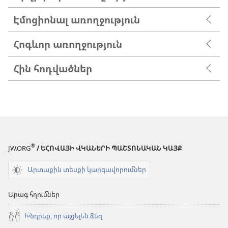
Էմոցիոնալ առողջություն
Հոգևոր առողջություն
Հին հոդվածներ
®
JW.ORG
/ ԵՀՈՎԱՅԻ ՎԿԱՆԵՐԻ ՊԱՇՏՈՆԱԿԱՆ ԿԱՅՔ
Արտաքին տեսքի կարգավորումներ
Արագ հղումներ
Խնդրեք, որ այցելեն ձեզ