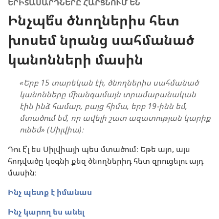
ԵՐԻՏԱՍԱՐԴՆԵՐԸ ՀԱՐՑՆՈՒՄ ԵՆ
Ինչպե՞ս ծնողներիս հետ
խոսեմ նրանց սահմանած
կանոնների մասին
«Երբ 15 տարեկան էի, ծնողներիս սահմանած
կանոնները միանգամայն տրամաբանական
էին ինձ համար, բայց հիմա, երբ 19-ինն եմ,
մտածում եմ, որ ավելի շատ ազատության կարիք
ունեմ» (Սիլվիա)։
Դու է՞լ ես Սիլվիայի պես մտածում։ Եթե այո, այս
հոդվածը կօգնի քեզ ծնողներիդ հետ զրուցելու այդ
մասին։
Ինչ պետք է իմանաս
Ինչ կարող ես անել