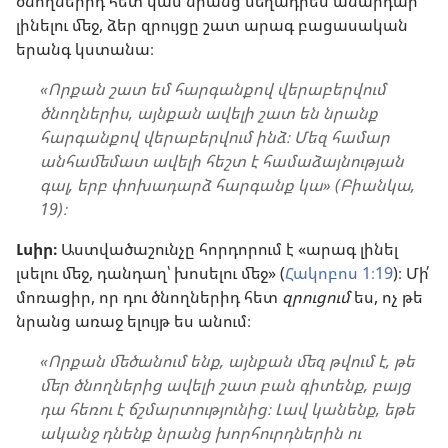
ծնողներիդ հետ կամ նրանց մեղադրես անարդար
լինելու մեջ, ձեր զրույցը շատ արագ բացասական
երանգ կստանա։
«Որքան շատ եմ հարգանքով վերաբերվում
ծնողներիս, այնքան ավելի շատ են նրանք
հարգանքով վերաբերվում ինձ։ Մեզ համար
անհամեմատ ավելի հեշտ է համաձայնության
գալ, երբ փոխադարձ հարգանք կա» (Բիանկա,
19)։
Լսիր։
Աստվածաշունչը հորդորում է «արագ լինել
լսելու մեջ, դանդաղ՝ խոսելու մեջ» (
Հակոբոս 1։19
)։ Մի՛
մոռացիր, որ դու ծնողներիդ հետ
զրուցում
ես, ոչ թե
նրանց առաջ ելույթ ես անում։
«Որքան մեծանում ենք, այնքան մեզ թվում է, թե
մեր ծնողներից ավելի շատ բան գիտենք, բայց
դա հեռու է ճշմարտությունից։ Լավ կանենք, եթե
ականջ դնենք նրանց խորհուրդներին ու