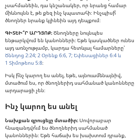
չսահմանեին, դա կնշանակեր, որ նրանց համար
միևնույնն է, թե քեզ ինչ կպատահի։ Ինչպիսի՞
ծնողներ նրանք կլինեին այդ դեպքում։
ԳԻՏԵԻ՞Ր ԱՐԴՅՈՔ։
Ծնողները նույնպես
ենթարկվում են կանոնների։ Եթե կասկածներ ունես
այդ առնչությամբ, կարդա հետևյալ համարները՝
Ծննդոց 2։24;
2 Օրենք 6։6, 7;
Եփեսացիներ 6։4 և
1 Տիմոթեոս 5։8
։
Իսկ ի՞նչ կարող ես անել, եթե, այնուամենայնիվ,
մտածում ես, որ ծնողներիդ սահմանած կանոնները
արդարացի չեն։
Ինչ կարող ես անել
Նախքան զրուցելը մտածիր։
Սովորաբար
հնազանդվո՞ւմ ես ծնողներիդ սահմանած
կանոններին։ Եթե հաճախ ես խախտում դրանք,