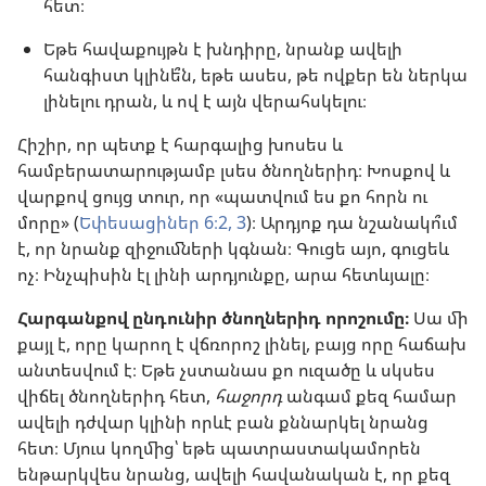
հետ։
Եթե հավաքույթն է խնդիրը, նրանք ավելի
հանգիստ կլինե՞ն, եթե ասես, թե ովքեր են ներկա
լինելու դրան, և ով է այն վերահսկելու։
Հիշիր, որ պետք է հարգալից խոսես և
համբերատարությամբ լսես ծնողներիդ։ Խոսքով և
վարքով ցույց տուր, որ «պատվում ես քո հորն ու
մորը» (
Եփեսացիներ 6։2, 3
)։ Արդյոք դա նշանակո՞ւմ
է, որ նրանք զիջումների կգնան։ Գուցե այո, գուցեև
ոչ։ Ինչպիսին էլ լինի արդյունքը, արա հետևյալը։
Հարգանքով ընդունիր ծնողներիդ որոշումը։
Սա մի
քայլ է, որը կարող է վճռորոշ լինել, բայց որը հաճախ
անտեսվում է։ Եթե չստանաս քո ուզածը և սկսես
վիճել ծնողներիդ հետ,
հաջորդ
անգամ քեզ համար
ավելի դժվար կլինի որևէ բան քննարկել նրանց
հետ։ Մյուս կողմից՝ եթե պատրաստակամորեն
ենթարկվես նրանց, ավելի հավանական է, որ քեզ