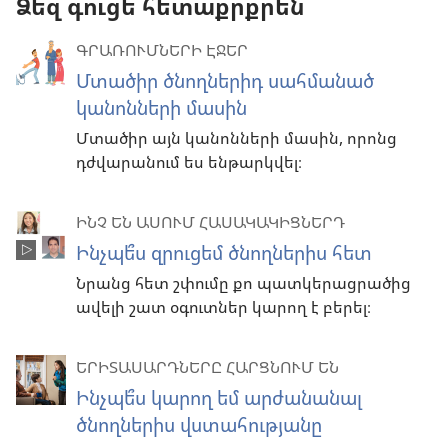
Ձեզ գուցե հետաքրքրեն
ԳՐԱՌՈՒՄՆԵՐԻ ԷՋԵՐ
Մտածիր ծնողներիդ սահմանած
կանոնների մասին
Մտածիր այն կանոնների մասին, որոնց
դժվարանում ես ենթարկվել։
ԻՆՉ ԵՆ ԱՍՈՒՄ ՀԱՍԱԿԱԿԻՑՆԵՐԴ
Ինչպե՞ս զրուցեմ ծնողներիս հետ
Նրանց հետ շփումը քո պատկերացրածից
ավելի շատ օգուտներ կարող է բերել։
ԵՐԻՏԱՍԱՐԴՆԵՐԸ ՀԱՐՑՆՈՒՄ ԵՆ
Ինչպե՞ս կարող եմ արժանանալ
ծնողներիս վստահությանը