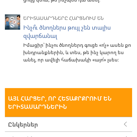
ԵՐԻՏԱՍԱՐԴՆԵՐԸ ՀԱՐՑՆՈՒՄ ԵՆ
Ինչո՞ւ ծնողներս թույլ չեն տալիս
զվարճանալ
Իմացիր՝ ինչու ծնողներդ գուցե «ո՛չ» ասեն քո
խնդրանքներին, և տես, թե ինչ կարող ես
անել, որ ավելի հաճախակի «այո՛» լսես։
ԱՅԼ ՀԱՐՑԵՐ, ՈՐ ՀԵՏԱՔՐՔՐՈՒՄ ԵՆ
ԵՐԻՏԱՍԱՐԴՆԵՐԻՆ
Ընկերներ