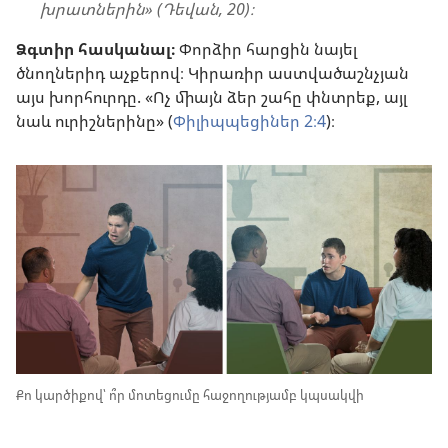
խրատներին» (Դեվան, 20)։
Ձգտիր հասկանալ։
Փորձիր հարցին նայել
ծնողներիդ աչքերով։ Կիրառիր աստվածաշնչյան
այս խորհուրդը. «Ոչ միայն ձեր շահը փնտրեք, այլ
նաև ուրիշներինը» (
Փիլիպպեցիներ 2։4
)։
Քո կարծիքով՝ ո՞ր մոտեցումը հաջողությամբ կպսակվի