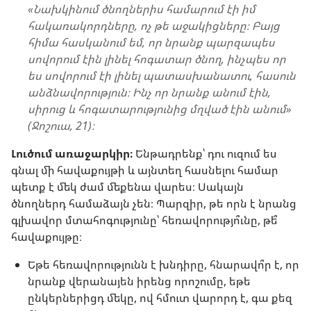
«Նախկինում ծնողներիս համարում էի իմ
հակառակորդները, ոչ թե աջակիցները։ Բայց
հիմա հասկանում եմ, որ նրանք պարզապես
սովորում էին լինել հոգատար ծնող, ինչպես որ
ես սովորում էի լինել պատասխանատու, հասուն
անձնավորություն։ Ինչ որ նրանք անում էին,
սիրուց և հոգատարությունից մղված էին անում»
(Ջոշուա, 21)։
Լուծում առաջարկիր։
Ենթադրենք՝ դու ուզում ես
գնալ մի հավաքույթի և այնտեղ հասնելու համար
պետք է մեկ ժամ մեքենա վարես։ Սակայն
ծնողներդ համաձայն չեն։ Պարզիր, թե որն է նրանց
գլխավոր մտահոգությունը՝ հեռավորությո՞ւնը, թե՞
հավաքույթը։
Եթե հեռավորությունն է խնդիրը, հնարավո՞ր է, որ
նրանք վերանայեն իրենց որոշումը, եթե
ընկերներիցդ մեկը, ով հմուտ վարորդ է, գա քեզ