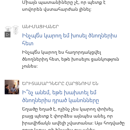
Միայն պատանիները չէ, որ պետք է
սովորեն վստահարժան լինել։
ԱՆԻՄԱՑԻԱՆԵՐ
Ինչպե՞ս կարող եմ խոսել ծնողներիս
հետ
Ինչպե՞ս կարող ես հաղորդակցվել
ծնողներիդ հետ, եթե խոսելու ցանկություն
չունես։
ԵՐԻՏԱՍԱՐԴՆԵՐԸ ՀԱՐՑՆՈՒՄ ԵՆ
Ի՞նչ անեմ, եթե խախտել եմ
ծնողներիս դրած կանոնները
Եղածը եղած է, ոչինչ չես կարող փոխել,
բայց պետք է փորձես այնպես անել, որ
իրավիճակն ավելի չվատանա։ Այս հոդվածը
ցույց կտա, թե ինչպես դա անել։