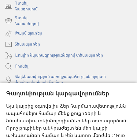
Գտնել
(բացվում
հանդիպում
է
Գտնել
նոր
(բացվում
համաժողով
պատուհան)
է
Թարմ նյութեր
նոր
պատուհան)
Տեսանյութեր
Աուդիո նկարագրություններով տեսանյութեր
Որոնել
Տեղեկատվություն առողջապահության ոլորտի
մասնագետների համար
Գաղտնիության կարգավորումներ
Գլոբալ հաղորդակցություն
Օգնություն
Այս կայքից օգտվելիս ձեր հարմարավետությունն
ապահովելու համար մենք քուքիների և
Նվիրատվություններ
նմանատիպ տեխնոլոգիաներ ենք օգտագործում։
(բացվում
է
Որոշ քուքիներ անհրաժեշտ են մեր կայքի
նոր
աշխատանքի համար և չեն կարող մերժվել։ Դուք
Դիտարանի ՕՆԼԱՅՆ ԳՐԱԴԱՐԱՆ