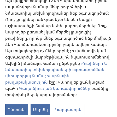
Այս կայքից օգտվելիս ձեր հարմարավետությունն
ապահովելու համար մենք քուքիների և
Նվիրատվություններ
նմանատիպ տեխնոլոգիաներ ենք օգտագործում։
(բացվում
է
Որոշ քուքիներ անհրաժեշտ են մեր կայքի
նոր
աշխատանքի համար և չեն կարող մերժվել։ Դուք
Դիտարանի ՕՆԼԱՅՆ ԳՐԱԴԱՐԱՆ
(բացվում
պատուհան)
կարող եք ընդունել կամ մերժել լրացուցիչ
է
®
JW Hub
քուքիները, որոնք մենք օգտագործում ենք միմիայն
նոր
(բացվում
պատուհան)
ձեր հարմարավետությունը բարելավելու համար։
է
®
JW Library
հավելված
նոր
Այս տվյալներից ոչ մեկը երբևէ չի վաճառվի կամ
պատուհան)
օգտագործվի մարքեթինգային նկատառումներով։
Watchtower Library
Ավելին իմանալու համար ընթերցեք
Քուքիների և
նմանատիպ տեխնոլոգիաների օգտագործման
վերաբերյալ համաշխարհային
քաղաքականություն
էջը։ Կարող եք ցանկացած
Copyright
© 2026 Watch Tower Bible and Tract Society of Pennsylvania.
պահի
Գաղտնիության կարգավորումներ
բաժնից
ՕԳՏԱԳՈՐԾՄԱՆ ՊԱՅՄԱՆՆԵՐ
|
ԳԱՂՏՆԻՈՒԹՅԱՆ
փոփոխել ձեր կարգավորումները։
ՔԱՂԱՔԱԿԱՆՈՒԹՅՈՒՆ
|
ԳԱՂՏՆԻՈՒԹՅԱՆ ԿԱՐԳԱՎՈՐՈՒՄՆԵՐ
Ընդունել
Մերժել
Կարգավորել