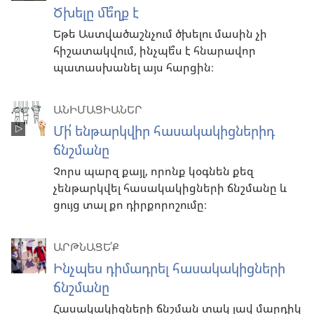
Ծխելը մե՞ղք է
Եթե Աստվածաշնչում ծխելու մասին չի
հիշատակվում, ինչպե՞ս է հնարավոր
պատասխանել այս հարցին։
ԱՆԻՄԱՑԻԱՆԵՐ
Մի՛ ենթարկվիր հասակակիցներիդ
ճնշմանը
Չորս պարզ քայլ, որոնք կօգնեն քեզ
չենթարկվել հասակակիցների ճնշմանը և
ցույց տալ քո դիրքորոշումը։
ԱՐԹՆԱՑԵ՛Ք
Ինչպես դիմադրել հասակակիցների
ճնշմանը
Հասակակիցների ճնշման տակ լավ մարդիկ