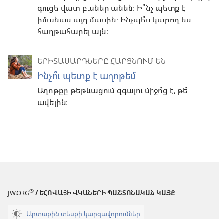
գուցե վատ բաներ անեն։ Ի՞նչ պետք է
իմանաս այդ մասին։ Ինչպե՞ս կարող ես
հաղթահարել այն։
ԵՐԻՏԱՍԱՐԴՆԵՐԸ ՀԱՐՑՆՈՒՄ ԵՆ
Ինչո՞ւ պետք է աղոթեմ
Աղոթքը թեթևացում զգալու միջո՞ց է, թե՞
ավելին։
®
JW.ORG
/ ԵՀՈՎԱՅԻ ՎԿԱՆԵՐԻ ՊԱՇՏՈՆԱԿԱՆ ԿԱՅՔ
Արտաքին տեսքի կարգավորումներ