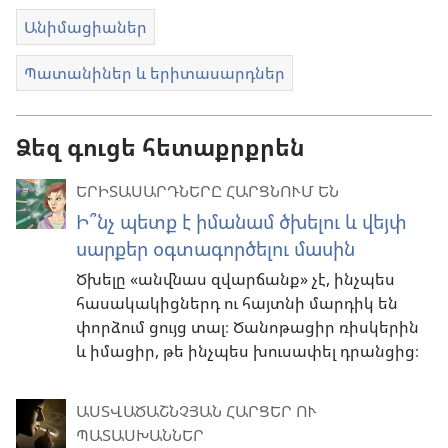
Անիմացիաներ
Պատանիներ և երիտասարդներ
Ձեզ գուցե հետաքրքրեն
ԵՐԻՏԱՍԱՐԴՆԵՐԸ ՀԱՐՑՆՈՒՄ ԵՆ
Ի՞նչ պետք է իմանամ ծխելու և վեյփ
սարքեր օգտագործելու մասին
Ծխելը «անվնաս զվարճանք» չէ, ինչպես
հասակակիցներդ ու հայտնի մարդիկ են
փորձում ցույց տալ։ Ծանոթացիր ռիսկերին
և իմացիր, թե ինչպես խուսափել դրանցից։
ԱՍՏՎԱԾԱՇՆՉՅԱՆ ՀԱՐՑԵՐ ՈՒ
ՊԱՏԱՍԽԱՆՆԵՐ