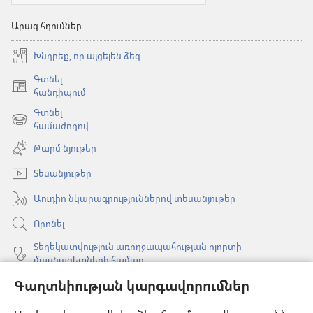
Արագ հղումներ
Խնդրեք, որ այցելեն ձեզ
Գտնել
(բացվում
հանդիպում
է
Գտնել
նոր
(բացվում
համաժողով
պատուհան)
է
Թարմ նյութեր
նոր
պատուհան)
Տեսանյութեր
Աուդիո նկարագրություններով տեսանյութեր
Որոնել
Տեղեկատվություն առողջապահության ոլորտի
մասնագետների համար
Գլոբալ հաղորդակցություն
Գաղտնիության կարգավորումներ
Օգնություն