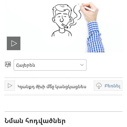
Սկսել
տեսանյութը
Ընտրեք
լեզուն
Բեռնել
Կյանքդ ծխի մե՞ջ կանցկացնես
Միացնել
Տեսանյութը
բեռնելու
տարբերակնե
Նման հոդվածներ