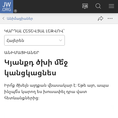
JW.ORG
Մուտքագրվել
(բացվում
Փոխել
Որոնում
ՑՈ
է
կայքի
JW.ORG
ՏԱ
Անիմացիաներ
նոր
լեզուն
կայքում
ՄԵ
պատուհան)
ԿԱՐԴԱԼ ՀԵՏԵՎՅԱԼ ԼԵԶՎՈՎ՝
ԱՆԻՄԱՑԻԱՆԵՐ
Կյանքդ ծխի մե՞ջ
կանցկացնես
Իրո՞ք ծխելն այդքան վնասակար է։ Եթե այո, ապա
ինչպե՞ս կարող ես խուսափել դրա վատ
հետևանքներից։