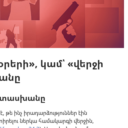
 օրերի», կամ՝ «վերջի
շանը
ատասխանը
, թե ինչ իրադարձություններ էին
ն տիրելու ներկա համակարգի վերջին,