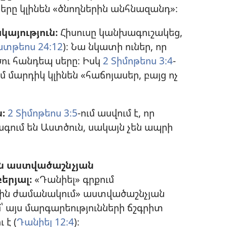
երը կլինեն «ծնողներին անհնազանդ»։
այություն։
Հիսուսը կանխագուշակեց,
տթեոս 24։12
)։ Նա նկատի ուներ, որ
ծու հանդեպ սերը։ Իսկ
2 Տիմոթեոս 3։4
-
ում մարդիկ կլինեն «հաճոյասեր, բայց ոչ
։
2 Տիմոթեոս 3։5
-ում ասվում է, որ
գում են Աստծուն, սակայն չեն ապրի
ւն աստվածաշնչյան
երյալ։
«Դանիել» գրքում
րջին ժամանակում» աստվածաշնչյան
մ՝ այս մարգարեությունների ճշգրիտ
 է (
Դանիել 12։4
)։