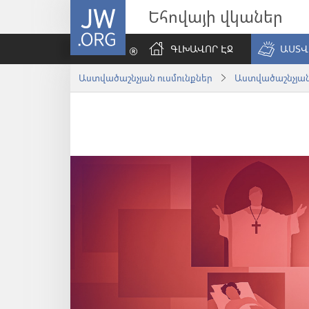
JW.ORG
Եհովայի վկաներ
ԳԼԽԱՎՈՐ ԷՋ
ԱՍՏՎ
Աստվածաշնչյան ուսմունքներ
Աստվածաշնչյա