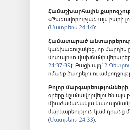
Համաշխարհային քարոզչութ
«Թագավորության այս բարի լո
(
Մատթեոս 24։14
)։
Համատարած անտարբերությ
կանխագուշակեց, որ մարդիկ ը
մոտալուտ վախճանի վերաբերյ
24։37-39
)։ Բացի այդ՝
2 Պետրոս 
ոմանք ծաղրելու ու ամբողջությ
Բոլոր մարգարեությունների
օրերը նշանավորվելու են այս 
միաժամանակյա կատարմամբ. կ
մարգարեություն կամ դրանց մ
(
Մատթեոս 24։33
)։