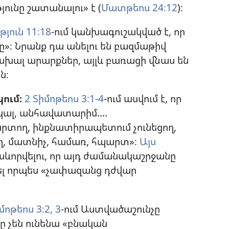
յունը շատանալու» է (
Մատթեոս 24։12
)։
թյուն 11։18
-ում կանխագուշակված է, որ
րը»։ Նրանք դա անելու են բազմաթիվ
ն սխալ արարքներ, այլև բառացի վնաս են
ն։
ում։
2 Տիմոթեոս 3։1-4
-ում ասվում է, որ
ակալ, անհավատարիմ....
արտող, ինքնատիրապետում չունեցող,
ող, մատնիչ, համառ, հպարտ»։
Այս
սևորվելու, որ այդ ժամանակաշրջանը
ել որպես «չափազանց դժվար
մոթեոս 3։2, 3
-ում Աստվածաշունչը
ը չեն ունենա «բնական