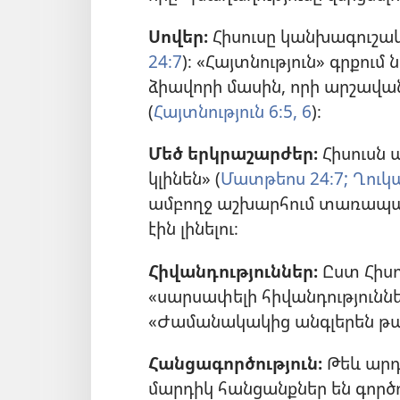
Սովեր։
Հիսուսը կանխագուշակեց,
24։7
)։ «Հայտնություն» գրքում
ձիավորի մասին, որի արշավան
(
Հայտնություն 6։5, 6
)։
Մեծ երկրաշարժեր։
Հիսուսն 
կլինեն» (
Մատթեոս 24։7;
Ղուկա
ամբողջ աշխարհում տառապ
էին լինելու։
Հիվանդություններ։
Ըստ Հիսո
«սարսափելի հիվանդություններ»
«Ժամանակակից անգլերեն թար
Հանցագործություն։
Թեև արդե
մարդիկ հանցանքներ են գործո