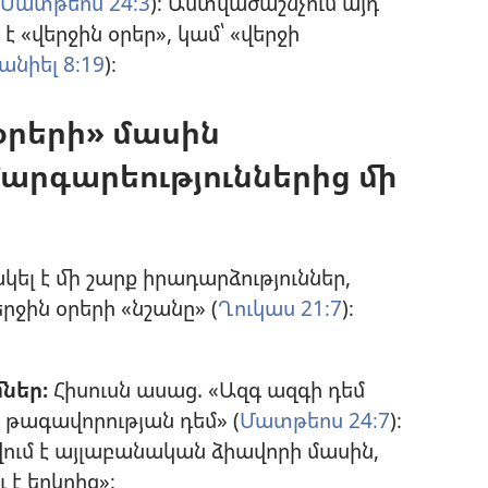
Մատթեոս 24։3
)։ Աստվածաշնչում այդ
«վերջին օրեր», կամ՝ «վերջի
նիել 8։19
)։
 օրերի» մասին
արգարեություններից մի
լ է մի շարք իրադարձություններ,
րջին օրերի «նշանը» (
Ղուկաս 21։7
)։
ներ։
Հիսուսն ասաց. «Ազգ ազգի դեմ
՝ թագավորության դեմ» (
Մատթեոս 24։7
)։
վում է այլաբանական ձիավորի մասին,
 է երկրից»։