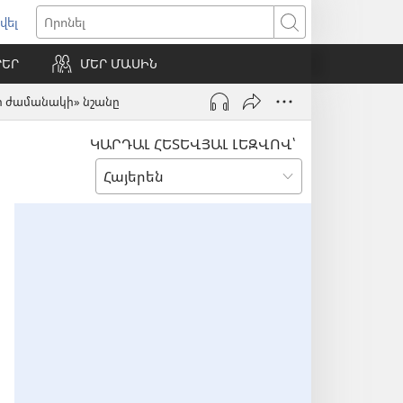
վել
ում
Որոնել
ՐԵՐ
ՄԵՐ ՄԱՍԻՆ
ւհան)
րջի ժամանակի» նշանը
ԿԱՐԴԱԼ ՀԵՏԵՎՅԱԼ ԼԵԶՎՈՎ՝