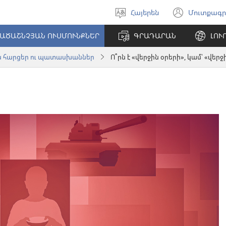
Հայերեն
Մուտքագր
Ընտրել
(բացվ
լեզուն
է
ԱԾԱՇՆՉՅԱՆ ՈՒՍՄՈՒՆՔՆԵՐ
ԳՐԱԴԱՐԱՆ
ԼՈՒ
նոր
պատո
ն հարցեր ու պատասխաններ
Ո՞րն է «վերջին օրերի», կամ՝ «վե