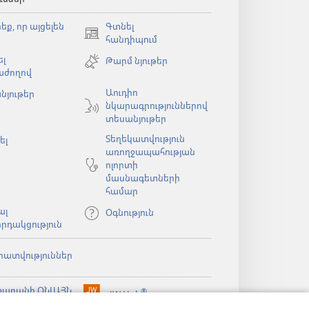
եք, որ այցելեն
Գտնել
(բացվում
հանդիպում
է
լ
Թարմ նյութեր
նոր
աժողով
պատուհան)
Աուդիո
նյութեր
նկարագրություններով
ն)
տեսանյութեր
Տեղեկատվություն
ել
առողջապահության
ոլորտի
մասնագետների
համար
ալ
Օգնություն
րդակցություն
րատվություններ
արանի ՕՆԼԱՅՆ
®
JW Hub
(բացվում
ն)
ԱԴԱՐԱՆ