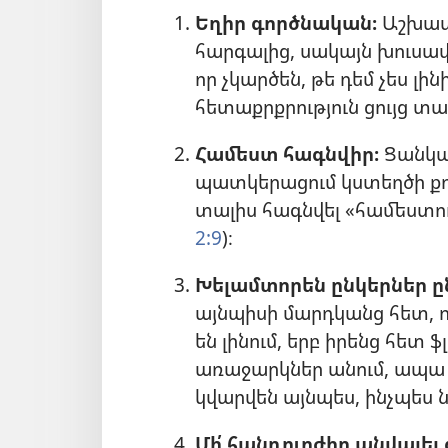
Եղիր գործնական։
Աշխատ
հարգալից, սակայն խուսափ
որ չկարծեն, թե դեմ չես լի
հետաքրքրություն ցույց տա
Համեստ հագնվիր։
Ցանկա
պատկերացում կստեղծի քո
տալիս հագնվել «համեստու
2:9
)։
Խելամտորեն ընկերներ ը
այնպիսի մարդկանց հետ, ով
են լինում, երբ իրենց հետ
առաջարկներ անում, ապա 
կվարվեն այնպես, ինչպես 
Մի՛ հանդուրժիր անվայել 