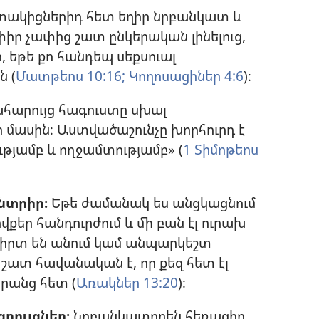
ակիցներիդ հետ եղիր նրբանկատ և
իր չափից շատ ընկերական լինելուց,
նի, եթե քո հանդեպ սեքսուալ
ն (
Մատթեոս 10:16;
Կողոսացիներ 4:6
)։
հարույց հագուստը սխալ
 մասին։ Աստվածաշունչը խորհուրդ է
թյամբ և ողջամտությամբ» (
1 Տիմոթեոս
նտրիր։
Եթե ժամանակ ես անցկացնում
քեր հանդուրժում և մի բան էլ ուրախ
 ֆլիրտ են անում կամ անպարկեշտ
շատ հավանական է, որ քեզ հետ էլ
նրանց հետ (
Առակներ 13:20
)։
զրույցներ։
Նրբանկատորեն հեռացիր,