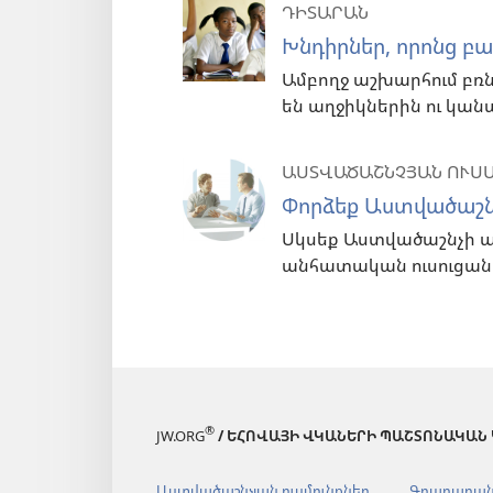
ԴԻՏԱՐԱՆ
Խնդիրներ, որոնց բա
Ամբողջ աշխարհում բռն
են աղջիկներին ու կանան
ԱՍՏՎԱԾԱՇՆՉՅԱՆ ՈՒՍ
Փորձեք Աստվածաշնչ
Սկսեք Աստվածաշնչի 
անհատական ուսուցանո
®
JW.ORG
/ ԵՀՈՎԱՅԻ ՎԿԱՆԵՐԻ ՊԱՇՏՈՆԱԿԱՆ
Աստվածաշնչյան ուսմունքներ
Գրադարա