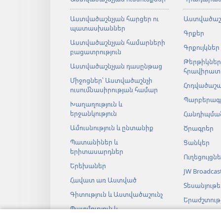
Աստվածաշնչյան հարցեր ու
Աստվածաշ
պատասխաններ
Գրքեր
Աստվածաշնչյան համարների
Գրքույկներ
բացատրություն
Թերթիկներ
Աստվածաշնչյան դասընթաց
հրավիրատ
Միջոցներ՝ Աստվածաշնչի
Հոդվածաշ
ուսումնասիրության համար
Պարբերագ
Խաղաղություն և
երջանկություն
Հանդիպման
Ամուսնություն և ընտանիք
Ծրագրեր
Պատանիներ և
Ցանկեր
երիտասարդներ
Ուղեցույցն
Երեխաներ
JW Broadcas
Հավատ առ Աստված
Տեսանյութե
Գիտություն և Աստվածաշունչ
Երաժշտությ
Պատմություն և
Աստվածաշ
Աստվածաշունչ