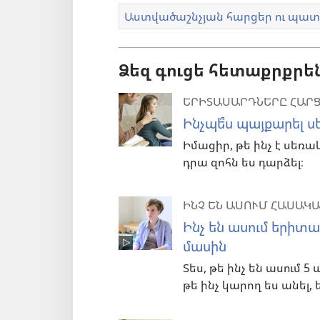
Աստվածաշնչյան հարցեր ու պ
Ձեզ գուցե հետաքրքրե
ԵՐԻՏԱՍԱՐԴՆԵՐԸ ՀԱՐՑ
Ինչպե՞ս պայքարել 
Իմացիր, թե ինչ է սեռա
դրա զոհն ես դարձել։
ԻՆՉ ԵՆ ԱՍՈՒՄ ՀԱՍԱԿ
Ինչ են ասում երիտ
մասին
Տես, թե ինչ են ասում 
թե ինչ կարող ես անել,