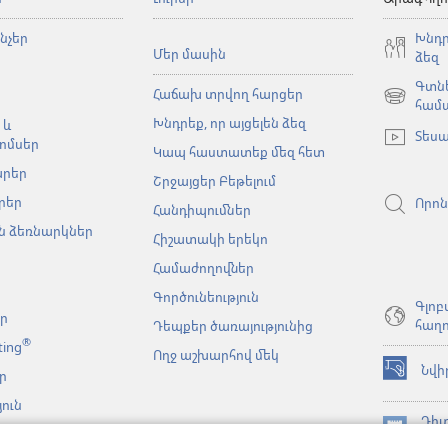
նչեր
Խնդր
Մեր մասին
ձեզ
Գտնե
Հաճախ տրվող հարցեր
(բացվում
համ
Խնդրեք, որ այցելեն ձեզ
է
 և
Տեսա
նոր
ոմսեր
Կապ հաստատեք մեզ հետ
պատուհա
արեր
Շրջայցեր Բեթելում
րեր
Որոն
Հանդիպումներ
 ձեռնարկներ
Հիշատակի երեկո
Համաժողովներ
Գործունեություն
Գլոբ
եր
հաղո
Դեպքեր ծառայությունից
®
ting
Ողջ աշխարհով մեկ
Նվի
ր
(բացվում
է
ուն
նոր
Դիտ
նչյան
պատուհա
(բացվում
ԳՐ