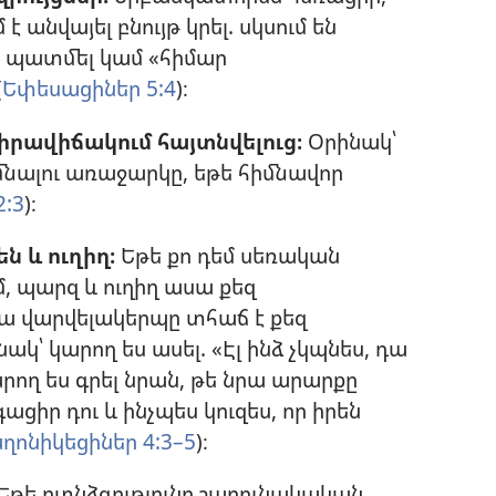
է անվայել բնույթ կրել. սկսում են
 պատմել կամ «հիմար
(
Եփեսացիներ 5:4
)։
րավիճակում հայտնվելուց։
Օրինակ՝
 մնալու առաջարկը, եթե հիմնավոր
:3
)։
 և ուղիղ։
Եթե քո դեմ սեռական
, պարզ և ուղիղ ասա քեզ
ա վարվելակերպը տհաճ է քեզ
ինակ՝ կարող ես ասել. «Էլ ինձ չկպնես, դա
արող ես գրել նրան, թե նրա արարքը
զգացիր դու և ինչպես կուզես, որ իրեն
ղոնիկեցիներ 4:3–5
)։
Եթե ոտնձգությունը շարունակական