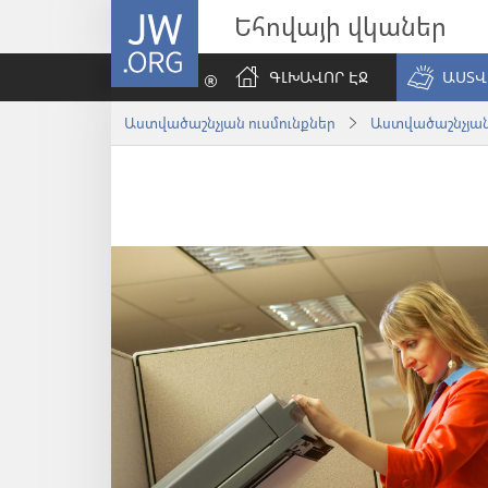
JW.ORG
Եհովայի վկաներ
ԳԼԽԱՎՈՐ ԷՋ
ԱՍՏՎ
Աստվածաշնչյան ուսմունքներ
Աստվածաշնչյա