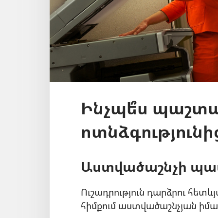
Ինչպե՞ս պաշտ
ոտնձգությունի
Աստվածաշնչի պ
Ուշադրություն դարձրու հետև
հիմքում աստվածաշնչյան իմա