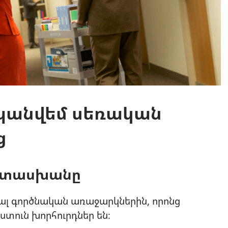
պանվեմ սեռական
ց
ատասխանը
յալ գործնական առաջարկներին, որոնց
ստուն խորհուրդներ են։