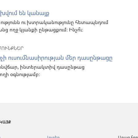
խվում են կանայք
ությունն ու խտրականությունը հետապնդում
ց ողջ կյանքի ընթացքում։ Ինչո՞ւ։
ՄՈՒՆՔՆԵՐ
ի ուսումնասիրության մեր դասընթացը
անվճար, ինտերակտիվ դասընթաց
ղի օգնությամբ։
 ԿԱՅՔ
ն
Լուրեր
Արագ հղո