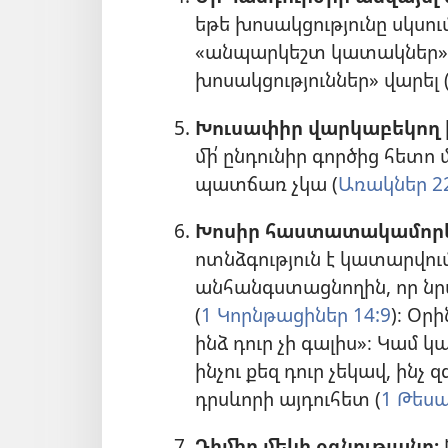
եթե խոսակցությունը սկսում 
«անպարկեշտ կատակներ»
խոսակցություններ» վարել 
Խուսափիր վարկաբեկող ի
մի՛ ընդունիր գործից հետո
պատճառ չկա (
Առակներ 22
Խոսիր հաստատակամորեն
ոտնձգություն է կատարվում
անհանգստացնողին, որ նր
(
1 Կորնթացիներ 14:9
)։ Օր
ինձ դուր չի գալիս»։ Կամ կ
ինչու քեզ դուր չեկավ, ինչ 
դրսևորի այդուհետ (
1 Թեսա
Դիմիր մեկի օգնությանը։