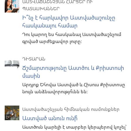
ԱՍՏՎԱԾԱՇՆՉՅԱՆ ՀԱՐՑԵՐ ՈՒ
ՊԱՏԱՍԽԱՆՆԵՐ
Ի՞նչ է հարկավոր Աստվածաշունչը
հասկանալու համար
Դու կարող ես հասկանալ Աստվածաշնչում
գրված արժեքավոր լուրը։
ԴԻՏԱՐԱՆ
Ճշմարտությունը Աստծու և Քրիստոսի
մասին
Արդյոք Եհովա Աստված և Հիսուս Քրիստոսը
նույն անձնավորությո՞ւնն են։
Աստվածաշնչյան հիմնական ուսմունքներ
Աստված անուն ունի՞
Աստծուն կարելի է տարբեր կերպերով կոչել՝