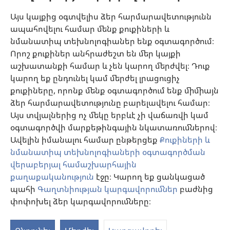
Օգնություն
Այս կայքից օգտվելիս ձեր հարմարավետությունն
ապահովելու համար մենք քուքիների և
Նվիրատվություններ
նմանատիպ տեխնոլոգիաներ ենք օգտագործում։
(բացվում
է
Որոշ քուքիներ անհրաժեշտ են մեր կայքի
նոր
աշխատանքի համար և չեն կարող մերժվել։ Դուք
Դիտարանի ՕՆԼԱՅՆ ԳՐԱԴԱՐԱՆ
(բացվում
պատուհան)
կարող եք ընդունել կամ մերժել լրացուցիչ
է
®
JW Hub
քուքիները, որոնք մենք օգտագործում ենք միմիայն
նոր
(բացվում
պատուհան)
ձեր հարմարավետությունը բարելավելու համար։
է
®
JW Library
հավելված
նոր
Այս տվյալներից ոչ մեկը երբևէ չի վաճառվի կամ
պատուհան)
օգտագործվի մարքեթինգային նկատառումներով։
Watchtower Library
Ավելին իմանալու համար ընթերցեք
Քուքիների և
նմանատիպ տեխնոլոգիաների օգտագործման
վերաբերյալ համաշխարհային
քաղաքականություն
էջը։ Կարող եք ցանկացած
պահի
Գաղտնիության կարգավորումներ
բաժնից
Copyright
© 2026 Watch Tower Bible and Tract Society of Pennsylvania.
ՕԳՏԱԳՈՐԾՄԱՆ ՊԱՅՄԱՆՆԵՐ
|
ԳԱՂՏՆԻՈՒԹՅԱՆ
փոփոխել ձեր կարգավորումները։
ՔԱՂԱՔԱԿԱՆՈՒԹՅՈՒՆ
|
ԳԱՂՏՆԻՈՒԹՅԱՆ ԿԱՐԳԱՎՈՐՈՒՄՆԵՐ