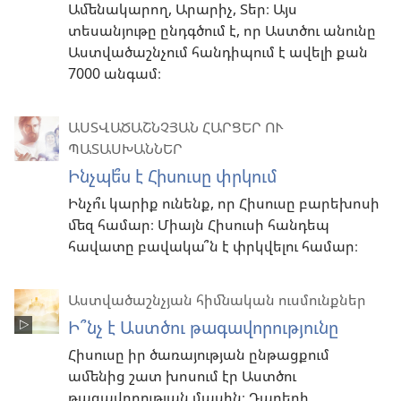
Ամենակարող, Արարիչ, Տեր։ Այս
տեսանյութը ընդգծում է, որ Աստծու անունը
Աստվածաշնչում հանդիպում է ավելի քան
7000 անգամ։
ԱՍՏՎԱԾԱՇՆՉՅԱՆ ՀԱՐՑԵՐ ՈՒ
ՊԱՏԱՍԽԱՆՆԵՐ
Ինչպե՞ս է Հիսուսը փրկում
Ինչո՞ւ կարիք ունենք, որ Հիսուսը բարեխոսի
մեզ համար։ Միայն Հիսուսի հանդեպ
հավատը բավակա՞ն է փրկվելու համար։
Աստվածաշնչյան հիմնական ուսմունքներ
Ի՞նչ է Աստծու թագավորությունը
Հիսուսը իր ծառայության ընթացքում
ամենից շատ խոսում էր Աստծու
թագավորության մասին։ Դարերի