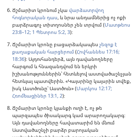
Ճշմարիտ կրոնում չկա
վարձատրվող
հոգևորական դաս
, և նրա անդամներից ոչ ոքի
բարձրագոչ տիտղոսներ չեն տրվում (
Մատթեոս
23:8–12;
1 Պետրոս 5:2, 3
)։
Ճշմարիտ կրոնը բացարձակապես
չեզոք է
քաղաքական հարցերում
(
Հովհաննես 17:16;
18:36
)։ Այդուհանդերձ, այն դավանողները
հարգում և հնազանդվում են երկրի
իշխանություններին՝ հետևելով աստվածաշնչյան
հետևյալ պատվերին. «Կայսրինը կայսրին տվեք,
իսկ Աստծունը՝ Աստծուն» (
Մարկոս 12:17;
Հռոմեացիներ 13:1, 2
)։
Ճշմարիտ կրոնը կյանքի ուղի է, ոչ թե
պարզապես ծիսակարգ կամ արարողակարգ։
Այն դավանողները հավատարիմ են մնում
Աստվածաշնչի բարձր բարոյական