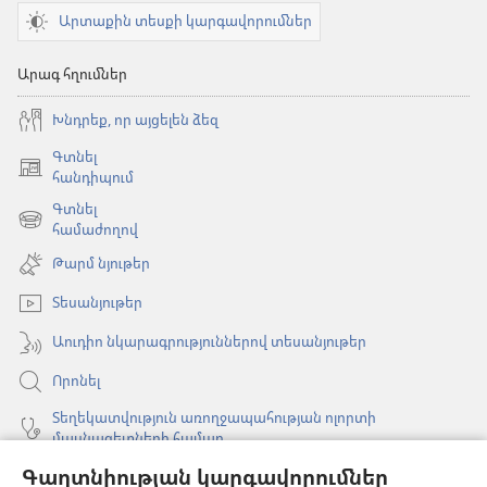
Արտաքին տեսքի կարգավորումներ
Արագ հղումներ
Խնդրեք, որ այցելեն ձեզ
Գտնել
(բացվում
հանդիպում
է
Գտնել
նոր
(բացվում
համաժողով
պատուհան)
է
Թարմ նյութեր
նոր
պատուհան)
Տեսանյութեր
Աուդիո նկարագրություններով տեսանյութեր
Որոնել
Տեղեկատվություն առողջապահության ոլորտի
մասնագետների համար
Գաղտնիության կարգավորումներ
Գլոբալ հաղորդակցություն