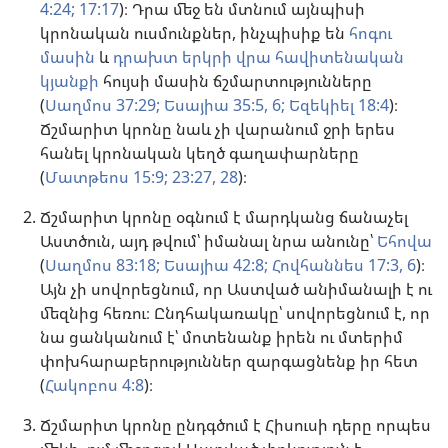
4:24;
17:17
)։ Դրա մեջ են մտնում այնպիսի
կրոնական ուսմունքներ, ինչպիսիք են
հոգու
մասին
և
դրախտ երկրի վրա հավիտենական
կյանքի
հույսի մասին ճշմարտությունները
(
Սաղմոս 37:29;
Եսայիա 35:5, 6;
Եզեկիել 18:4
)։
Ճշմարիտ կրոնը նաև չի վարանում ջրի երես
հանել կրոնական կեղծ գաղափարները
(
Մատթեոս 15:9;
23:27, 28
)։
Ճշմարիտ կրոնը օգնում է մարդկանց ճանաչել
Աստծուն, այդ թվում՝ իմանալ նրա անունը՝
Եհովա
(
Սաղմոս 83:18;
Եսայիա 42:8;
Հովհաննես 17:3,
6
)։
Այն չի սովորեցնում, որ Աստված անիմանալի է ու
մեզնից հեռու։ Ընդհակառակը՝ սովորեցնում է, որ
նա ցանկանում է՝ մոտենանք իրեն ու մտերիմ
փոխհարաբերություններ զարգացնենք իր հետ
(
Հակոբոս 4:8
)։
Ճշմարիտ կրոնը ընդգծում է Հիսուսի դերը որպես