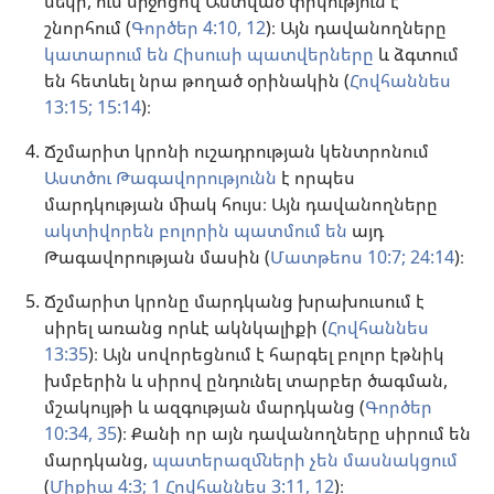
մեկի, ում միջոցով Աստված փրկություն է
շնորհում (
Գործեր 4:10,
12
)։ Այն դավանողները
կատարում են Հիսուսի պատվերները
և ձգտում
են հետևել նրա թողած օրինակին (
Հովհաննես
13:15;
15:14
)։
Ճշմարիտ կրոնի ուշադրության կենտրոնում
Աստծու Թագավորությունն
է որպես
մարդկության միակ հույս։ Այն դավանողները
ակտիվորեն բոլորին պատմում են
այդ
Թագավորության մասին (
Մատթեոս 10:7;
24:14
)։
Ճշմարիտ կրոնը մարդկանց խրախուսում է
սիրել առանց որևէ ակնկալիքի (
Հովհաննես
13:35
)։ Այն սովորեցնում է հարգել բոլոր էթնիկ
խմբերին և սիրով ընդունել տարբեր ծագման,
մշակույթի և ազգության մարդկանց (
Գործեր
10:34, 35
)։ Քանի որ այն դավանողները սիրում են
մարդկանց,
պատերազմների չեն մասնակցում
(
Միքիա 4:3;
1 Հովհաննես 3:11, 12
)։