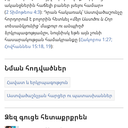
ականջներին հաճելի բաներ լսելու համար»
(
2 Տիմոթեոս 4:3
)։ Դրան հակառակ՝ Աստվածաշունչը
հորդորում է բոլորին հետևել
«մեր Աստծու և Հոր
տեսանկյունից՝ մաքուր ու անպիղծ
երկրպագությանը»,
նույնիսկ եթե այն չունի
հասարակության համակրանքը (
Հակոբոս 1:27;
Հովհաննես 15:18, 19
)։
Նման հոդվածներ
Հավատ և երկրպագություն
Աստվածաշնչյան հարցեր ու պատասխաններ
Ձեզ գուցե հետաքրքրեն