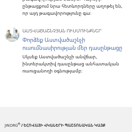
ընթացքում նրա հետևորդները աղոթել են,
որ այդ թագավորությունը գա։
ԱՍՏՎԱԾԱՇՆՉՅԱՆ ՈՒՍՄՈՒՆՔՆԵՐ
Փորձեք Աստվածաշնչի
ուսումնասիրության մեր դասընթացը
Սկսեք Աստվածաշնչի անվճար,
ինտերակտիվ դասընթաց անհատական
ուսուցանողի օգնությամբ։
®
JW.ORG
/ ԵՀՈՎԱՅԻ ՎԿԱՆԵՐԻ ՊԱՇՏՈՆԱԿԱՆ ԿԱՅՔ