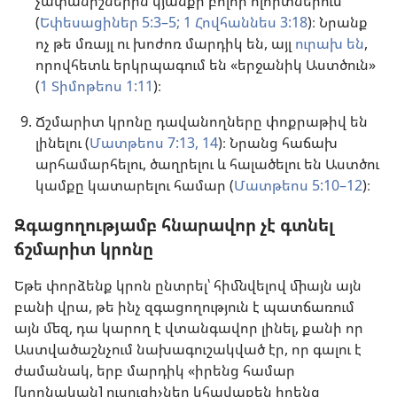
չափանիշներին կյանքի բոլոր ոլորտներում
(
Եփեսացիներ 5:3–5;
1 Հովհաննես 3:18
)։ Նրանք
ոչ թե մռայլ ու խոժոռ մարդիկ են, այլ
ուրախ են
,
որովհետև երկրպագում են «երջանիկ Աստծուն»
(
1 Տիմոթեոս 1:11
)։
Ճշմարիտ կրոնը դավանողները փոքրաթիվ են
լինելու (
Մատթեոս 7:13, 14
)։ Նրանց հաճախ
արհամարհելու, ծաղրելու և հալածելու են Աստծու
կամքը կատարելու համար (
Մատթեոս 5:10–12
)։
Զգացողությամբ հնարավոր չէ գտնել
ճշմարիտ կրոնը
Եթե փորձենք կրոն ընտրել՝ հիմնվելով միայն այն
բանի վրա, թե ինչ զգացողություն է պատճառում
այն մեզ, դա կարող է վտանգավոր լինել, քանի որ
Աստվածաշնչում նախագուշակված էր, որ գալու է
ժամանակ, երբ մարդիկ «իրենց համար
[կրոնական] ուսուցիչներ կհավաքեն իրենց