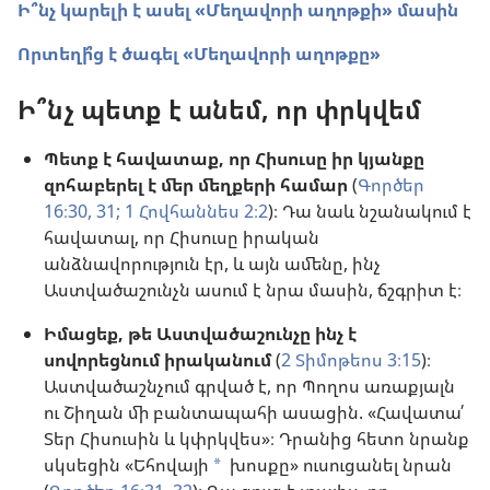
Ի՞նչ կարելի է ասել «Մեղավորի աղոթքի» մասին
Որտեղի՞ց է ծագել «Մեղավորի աղոթքը»
Ի՞նչ պետք է անեմ, որ փրկվեմ
Պետք է հավատաք, որ Հիսուսը իր կյանքը
զոհաբերել է մեր մեղքերի համար
(
Գործեր
16։30, 31;
1 Հովհաննես 2։2
)։ Դա նաև նշանակում է
հավատալ, որ Հիսուսը իրական
անձնավորություն էր, և այն ամենը, ինչ
Աստվածաշունչն ասում է նրա մասին, ճշգրիտ է։
Իմացեք, թե Աստվածաշունչը ինչ է
սովորեցնում իրականում
(
2 Տիմոթեոս 3։15
)։
Աստվածաշնչում գրված է, որ Պողոս առաքյալն
ու Շիղան մի բանտապահի ասացին. «Հավատա՛
Տեր Հիսուսին և կփրկվես»։ Դրանից հետո նրանք
սկսեցին «Եհովայի
խոսքը» ուսուցանել նրան
a