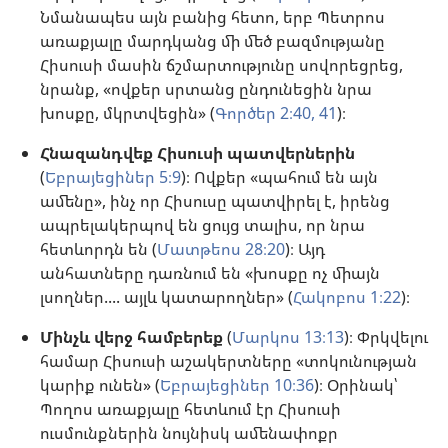
Նմանապես այն բանից հետո, երբ Պետրոս
առաքյալը մարդկանց մի մեծ բազմությանը
Հիսուսի մասին ճշմարտությունը սովորեցրեց,
նրանք, «ովքեր սրտանց ընդունեցին նրա
խոսքը, մկրտվեցին» (
Գործեր 2։40, 41
)։
Հնազանդվեք Հիսուսի պատվերներին
(
Եբրայեցիներ 5։9
)։ Ովքեր «պահում են այն
ամենը», ինչ որ Հիսուսը պատվիրել է, իրենց
ապրելակերպով են ցույց տալիս, որ նրա
հետևորդն են (
Մատթեոս 28։20
)։ Այդ
անհատները դառնում են «խոսքը ոչ միայն
լսողներ.... այլև կատարողներ» (
Հակոբոս 1։22
)։
Մինչև վերջ համբերեք
(
Մարկոս 13։13
)։ Փրկվելու
համար Հիսուսի աշակերտները «տոկունության
կարիք ունեն» (
Եբրայեցիներ 10։36
)։ Օրինակ՝
Պողոս առաքյալը հետևում էր Հիսուսի
ուսմունքներին նույնիսկ ամենափոքր