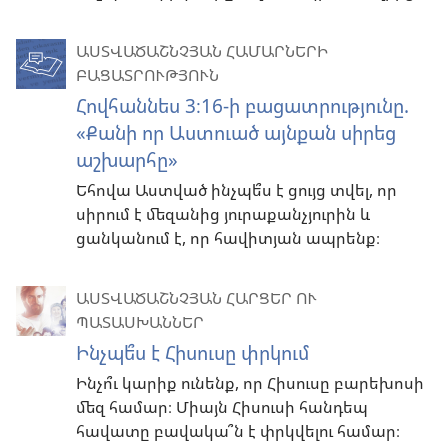
ԱՍՏՎԱԾԱՇՆՉՅԱՆ ՀԱՄԱՐՆԵՐԻ
ԲԱՑԱՏՐՈՒԹՅՈՒՆ
Հովհաննես 3։16-ի բացատրությունը.
«Քանի որ Աստուած այնքան սիրեց
աշխարհը»
Եհովա Աստված ինչպե՞ս է ցույց տվել, որ
սիրում է մեզանից յուրաքանչյուրին և
ցանկանում է, որ հավիտյան ապրենք։
ԱՍՏՎԱԾԱՇՆՉՅԱՆ ՀԱՐՑԵՐ ՈՒ
ՊԱՏԱՍԽԱՆՆԵՐ
Ինչպե՞ս է Հիսուսը փրկում
Ինչո՞ւ կարիք ունենք, որ Հիսուսը բարեխոսի
մեզ համար։ Միայն Հիսուսի հանդեպ
հավատը բավակա՞ն է փրկվելու համար։