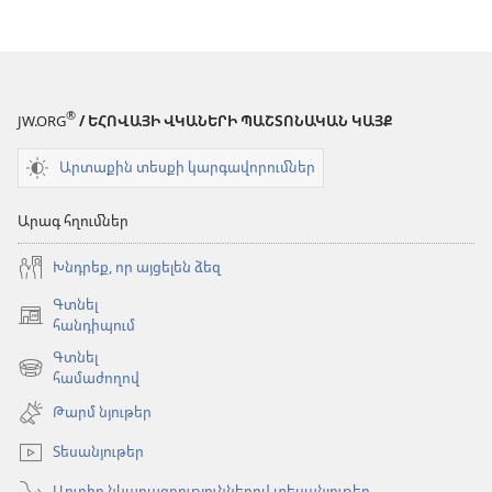
®
JW.ORG
/ ԵՀՈՎԱՅԻ ՎԿԱՆԵՐԻ ՊԱՇՏՈՆԱԿԱՆ ԿԱՅՔ
Արտաքին տեսքի կարգավորումներ
Արագ հղումներ
Խնդրեք, որ այցելեն ձեզ
Գտնել
(բացվում
հանդիպում
է
Գտնել
նոր
(բացվում
համաժողով
պատուհան)
է
Թարմ նյութեր
նոր
պատուհան)
Տեսանյութեր
Աուդիո նկարագրություններով տեսանյութեր