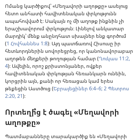
Ոմանց կարծիքով՝ «Մեղավորի աղոթքը» ասելուց
հետո անհատի հավիտենական փրկությունն
ապահովված է։ Սակայն ոչ մի աղոթք ինքնին չի
երաշխավորում փրկություն։ Լինելով անկատար
մարդիկ՝ մենք անընդհատ սխալներ ենք գործում
(
1 Հովհաննես 1:8
)։ Այդ պատճառով Հիսուսը իր
հետևորդներին սովորեցրեց, որ կանոնավորաբար
աղոթեն մեղքերի թողության համար (
Ղուկաս 11:2,
4
)։ Ավելին, որոշ քրիստոնյաներ, ովքեր
հավիտենական փրկության հեռանկարն ունեին,
կորցրին այն, քանի որ հեռացան կամ երես
թեքեցին Աստծուց (
Եբրայեցիներ 6։4–6;
2 Պետրոս
2։20, 21
)։
Որտեղի՞ց է ծագել «Մեղավորի
աղոթքը»
Պատմաբանները տարակարծիք են «Մեղավորի