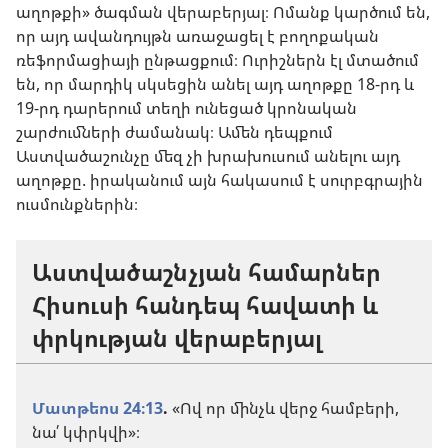
աղոթքի» ծագման վերաբերյալ։ Ոմանք կարծում են,
որ այդ ավանդույթն առաջացել է բողոքական
ռեֆորմացիայի ընթացքում։ Ուրիշներն էլ մտածում
են, որ մարդիկ սկսեցին անել այդ աղոթքը 18-րդ և
19-րդ դարերում տեղի ունեցած կրոնական
շարժումների ժամանակ։ Ամեն դեպքում
Աստվածաշունչը մեզ չի խրախուսում անելու այդ
աղոթքը. իրականում այն հակասում է սուրբգրային
ուսմունքներին։
Աստվածաշնչյան համարներ
Հիսուսի հանդեպ հավատի և
փրկության վերաբերյալ
Մատթեոս 24։13
.
«Ով որ մինչև վերջ համբերի,
նա՛ կփրկվի»։