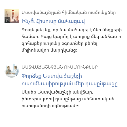
Աստվածաշնչյան հիմնական ուսմունքներ
Ինչո՞ւ Հիսուսը մահացավ
Գուցե լսել եք, որ նա մահացել է մեր մեղքերի
համար։ Բայց կարո՞ղ է արդյոք մեկ անհատի
զոհաբերությունը օգուտներ բերել
միլիոնավոր մարդկանց։
ԱՍՏՎԱԾԱՇՆՉՅԱՆ ՈՒՍՄՈՒՆՔՆԵՐ
Փորձեք Աստվածաշնչի
ուսումնասիրության մեր դասընթացը
Սկսեք Աստվածաշնչի անվճար,
ինտերակտիվ դասընթաց անհատական
ուսուցանողի օգնությամբ։