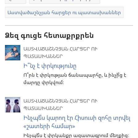
Աստվածաշնչյան հարցեր ու պատասխաններ
Ձեզ գուցե հետաքրքրեն
ԱՍՏՎԱԾԱՇՆՉՅԱՆ ՀԱՐՑԵՐ ՈՒ
ՊԱՏԱՍԽԱՆՆԵՐ
Ի՞նչ է փրկությունը
Ո՞րն է փրկության ճանապարհը, և ինչի՞ց է
մարդը փրկվում։
ԱՍՏՎԱԾԱՇՆՉՅԱՆ ՀԱՐՑԵՐ ՈՒ
ՊԱՏԱՍԽԱՆՆԵՐ
Ինչպե՞ս կարող էր Հիսուսի զոհը տրվել
«շատերի համար»
Ինչպե՞ս է փրկանքը ազատագրում մեղքից։