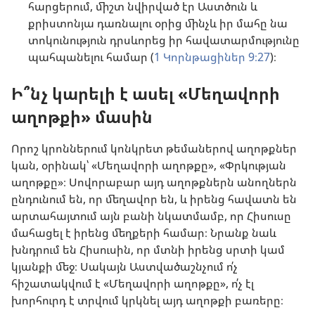
հարցերում, միշտ նվիրված էր Աստծուն և
քրիստոնյա դառնալու օրից մինչև իր մահը նա
տոկունություն դրսևորեց իր հավատարմությունը
պահպանելու համար (
1 Կորնթացիներ 9։27
)։
Ի՞նչ կարելի է ասել «Մեղավորի
աղոթքի» մասին
Որոշ կրոններում կոնկրետ թեմաներով աղոթքներ
կան, օրինակ՝ «Մեղավորի աղոթքը», «Փրկության
աղոթքը»։ Սովորաբար այդ աղոթքներն անողներն
ընդունում են, որ մեղավոր են, և իրենց հավատն են
արտահայտում այն բանի նկատմամբ, որ Հիսուսը
մահացել է իրենց մեղքերի համար։ Նրանք նաև
խնդրում են Հիսուսին, որ մտնի իրենց սրտի կամ
կյանքի մեջ։ Սակայն Աստվածաշնչում ո՛չ
հիշատակվում է «Մեղավորի աղոթքը», ո՛չ էլ
խորհուրդ է տրվում կրկնել այդ աղոթքի բառերը։