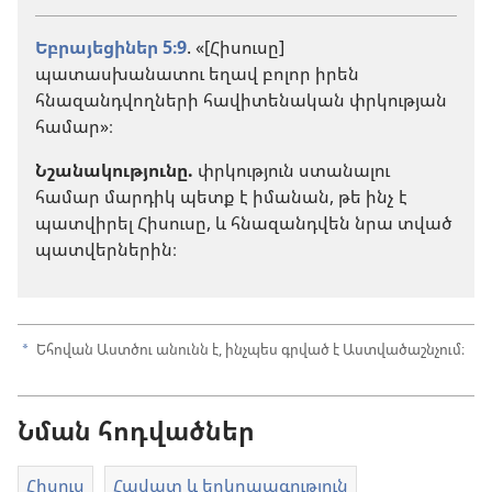
Եբրայեցիներ 5։9
. «[Հիսուսը]
պատասխանատու եղավ բոլոր իրեն
հնազանդվողների հավիտենական փրկության
համար»։
Նշանակությունը.
փրկություն ստանալու
համար մարդիկ պետք է իմանան, թե ինչ է
պատվիրել Հիսուսը, և հնազանդվեն նրա տված
պատվերներին։
Եհովան Աստծու անունն է, ինչպես գրված է Աստվածաշնչում։
a
Նման հոդվածներ
Հիսուս
Հավատ և երկրպագություն