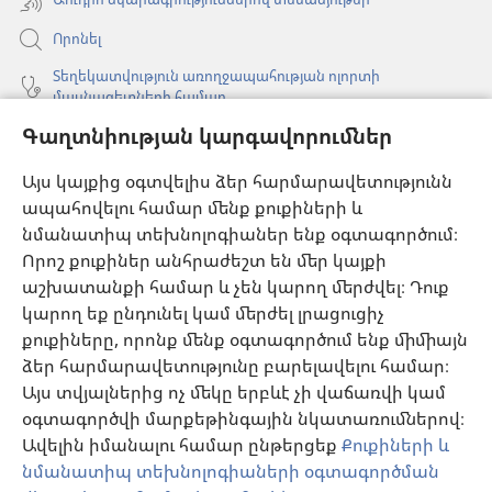
Որոնել
Տեղեկատվություն առողջապահության ոլորտի
մասնագետների համար
Գաղտնիության կարգավորումներ
Գլոբալ հաղորդակցություն
Օգնություն
Այս կայքից օգտվելիս ձեր հարմարավետությունն
ապահովելու համար մենք քուքիների և
Նվիրատվություններ
նմանատիպ տեխնոլոգիաներ ենք օգտագործում։
(բացվում
է
Որոշ քուքիներ անհրաժեշտ են մեր կայքի
նոր
աշխատանքի համար և չեն կարող մերժվել։ Դուք
Դիտարանի ՕՆԼԱՅՆ ԳՐԱԴԱՐԱՆ
(բացվում
պատուհան)
կարող եք ընդունել կամ մերժել լրացուցիչ
է
®
JW Hub
քուքիները, որոնք մենք օգտագործում ենք միմիայն
նոր
(բացվում
պատուհան)
ձեր հարմարավետությունը բարելավելու համար։
է
®
JW Library
հավելված
նոր
Այս տվյալներից ոչ մեկը երբևէ չի վաճառվի կամ
պատուհան)
օգտագործվի մարքեթինգային նկատառումներով։
Watchtower Library
Ավելին իմանալու համար ընթերցեք
Քուքիների և
նմանատիպ տեխնոլոգիաների օգտագործման