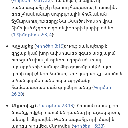
(
Գործեր 16։31, 32
)։ Դա ցույց է տալիս, որ
բանտապահը չէր կարող հավատալ Հիսուսին,
եթե չհասկանար սուրբգրային հիմնական
ճշմարտությունները։ Նա Աստծու Խոսքի վրա
հիմնված ճշգրիտ գիտելիքների կարիք ուներ
(
1 Տիմոթեոս 2։3, 4
)։
Զղջացեք
(
Գործեր 3:19
)։ Դուք նաև պետք է
զղջաք կամ խոր ափսոսանք զգաք անցյալում
ունեցած սխալ մտքերի և գործած սխալ
արարքների համար։ Ձեր զղջումը ակնհայտ
կլինի ուրիշների համար, երբ դադարեք Աստծուն
տհաճ գործեր անելուց և «զղջմանը
համապատասխան գործեր» անեք (
Գործեր
26։20
)։
Մկրտվեք
(
Մատթեոս 28:19
)։ Հիսուսն ասաց, որ
նրանք, ովքեր ուզում են դառնալ իր աշակերտը,
պետք է մկրտվեն։ Բանտապահը, որի մասին
արդեն խոսվեց, մկրտվեց (
Գործեր 16։33
)։