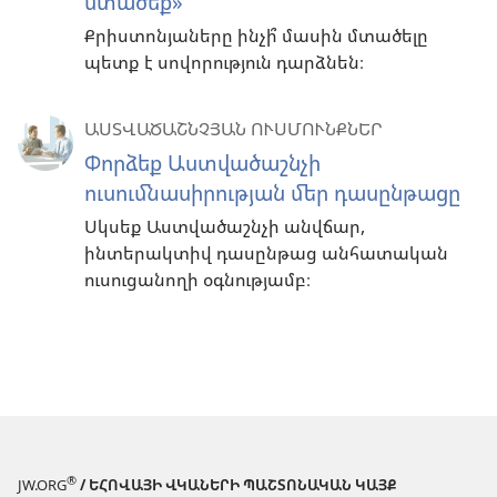
մտածեք»
Քրիստոնյաները ինչի՞ մասին մտածելը
պետք է սովորություն դարձնեն։
ԱՍՏՎԱԾԱՇՆՉՅԱՆ ՈՒՍՄՈՒՆՔՆԵՐ
Փորձեք Աստվածաշնչի
ուսումնասիրության մեր դասընթացը
Սկսեք Աստվածաշնչի անվճար,
ինտերակտիվ դասընթաց անհատական
ուսուցանողի օգնությամբ։
®
JW.ORG
/ ԵՀՈՎԱՅԻ ՎԿԱՆԵՐԻ ՊԱՇՏՈՆԱԿԱՆ ԿԱՅՔ