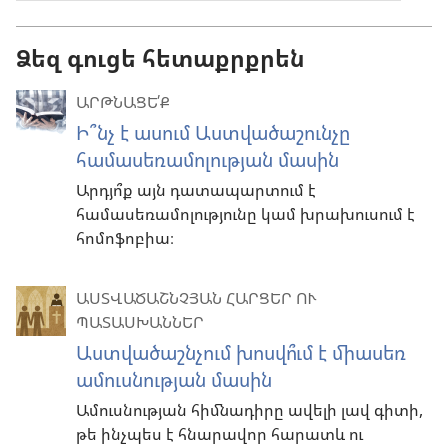
Ձեզ գուցե հետաքրքրեն
ԱՐԹՆԱՑԵ՛Ք
Ի՞նչ է ասում Աստվածաշունչը
համասեռամոլության մասին
Արդյո՞ք այն դատապարտում է
համասեռամոլությունը կամ խրախուսում է
հոմոֆոբիա։
ԱՍՏՎԱԾԱՇՆՉՅԱՆ ՀԱՐՑԵՐ ՈՒ
ՊԱՏԱՍԽԱՆՆԵՐ
Աստվածաշնչում խոսվո՞ւմ է միասեռ
ամուսնության մասին
Ամուսնության հիմնադիրը ավելի լավ գիտի,
թե ինչպես է հնարավոր հարատև ու