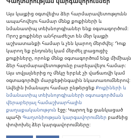
Գաղտնիության կարգավորումներ
Օգնություն
Այս կայքից օգտվելիս ձեր հարմարավետությունն
ապահովելու համար մենք քուքիների և
Նվիրատվություններ
նմանատիպ տեխնոլոգիաներ ենք օգտագործում։
(բացվում
է
Որոշ քուքիներ անհրաժեշտ են մեր կայքի
նոր
աշխատանքի համար և չեն կարող մերժվել։ Դուք
Դիտարանի ՕՆԼԱՅՆ ԳՐԱԴԱՐԱՆ
(բացվում
պատուհան)
կարող եք ընդունել կամ մերժել լրացուցիչ
է
®
JW Hub
քուքիները, որոնք մենք օգտագործում ենք միմիայն
նոր
(բացվում
պատուհան)
ձեր հարմարավետությունը բարելավելու համար։
է
®
JW Library
հավելված
նոր
Այս տվյալներից ոչ մեկը երբևէ չի վաճառվի կամ
պատուհան)
օգտագործվի մարքեթինգային նկատառումներով։
Watchtower Library
Ավելին իմանալու համար ընթերցեք
Քուքիների և
նմանատիպ տեխնոլոգիաների օգտագործման
վերաբերյալ համաշխարհային
քաղաքականություն
էջը։ Կարող եք ցանկացած
պահի
Գաղտնիության կարգավորումներ
բաժնից
Copyright
© 2026 Watch Tower Bible and Tract Society of Pennsylvania.
ՕԳՏԱԳՈՐԾՄԱՆ ՊԱՅՄԱՆՆԵՐ
|
ԳԱՂՏՆԻՈՒԹՅԱՆ
փոփոխել ձեր կարգավորումները։
ՔԱՂԱՔԱԿԱՆՈՒԹՅՈՒՆ
|
ԳԱՂՏՆԻՈՒԹՅԱՆ ԿԱՐԳԱՎՈՐՈՒՄՆԵՐ