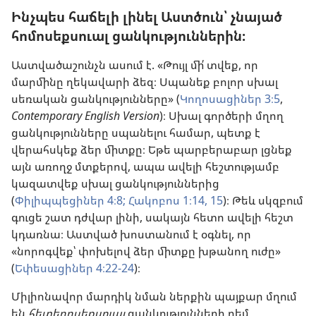
Ինչպես հաճելի լինել Աստծուն՝ չնայած
հոմոսեքսուալ ցանկություններին։
Աստվածաշունչն ասում է. «Թույլ մի՛ տվեք, որ
մարմինը ղեկավարի ձեզ։ Սպանեք բոլոր սխալ
սեռական ցանկությունները» (
Կողոսացիներ 3։5
,
Contemporary English Version
)։ Սխալ գործերի մղող
ցանկությունները սպանելու համար, պետք է
վերահսկեք ձեր միտքը։ Եթե պարբերաբար լցնեք
այն առողջ մտքերով, ապա ավելի հեշտությամբ
կազատվեք սխալ ցանկություններից
(
Փիլիպպեցիներ 4։8;
Հակոբոս 1։14, 15
)։ Թեև սկզբում
գուցե շատ դժվար լինի, սակայն հետո ավելի հեշտ
կդառնա։ Աստված խոստանում է օգնել, որ
«նորոգվեք՝ փոխելով ձեր միտքը խթանող ուժը»
(
Եփեսացիներ 4։22-24
)։
Միլիոնավոր մարդիկ նման ներքին պայքար մղում
են
հետերոսեքսուալ
ցանկությունների դեմ,