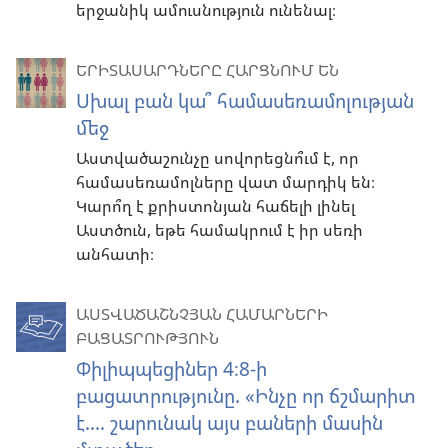
երջանիկ ամուսնություն ունենալ։
ԵՐԻՏԱՍԱՐԴՆԵՐԸ ՀԱՐՑՆՈՒՄ ԵՆ
Սխալ բան կա՞ համասեռամոլության
մեջ
Աստվածաշունչը սովորեցնո՞ւմ է, որ
համասեռամոլները վատ մարդիկ են։
Կարո՞ղ է քրիստոնյան հաճելի լինել
Աստծուն, եթե համակրում է իր սեռի
անհատի։
ԱՍՏՎԱԾԱՇՆՉՅԱՆ ՀԱՄԱՐՆԵՐԻ
ԲԱՑԱՏՐՈՒԹՅՈՒՆ
Փիլիպպեցիներ 4։8-ի
բացատրությունը. «Ինչը որ ճշմարիտ
է.... շարունակ այս բաների մասին