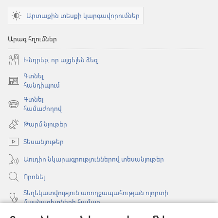
Արտաքին տեսքի կարգավորումներ
Արագ հղումներ
Խնդրեք, որ այցելեն ձեզ
Գտնել
(բացվում
հանդիպում
է
Գտնել
նոր
(բացվում
համաժողով
պատուհան)
է
Թարմ նյութեր
նոր
պատուհան)
Տեսանյութեր
Աուդիո նկարագրություններով տեսանյութեր
Որոնել
Տեղեկատվություն առողջապահության ոլորտի
մասնագետների համար
Գլոբալ հաղորդակցություն