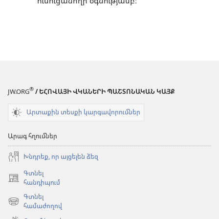
ուսուցանողի օգնությամբ։
®
JW.ORG
/ ԵՀՈՎԱՅԻ ՎԿԱՆԵՐԻ ՊԱՇՏՈՆԱԿԱՆ ԿԱՅՔ
Արտաքին տեսքի կարգավորումներ
Արագ հղումներ
Խնդրեք, որ այցելեն ձեզ
Գտնել
(բացվում
հանդիպում
է
Գտնել
նոր
(բացվում
համաժողով
պատուհան)
է