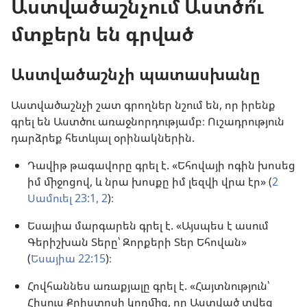
Աստվածաշնչում Աստծո՞ւ
մտքերն են գրված
Աստվածաշնչի պատասխանը
Աստվածաշնչի շատ գրողներ նշում են, որ իրենք
գրել են Աստծու առաջնորդությամբ։ Ուշադրություն
դարձրեք հետևյալ օրինակներին.
Դավիթ թագավորը գրել է. «Եհովայի ոգին խոսեց
իմ միջոցով, և նրա խոսքը իմ լեզվի վրա էր» (
2
Սամուել 23:1, 2
)։
Եսայիա մարգարեն գրել է. «Այսպես է ասում
Գերիշխան Տերը՝ Զորքերի Տեր Եհովան»
(
Եսայիա 22:15
)։
Հովհաննես առաքյալը գրել է. «Հայտնություն՝
Հիսուս Քրիստոսի կողմից, որ Աստված տվեց