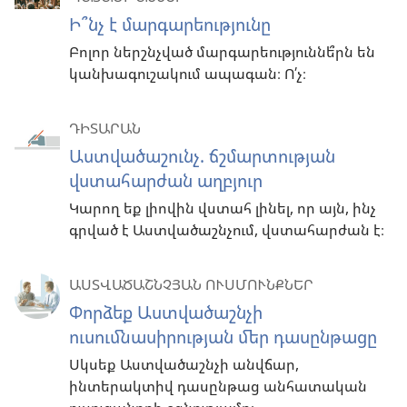
Ի՞նչ է մարգարեությունը
Բոլոր ներշնչված մարգարեություննե՞րն են
կանխագուշակում ապագան։ Ո՛չ։
ԴԻՏԱՐԱՆ
Աստվածաշունչ. ճշմարտության
վստահարժան աղբյուր
Կարող եք լիովին վստահ լինել, որ այն, ինչ
գրված է Աստվածաշնչում, վստահարժան է։
ԱՍՏՎԱԾԱՇՆՉՅԱՆ ՈՒՍՄՈՒՆՔՆԵՐ
Փորձեք Աստվածաշնչի
ուսումնասիրության մեր դասընթացը
Սկսեք Աստվածաշնչի անվճար,
ինտերակտիվ դասընթաց անհատական