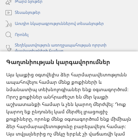
Թարմ նյութեր
նոր
պատուհան)
Տեսանյութեր
Աուդիո նկարագրություններով տեսանյութեր
Որոնել
Տեղեկատվություն առողջապահության ոլորտի
մասնագետների համար
Գաղտնիության կարգավորումներ
Գլոբալ հաղորդակցություն
Օգնություն
Այս կայքից օգտվելիս ձեր հարմարավետությունն
ապահովելու համար մենք քուքիների և
Նվիրատվություններ
նմանատիպ տեխնոլոգիաներ ենք օգտագործում։
(բացվում
է
Որոշ քուքիներ անհրաժեշտ են մեր կայքի
նոր
աշխատանքի համար և չեն կարող մերժվել։ Դուք
Դիտարանի ՕՆԼԱՅՆ ԳՐԱԴԱՐԱՆ
(բացվում
պատուհան)
կարող եք ընդունել կամ մերժել լրացուցիչ
է
®
JW Hub
քուքիները, որոնք մենք օգտագործում ենք միմիայն
նոր
(բացվում
պատուհան)
ձեր հարմարավետությունը բարելավելու համար։
է
®
JW Library
հավելված
նոր
Այս տվյալներից ոչ մեկը երբևէ չի վաճառվի կամ