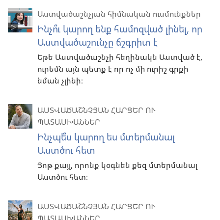
Աստվածաշնչյան հիմնական ուսմունքներ
Ինչո՞ւ կարող ենք համոզված լինել, որ
Աստվածաշունչը ճշգրիտ է
Եթե Աստվածաշնչի հեղինակն Աստված է,
ուրեմն այն պետք է որ ոչ մի ուրիշ գրքի
նման չլինի։
ԱՍՏՎԱԾԱՇՆՉՅԱՆ ՀԱՐՑԵՐ ՈՒ
ՊԱՏԱՍԽԱՆՆԵՐ
Ինչպե՞ս կարող ես մտերմանալ
Աստծու հետ
Յոթ քայլ, որոնք կօգնեն քեզ մտերմանալ
Աստծու հետ։
ԱՍՏՎԱԾԱՇՆՉՅԱՆ ՀԱՐՑԵՐ ՈՒ
ՊԱՏԱՍԽԱՆՆԵՐ