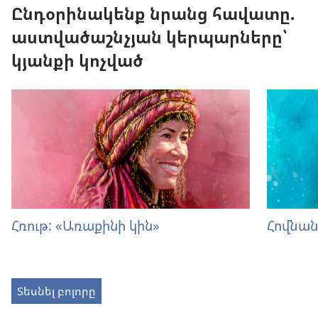
Ընդօրինակենք նրանց հավատը.
աստվածաշնչյան կերպարները՝
կյանքի կոչված
Հռութ: «Առաքինի կին»
Հովնան
Տեսնել բոլորը