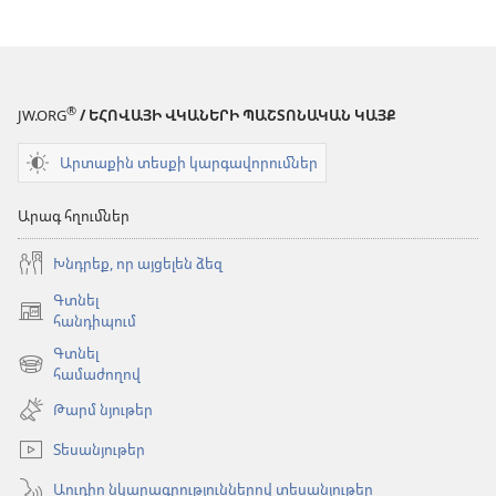
®
JW.ORG
/ ԵՀՈՎԱՅԻ ՎԿԱՆԵՐԻ ՊԱՇՏՈՆԱԿԱՆ ԿԱՅՔ
Արտաքին տեսքի կարգավորումներ
Արագ հղումներ
Խնդրեք, որ այցելեն ձեզ
Գտնել
(բացվում
հանդիպում
է
Գտնել
նոր
(բացվում
համաժողով
պատուհան)
է
Թարմ նյութեր
նոր
պատուհան)
Տեսանյութեր
Աուդիո նկարագրություններով տեսանյութեր