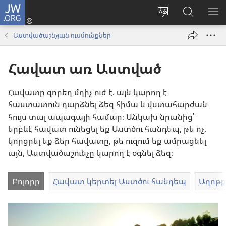
JW.ORG
Մուտքագրվել
(բացվում
Փոխել
Որոնում
ՑՈ
է
կայքի
JW.ORG
ՏԱ
Աստվածաշնչյան ուսմունքներ
նոր
լեզուն
կայքում
ՄԵ
պատուհան)
Հավատ առ Աստված
Հավատը զորեղ մղիչ ուժ է. այն կարող է
հաստատուն դարձնել ձեզ հիմա և վստահարժան
հույս տալ ապագայի համար։ Անկախ նրանից՝
երբևէ հավատ ունեցել եք Աստծու հանդեպ, թե ոչ,
կորցրել եք ձեր հավատը, թե ուզում եք ամրացնել
այն, Աստվածաշունչը կարող է օգնել ձեզ։
Բոլորը
Հավատ կերտել Աստծու հանդեպ
Աղոթ