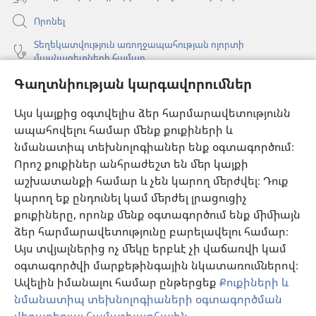
Որոնել
Տեղեկատվություն առողջապահության ոլորտի
մասնագետների համար
Գլոբալ հաղորդակցություն
Գաղտնիության կարգավորումներ
Օգնություն
Այս կայքից օգտվելիս ձեր հարմարավետությունն
ապահովելու համար մենք քուքիների և
Նվիրատվություններ
նմանատիպ տեխնոլոգիաներ ենք օգտագործում։
(բացվում
է
Որոշ քուքիներ անհրաժեշտ են մեր կայքի
նոր
աշխատանքի համար և չեն կարող մերժվել։ Դուք
Դիտարանի ՕՆԼԱՅՆ ԳՐԱԴԱՐԱՆ
(բացվում
պատուհան)
կարող եք ընդունել կամ մերժել լրացուցիչ
է
®
JW Hub
քուքիները, որոնք մենք օգտագործում ենք միմիայն
նոր
(բացվում
պատուհան)
ձեր հարմարավետությունը բարելավելու համար։
է
®
JW Library
հավելված
նոր
Այս տվյալներից ոչ մեկը երբևէ չի վաճառվի կամ
պատուհան)
օգտագործվի մարքեթինգային նկատառումներով։
Watchtower Library
Ավելին իմանալու համար ընթերցեք
Քուքիների և
նմանատիպ տեխնոլոգիաների օգտագործման