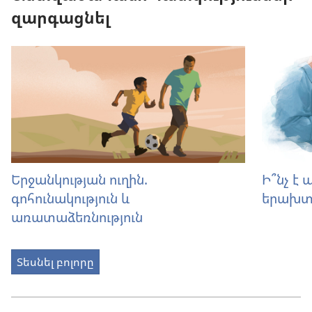
զարգացնել
Երջանկության ուղին.
Ի՞նչ է
գոհունակություն և
երախտ
առատաձեռնություն
Տեսնել բոլորը