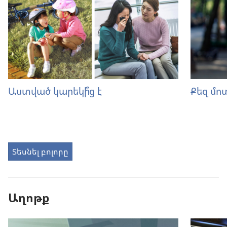
Աստված կարեկի՞ց է
Քեզ մոտ
Տեսնել բոլորը
Աղոթք