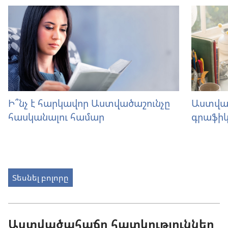
Ի՞նչ է հարկավոր Աստվածաշունչը
Աստված
հասկանալու համար
գրաֆի
Տեսնել բոլորը
Աստվածահաճո հատկություններ