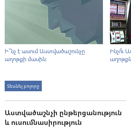
Ի՞նչ է ասում Աստվածաշունչը
Ինչո՞ւ 
աղոթքի մասին։
աղոթքն
Տեսնել բոլորը
Աստվածաշնչի ընթերցանություն
և ուսումնասիրություն