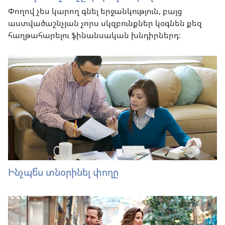
Փողով չես կարող գնել երջանկություն, բայց
աստվածաշնչյան չորս սկզբունքներ կօգնեն քեզ
հաղթահարելու ֆինանսական խնդիրներդ։
Ինչպե՞ս տնօրինել փողը