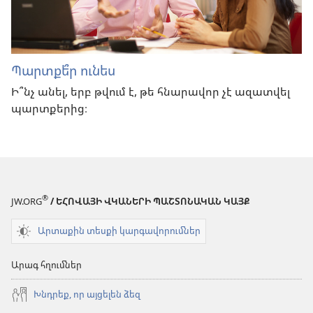
Պարտքե՞ր ունես
Ի՞նչ անել, երբ թվում է, թե հնարավոր չէ ազատվել
պարտքերից։
®
JW.ORG
/ ԵՀՈՎԱՅԻ ՎԿԱՆԵՐԻ ՊԱՇՏՈՆԱԿԱՆ ԿԱՅՔ
Արտաքին տեսքի կարգավորումներ
Արագ հղումներ
Խնդրեք, որ այցելեն ձեզ