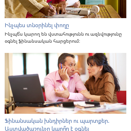
Ինչպես տնօրինել փողը
Ինչպե՞ս կարող են վստահությունն ու ազնվությունը
օգնել ֆինանսական հարցերում։
Ֆինանսական խնդիրներ ու պարտքեր.
Աստվածաշունչը կարո՞ղ է օգնել