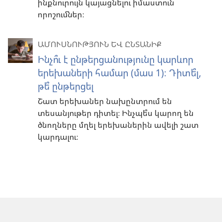
ինքնուրույն կայացնելու իմաստուն
որոշումներ։
ԱՄՈՒՍՆՈՒԹՅՈՒՆ ԵՎ ԸՆՏԱՆԻՔ
Ինչո՞ւ է ընթերցանությունը կարևոր
երեխաների համար (մաս 1)։ Դիտե՞լ,
թե՞ ընթերցել
Շատ երեխաներ նախընտրում են
տեսանյութեր դիտել։ Ինչպե՞ս կարող են
ծնողները մղել երեխաներին ավելի շատ
կարդալու։