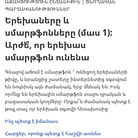
ԱՋԱԿՑՈՒԹՅՈՒՆ ԸՆՏԱՆԻՔԻՆ | ԾՆՈՂԱԿԱՆ
ՊԱՐՏԱԿԱՆՈՒԹՅՈՒՆՆԵՐ
Երեխաները և
սմարթֆոնները (մաս 1):
Արժե՞, որ երեխաս
սմարթֆոն ունենա
Գնալով աճում է սմարթֆոն
ունեցող երեխաների
a
թիվը, և նրանցից շատերը ինտերնետից օգտվում
են նույնիսկ այն ժամանակ, երբ մենակ են։ Իսկ
որո՞նք են երեխային սմարթֆոն տալու դրական և
բացասական կողմերը։ Որքա՞ն ժամանակ պետք է
թույլ տալ, որ երեխան օգտվի հեռախոսից։
Ինչ պետք է իմանաս
Հարցեր, որոնք պետք է հաշվի առնես