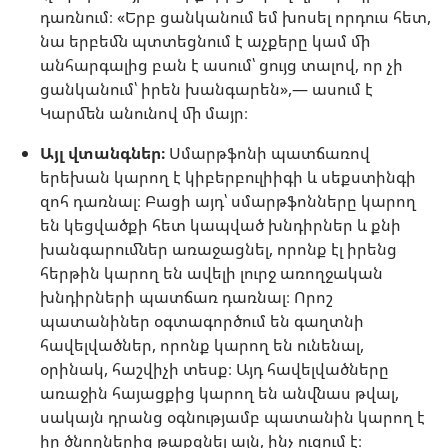
դառնում։ «Երբ ցանկանում եմ խոսել որդուս հետ,
նա երբեմն պտտեցնում է աչքերը կամ մի
անհարգալից բան է ասում՝ ցույց տալով, որ չի
ցանկանում՝ իրեն խանգարեն»,— ասում է
Կարմեն անունով մի մայր։
Այլ վտանգներ։
Սմարթֆոնի պատճառով
երեխան կարող է կիբերբուլիիգի և սեքստինգի
զոհ դառնալ։ Բացի այդ՝ սմարթֆոնները կարող
են կեցվածքի հետ կապված խնդիրներ և քնի
խանգարումներ առաջացնել, որոնք էլ իրենց
հերթին կարող են ավելի լուրջ առողջական
խնդիրների պատճառ դառնալ։ Որոշ
պատանիներ օգտագործում են գաղտնի
հավելվածներ, որոնք կարող են ունենալ,
օրինակ, հաշվիչի տեսք։ Այդ հավելվածները
առաջին հայացքից կարող են անվնաս թվալ,
սակայն դրանց օգնությամբ պատանին կարող է
իր ծնողներից թաքցնել այն, ինչ ուզում է։