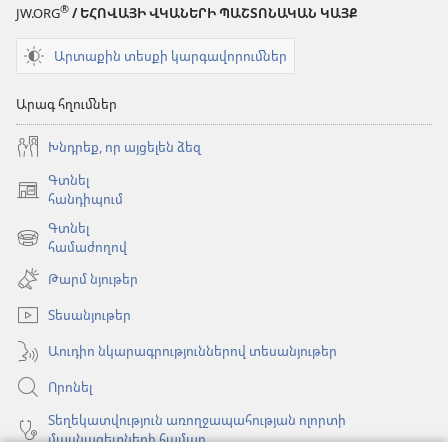
®
JW.ORG
/ ԵՀՈՎԱՅԻ ՎԿԱՆԵՐԻ ՊԱՇՏՈՆԱԿԱՆ ԿԱՅՔ
Արտաքին տեսքի կարգավորումներ
Արագ հղումներ
Խնդրեք, որ այցելեն ձեզ
Գտնել
(բացվում
հանդիպում
է
Գտնել
նոր
(բացվում
համաժողով
պատուհան)
է
Թարմ նյութեր
նոր
պատուհան)
Տեսանյութեր
Աուդիո նկարագրություններով տեսանյութեր
Որոնել
Տեղեկատվություն առողջապահության ոլորտի
մասնագետների համար