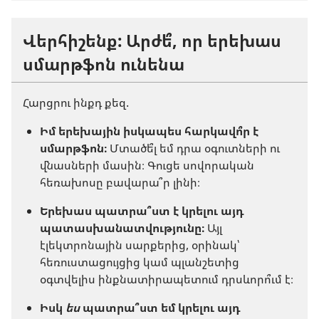
Վերհիշենք: Արժե՞, որ երեխաս
սմարթֆոն ունենա
Հարցրու ինքդ քեզ.
Իմ երեխային իսկապես հարկավո՞ր է
սմարթֆոն։
Մտածե՞լ եմ դրա օգուտների ու
վնասների մասին։ Գուցե սովորական
հեռախոսը բավարա՞ր լինի։
Երեխաս պատրա՞ստ է կրելու այդ
պատասխանատվությունը։
Այլ
էլեկտրոնային սարքերից, օրինակ՝
հեռուստացույցից կամ պլանշետից
օգտվելիս ինքնատիրապետում դրսևորո՞ւմ է։
Իսկ
ես
պատրա՞ստ եմ կրելու այդ