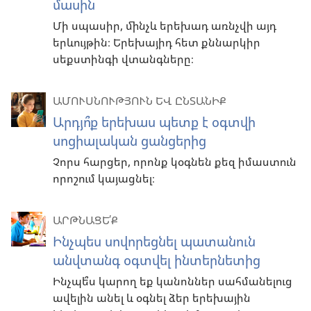
մասին
Մի սպասիր, մինչև երեխադ առնչվի այդ
երևույթին։ Երեխայիդ հետ քննարկիր
սեքստինգի վտանգները։
ԱՄՈՒՍՆՈՒԹՅՈՒՆ ԵՎ ԸՆՏԱՆԻՔ
Արդյո՞ք երեխաս պետք է օգտվի
սոցիալական ցանցերից
Չորս հարցեր, որոնք կօգնեն քեզ իմաստուն
որոշում կայացնել։
ԱՐԹՆԱՑԵ՛Ք
Ինչպես սովորեցնել պատանուն
անվտանգ օգտվել ինտերնետից
Ինչպե՞ս կարող եք կանոններ սահմանելուց
ավելին անել և օգնել ձեր երեխային