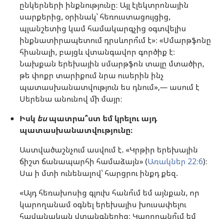
ընկերների ինքնությունը։ Այլ էլեկտրոնային
սարքերից, օրինակ՝ հեռուստացույցից,
պլանշետից կամ համակարգչից օգտվելիս
ինքնատիրապետում դրսևորո՞ւմ է»։ «Սմարթֆոնը
հիանալի, բայցև վտանգավոր գործիք է։
Նախքան երեխային սմարթֆոն տալը մտածիր,
թե փոքր տարիքում նրա ուսերին ինչ
պատասխանատվություն ես դնում»,— ասում է
Սերենա անունով մի մայր։
Իսկ
ես
պատրա՞ստ եմ կրելու այդ
պատասխանատվությունը։
Աստվածաշնչում ասվում է. «Կրթիր երեխային
ճիշտ ճանապարհի համաձայն» (
Առակներ 22։6
)։
Սա ի մտի ունենալով՝ հարցրու ինքդ քեզ.
«Այդ հեռախոսից գլուխ հանո՞ւմ եմ այնքան, որ
կարողանամ օգնել երեխայիս խուսափելու
հավանական վտանգներից։ Կարողանո՞ւմ եմ