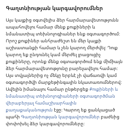
Գլոբալ հաղորդակցություն
Գաղտնիության կարգավորումներ
Օգնություն
Այս կայքից օգտվելիս ձեր հարմարավետությունն
ապահովելու համար մենք քուքիների և
Նվիրատվություններ
նմանատիպ տեխնոլոգիաներ ենք օգտագործում։
(բացվում
է
Որոշ քուքիներ անհրաժեշտ են մեր կայքի
նոր
աշխատանքի համար և չեն կարող մերժվել։ Դուք
Դիտարանի ՕՆԼԱՅՆ ԳՐԱԴԱՐԱՆ
(բացվում
պատուհան)
կարող եք ընդունել կամ մերժել լրացուցիչ
է
®
JW Hub
քուքիները, որոնք մենք օգտագործում ենք միմիայն
նոր
(բացվում
պատուհան)
ձեր հարմարավետությունը բարելավելու համար։
է
®
JW Library
հավելված
նոր
Այս տվյալներից ոչ մեկը երբևէ չի վաճառվի կամ
պատուհան)
օգտագործվի մարքեթինգային նկատառումներով։
Watchtower Library
Ավելին իմանալու համար ընթերցեք
Քուքիների և
նմանատիպ տեխնոլոգիաների օգտագործման
վերաբերյալ համաշխարհային
քաղաքականություն
էջը։ Կարող եք ցանկացած
Copyright
© 2026 Watch Tower Bible and Tract Society of Pennsylvania.
պահի
Գաղտնիության կարգավորումներ
բաժնից
ՕԳՏԱԳՈՐԾՄԱՆ ՊԱՅՄԱՆՆԵՐ
|
ԳԱՂՏՆԻՈՒԹՅԱՆ
փոփոխել ձեր կարգավորումները։
ՔԱՂԱՔԱԿԱՆՈՒԹՅՈՒՆ
|
ԳԱՂՏՆԻՈՒԹՅԱՆ ԿԱՐԳԱՎՈՐՈՒՄՆԵՐ