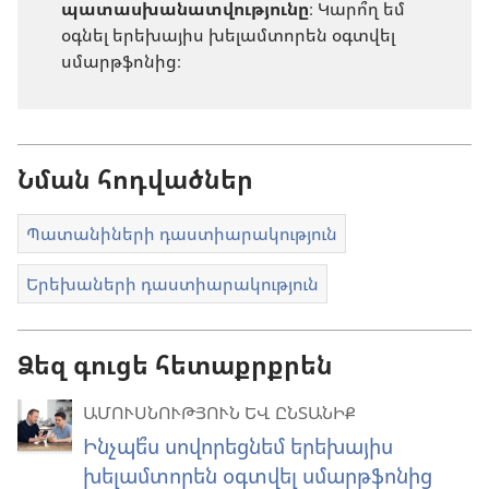
պատասխանատվությունը
։ Կարո՞ղ եմ
օգնել երեխայիս խելամտորեն օգտվել
սմարթֆոնից։
Նման հոդվածներ
Պատանիների դաստիարակություն
Երեխաների դաստիարակություն
Ձեզ գուցե հետաքրքրեն
ԱՄՈՒՍՆՈՒԹՅՈՒՆ ԵՎ ԸՆՏԱՆԻՔ
Ինչպե՞ս սովորեցնեմ երեխայիս
խելամտորեն օգտվել սմարթֆոնից