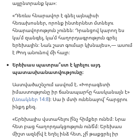
այլընտրանք կա»։
«Դեռևս հնարավոր է գնել այնպիսի
հեռախոսներ, որոնք ինտերնետ մտնելու
հնարավորություն չունեն։ Դրանցով կարող ես
կա՛մ զանգել, կա՛մ հաղորդագրություն գրել
երեխային։ Նաև շատ գումար կխնայես»,— ասում
է Թոդ անունով մի հայր։
Երեխաս պատրա՞ստ է կրելու այդ
պատասխանատվությունը։
Աստվածաշնչում ասվում է. «Խորագետի
իմաստությունը իր ճանապարհը հասկանալն է»
(
Առակներ 14։8
)։ Սա ի մտի ունենալով՝ հարցրու
ինքդ քեզ.
«Երեխայիս վստահելու ի՞նչ հիմքեր ունեմ։ Նրա
հետ բաց հաղորդակցություն ունե՞մ։ Երեխաս
միշտ ազնի՞վ է եղել ինձ հետ, չի՞ թաքցրել իր