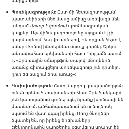
սարքերից»։
b
Պոռնկագրություն։
Ըստ մի հետազոտության՝
պատանիների մեծ մասը ամիսը առնվազն մեկ
անգամ
մուտք է գործում
պոռնկագրական
կայքեր։ Այս վիճակագրությունը այդքան էլ չի
զարմացնում՝ հաշվի առնելով, թե որքան հեշտ է
սմարթֆոնով ինտերնետ մուտք գործել։ Երկու
անչափահաս երեխաների հայր Ուիլյամն ասում
է. «Երեխային սմարթֆոն տալով՝ ծնողներն
առանց գիտակցելու պոռնկագրություն դիտելու
դուռ են բացում նրա առաջ»։
Կախվածություն։
Շատ մարդիկ կապվածություն
ունեն իրենց հեռախոսների հետ։ Եթե հանկարծ
չեն կարողանում գտնել այն, նրանք խուճապի են
մատնվում, անհանգստանում են ու նույնիսկ
սկսում են վատ զգալ իրենց։ Որոշ ծնողներ
նկատել են, որ իրենց երեխաները
էլեկտրոնային սարքերից օգտվելիս կոպիտ են