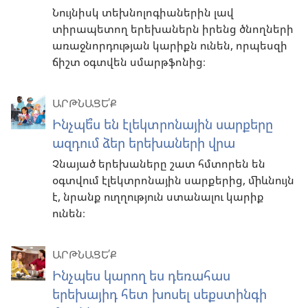
Նույնիսկ տեխնոլոգիաներին լավ
տիրապետող երեխաներն իրենց ծնողների
առաջնորդության կարիքն ունեն, որպեսզի
ճիշտ օգտվեն սմարթֆոնից։
ԱՐԹՆԱՑԵ՛Ք
Ինչպե՞ս են էլեկտրոնային սարքերը
ազդում ձեր երեխաների վրա
Չնայած երեխաները շատ հմտորեն են
օգտվում էլեկտրոնային սարքերից, միևնույն
է, նրանք ուղղություն ստանալու կարիք
ունեն։
ԱՐԹՆԱՑԵ՛Ք
Ինչպես կարող ես դեռահաս
երեխայիդ հետ խոսել սեքստինգի