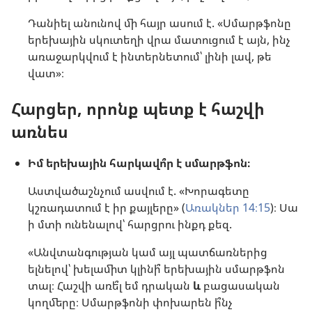
Դանիել անունով մի հայր ասում է. «Սմարթֆոնը
երեխային սկուտեղի վրա մատուցում է այն, ինչ
առաջարկվում է ինտերնետում՝ լինի լավ, թե
վատ»։
Հարցեր, որոնք պետք է հաշվի
առնես
Իմ երեխային հարկավո՞ր է սմարթֆոն։
Աստվածաշնչում ասվում է. «Խորագետը
կշռադատում է իր քայլերը» (
Առակներ 14։15
)։ Սա
ի մտի ունենալով՝ հարցրու ինքդ քեզ.
«Անվտանգության կամ այլ պատճառներից
ելնելով՝ խելամիտ կլինի՞ երեխային սմարթֆոն
տալ։ Հաշվի առե՞լ եմ դրական
և
բացասական
կողմերը։ Սմարթֆոնի փոխարեն ի՞նչ