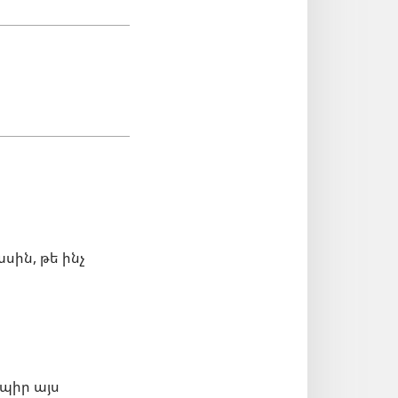
սին, թե ինչ
Տպիր այս