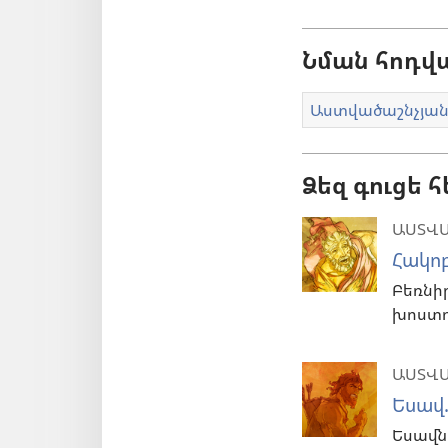
Նման հոդվ
Աստվածաշնչյան
Ձեզ գուցե 
ԱՍՏՎԱ
Հակո
Բեռնի
խոստո
ԱՍՏՎԱ
Եսավ
Եսավն 