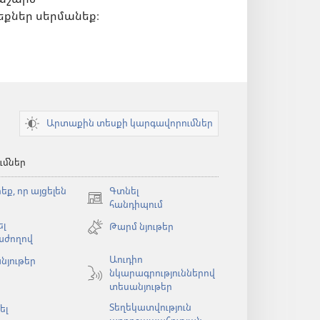
եքներ սերմանեք։
Արտաքին տեսքի կարգավորումներ
ւմներ
եք, որ այցելեն
Գտնել
(բացվում
հանդիպում
է
լ
Թարմ նյութեր
նոր
աժողով
պատուհան)
Աուդիո
նյութեր
նկարագրություններով
ն)
տեսանյութեր
Տեղեկատվություն
ել