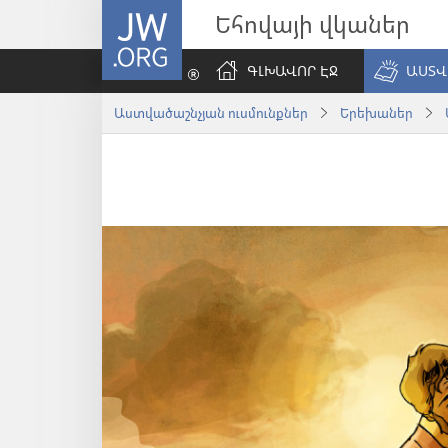
JW.ORG
Եհովայի վկաներ
ԳԼԽԱՎՈՐ ԷՋ
ԱՍՏՎ
Աստվածաշնչյան ուսմունքներ
Երեխաներ