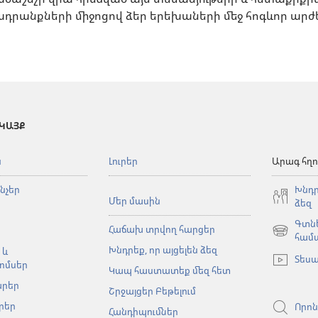
դրանքների միջոցով ձեր երեխաների մեջ հոգևոր արժ
 ԿԱՅՔ
ն
Լուրեր
Արագ հղո
նչեր
Խնդր
Մեր մասին
ձեզ
Գտնե
Հաճախ տրվող հարցեր
(բացվում
համ
Խնդրեք, որ այցելեն ձեզ
է
 և
Տեսա
նոր
ոմսեր
Կապ հաստատեք մեզ հետ
պատուհա
արեր
Շրջայցեր Բեթելում
րեր
Որոն
Հանդիպումներ