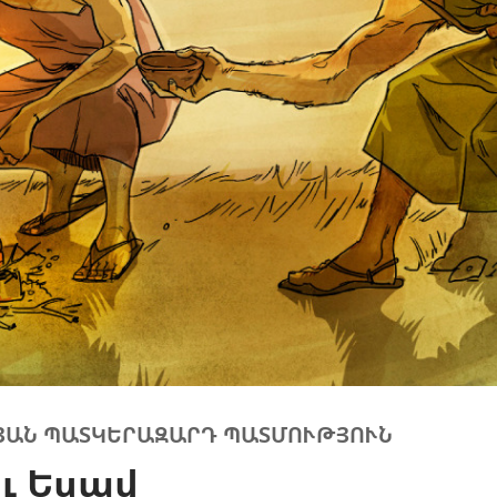
ՅԱՆ ՊԱՏԿԵՐԱԶԱՐԴ ՊԱՏՄՈՒԹՅՈՒՆ
ւ Եսավ