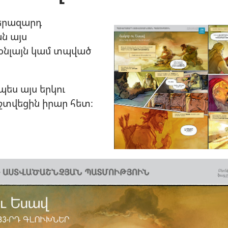
երազարդ
ն այս
օնլայն կամ տպված
պես այս երկու
շտվեցին իրար հետ։