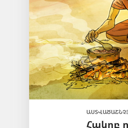
ԱՍՏՎԱԾԱՇՆՉ
Հակոբ ո