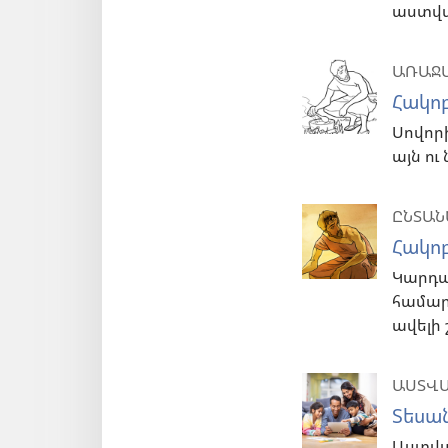
աստվա
ԱՌԱՋԱ
Հակոբ
Սովոր
այն ու
ԸՆՏԱՆ
Հակոբ
Կարդա
համար
ավելի
ԱՍՏՎԱ
Տեսա
Աստվա