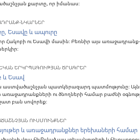
ծաշնչյան քարտը, որ իմանաս։
ԴՐԱՆՔ-ՆԿԱՐՆԵՐ
ը, Եսավը և ապուրը
իր Հակոբի ու Եսավի մասին։ Բեռնիր այս առաջադրանք
 ներկիր։
ԵԿԱՆ ԵՐԿՐՊԱԳՈՒԹՅԱՆ ԾՐԱԳՐԵՐ
 և Եսավ
 աստվածաշնչյան պատկերազարդ պատմությունը։ Այնու
 առաջադրանքների ու ծնողների համար բաժնի օգնու
 շատ բան սովորեք։
ԾԱՇՆՉՅԱՆ ՈՒՍՄՈՒՆՔՆԵՐ
նյութեր և առաջադրանքներ երեխաների համար
ծաշնչի վրա հիմնված այս տեսանյութերի և հետաքրք