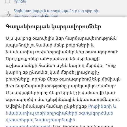
Որոնել
Տեղեկատվություն առողջապահության ոլորտի
մասնագետների համար
Գաղտնիության կարգավորումներ
Գլոբալ հաղորդակցություն
Օգնություն
Այս կայքից օգտվելիս ձեր հարմարավետությունն
ապահովելու համար մենք քուքիների և
Նվիրատվություններ
նմանատիպ տեխնոլոգիաներ ենք օգտագործում։
(բացվում
է
Որոշ քուքիներ անհրաժեշտ են մեր կայքի
նոր
աշխատանքի համար և չեն կարող մերժվել։ Դուք
Դիտարանի ՕՆԼԱՅՆ ԳՐԱԴԱՐԱՆ
(բացվում
պատուհան)
կարող եք ընդունել կամ մերժել լրացուցիչ
է
®
JW Hub
քուքիները, որոնք մենք օգտագործում ենք միմիայն
նոր
(բացվում
պատուհան)
ձեր հարմարավետությունը բարելավելու համար։
է
®
JW Library
հավելված
նոր
Այս տվյալներից ոչ մեկը երբևէ չի վաճառվի կամ
պատուհան)
օգտագործվի մարքեթինգային նկատառումներով։
Watchtower Library
Ավելին իմանալու համար ընթերցեք
Քուքիների և
նմանատիպ տեխնոլոգիաների օգտագործման
վերաբերյալ համաշխարհային
քաղաքականություն
էջը։ Կարող եք ցանկացած