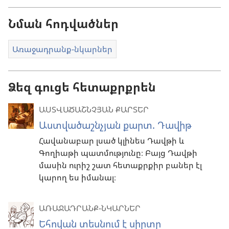
Նման հոդվածներ
Առաջադրանք-նկարներ
Ձեզ գուցե հետաքրքրեն
ԱՍՏՎԱԾԱՇՆՉՅԱՆ ՔԱՐՏԵՐ
Աստվածաշնչյան քարտ. Դավիթ
Հավանաբար լսած կլինես Դավթի և
Գողիաթի պատմությունը։ Բայց Դավթի
մասին ուրիշ շատ հետաքրքիր բաներ էլ
կարող ես իմանալ։
ԱՌԱՋԱԴՐԱՆՔ-ՆԿԱՐՆԵՐ
Եհովան տեսնում է սիրտը