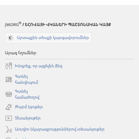
®
JW.ORG
/ ԵՀՈՎԱՅԻ ՎԿԱՆԵՐԻ ՊԱՇՏՈՆԱԿԱՆ ԿԱՅՔ
Արտաքին տեսքի կարգավորումներ
Արագ հղումներ
Խնդրեք, որ այցելեն ձեզ
Գտնել
(բացվում
հանդիպում
է
Գտնել
նոր
(բացվում
համաժողով
պատուհան)
է
Թարմ նյութեր
նոր
պատուհան)
Տեսանյութեր
Աուդիո նկարագրություններով տեսանյութեր