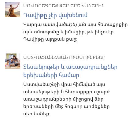
ՍՈՎՈՐԵՑՐԵՔ ՁԵՐ ԵՐԵԽԱՆԵՐԻՆ
Դավիթը չէր վախենում
Կարդա աստվածաշնչյան այս հետաքրքիր
պատմությունը և իմացիր, թե ինչու էր
Դավիթը այդքան քաջ։
ԱՍՏՎԱԾԱՇՆՉՅԱՆ ՈՒՍՄՈՒՆՔՆԵՐ
Տեսանյութեր և առաջադրանքներ
երեխաների համար
Աստվածաշնչի վրա հիմնված այս
տեսանյութերի և հետաքրքրաշարժ
առաջադրանքների միջոցով ձեր
երեխաների մեջ հոգևոր արժեքներ
սերմանեք։