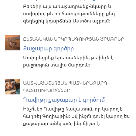
Բեռնիր այս առաջադրանք-նկարը և
սովորիր, թե որ հատկությունները քեզ
գեղեցիկ կդարձնեն Աստծու աչքում։
ԸՆՏԱՆԵԿԱՆ ԵՐԿՐՊԱԳՈՒԹՅԱՆ ԾՐԱԳՐԵՐ
Քաջաբար գործիր
Սովորեցրեք երեխաներին, թե ինչն է
քաջություն տալիս մարդուն։
ԱՍՏՎԱԾԱՇՆՉՅԱՆ ՊԱՏԿԵՐԱԶԱՐԴ
ՊԱՏՄՈՒԹՅՈՒՆՆԵՐ
Դավիթը քաջաբար է գործում
Ինչո՞ւ էր Դավիթը հավատում, որ կարող է
հաղթել Գողիաթին։ Եվ ինչո՞ւ դու էլ կարող ես
քաջաբար անել այն, ինչ ճիշտ է։