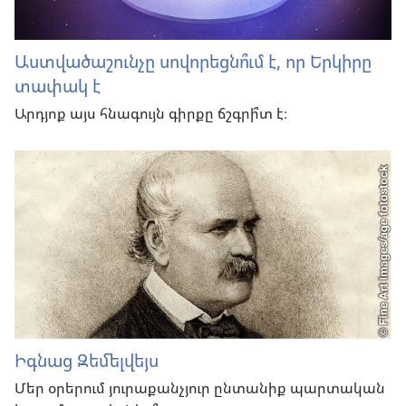
Աստվածաշունչը սովորեցնո՞ւմ է, որ Երկիրը
տափակ է
Արդյոք այս հնագույն գիրքը ճշգրի՞տ է։
Իգնաց Զեմելվեյս
Մեր օրերում յուրաքանչյուր ընտանիք պարտական