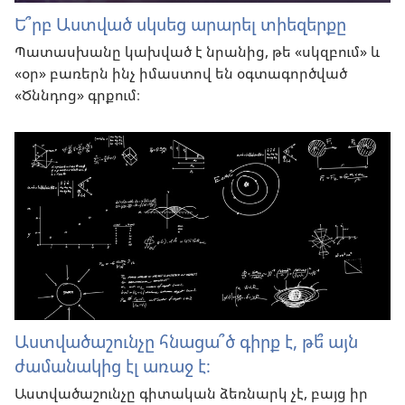
Ե՞րբ Աստված սկսեց արարել տիեզերքը
Պատասխանը կախված է նրանից, թե «սկզբում» և
«օր» բառերն ինչ իմաստով են օգտագործված
«Ծննդոց» գրքում։
Աստվածաշունչը հնացա՞ծ գիրք է, թե՞ այն
ժամանակից էլ առաջ է։
Աստվածաշունչը գիտական ձեռնարկ չէ, բայց իր