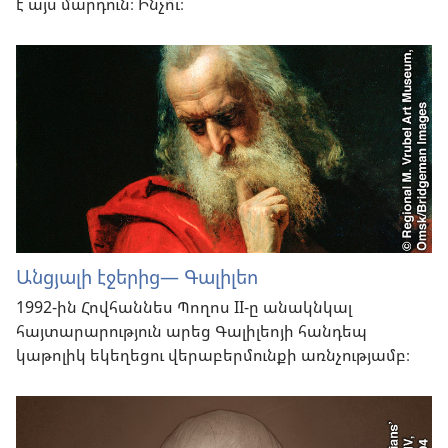
է այս մարդուն։ Ինչո՞ւ։
Անցյալի էջերից
— Գալիլեո
1992-ին Հովհաննես Պողոս II-ը անակնկալ
հայտարարություն արեց Գալիլեոյի հանդեպ
կաթոլիկ եկեղեցու վերաբերմունքի առնչությամբ։