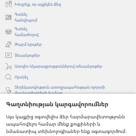
Խնդրեք, որ այցելեն ձեզ
Գտնել
(բացվում
հանդիպում
է
Գտնել
նոր
(բացվում
համաժողով
պատուհան)
է
Թարմ նյութեր
նոր
պատուհան)
Տեսանյութեր
Աուդիո նկարագրություններով տեսանյութեր
Որոնել
Տեղեկատվություն առողջապահության ոլորտի
մասնագետների համար
Գլոբալ հաղորդակցություն
Գաղտնիության կարգավորումներ
Օգնություն
Այս կայքից օգտվելիս ձեր հարմարավետությունն
ապահովելու համար մենք քուքիների և
Նվիրատվություններ
նմանատիպ տեխնոլոգիաներ ենք օգտագործում։
(բացվում