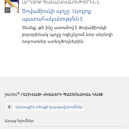
ԱՐԴՅՈՔ ՊԱՏԱՀԱԿԱՆՈՒԹՅՈ՞ՒՆ Է
Ծովաձիուկի պոչը։ Արդյոք
պատահականությո՞ւն է
Տեսեք, թե ինչ առումով է ծովաձիուկի
յուրօրինակ պոչը ոգեշնչում նոր սերնդի
ռոբոտներ ստեղծողներին։
®
JW.ORG
/ ԵՀՈՎԱՅԻ ՎԿԱՆԵՐԻ ՊԱՇՏՈՆԱԿԱՆ ԿԱՅՔ
Արտաքին տեսքի կարգավորումներ
Արագ հղումներ