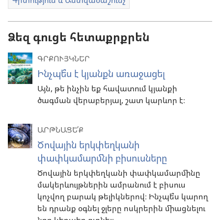
Գիտություն և Աստվածաշունչ
Ձեզ գուցե հետաքրքրեն
ԳՐՔՈՒՅԿՆԵՐ
Ինչպե՞ս է կյանքն առաջացել
Այն, թե ինչին եք հավատում կյանքի
ծագման վերաբերյալ, շատ կարևոր է։
ԱՐԹՆԱՑԵ՛Ք
Ծովային երկփեղկանի
փափկամարմնի բիսուսները
Ծովային երկփեղկանի փափկամարմինը
մակերևույթներին ամրանում է բիսուս
կոչվող բարակ թելիկներով։ Ինչպե՞ս կարող
են դրանք օգնել ջլերը ոսկրերին միացնելու