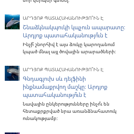
նոր կերպեր գտնել։
ԱՐԴՅՈՔ ՊԱՏԱՀԱԿԱՆՈՒԹՅՈ՞ՒՆ Է
Շնաձկնակպուկի կպչուն ապարատը։
Արդյոք պատահականությո՞ւն է
Ինչի՞ շնորհիվ է այս ձուկը կարողանում
կպած մնալ այլ ծովային արարածների։
ԱՐԴՅՈՔ ՊԱՏԱՀԱԿԱՆՈՒԹՅՈ՞ՒՆ Է
Գնդագլուխ սև դելֆինի
ինքնամաքրվող մաշկը։ Արդյոք
պատահականությո՞ւն է
Նավային ընկերությունները ինչո՞ւ են
հետաքրքրված նրա առանձնահատուկ
ունակությամբ։