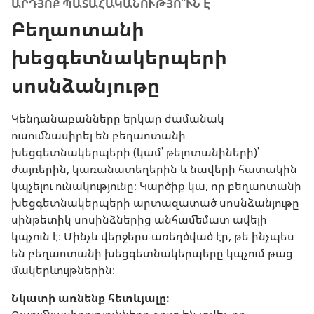
ԱՐԴՅՈՔ ՊԱՏԱՀԱԿԱՆՈՒԹՅՈ՞ՒՆ Է
Բեղաոտանի
խեցգետնակերպերի
սոսնձանյութը
Կենդանաբանները երկար ժամանակ
ուսումնասիրել են բեղաոտանի
խեցգետնակերպերի (կամ՝ թելոտանիների)՝
ժայռերին, կառանատեղերին և նավերի հատակին
կպչելու ունակությունը։ Կարծիք կա, որ բեղաոտանի
խեցգետնակերպերի արտազատած սոսնձանյութը
սինթետիկ սոսինձներից անհամեմատ ավելի
կպչուն է։ Մինչև վերջերս առեղծված էր, թե ինչպես
են բեղաոտանի խեցգետնակերպերը կպչում թաց
մակերևույթներին։
Նկատի առնենք հետևյալը։