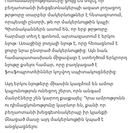
Ուսումնասիրությունները ցույց են տվել, որ
բեղաոտանի խեցգետնակերպի ազատ լողացող
թրթուրը տարբեր մակերևույթներ է հետազոտում,
որպեսզի ընտրի, թե որ մակերևույթին կպչի։
Գիտնականներն ասում են, որ երբ թրթուրը
հարմար տեղ է գտնում, արտազատում է երկու
նյութ։ Առաջինը յուղալի նյութ է, որը հեռացնում է
ջուրը նրա ընտրած մակերևույթից։ Այն նաև
համապատասխան միջավայր է ստեղծում երկրորդ
նյութը քսելու համար, որը բաղկացած է
ֆոսֆոպրոտեիններ կոչվող սպիտակուցներից։
Այդ երկու նյութերը միասին կազմում են ամուր
կպչունություն ունեցող շերտ, որն անգամ
մանրէները չեն կարող քայքայել։ Դրա ամրությունն
ու դիմացկունությունը կարևոր են, քանի որ
բեղաոտանի խեցգետնակերպը իր կյանքի
մնացած մասը այդ մակերևույթին կպած է
անցկացնելու։