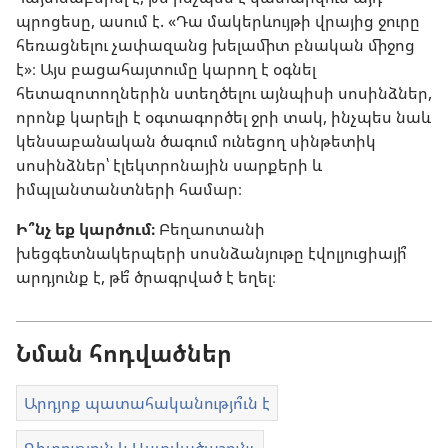
պրոցեսը, ասում է. «Դա մակերևույթի վրայից ջուրը
հեռացնելու չափազանց խելամիտ բնական միջոց
է»։ Այս բացահայտումը կարող է օգնել
հետազոտողներին ստեղծելու այնպիսի սոսինձներ,
որոնք կարելի է օգտագործել ջրի տակ, ինչպես նաև
կենսաբանական ծագում ունեցող սինթետիկ
սոսինձներ՝ էլեկտրոնային սարքերի և
իմպլանտանտների համար։
Ի՞նչ եք կարծում։
Բեղաոտանի
խեցգետնակերպերի սոսնձանյութը էվոլյուցիայի՞
արդյունք է, թե՞ ծրագրված է եղել։
Նման հոդվածներ
Արդյոք պատահականությո՞ւն է