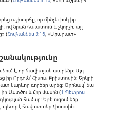
նա» (
Հովհաննես 3։16
, «Նոր աշխարհ
րեց աշխարհը, որ մինչեւ իսկ իր
, ով նրան հաւատում է, չկորչի, այլ
» (
Հովհաննես 3։16
, «Արարատ»
նշանակությունը
անում է, որ հավիտյան ապրենք։ Այդ
 իր Որդուն՝ Հիսուս Քրիստոսին։ Երկրի
շատ կարևոր գործեր արեց։ Օրինակ՝ նա
իր Աստծու և Հոր մասին (
1 Պետրոս
դկության համար։ Եթե ուզում ենք
, պետք է հավատանք Հիսուսին։