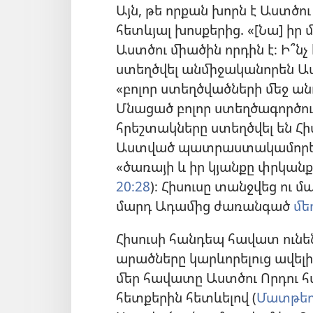
Այն, թե որքան խորն է Աստծու
հետևյալ խոսքերից. «[Նա] իր 
Աստծու միածին որդին է։ Ի՞նչ 
ստեղծվել անմիջականորեն Աս
«բոլոր ստեղծվածների մեջ ան
Մնացած բոլոր ստեղծագործությ
հրեշտակները ստեղծվել են Հի
Աստված պատրաստակամորեն ի
«ծառայի և իր կյանքը փրկան
20։28
)։ Հիսուսը տանջվեց ու
մարդ Ադամից ժառանգած
մե
Հիսուսի հանդեպ հավատ ունե
արածները կարևորելուց ավել
մեր հավատը Աստծու Որդու հ
հետքերին հետևելով (
Մատթեոս