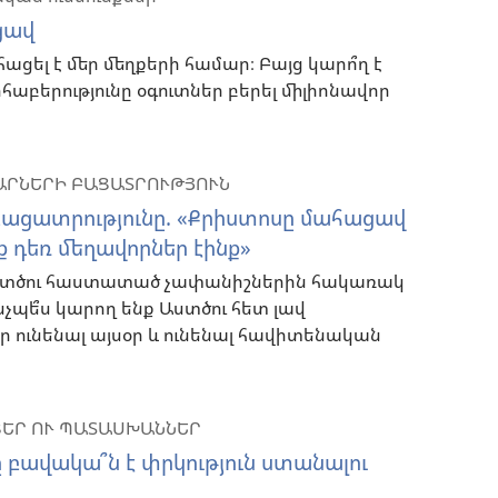
ացավ
ահացել է մեր մեղքերի համար։ Բայց կարո՞ղ է
հաբերությունը օգուտներ բերել միլիոնավոր
ԱՐՆԵՐԻ ԲԱՑԱՏՐՈՒԹՅՈՒՆ
 բացատրությունը. «Քրիստոսը մահացավ
ք դեռ մեղավորներ էինք»
ստծու հաստատած չափանիշներին հակառակ
ինչպե՞ս կարող ենք Աստծու հետ լավ
 ունենալ այսօր և ունենալ հավիտենական
ԵՐ ՈՒ ՊԱՏԱՍԽԱՆՆԵՐ
 բավակա՞ն է փրկություն ստանալու