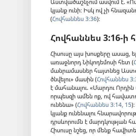
Աստվածաշնչում ասվում է. «
կյանք ունի։ Իսկ ով չի հնազան
(
Հովհաննես 3։36
)։
Հովհաննես 3:16-
Հիսուսը այս խոսքերը ասաց, 
առաջնորդ Նիկոդեմոսի հետ (
մանրամասներ հայտնեց Աստծ
ծնվելու» մասին (
Հովհաննես 3։
է մահանալու. «Մարդու Որդին
որպեսզի ամեն ոք, ով հավատ
ունենա» (
Հովհաննես 3։14, 15
)
կյանք ունենալու հնարավորութ
դրսևորումն է մարդկության հ
Հիսուսը նշեց, որ մենք հավի