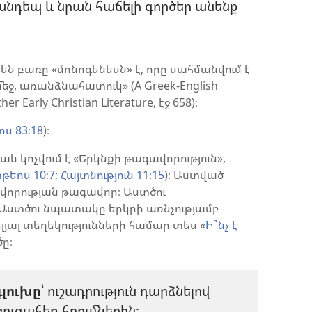
նդեպ և նրան հաճելի գործեր անենք
 բառը «մոնոգենեսն» է, որը սահմանվում է
եջ, առանձնահատուկ» (A Greek-English
r Early Christian Literature, էջ 658)։
ս 83։18
)։
աև կոչվում է «Երկնքի թագավորություն»,
եոս 10։7;
Հայտնություն 11։15
)։ Աստված
վորության թագավոր։ Աստծու
Աստծու նպատակը երկրի առնչությամբ
ելյալ տեղեկությունների համար տես «
Ի՞նչ է
ծը։
գլուխը
՝ ուշադրություն դարձնելով
զուգահեռ հղումներին։