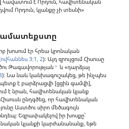
Ով հավատում է Որդուն, հավիտենական
դվում Որդուն, կյանքը չի տեսնի»
ի համատեքստը
երբ խոսում էր հրեա կրոնական
Հովհաննես 3։1, 2
)։ Այդ զրույցում Հիսուսը
ու Թագավորության
և «դարձյալ
c
3
)։ Նա նաև կանխագուշակեց, թե ինչպես
 պետք է բարձրացվի [ցցին գամվի],
ում է նրան, հավիտենական կյանք
։ Հիսուսն ընդգծեց, որ հավիտենական
յունը Աստծու սիրո մեծագույն
անդեպ։ Եզրափակելով իր խոսքը՝
տենական կյանքի կարժանանանք, եթե