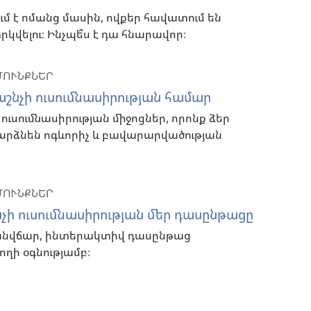
մ է ոմանց մասին, ովքեր հավատում են
րկվելու։ Ինչպե՞ս է դա հնարավոր։
ՄՈՒՆՔՆԵՐ
շնչի ուսումնասիրության համար
ւսումնասիրության միջոցներ, որոնք ձեր
դարձնեն ոգևորիչ և բավարարվածության
ՄՈՒՆՔՆԵՐ
ի ուսումնասիրության մեր դասընթացը
անվճար, ինտերակտիվ դասընթաց
ղի օգնությամբ։