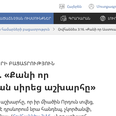
Հայերեն
Մուտքագր
Ընտրել
(բացվ
լեզուն
է
ԱԾԱՇՆՉՅԱՆ ՈՒՍՄՈՒՆՔՆԵՐ
ԳՐԱԴԱՐԱՆ
ԼՈՒ
նոր
պատո
 համարների բացատրություն
Հովհաննես 3։16. «Քանի որ Աստո
ՐԻ ԲԱՑԱՏՐՈՒԹՅՈՒՆ
. «Քանի որ
ան սիրեց աշխարհը»
աշխարհը, որ իր միածին Որդուն տվեց,
է դրսևորում նրա հանդեպ, չկործանվի,