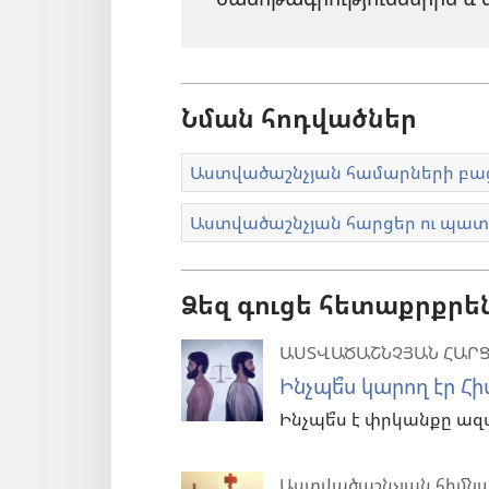
Նման հոդվածներ
Աստվածաշնչյան համարների բաց
Աստվածաշնչյան հարցեր ու պ
Ձեզ գուցե հետաքրքրե
ԱՍՏՎԱԾԱՇՆՉՅԱՆ ՀԱՐՑ
Ինչպե՞ս կարող էր Հ
Ինչպե՞ս է փրկանքը ազ
Աստվածաշնչյան հիմնա