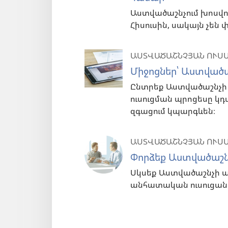
Աստվածաշնչում խոսվու
Հիսուսին, սակայն չեն փ
ԱՍՏՎԱԾԱՇՆՉՅԱՆ ՈՒՍ
Միջոցներ՝ Աստվածա
Ընտրեք Աստվածաշնչի ո
ուսուցման պրոցեսը կ
զգացում կպարգևեն։
ԱՍՏՎԱԾԱՇՆՉՅԱՆ ՈՒՍ
Փորձեք Աստվածաշնչ
Սկսեք Աստվածաշնչի 
անհատական ուսուցանո