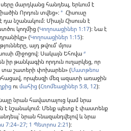
 սերը մարդկանց հանդեպ, երևում է
միածին Որդուն տվեց»։
Հիսուսը
a
է դա նշանակում։ Միայն Հիսուսն է
տծու կողմից (
Կողոսացիներ 1։17
)։ Նա է
դրանիկը» (
Կողոսացիներ 1։15
)։
ունները, այդ թվում՝ մյուս
սուսի միջոցով։ Սակայն Եհովա
b
ր թանկագին որդուն ուղարկեց, որ
ք տա շատերի փոխարեն» (
Մատթեոս
 մահացավ, որպեսզի մեզ ազատի առաջին
ղքից
ու
մահից
(
Հռոմեացիներ 5։8,
12
)։
նալը նրան հավատալուց կամ նրա
ին է նշանակում։ Մենք պետք է փաստենք
անդեպ՝ նրան հնազանդվելով և նրա
 7։24–27;
1 Պետրոս 2։21
)։