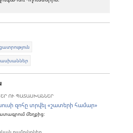
ատրություն
ատասխաններ
ն
ԵՐ ՈՒ ՊԱՏԱՍԽԱՆՆԵՐ
իսուսի զոհը տրվել «շատերի համար»
ատագրում մեղքից։
կան ուսմունքներ