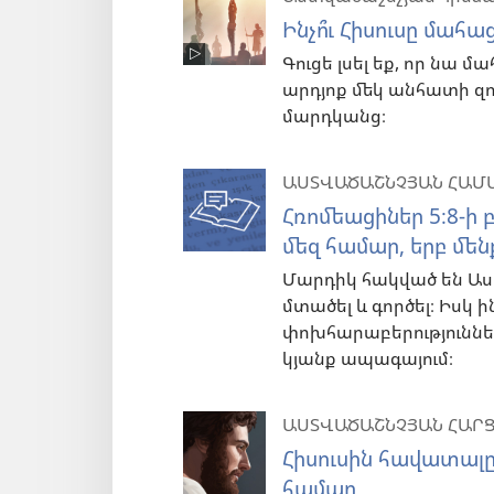
Ինչո՞ւ Հիսուսը մահ
Գուցե լսել եք, որ նա մ
արդյոք մեկ անհատի զո
մարդկանց։
ԱՍՏՎԱԾԱՇՆՉՅԱՆ ՀԱՄ
Հռոմեացիներ 5։8-ի
մեզ համար, երբ մեն
Մարդիկ հակված են Ա
մտածել և գործել։ Իսկ 
փոխհարաբերություններ
կյանք ապագայում։
ԱՍՏՎԱԾԱՇՆՉՅԱՆ ՀԱՐՑ
Հիսուսին հավատալը
համար