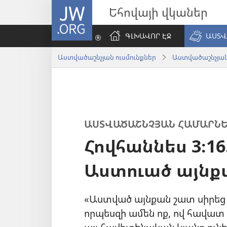
JW.ORG
Եհովայի վկաներ
ԳԼԽԱՎՈՐ ԷՋ
ԱՍՏՎ
Աստվածաշնչյան ուսմունքներ
Աստվածաշնչյան
ԱՍՏՎԱԾԱՇՆՉՅԱՆ ՀԱՄԱՐՆԵ
Հովհաննես 3։16
Աստուած այնք
«Աստված այնքան շատ սիրեց 
որպեսզի ամեն ոք, ով հավատ 