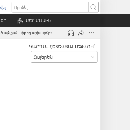
վել
ում
Որոնել
ՐԵՐ
ՄԵՐ ՄԱՍԻՆ
ւհան)
ւած այնքան սիրեց աշխարհը»
ԿԱՐԴԱԼ ՀԵՏԵՎՅԱԼ ԼԵԶՎՈՎ՝