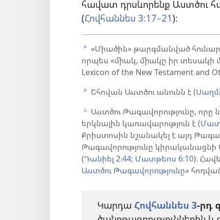
հավատ դրսևորենք Աստծու հա
(
Հովհաննես 3։17–21
)։
«Միածին» թարգմանված հունարեն
a
որպես «միակ, միակը իր տեսակի մ
Lexicon of the New Testament and Othe
Եհովան Աստծու անունն է (
Սաղմո
b
Աստծու Թագավորությունը, որը ն
c
երկնային կառավարություն է (
Մատթ
Քրիստոսին նշանակել է այդ Թագա
Թագավորությունը կիրականացնի 
(
Դանիել 2։44;
Մատթեոս 6։10
)։ Հավ
Աստծու Թագավորությունը
» հոդվա
Կարդա
Հովհաննես 3
-րդ 
ծանոթագրություններին և 