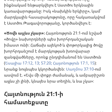
ինքնակամ ենթարկվելու է Աստծու երկնային
կառավարությանը։ Իսկ «նախկին երկիրը», կամ՝
մարդկային հասարակությունը, որը հակառակվում
է Աստծու Թագավորությանը, կործանվելու է։
«Ծովն այլևս չկար»։
Հայտնություն 21։1-ում նշված
«ծովը» նախորդների պես խորհրդանշական
իմաստ ունի։ Հաճախ ալեկոծ և փոթորկալից ծովը
խորհրդանշում է մարդկության խռովարար
զանգվածները, որոնք ընդդիմանում են Աստծուն
(
Եսայիա 17։12, 13;
57։20;
Հայտնություն 17։1,
15
)։
Նրանք նույնպես կկործանվեն։
Սաղմոս 37։10
-ում
ասվում է. «Եվս մի փոքր ժամանակ, և ամբարիշտն
այլևս չի լինի, կնայես նրա տեղին, և նա չկա»։
Հայտնություն 21։1-ի
համատեքստը