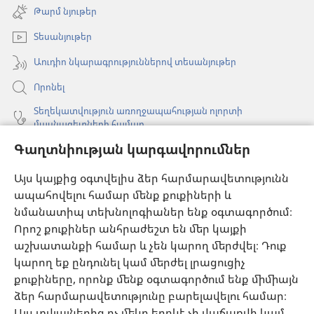
է
Թարմ նյութեր
նոր
պատուհան)
Տեսանյութեր
Աուդիո նկարագրություններով տեսանյութեր
Որոնել
Տեղեկատվություն առողջապահության ոլորտի
մասնագետների համար
Գաղտնիության կարգավորումներ
Գլոբալ հաղորդակցություն
Օգնություն
Այս կայքից օգտվելիս ձեր հարմարավետությունն
ապահովելու համար մենք քուքիների և
Նվիրատվություններ
նմանատիպ տեխնոլոգիաներ ենք օգտագործում։
(բացվում
է
Որոշ քուքիներ անհրաժեշտ են մեր կայքի
նոր
աշխատանքի համար և չեն կարող մերժվել։ Դուք
Դիտարանի ՕՆԼԱՅՆ ԳՐԱԴԱՐԱՆ
(բացվում
պատուհան)
կարող եք ընդունել կամ մերժել լրացուցիչ
է
®
JW Hub
քուքիները, որոնք մենք օգտագործում ենք միմիայն
նոր
(բացվում
պատուհան)
ձեր հարմարավետությունը բարելավելու համար։
է
®
JW Library
հավելված
նոր
Այս տվյալներից ոչ մեկը երբևէ չի վաճառվի կամ