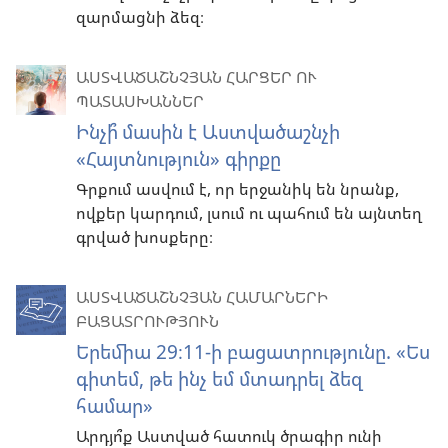
զարմացնի ձեզ։
ԱՍՏՎԱԾԱՇՆՉՅԱՆ ՀԱՐՑԵՐ ՈՒ
ՊԱՏԱՍԽԱՆՆԵՐ
Ինչի՞ մասին է Աստվածաշնչի
«Հայտնություն» գիրքը
Գրքում ասվում է, որ երջանիկ են նրանք,
ովքեր կարդում, լսում ու պահում են այնտեղ
գրված խոսքերը։
ԱՍՏՎԱԾԱՇՆՉՅԱՆ ՀԱՄԱՐՆԵՐԻ
ԲԱՑԱՏՐՈՒԹՅՈՒՆ
Երեմիա 29։11-ի բացատրությունը. «Ես
գիտեմ, թե ինչ եմ մտադրել ձեզ
համար»
Արդյո՞ք Աստված հատուկ ծրագիր ունի