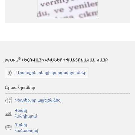
®
JW.ORG
/ ԵՀՈՎԱՅԻ ՎԿԱՆԵՐԻ ՊԱՇՏՈՆԱԿԱՆ ԿԱՅՔ
Արտաքին տեսքի կարգավորումներ
Արագ հղումներ
Խնդրեք, որ այցելեն ձեզ
Գտնել
(բացվում
հանդիպում
է
Գտնել
նոր
(բացվում
համաժողով
պատուհան)