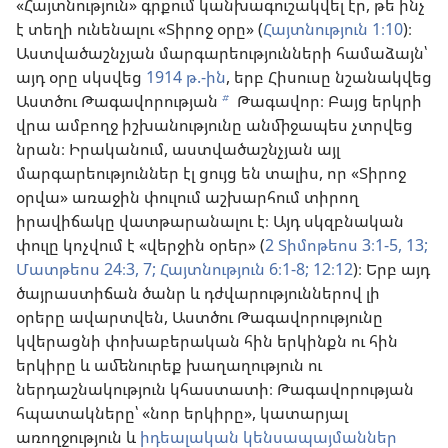
«Հայտնություն» գրքում կանխագուշակվել էր, թե ինչ
է տեղի ունենալու «Տիրոջ օրը» (
Հայտնություն 1։10
)։
Աստվածաշնչյան մարգարեությունների համաձայն՝
այդ օրը սկսվեց
1914 թ.-ին
, երբ Հիսուսը նշանակվեց
Աստծու Թագավորության
Թագավոր։ Բայց երկրի
b
վրա ամբողջ իշխանությունը անմիջապես չտրվեց
նրան։ Իրականում, աստվածաշնչյան այլ
մարգարեություններ էլ ցույց են տալիս, որ «Տիրոջ
օրվա» առաջին փուլում աշխարհում տիրող
իրավիճակը վատթարանալու է։ Այդ սկզբնական
փուլը կոչվում է «վերջին օրեր» (
2 Տիմոթեոս 3։1-5,
13;
Մատթեոս 24։3,
7;
Հայտնություն 6։1-8;
12։12
)։ Երբ այդ
ծայրաստիճան ծանր և դժվարություններով լի
օրերը ավարտվեն, Աստծու Թագավորությունը
կվերացնի փոխաբերական հին երկինքն ու հին
երկիրը և ամենուրեք խաղաղություն ու
ներդաշնակություն կհաստատի։ Թագավորության
հպատակները՝ «նոր երկիրը», կատարյալ
առողջություն և
իդեալական կենսապայմաններ