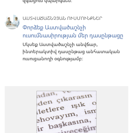
զգացում կպարգևեն։
ԱՍՏՎԱԾԱՇՆՉՅԱՆ ՈՒՍՄՈՒՆՔՆԵՐ
Փորձեք Աստվածաշնչի
ուսումնասիրության մեր դասընթացը
Սկսեք Աստվածաշնչի անվճար,
ինտերակտիվ դասընթաց անհատական
ուսուցանողի օգնությամբ։