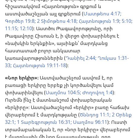
հիշատակվում «Հայտնություն» գրքում և
աստվածաշնչյան այլ գրքերում (
Մատթեոս 4։17;
Գործեր 19։8;
2 Տիմոթեոս 4։18;
Հայտնություն 1։9;
5։10;
11։15;
12։10
)։ Աստծու Թագավորությունը, որի
Թագավորը Հիսուսն է, ի վերջո փոխարինելու է
«նախկին երկնքին», այսինքն՝ մարդկանց
հաստատած բոլոր անկատար
կառավարություններին (
Դանիել 2։44;
Ղուկաս 1։31-
33;
Հայտնություն 19։11-18
)։
«Նոր երկիր»։
Աստվածաշնչում ասվում է, որ
բառացի երկիրը երբեք չի կործանվելու կամ
փոխարինվելու (
Սաղմոս 104։5;
Ժողովող 1։4
)։
Ուրեմն ի՞նչ է մատնանշում փոխաբերական
«երկիրը»։ Աստվածաշնչում «երկիր» բառը հաճախ
վերաբերում է մարդկությանը (
Ծննդոց 11։1;
2 Օրենք
32։1;
1 Տարեգրություն 16։31;
Սաղմոս 96։11
)։ Ուստի
տրամաբանական է, որ «նոր երկիրը» վերաբերում
է մարդկային մի նոր հասարակության, որը