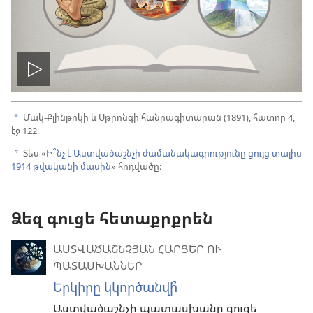
Սկսել
տեսանյութը
Մակ-Քլինթոկի և Սթրոնգի հանրագիտարան (1891), հատոր 4,
a
էջ 122։
Տես «
Ի՞նչ է Աստվածաշնչի ժամանակագրությունը ցույց տալիս
b
1914 թվականի մասին
» հոդվածը։
Ձեզ գուցե հետաքրքրեն
ԱՍՏՎԱԾԱՇՆՉՅԱՆ ՀԱՐՑԵՐ ՈՒ
ՊԱՏԱՍԽԱՆՆԵՐ
Երկիրը կկործանվի՞
Աստվածաշնչի պատասխանը գուցե