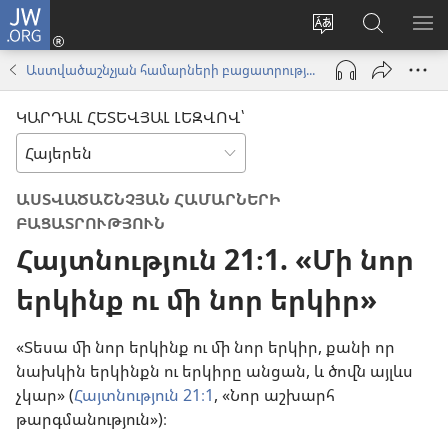
JW.ORG
Մուտքագրվել
(բացվում
Փոխել
Որոնում
ՑՈ
է
կայքի
JW.ORG
ՏԱ
Աստվածաշնչյան համարների բացատրություն
նոր
լեզուն
կայքում
ՄԵ
պատուհան)
ԿԱՐԴԱԼ ՀԵՏԵՎՅԱԼ ԼԵԶՎՈՎ՝
ԱՍՏՎԱԾԱՇՆՉՅԱՆ ՀԱՄԱՐՆԵՐԻ
ԲԱՑԱՏՐՈՒԹՅՈՒՆ
Հայտնություն 21։1. «Մի նոր
երկինք ու մի նոր երկիր»
«Տեսա մի նոր երկինք ու մի նոր երկիր, քանի որ
նախկին երկինքն ու երկիրը անցան, և ծովն այլևս
չկար» (
Հայտնություն 21։1
, «Նոր աշխարհ
թարգմանություն»)։