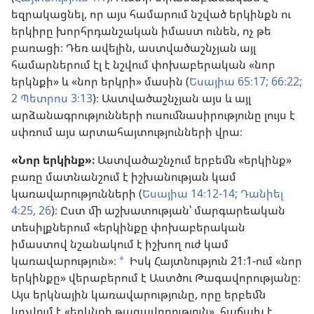
եզրակացնել, որ այս համարում նշված երկինքն ու
երկիրը խորհրդանշական իմաստ ունեն, ոչ թե
բառացի։ Դեռ ավելին, աստվածաշնչյան այլ
համարներում էլ է նշվում փոխաբերական «նոր
երկնքի» և «նոր երկրի» մասին (
Եսայիա 65։17;
66։22;
2 Պետրոս 3։13
)։ Աստվածաշնչյան այս և այլ
արձանագրությունների ուսումնասիրությունը լույս է
սփռում այս արտահայտությունների վրա։
«Նոր երկինք»։
Աստվածաշնչում երբեմն «երկինք»
բառը մատնանշում է իշխանության կամ
կառավարությունների (
Եսայիա 14։12-14;
Դանիել
4։25, 26
)։ Ըստ մի աշխատության՝ մարգարեական
տեսիլքներում «երկինքը փոխաբերական
իմաստով նշանակում է իշխող ուժ կամ
կառավարություն»։
Իսկ Հայտնություն 21։1-ում «նոր
a
երկինքը» վերաբերում է Աստծու Թագավորությանը։
Այս երկնային կառավարությունը, որը երբեմն
կոչվում է «երկնքի թագավորություն», հաճախ է