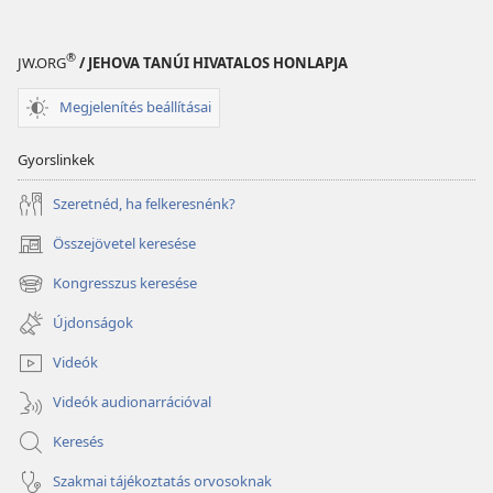
®
JW.ORG
/ JEHOVA TANÚI HIVATALOS HONLAPJA
Megjelenítés beállításai
Gyorslinkek
Szeretnéd, ha felkeresnénk?
Összejövetel keresése
(opens
new
Kongresszus keresése
(opens
window)
new
Újdonságok
window)
Videók
Videók audionarrációval
Keresés
Szakmai tájékoztatás orvosoknak