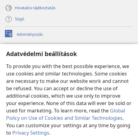
Hivatalos tájékoztatás
Súgó
Adományozás
(opens
new
window)
Őrtorony ONLINE KÖNYVTÁR
Adatvédelmi beállítások
(opens
new
®
JW Hub
To provide you with the best possible experience, we
window)
(opens
use cookies and similar technologies. Some cookies
new
®
JW Library
window)
are necessary to make our website work and cannot
be refused. You can accept or decline the use of
Watchtower Library
additional cookies, which we use only to improve
your experience. None of this data will ever be sold or
used for marketing. To learn more, read the
Global
Policy on Use of Cookies and Similar Technologies
.
You can customize your settings at any time by going
Copyright
© 2026 Watch Tower Bible and Tract Society of Pennsylvania.
FELHASZNÁLÁSI FELTÉTELEK
|
ADATVÉDELMI SZABÁLYZAT
|
to
Privacy Settings
.
S
ADATVÉDELMI BEÁLLÍTÁSOK