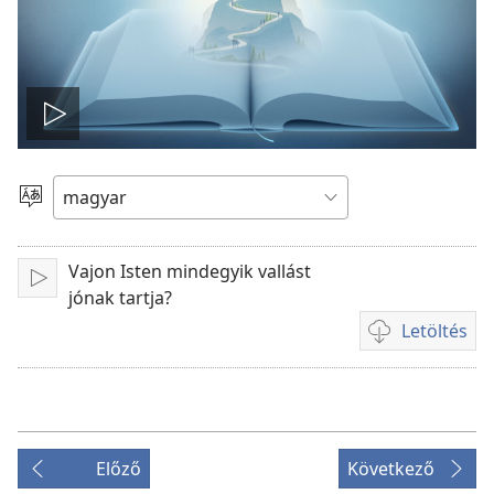
Videólejátszás
Nyelv
Vajon Isten mindegyik vallást
Lejátszás
jónak tartja?
Letöltés
Videóletöltési
lehetőségek
Előző
Következő