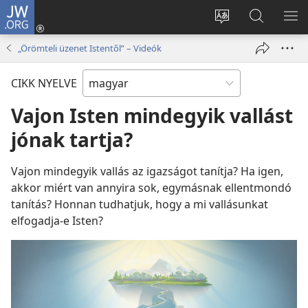
JW.ORG
Bejelentkezés
(opens
Oldal
Keresés
ME
new
nyelvének
a jw.org
ME
„Örömteli üzenet Istentől” – Videók
window)
megváltoztatás
honlapon
CIKK NYELVE
Vajon Isten mindegyik vallást
jónak tartja?
Vajon mindegyik vallás az igazságot tanítja? Ha igen,
akkor miért van annyira sok, egymásnak ellentmondó
tanítás? Honnan tudhatjuk, hogy a mi vallásunkat
elfogadja-e Isten?