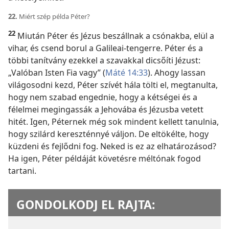
22.
Miért szép példa Péter?
22
Miután Péter és Jézus beszállnak a csónakba, elül a
vihar, és csend borul a Galileai-tengerre. Péter és a
többi tanítvány ezekkel a szavakkal dicsőíti Jézust:
„Valóban Isten Fia vagy” (
Máté 14:33
). Ahogy lassan
világosodni kezd, Péter szívét hála tölti el, megtanulta,
hogy nem szabad engednie, hogy a kétségei és a
félelmei megingassák a Jehovába és Jézusba vetett
hitét. Igen, Péternek még sok mindent kellett tanulnia,
hogy szilárd kereszténnyé váljon. De eltökélte, hogy
küzdeni és fejlődni fog. Neked is ez az elhatározásod?
Ha igen, Péter példáját követésre méltónak fogod
tartani.
GONDOLKODJ EL RAJTA: