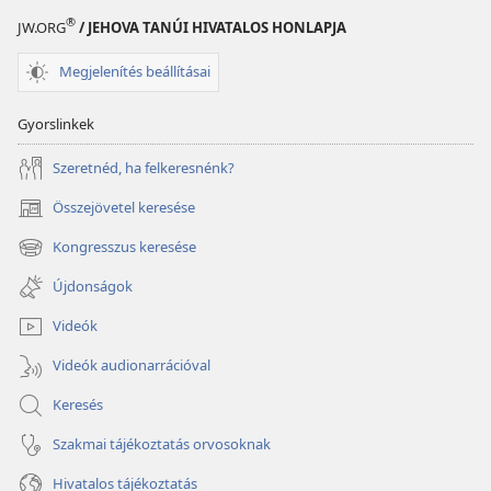
®
JW.ORG
/ JEHOVA TANÚI HIVATALOS HONLAPJA
Megjelenítés beállításai
Gyorslinkek
Szeretnéd, ha felkeresnénk?
Összejövetel keresése
(opens
new
Kongresszus keresése
(opens
window)
new
Újdonságok
window)
Videók
Videók audionarrációval
Keresés
Szakmai tájékoztatás orvosoknak
Hivatalos tájékoztatás