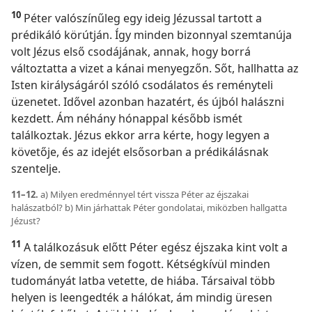
10
Péter valószínűleg egy ideig Jézussal tartott a
prédikáló körútján. Így minden bizonnyal szemtanúja
volt Jézus első csodájának, annak, hogy borrá
változtatta a vizet a kánai menyegzőn. Sőt, hallhatta az
Isten királyságáról szóló csodálatos és reményteli
üzenetet. Idővel azonban hazatért, és újból halászni
kezdett. Ám néhány hónappal később ismét
találkoztak. Jézus ekkor arra kérte, hogy legyen a
követője, és az idejét elsősorban a prédikálásnak
szentelje.
11–12.
a) Milyen eredménnyel tért vissza Péter az éjszakai
halászatból? b) Min járhattak Péter gondolatai, miközben hallgatta
Jézust?
11
A találkozásuk előtt Péter egész éjszaka kint volt a
vízen, de semmit sem fogott. Kétségkívül minden
tudományát latba vetette, de hiába. Társaival több
helyen is leengedték a hálókat, ám mindig üresen