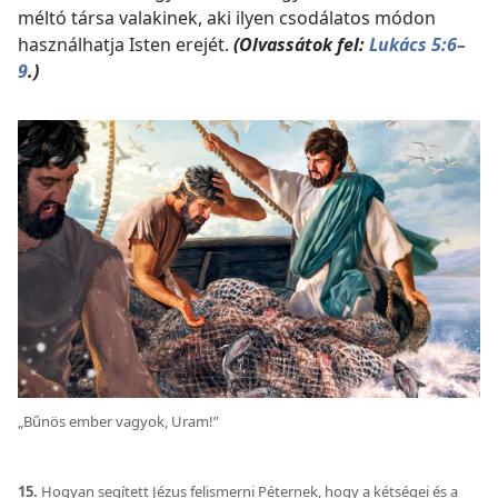
méltó társa valakinek, aki ilyen csodálatos módon
használhatja Isten erejét.
(Olvassátok fel:
Lukács 5:6–
9
.)
„Bűnös ember vagyok, Uram!”
15.
Hogyan segített Jézus felismerni Péternek, hogy a kétségei és a