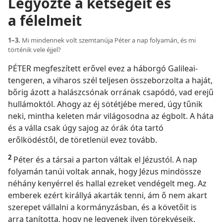
Legyőzte a kétségeit és
a félelmeit
1–3.
Mi mindennek volt szemtanúja Péter a nap folyamán, és mi
történik vele éjjel?
PÉTER megfeszített erővel evez a háborgó Galileai-
tengeren, a viharos szél teljesen összeborzolta a haját,
bőrig ázott a halászcsónak orrának csapódó, vad erejű
hullámoktól. Ahogy az éj sötétjébe mered, úgy tűnik
neki, mintha keleten már világosodna az égbolt. A háta
és a válla csak úgy sajog az órák óta tartó
erőlködéstől, de töretlenül evez tovább.
2
Péter és a társai a parton váltak el Jézustól. A nap
folyamán tanúi voltak annak, hogy Jézus mindössze
néhány kenyérrel és hallal ezreket vendégelt meg. Az
emberek ezért királlyá akarták tenni, ám ő nem akart
szerepet vállalni a kormányzásban, és a követőit is
arra tanította, hogy ne legyenek ilyen törekvéseik.