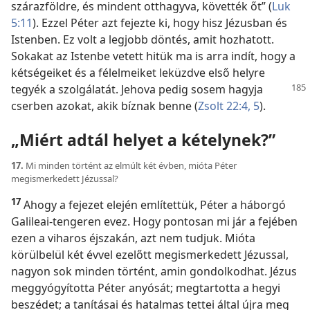
szárazföldre, és mindent otthagyva, követték őt” (
Luk
5:11
). Ezzel Péter azt fejezte ki, hogy hisz Jézusban és
Istenben. Ez volt a legjobb döntés, amit hozhatott.
Sokakat az Istenbe vetett hitük ma is arra indít, hogy a
kétségeiket és a félelmeiket leküzdve első helyre
tegyék
a szolgálatát. Jehova pedig sosem hagyja
cserben azokat, akik bíznak benne (
Zsolt 22:4, 5
).
„Miért adtál helyet a kételynek?”
17.
Mi minden történt az elmúlt két évben, mióta Péter
megismerkedett Jézussal?
17
Ahogy a fejezet elején említettük, Péter a háborgó
Galileai-tengeren evez. Hogy pontosan mi jár a fejében
ezen a viharos éjszakán, azt nem tudjuk. Mióta
körülbelül két évvel ezelőtt megismerkedett Jézussal,
nagyon sok minden történt, amin gondolkodhat. Jézus
meggyógyította Péter anyósát; megtartotta a hegyi
beszédet; a tanításai és hatalmas tettei által újra meg