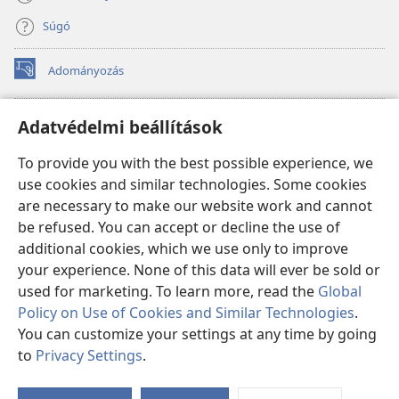
Súgó
Adományozás
(opens
new
window)
Őrtorony ONLINE KÖNYVTÁR
Adatvédelmi beállítások
(opens
new
®
JW Hub
To provide you with the best possible experience, we
window)
(opens
use cookies and similar technologies. Some cookies
new
®
JW Library
window)
are necessary to make our website work and cannot
be refused. You can accept or decline the use of
Watchtower Library
additional cookies, which we use only to improve
your experience. None of this data will ever be sold or
used for marketing. To learn more, read the
Global
Policy on Use of Cookies and Similar Technologies
.
You can customize your settings at any time by going
Copyright
© 2026 Watch Tower Bible and Tract Society of Pennsylvania.
FELHASZNÁLÁSI FELTÉTELEK
|
ADATVÉDELMI SZABÁLYZAT
|
to
Privacy Settings
.
S
ADATVÉDELMI BEÁLLÍTÁSOK
Ta