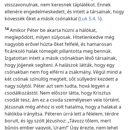
visszavonulnak, nem keresnek táplálékot. Ennek
ellenére engedelmeskedett, és intett a társainak, hogy
kövessék őket a másik csónakkal (
Luk 5:4, 5
).
14
Amikor Péter be akarta húzni a hálókat,
meglepődött, milyen súlyosak. Hitetlenkedve még
nagyobb erővel húzta őket felfelé, és hamarosan
ficánkoló halak tömegét pillantotta meg bennük.
Izgatottan intett a másik csónakban lévő társainak,
hogy jöjjenek segíteni. A halászok látták, hogy egy
csónakban nem fog elférni a zsákmány. Végül mind a
két csónak színültig megtelt, sőt süllyedni kezdett a
nagy súlytól. Péter azt sem tudta, hová legyen a
csodálkozástól. Nem először látta, hogy Krisztus
csodát tesz, ám ez a csoda személyesen vele történt.
Jézusnak még ahhoz is volt hatalma, hogy a halakat a
hálókba irányítsa. Péteren úrrá lett a félelem, térdre
borult, és így szólt Jézushoz: „Távozz tőlem, mert
bűnös ember vagyok, Uram!” Úgy érezte, nem lehet