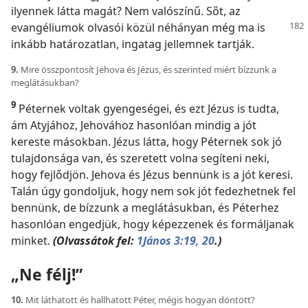
ilyennek látta magát? Nem valószínű. Sőt, az
evangéliumok olvasói közül
néhányan még ma is
inkább határozatlan, ingatag jellemnek tartják.
9.
Mire összpontosít Jehova és Jézus, és szerinted miért bízzunk a
meglátásukban?
9
Péternek voltak gyengeségei, és ezt Jézus is tudta,
ám Atyjához, Jehovához hasonlóan mindig a jót
kereste másokban. Jézus látta, hogy Péternek sok jó
tulajdonsága van, és szeretett volna segíteni neki,
hogy fejlődjön. Jehova és Jézus bennünk is a jót keresi.
Talán úgy gondoljuk, hogy nem sok jót fedezhetnek fel
bennünk, de bízzunk a meglátásukban, és Péterhez
hasonlóan engedjük, hogy képezzenek és formáljanak
minket.
(Olvassátok fel:
1János 3:19, 20
.)
„Ne félj!”
10.
Mit láthatott és hallhatott Péter, mégis hogyan döntött?