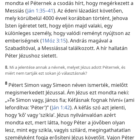
mondta el Péternek a csodás hírt, hogy megérkezett a
Messiás (
Ján 1:35–41
). Az édeni lázadást követően,
mely körülbelül 4000 évvel korábban történt, Jehova
Isten ígéretet tett, hogy eljön majd valaki, egy
különleges személy, hogy valódi reményt nyújtson az
emberiségnek (
1Móz 3:15
). András magával a
Szabadítóval, a Messiással találkozott. A hír hallatán
Péter Jézushoz sietett.
8.
Mi a jelentése annak a névnek, melyet Jézus adott Péternek, és
miért nem tartják ezt sokan jó választásnak?
8
Pétert Simon vagy Simeon néven ismerték, mielőtt
megismerkedett Jézussal. Ám Jézus ezt mondta neki:
„»Te Simon vagy, János fia; Kéfásnak fognak hívni« (ami
lefordítva: ’Péter’)” (
Ján 1:42
). A kéfás szó azt jelenti,
hogy ’kő’ vagy ’szikla’. Jézus nyilvánvalóan azért
mondta ezt, mert látta, hogy Péter a jövőben olyan
lesz, mint egy szikla, vagyis szilárd, megingathatatlan
személyként fogja erősíteni Jézus követőit. Vajon Péter