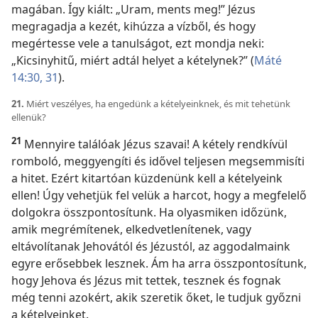
magában. Így kiált: „Uram, ments meg!” Jézus
megragadja a kezét, kihúzza a vízből, és hogy
megértesse vele a tanulságot, ezt mondja neki:
„Kicsinyhitű, miért adtál helyet a kételynek?” (
Máté
14:30, 31
).
21.
Miért veszélyes, ha engedünk a kételyeinknek, és mit tehetünk
ellenük?
21
Mennyire találóak Jézus szavai! A kétely rendkívül
romboló, meggyengíti és idővel teljesen megsemmisíti
a hitet. Ezért kitartóan küzdenünk kell a kételyeink
ellen! Úgy vehetjük fel velük a harcot, hogy a megfelelő
dolgokra összpontosítunk. Ha olyasmiken időzünk,
amik megrémítenek, elkedvetlenítenek, vagy
eltávolítanak Jehovától és Jézustól, az aggodalmaink
egyre erősebbek lesznek. Ám ha arra összpontosítunk,
hogy Jehova és Jézus mit tettek, tesznek és fognak
még tenni azokért, akik szeretik őket, le tudjuk győzni
a kételyeinket.