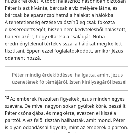
húzták fel őket. A többi halászhoz hasonlóan biztosan
Péter is azt kívánta, bárcsak a víz mélyére látna, és
bárcsak beleparancsolhatná a halakat a hálókba.
A tehetetlenség érzése valószínűleg csak fokozta
elkeseredettségét, hiszen nem kedvtelésből halászott,
hanem azért, hogy eltartsa a családját. Noha
eredménytelenül tértek vissza, a hálókat meg kellett
tisztítani. Éppen ezzel foglalatoskodott, amikor Jézus
odament hozzá.
Péter mindig érdeklődéssel hallgatta, amint Jézus
üzenetének fő témájáról, Isten királyságáról beszél
12
Az emberek feszülten figyeltek Jézus minden egyes
szavára. De mivel nagyon sokan gyűltek köré, beszállt
Péter csónakjába, és megkérte, evezzen el kissé a
parttól. A víz felől tisztán hallhatták, amit mond. Péter
is olyan odaadással figyelte, mint az emberek a parton.