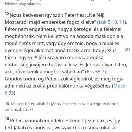
félelmei alaptalanok?
15
Jézus kedvesen így szólt Péterhez: „Ne félj!
Mostantól majd embereket fogsz ki élve” (
Luk 5:10, 11
).
Péter nem engedhette, hogy a kétségei és a félelmei
megbénítsák. Nem kellett volna aggodalmaskodnia a
megélhetés miatt, vagy úgy éreznie, hogy a hibái és
gyengeségei alkalmatlanná teszik arra, hogy
Jézus
társa legyen. A Jézusra váró munka az egész
emberiség jövőjére hatással lesz. És Jehova olyan Isten,
aki „bővelkedik a megbocsátásban” (
Ézs 55:7
).
Gondoskodni fog Péter szükségleteiről, és meg fogja
adni neki az erőt a prédikálómunka végzéséhez (
Máté
6:33
).
16.
Mit tett Péter, Jakab és János, és miért ez volt a legjobb döntés,
amit hozhattak?
16
Péter azonnal engedelmeskedett Jézusnak, és így
tett Jakab és János is: „visszavitték a csónakokat a