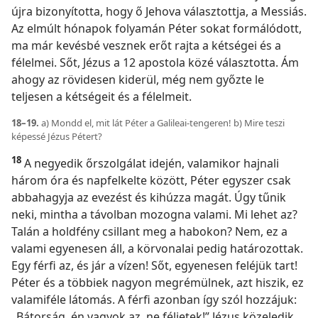
újra bizonyította, hogy ő Jehova választottja, a Messiás.
Az elmúlt hónapok folyamán Péter sokat formálódott,
ma már kevésbé vesznek erőt rajta a kétségei és a
félelmei. Sőt, Jézus a 12 apostola közé választotta. Ám
ahogy az rövidesen kiderül, még nem győzte le
teljesen a kétségeit és a félelmeit.
18–19.
a) Mondd el, mit lát Péter a Galileai-tengeren! b) Mire teszi
képessé Jézus Pétert?
18
A negyedik őrszolgálat idején, valamikor hajnali
három óra és napfelkelte között, Péter egyszer csak
abbahagyja az evezést és kihúzza magát. Úgy tűnik
neki, mintha a távolban mozogna valami. Mi lehet az?
Talán a holdfény csillant meg a habokon? Nem, ez a
valami egyenesen áll, a körvonalai pedig határozottak.
Egy férfi az, és jár a vízen! Sőt, egyenesen feléjük tart!
Péter és a többiek nagyon megrémülnek, azt hiszik, ez
valamiféle látomás. A férfi azonban így szól hozzájuk:
„Bátorság, én vagyok az, ne féljetek!” Jézus közeledik