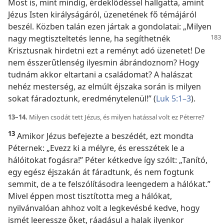
Most is, mint mindig, érdeklődéssel hallgatta, amint
Jézus Isten királyságáról, üzenetének fő témájáról
beszél. Közben talán ezen jártak a gondolatai: „Milyen
nagy
megtiszteltetés lenne, ha segíthetnék
Krisztusnak hirdetni ezt a reményt adó üzenetet! De
nem ésszerűtlenség ilyesmin ábrándoznom? Hogy
tudnám akkor eltartani a családomat? A halászat
nehéz mesterség, az elmúlt éjszaka során is milyen
sokat fáradoztunk, eredménytelenül!” (
Luk 5:1–3
).
13–14.
Milyen csodát tett Jézus, és milyen hatással volt ez Péterre?
13
Amikor Jézus befejezte a beszédét, ezt mondta
Péternek: „Evezz ki a mélyre, és eresszétek le a
hálóitokat fogásra!” Péter kétkedve így szólt: „Tanító,
egy egész éjszakán át fáradtunk, és nem fogtunk
semmit, de a te felszólításodra leengedem a hálókat.”
Mivel éppen most tisztította meg a hálókat,
nyilvánvalóan ahhoz volt a legkevésbé kedve, hogy
ismét leeressze őket, ráadásul a halak ilyenkor