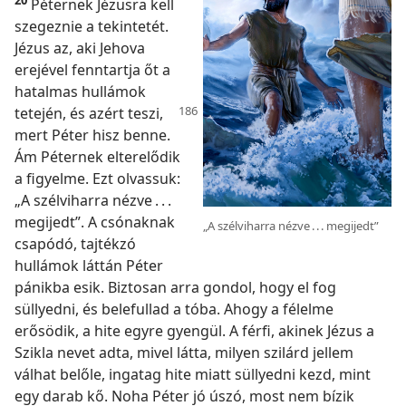
Péternek Jézusra kell
szegeznie a tekintetét.
Jézus az, aki Jehova
erejével fenntartja őt a
hatalmas hullámok
tetején, és
azért teszi,
mert Péter hisz benne.
Ám Péternek elterelődik
a figyelme. Ezt olvassuk:
„A szélviharra nézve . . .
megijedt”. A csónaknak
„A szélviharra nézve . . . megijedt”
csapódó, tajtékzó
hullámok láttán Péter
pánikba esik. Biztosan arra gondol, hogy el fog
süllyedni, és belefullad a tóba. Ahogy a félelme
erősödik, a hite egyre gyengül. A férfi, akinek Jézus a
Szikla nevet adta, mivel látta, milyen szilárd jellem
válhat belőle, ingatag hite miatt süllyedni kezd, mint
egy darab kő. Noha Péter jó úszó, most nem bízik