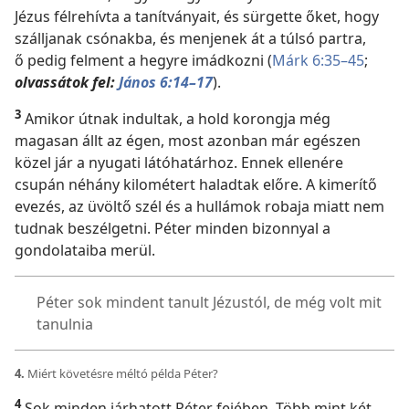
Jézus félrehívta a tanítványait, és sürgette őket, hogy
szálljanak csónakba, és menjenek át a túlsó partra,
ő pedig felment a hegyre imádkozni (
Márk 6:35–45
;
olvassátok fel:
János 6:14–17
).
3
Amikor útnak indultak, a hold korongja még
magasan állt az égen, most azonban már egészen
közel jár a nyugati látóhatárhoz. Ennek ellenére
csupán néhány kilométert haladtak előre. A kimerítő
evezés, az üvöltő szél és a hullámok robaja miatt nem
tudnak beszélgetni. Péter minden bizonnyal a
gondolataiba merül.
Péter sok mindent tanult Jézustól, de még volt mit
tanulnia
4.
Miért követésre méltó példa Péter?
4
Sok minden járhatott Péter fejében. Több mint két,