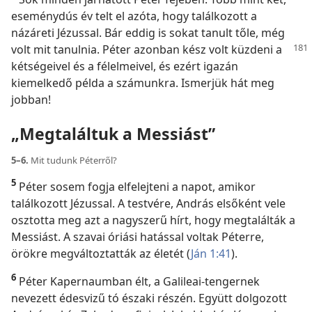
eseménydús év telt el azóta, hogy találkozott a
názáreti Jézussal. Bár eddig is sokat tanult tőle, még
volt mit tanulnia. Péter azonban
kész volt küzdeni a
kétségeivel és a félelmeivel, és ezért igazán
kiemelkedő példa a számunkra. Ismerjük hát meg
jobban!
„Megtaláltuk a Messiást”
5–6.
Mit tudunk Péterről?
5
Péter sosem fogja elfelejteni a napot, amikor
találkozott Jézussal. A testvére, András elsőként vele
osztotta meg azt a nagyszerű hírt, hogy megtalálták a
Messiást. A szavai óriási hatással voltak Péterre,
örökre megváltoztatták az életét (
Ján 1:41
).
6
Péter Kapernaumban élt, a Galileai-tengernek
nevezett édesvizű tó északi részén. Együtt dolgozott