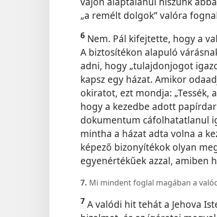
vajon alaptalanul hiszünk abba
„a remélt dolgok” valóra fogna
6
Nem. Pál kifejtette, hogy a va
A biztosítékon alapuló várásnak 
adni, hogy „tulajdonjogot igazo
kapsz egy házat. Amikor odaad
okiratot, ezt mondja: „Tessék, 
hogy a kezedbe adott papírdar
dokumentum cáfolhatatlanul iga
mintha a házat adta volna a ke
képező bizonyítékok olyan meg
egyenértékűek azzal, amiben h
7.
Mi mindent foglal magában a valódi
7
A valódi hit tehát a Jehova Is