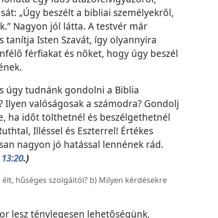
át: „Úgy beszélt a bibliai személyekről,
k.” Nagyon jól látta. A testvér már
tanítja Isten Szavát, így olyannyira
tenfélő férfiakat és nőket, hogy úgy beszél
ének.
is úgy tudnánk gondolni a Biblia
a? Ilyen valóságosak a számodra? Gondolj
, ha időt tölthetnél és beszélgethetnél
htal, Illéssel és Eszterrel! Értékes
osan nagyon jó hatással lennének rád.
13:20
.)
élt, hűséges szolgáitól? b) Milyen kérdésekre
r lesz ténylegesen lehetőségünk,