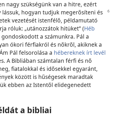
en nagy szükségünk van a hitre, ezért
gy lássuk, hogyan tudjuk megerősíteni és
zetek vezetését istenfélő, példamutató
írja róluk: „utánozzátok hitüket” (
Héb
is gondoskodott a számunkra. Pál a
yan ókori férfiakról és nőkről, akiknek a
 Ám Pál felsorolása a
hébereknek írt levél
s. A Bibliában számtalan férfi és nő
g, fiatalokkal és idősekkel egyaránt,
ények között is hűségesek maradtak
lük ebben az Istentől elidegenedett
dát a bibliai