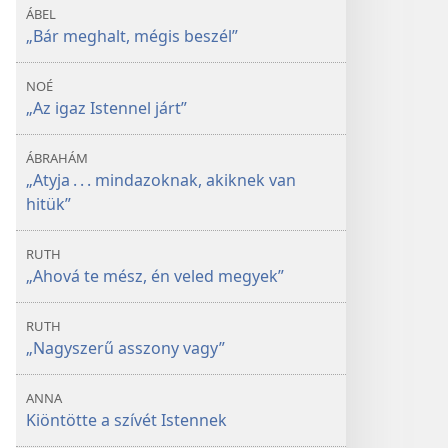
ÁBEL
„Bár meghalt, mégis beszél”
NOÉ
„Az igaz Istennel járt”
ÁBRAHÁM
„Atyja . . . mindazoknak, akiknek van
hitük”
RUTH
„Ahová te mész, én veled megyek”
RUTH
„Nagyszerű asszony vagy”
ANNA
Kiöntötte a szívét Istennek