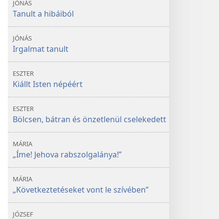
JÓNÁS
Tanult a hibáiból
JÓNÁS
Irgalmat tanult
ESZTER
Kiállt Isten népéért
ESZTER
Bölcsen, bátran és önzetlenül cselekedett
MÁRIA
„Íme! Jehova rabszolgalánya!”
MÁRIA
„Következtetéseket vont le szívében”
JÓZSEF