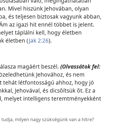
lósulásában való, megingathatatlan
. Mivel hiszünk Jehovában, olyan
a, és teljesen biztosak vagyunk abban,
Ám az igazi hit ennél többet is jelent.
elyet táplálni kell, hogy életben
ák életben (
Jak 2:26
).
 válasza magáért beszél.
(Olvassátok fel:
közeledhetünk Jehovához, és nem
t tehát létfontosságú ahhoz, hogy jó
kal, Jehovával, és dicsőítsük őt. Ez a
, melyet intelligens teremtményekként
 tudja, milyen nagy szükségünk van a hitre?