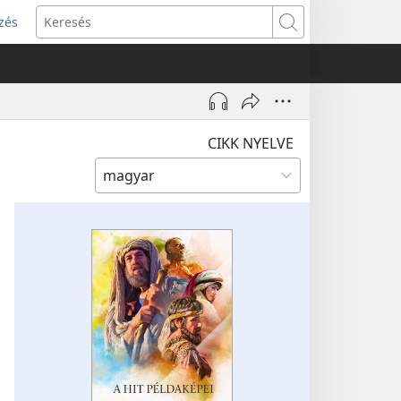
zés
s
Keresés
w)
CIKK NYELVE