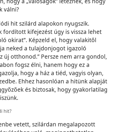
n, hogy a „valóságok” léteznek, és hogy
k válni?
lódi hit szilárd alapokon nyugszik.
fordított kifejezést úgy is vissza lehet
ló okirat”. Képzeld el, hogy valakitől
ja neked a tulajdonjogot igazoló
az új otthonod.” Persze nem arra gondol,
abon fogsz élni, hanem hogy ez a
zolja, hogy a ház a tiéd, vagyis olyan,
zedbe. Ehhez hasonlóan a hitünk alapját
győzőek és biztosak, hogy gyakorlatilag
iszünk.
 hit?
tenbe vetett, szilárdan megalapozott