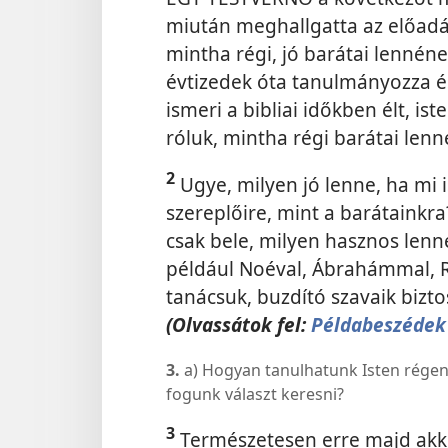
miután meghallgatta az előadás
mintha régi, jó barátai lennéne
évtizedek óta tanulmányozza és 
ismeri a bibliai időkben élt, is
róluk, mintha régi barátai lenn
2
Ugye, milyen jó lenne, ha mi 
szereplőire, mint a barátainkr
csak bele, milyen hasznos lenne
például Noéval, Ábrahámmal, Rut
tanácsuk, buzdító szavaik bizt
(Olvassátok fel:
Példabeszédek 
3.
a) Hogyan tanulhatunk Isten régen 
fogunk választ keresni?
3
Természetesen erre majd akko