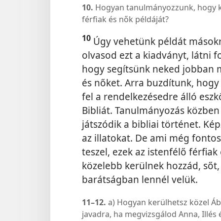
10.
Hogyan tanulmányozzunk, hogy köve
férfiak és nők példáját?
10
Úgy vehetünk példát másokró
olvasod ezt a kiadványt, látni 
hogy segítsünk neked jobban m
és nőket. Arra buzdítunk, hogy 
fel a rendelkezésedre álló es
Bibliát. Tanulmányozás közben 
játszódik a bibliai történet. K
az illatokat. De ami még fontos
teszel, ezek az istenfélő férfi
közelebb kerülnek hozzád, sőt,
barátságban lennél velük.
11–12.
a) Hogyan kerülhetsz közel Á
javadra, ha megvizsgálod Anna, Illés 