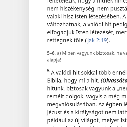
feltételezik, hogy a hitnek ninc
nem hiszékenység, nem pusztán
valaki hisz Isten létezésében. 
változhatnak, a valódi hit ped
elfogadjuk
Isten létezését, me
rettegnek tőle (
Jak 2:19
).
5–6.
a) Miben vagyunk biztosak, ha va
alapja!
5
A valódi hit sokkal több enné
Biblia, hogy mi a hit.
(Olvassáto
hitünk, biztosak vagyunk a „ne
remélt dolgok, vagyis a még 
megvalósulásában. Az égben lé
Jézust és a királyságot nem lát
például az új világot, melyet I