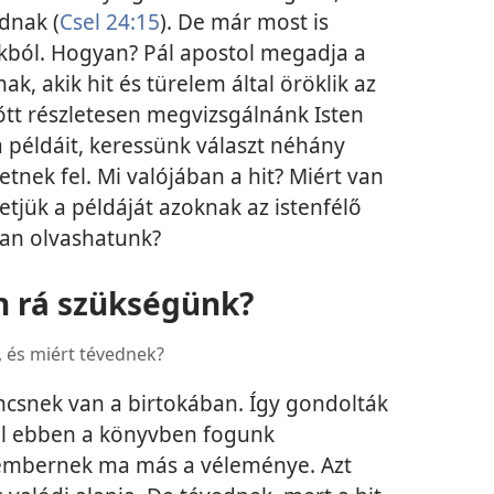
dnak (
Csel 24:15
). De már most is
kból. Hogyan? Pál apostol megadja a
ak, akik hit és türelem által öröklik az
lőtt részletesen megvizsgálnánk Isten
a példáit, keressünk választ néhány
etnek fel. Mi valójában a hit? Miért van
jük a példáját azoknak az istenfélő
ban olvashatunk?
an rá szükségünk?
 és miért tévednek?
ncsnek van a birtokában. Így gondolták
kről ebben a könyvben fogunk
embernek ma más a véleménye. Azt