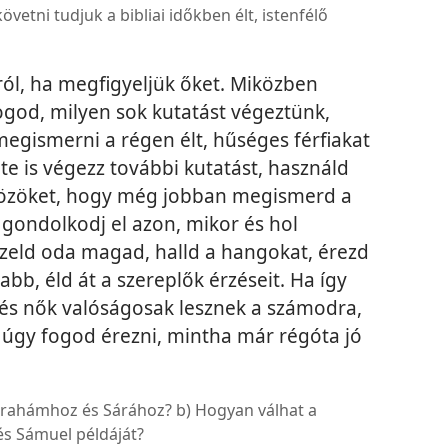
tni tudjuk a bibliai időkben élt, istenfélő
l, ha megfigyeljük őket. Miközben
fogod, milyen sok kutatást végeztünk,
egismerni a régen élt, hűséges férfiakat
te is végezz további kutatást, használd
zközöket, hogy még jobban megismerd a
gondolkodj el azon, mikor és hol
épzeld oda magad, halld a hangokat, érezd
abb, éld át a szereplők érzéseit. Ha így
ak és nők valóságosak lesznek a számodra,
 úgy fogod érezni, mintha már régóta jó
brahámhoz és Sárához? b) Hogyan válhat a
és Sámuel példáját?