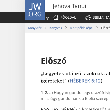
JW.ORG
Jehova Tanúi
FŐOLDAL
BIBLIAI T
Könyvtár
Könyvek
A hit példaképei
Elősz
Előszó
„Legyetek utánzói azoknak, aki
HÉBEREK 6:12
ígéreteket” (
)
1–2.
a) Hogyan gondol egy utazófelvigy
mi is úgy gondolnánk a Biblia szerepl
EGY TESTVÉRNŐ a következőt m