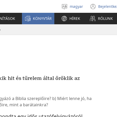
magyar
Bejelentke
Válassz
(open
nyelvet
new
ANÍTÁSOK
KÖNYVTÁR
HÍREK
RÓLUNK
windo
ó
k hit és türelem által öröklik az
ázó a Biblia szereplőire? b) Miért lenne jó, ha
őire, mint a barátainkra?
ondta egy idős utazófelvigyázóról,