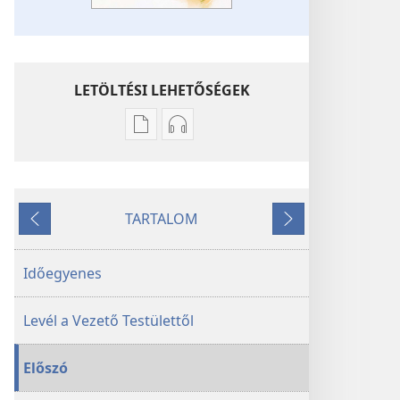
LETÖLTÉSI LEHETŐSÉGEK
Kiadványok
Hangfelvételek
letöltési
letöltési
lehetőségei
lehetőségei
A
A
TARTALOM
hit
hit
Előző
Következő
példaképei
példaképei
Időegyenes
Levél a Vezető Testülettől
Előszó