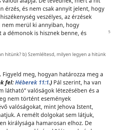
s valódi alapja. De tévednek, mert a hit
 érzés, és nem csak annyit jelent, hogy
A hiszékenység veszélyes, az érzések
ig nem merül ki annyiban, hogy
rt a démonok is hisznek benne, és
n hitünk? b) Szemléltesd, milyen legyen a hitünk
l. Figyeld meg, hogyan határozza meg a
k fel:
Héberek 11:1
.)
Pál szerint, ha van
m látható” valóságok létezésében és a
meg nem történt események
vő valóságokat, mint Jehova Istent,
hatjuk. A remélt dolgokat sem látjuk,
sten királysága hamarosan elhoz. De