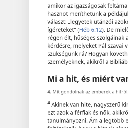
amikor az igazságosak feltáma
hasznot meríthetünk a példáju
választ: „legyetek utánzói azokn
ígéreteket” (
Héb 6:12
). De mie
régen élt, hűséges szolgáinak 
kérdésre, melyeket Pál szavai v
szükségünk rá? Hogyan követhet
személyeknek, akikről a Bibliá
Mi a hit, és miért v
4.
Mit gondolnak az emberek a hitről,
4
Akinek van hite, nagyszerű ki
ezt azok a férfiak és nők, aki
tanulmányozni. Ám a legtöbb 