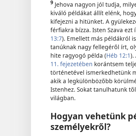
9
Jehova nagyon jól tudja, mily
kiváló példákat
állít elénk, ho
kifejezni a hitünket. A gyüleke
férfiakra bízza. Isten Szava ezt 
13:7
). Emellett más példákról 
tanúknak nagy fellegéről írt, ol
hite ragyogó példa (
Héb 12:1
).
11. fejezetében
korántsem telje
történetével ismerkedhetünk me
akik a legkülönbözőbb körülm
Istenhez. Sokat tanulhatunk tő
világban.
Hogyan vehetünk pél
személyekről?