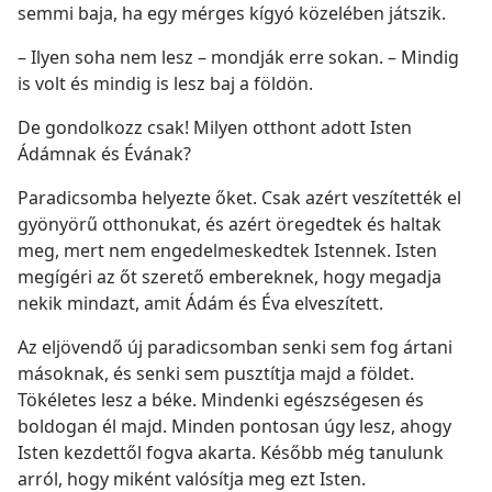
semmi baja, ha egy mérges kígyó közelében játszik.
– Ilyen soha nem lesz – mondják erre sokan. – Mindig
is volt és mindig is lesz baj a földön.
De gondolkozz csak! Milyen otthont adott Isten
Ádámnak és Évának?
Paradicsomba helyezte őket. Csak azért veszítették el
gyönyörű otthonukat, és azért öregedtek és haltak
meg, mert nem engedelmeskedtek Istennek. Isten
megígéri az őt szerető embereknek, hogy megadja
nekik mindazt, amit Ádám és Éva elveszített.
Az eljövendő új paradicsomban senki sem fog ártani
másoknak, és senki sem pusztítja majd a földet.
Tökéletes lesz a béke. Mindenki egészségesen és
boldogan él majd. Minden pontosan úgy lesz, ahogy
Isten kezdettől fogva akarta. Később még tanulunk
arról, hogy miként valósítja meg ezt Isten.