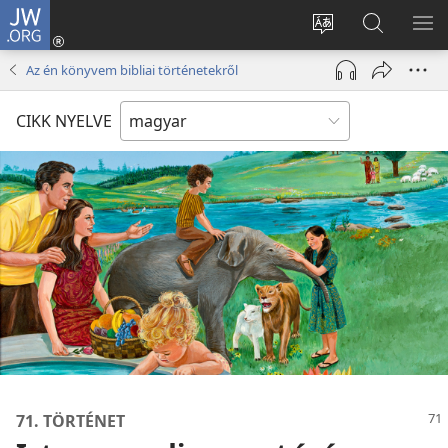
JW.ORG
Bejelentkezés
(opens
Oldal
Keresés
ME
new
nyelvének
a jw.org
ME
Az én könyvem bibliai történetekről
window)
megváltoztatás
honlapon
CIKK NYELVE
71. TÖRTÉNET