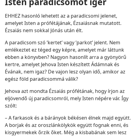
Isten paradicsomot ígér
EHHEZ hasonló lehetett az a paradicsomi jelenet,
amelyet Isten a prófétájának, Ézsaiásnak mutatott.
Ézsaiás nem sokkal Jónás után élt.
A paradicsom szó ’kertet’ vagy ’parkot’ jelent. Nem
emlékeztet ez téged egy képre, amelyet már láttunk
ebben a könyvben? Nagyon hasonlít arra a gyönyörű
kertre, amelyet Jehova Isten készített Ádámnak és
Évának, nem igaz? De vajon lesz olyan idő, amikor az
egész föld paradicsommá válik?
Jehova azt mondta Ézsaiás prófétának, hogy írjon az
eljövendő új paradicsomról, mely Isten népére vár. Így
szólt:
– A farkasok és a bárányok békésen élnek majd együtt.
A borjak és az oroszlánkölykök együtt fognak enni, és
kisgyermekek őrzik őket. Még a kisbabának sem lesz