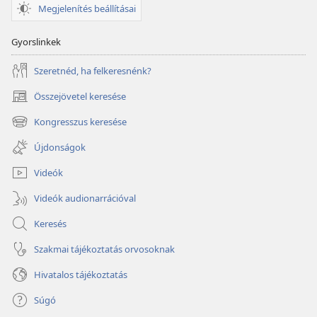
Megjelenítés beállításai
Gyorslinkek
Szeretnéd, ha felkeresnénk?
Összejövetel keresése
(opens
new
Kongresszus keresése
(opens
window)
new
Újdonságok
window)
Videók
Videók audionarrációval
Keresés
Szakmai tájékoztatás orvosoknak
Hivatalos tájékoztatás
Súgó