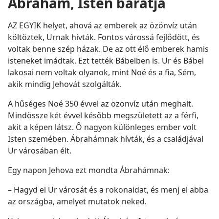
Ábrahám, Isten barátja
AZ EGYIK helyet, ahová az emberek az özönvíz után
költöztek, Urnak hívták. Fontos várossá fejlődött, és
voltak benne szép házak. De az ott élő emberek hamis
isteneket imádtak. Ezt tették Bábelben is. Ur és Bábel
lakosai nem voltak olyanok, mint Noé és a fia, Sém,
akik mindig Jehovát szolgálták.
A hűséges Noé 350 évvel az özönvíz után meghalt.
Mindössze két évvel később megszületett az a férfi,
akit a képen látsz. Ő nagyon különleges ember volt
Isten szemében. Ábrahámnak hívták, és a családjával
Ur városában élt.
Egy napon Jehova ezt mondta Ábrahámnak:
– Hagyd el Ur városát és a rokonaidat, és menj el abba
az országba, amelyet mutatok neked.