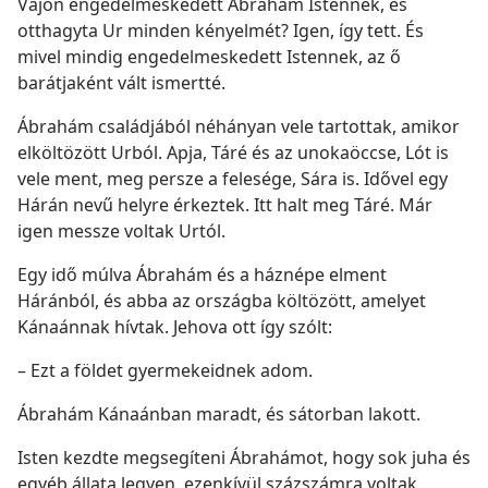
Vajon engedelmeskedett Ábrahám Istennek, és
otthagyta Ur minden kényelmét? Igen, így tett. És
mivel mindig engedelmeskedett Istennek, az ő
barátjaként vált ismertté.
Ábrahám családjából néhányan vele tartottak, amikor
elköltözött Urból. Apja, Táré és az unokaöccse, Lót is
vele ment, meg persze a felesége, Sára is. Idővel egy
Hárán nevű helyre érkeztek. Itt halt meg Táré. Már
igen messze voltak Urtól.
Egy idő múlva Ábrahám és a háznépe elment
Háránból, és abba az országba költözött, amelyet
Kánaánnak hívtak. Jehova ott így szólt:
– Ezt a földet gyermekeidnek adom.
Ábrahám Kánaánban maradt, és sátorban lakott.
Isten kezdte megsegíteni Ábrahámot, hogy sok juha és
egyéb állata legyen, ezenkívül százszámra voltak