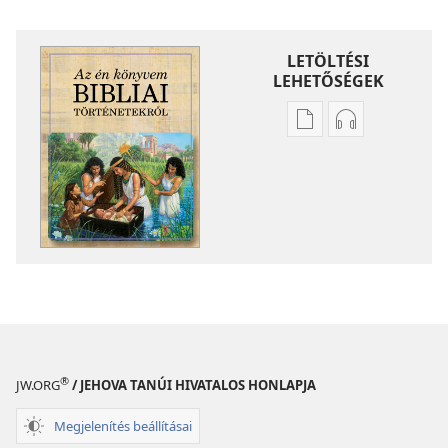
LETÖLTÉSI
LEHETŐSÉGEK
Kiadványok
Hangfelvétel
letöltési
letöltési
lehetőségei
lehetőségei
Az
Az
én
én
könyvem
könyvem
bibliai
bibliai
történetekről
történetekről
®
JW.ORG
/ JEHOVA TANÚI HIVATALOS HONLAPJA
Megjelenítés beállításai