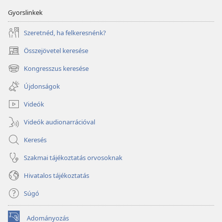
Gyorslinkek
Szeretnéd, ha felkeresnénk?
Összejövetel keresése
(opens
new
Kongresszus keresése
(opens
window)
new
Újdonságok
window)
Videók
Videók audionarrációval
Keresés
Szakmai tájékoztatás orvosoknak
Hivatalos tájékoztatás
Súgó
Adományozás