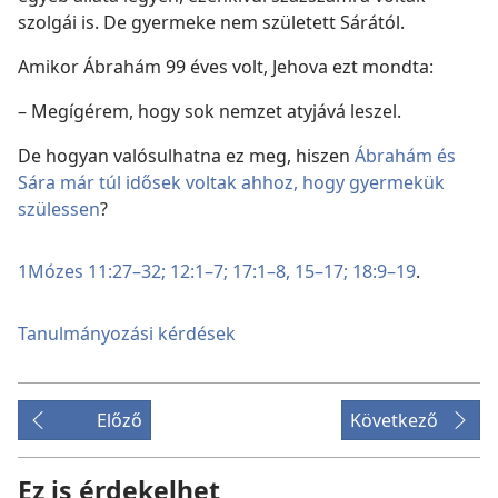
szolgái is. De gyermeke nem született Sárától.
Amikor Ábrahám 99 éves volt, Jehova ezt mondta:
– Megígérem, hogy sok nemzet atyjává leszel.
De hogyan valósulhatna ez meg, hiszen
Ábrahám és
Sára már túl idősek voltak ahhoz, hogy gyermekük
szülessen
?
1Mózes 11:27–32;
12:1–7;
17:1–8,
15–17;
18:9–19
.
Tanulmányozási kérdések
Előző
Következő
Ez is érdekelhet