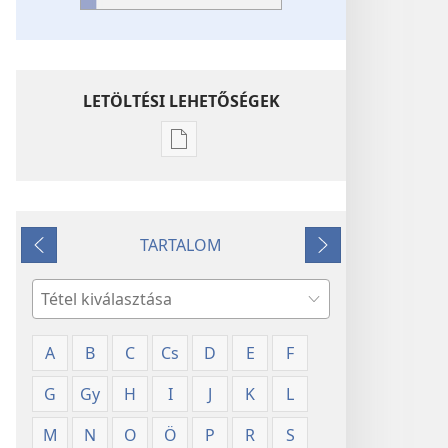
LETÖLTÉSI LEHETŐSÉGEK
Kiadványok
letöltési
lehetőségei
Szójegyzék
TARTALOM
Előző
Következő
Keresés
A
B
C
Cs
D
E
F
G
Gy
H
I
J
K
L
M
N
O
Ö
P
R
S