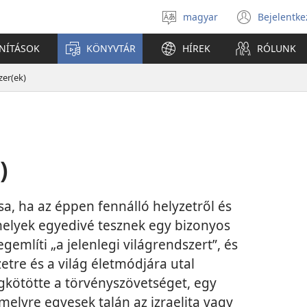
magyar
Bejelentke
Válassz
(open
nyelvet
new
ANÍTÁSOK
KÖNYVTÁR
HÍREK
RÓLUNK
windo
zer(ek)
)
sa, ha az éppen fennálló helyzetről és
melyek egyedivé tesznek egy bizonyos
gemlíti „a jelenlegi világrendszert”, és
zetre és a világ életmódjára utal
egkötötte a törvényszövetséget, egy
melyre egyesek talán az izraelita vagy