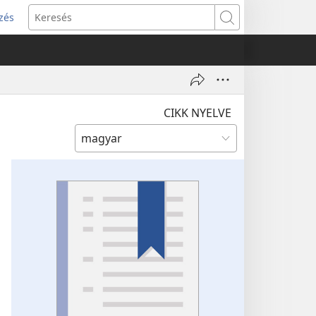
zés
s
Keresés
w)
CIKK NYELVE