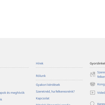
Hírek
Gyorslinke
Szere
Rólunk
felke
Kongr
Gyakori kérdések
(opens
new
Szeretnéd, ha felkeresnénk?
Vide
lapok és meghívók
window)
Kapcsolat
ok
Keres