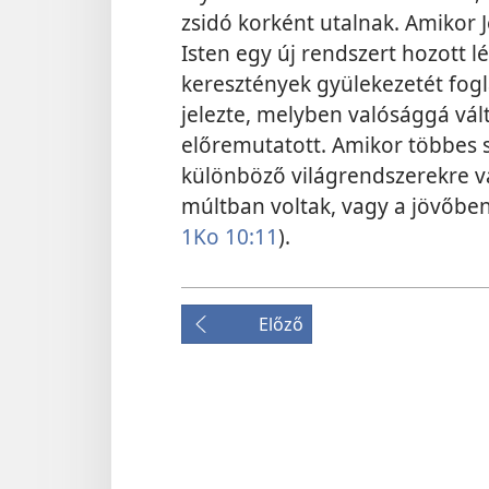
zsidó korként utalnak. Amikor J
Isten egy új rendszert hozott l
keresztények gyülekezetét fogl
jelezte, melyben valósággá vál
előremutatott. Amikor többes s
különböző világrendszerekre va
múltban voltak, vagy a jövőben
1Ko 10:11
).
Előző