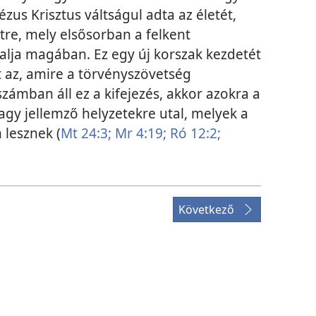
ézus Krisztus váltságul adta az életét,
étre, mely elsősorban a felkent
alja magában. Ez egy új korszak kezdetét
t az, amire a törvényszövetség
zámban áll ez a kifejezés, akkor azokra a
gy jellemző helyzetekre utal, melyek a
 lesznek (
Mt 24:3;
Mr 4:19;
Ró 12:2;
Következő