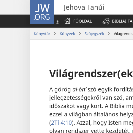
JW.ORG
Jehova Tanúi
FŐOLDAL
BIBLIAI T
Könyvtár
Könyvek
Szójegyzék
Világrends
Világrendszer(ek
A görög
ai·ónʹ
szó egyik fordítá
jellegzetességekről van szó, a
időszakot vagy kort. A Biblia me
ezzel a világban általános hely
(
2Ti 4:10
). Azzal, hogy Isten m
olyan rendszer vette kezdetét, 