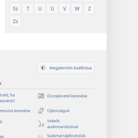
Sz
T
U
Ü
V
W
Z
Zs
Megjelenítés beállításai
k
tnéd, ha
Összejövetel keresése
(opens
resnénk?
new
window)
esszus keresése
Újdonságok
Videók
ók
audionarrációval
Szakmai tájékoztatás
és