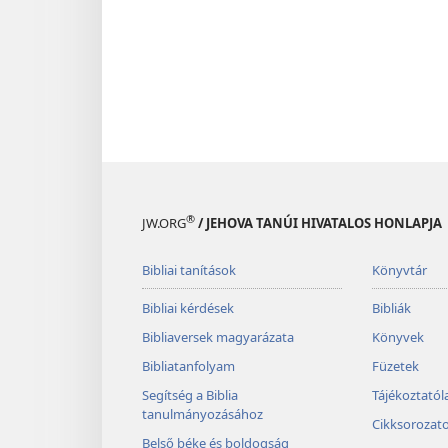
®
JW.ORG
/ JEHOVA TANÚI HIVATALOS HONLAPJA
Bibliai tanítások
Könyvtár
Bibliai kérdések
Bibliák
Bibliaversek magyarázata
Könyvek
Bibliatanfolyam
Füzetek
Segítség a Biblia
Tájékoztató
tanulmányozásához
Cikksorozat
Belső béke és boldogság