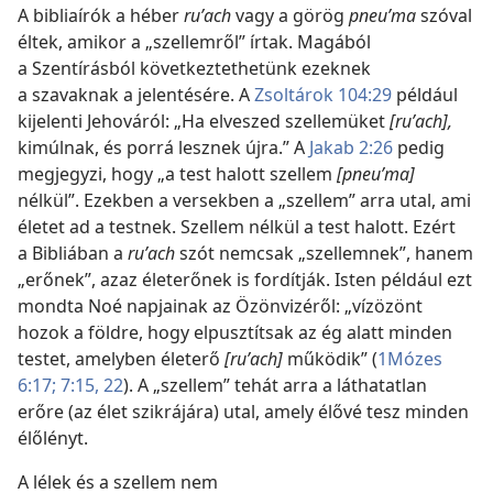
A bibliaírók a héber
ruʹach
vagy a görög
pneuʹma
szóval
éltek, amikor a „szellemről” írtak. Magából
a Szentírásból következtethetünk ezeknek
a szavaknak a jelentésére. A
Zsoltárok 104:29
például
kijelenti Jehováról: „Ha elveszed szellemüket
[ruʹach],
kimúlnak, és porrá lesznek újra.” A
Jakab 2:26
pedig
megjegyzi, hogy „a test halott szellem
[pneuʹma]
nélkül”. Ezekben a versekben a „szellem” arra utal, ami
életet ad a testnek. Szellem nélkül a test halott. Ezért
a Bibliában a
ruʹach
szót nemcsak „szellemnek”, hanem
„erőnek”, azaz életerőnek is fordítják. Isten például ezt
mondta Noé napjainak az Özönvizéről: „vízözönt
hozok a földre, hogy elpusztítsak az ég alatt minden
testet, amelyben életerő
[ruʹach]
működik” (
1Mózes
6:17;
7:15,
22
). A „szellem” tehát arra a láthatatlan
erőre (az élet szikrájára) utal, amely élővé tesz minden
élőlényt.
A lélek és a szellem nem