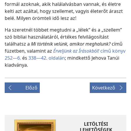
formál azoknak, akik halálalvásban vannak, és életre
kelti azt azáltal, hogy szellemet, vagyis életerőt áraszt
belé. Milyen örömteli idő lesz az!
Ha szeretnél többet megtudni a „lélek” és a „szellem”
szó bibliai használatáról, értékes felvilágosítást
találhatsz a
Mi történik velünk, amikor meghalunk?
című
füzetben, valamint az
Érveljünk az Írásokból!
című könyv
252—6.
és
338—42. oldalán
; mindkettő Jehova Tanúi
kiadványa.
Előző
Következő
LETÖLTÉSI
LEHETŐSÉGEK