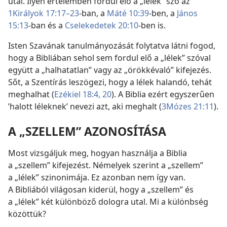
utal. Ilyen értelemben fordul elő a „lélek” szó az
1Királyok 17:17–23
-ban, a
Máté 10:39
-ben, a
János
15:13
-ban és a
Cselekedetek 20:10
-ben is.
Isten Szavának tanulmányozását folytatva látni fogod,
hogy a Bibliában sehol sem fordul elő a „lélek” szóval
együtt a „halhatatlan” vagy az „örökkévaló” kifejezés.
Sőt, a Szentírás leszögezi, hogy a lélek halandó, tehát
meghalhat (
Ezékiel 18:4,
20
). A Biblia ezért egyszerűen
’halott léleknek’ nevezi azt, aki meghalt (
3Mózes 21:11
).
A „SZELLEM” AZONOSÍTÁSA
Most vizsgáljuk meg, hogyan használja a Biblia
a „szellem” kifejezést. Némelyek szerint a „szellem”
a „lélek” szinonimája. Ez azonban nem így van.
A Bibliából világosan kiderül, hogy a „szellem” és
a „lélek” két különböző dologra utal. Mi a különbség
közöttük?