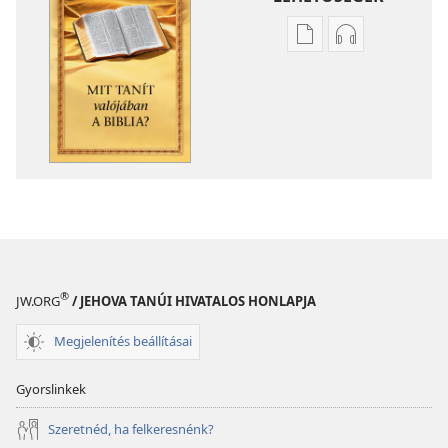
Kiadványok
Hangfelvétel
letöltési
letöltési
lehetőségei
lehetőségei
Mit
Mit
tanít
tanít
valójában
valójában
a Biblia?
a Biblia?
®
JW.ORG
/ JEHOVA TANÚI HIVATALOS HONLAPJA
Megjelenítés beállításai
Gyorslinkek
Szeretnéd, ha felkeresnénk?