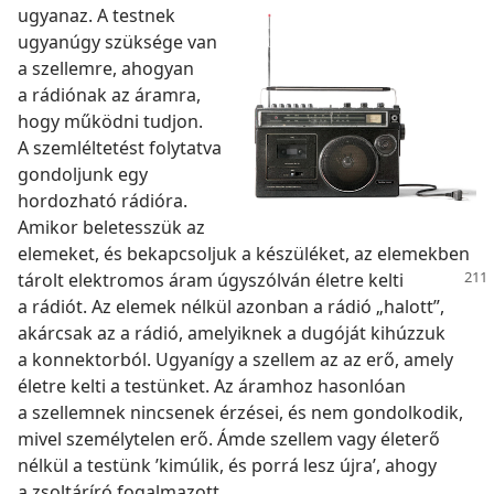
ugyanaz. A testnek
ugyanúgy szüksége van
a szellemre, ahogyan
a rádiónak az áramra,
hogy működni tudjon.
A szemléltetést folytatva
gondoljunk egy
hordozható rádióra.
Amikor beletesszük az
elemeket, és bekapcsoljuk a készüléket, az elemekben
tárolt elektromos áram
úgyszólván életre kelti
a rádiót. Az elemek nélkül azonban a rádió „halott”,
akárcsak az a rádió, amelyiknek a dugóját kihúzzuk
a konnektorból. Ugyanígy a szellem az az erő, amely
életre kelti a testünket. Az áramhoz hasonlóan
a szellemnek nincsenek érzései, és nem gondolkodik,
mivel személytelen erő. Ámde szellem vagy életerő
nélkül a testünk ’kimúlik, és porrá lesz újra’, ahogy
a zsoltáríró fogalmazott.