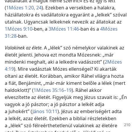
vadállatait a maguk neme szerint!« És ez így is lett”
(
1Mózes 1:20,
24
). Ezekben a versekben a halakra,
háziállatokra és vadállatokra egyaránt a „lelkek” szóval
utalnak. Ugyancsak lelkeknek nevezik az állatokat az
1Mózes 9:10
-ben, a
3Mózes 11:46
-ban és a
4Mózes
31:28
-ban.
Valakinek az élete.
A „lélek” szó némelykor valakinek az
életét jelenti. Jehova ezt mondta Mózesnek: „már
mindenki meghalt, aki a lelkedre vadászott” (
2Mózes
4:19
). Mire vadásztak Mózes ellenségei? Ki akarták
oltani az életét. Korábban, amikor Ráhel világra hozta
a fiát, Benjámint, „már-már kiment belőle a lélek (mert
haldoklott)” (
1Mózes 35:16–19
). Ráhel akkor
elveszítette az életét. Figyeljük meg Jézus szavait is: „Én
vagyok a jó pásztor; a jó pásztor a lelkét adja
a juhokért” (
János 10:11
). Jézus az emberiségért adta
a lelkét, azaz életét. Ezekben a bibliai részletekben
a „lélek” szó félreérthetetlenül
valakinek az életére