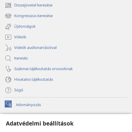
Összejövetel keresése
(opens
new
Kongresszus keresése
(opens
window)
new
Újdonságok
window)
Videók
Videók audionarrációval
Keresés
Szakmai tájékoztatás orvosoknak
Hivatalos tájékoztatás
Súgó
Adományozás
(opens
new
window)
Őrtorony ONLINE KÖNYVTÁR
Adatvédelmi beállítások
(opens
new