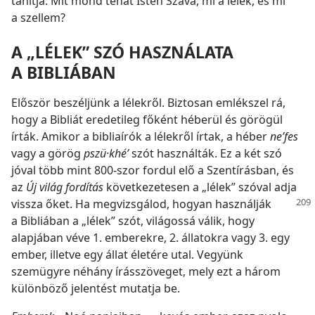
tanítja. Mit mond tehát Isten Szava, mi a lélek, és mi
a szellem?
A „LÉLEK” SZÓ HASZNÁLATA
A BIBLIÁBAN
Először beszéljünk a lélekről. Biztosan emlékszel rá,
hogy a Bibliát eredetileg főként héberül és görögül
írták. Amikor a bibliaírók a lélekről írtak, a héber
neʹfes
vagy a görög
pszü·khéʹ
szót használták. Ez a két szó
jóval több mint 800-szor fordul elő a Szentírásban, és
az
Új világ fordítás
következetesen a „lélek” szóval adja
vissza őket. Ha megvizsgálod, hogyan
használják
a Bibliában a „lélek” szót, világossá válik, hogy
alapjában véve 1. emberekre, 2. állatokra vagy 3. egy
ember, illetve egy állat életére utal. Vegyünk
szemügyre néhány írásszöveget, mely ezt a három
különböző jelentést mutatja be.