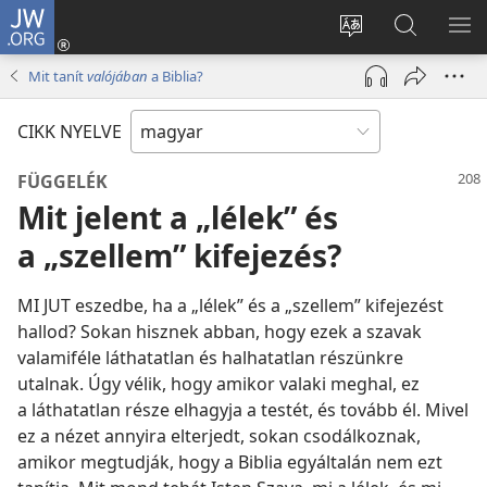
JW.ORG
Bejelentkezés
(opens
Oldal
Keresés
ME
new
nyelvének
a jw.org
ME
Mit tanít
valójában
a Biblia?
window)
megváltoztatás
honlapon
CIKK NYELVE
FÜGGELÉK
Mit jelent a „lélek” és
a „szellem” kifejezés?
MI JUT eszedbe, ha a „lélek” és a „szellem” kifejezést
hallod? Sokan hisznek abban, hogy ezek a szavak
valamiféle láthatatlan és halhatatlan részünkre
utalnak. Úgy vélik, hogy amikor valaki meghal, ez
a láthatatlan része elhagyja a testét, és tovább él. Mivel
ez a nézet annyira elterjedt, sokan csodálkoznak,
amikor megtudják, hogy a Biblia egyáltalán nem ezt