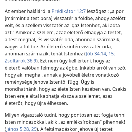
Az ember haláláról a
Prédikátor 12:7
leszögezi: „a por
[mármint a test pora] visszatér a földbe, ahogy azelőtt
volt, és a szellem visszatér az igaz Istenhez, aki adta
azt.” Amikor a szellem, azaz életerő elhagyja a testet,
a test meghal, és visszatér oda, ahonnan származik,
vagyis a földbe. Az életerő szintén visszatér oda,
ahonnan származik, tehát Istenhez (
Jób 34:14, 15;
Zsoltárok 36:9
). Ezt nem úgy kell érteni, hogy az
életerő valóban felmegy az égbe. Inkább arról van szó,
hogy aki meghal, annak a jövőbeli életre vonatkozó
reménysége Jehova Istentől függ. Úgy is
mondhatnánk, hogy az élete Isten kezében van. Csakis
Isten ereje által kaphatja vissza a szellemet, azaz
életerőt, hogy újra élhessen.
Milyen vigasztaló tudni, hogy pontosan ezt fogja tenni
Isten mindazokkal, akik „az emléksírokban” pihennek!
(
János 5:28, 29
). A feltámadáskor Jehova új testet