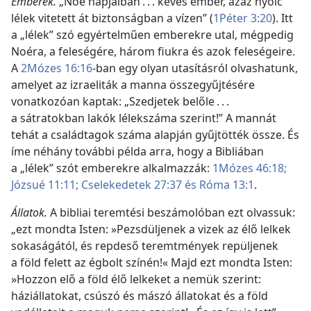
Emberek.
„Noé napjaiban . . . kevés ember, azaz nyolc
lélek vitetett át biztonságban a vízen” (
1Péter 3:20
). Itt
a „lélek” szó egyértelműen emberekre utal, mégpedig
Noéra, a feleségére, három fiukra és azok feleségeire.
A
2Mózes 16:16
-ban egy olyan utasításról olvashatunk,
amelyet az izraeliták a manna összegyűjtésére
vonatkozóan kaptak: „Szedjetek belőle . . .
a sátratokban lakók lélekszáma szerint!” A mannát
tehát a családtagok száma alapján gyűjtötték össze. És
íme néhány további példa arra, hogy a Bibliában
a „lélek” szót emberekre alkalmazzák:
1Mózes 46:18;
Józsué 11:11;
Cselekedetek 27:37 és
Róma 13:1
.
Állatok.
A bibliai teremtési beszámolóban ezt olvassuk:
„ezt mondta Isten: »Pezsdüljenek a vizek az élő lelkek
sokaságától, és repdeső teremtmények repüljenek
a föld felett az égbolt színén!« Majd ezt mondta Isten:
»Hozzon elő a föld élő lelkeket a nemük szerint:
háziállatokat, csúszó és mászó állatokat és a föld