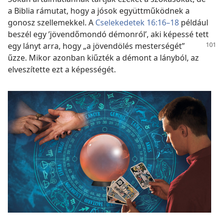
a Biblia rámutat, hogy a jósok együttműködnek a
gonosz szellemekkel. A
Cselekedetek 16:16–18
például
beszél egy ’jövendőmondó démonról’, aki képessé tett
egy lányt arra,
hogy „a jövendölés mesterségét”
űzze. Mikor azonban kiűzték a démont a lányból, az
elveszítette ezt a képességét.