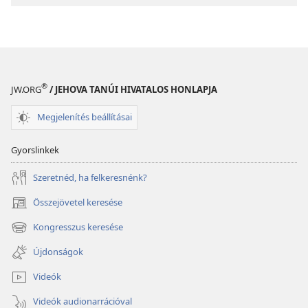
a Biblia?
a Biblia?
®
JW.ORG
/ JEHOVA TANÚI HIVATALOS HONLAPJA
Megjelenítés beállításai
Gyorslinkek
Szeretnéd, ha felkeresnénk?
Összejövetel keresése
(opens
new
Kongresszus keresése
(opens
window)
new
Újdonságok
window)
Videók
Videók audionarrációval