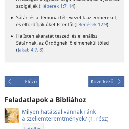
szolgálják (
Héberek 1:7,
14
).
Sátán és a démonai félrevezetik az embereket,
és elfordítják őket Istentől (
Jelenések 12:9
).
Ha Isten akaratát teszed, és ellenállsz
Sátánnak, az Ördögnek, ő elmenekül tőled
(
Jakab 4:7, 8
).
Előző
Következő
Feladatlapok a Bibliához
Milyen hatással vannak ránk
a szellemteremtmények? (1. rész)
Letöltés