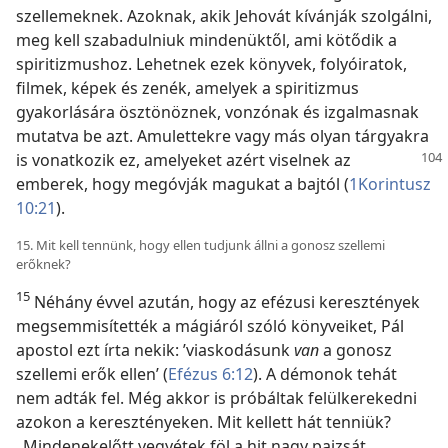
szellemeknek. Azoknak, akik Jehovát kívánják szolgálni,
meg kell szabadulniuk mindenüktől, ami kötődik a
spiritizmushoz. Lehetnek ezek könyvek, folyóiratok,
filmek, képek és zenék, amelyek a spiritizmus
gyakorlására ösztönöznek, vonzónak és izgalmasnak
mutatva be azt. Amulettekre vagy más olyan tárgyakra
is vonatkozik ez, amelyeket azért
viselnek az
emberek, hogy megóvják magukat a bajtól (
1Korintusz
10:21
).
15. Mit kell tennünk, hogy ellen tudjunk állni a gonosz szellemi
erőknek?
15
Néhány évvel azután, hogy az efézusi keresztények
megsemmisítették a mágiáról szóló könyveiket, Pál
apostol ezt írta nekik: ’viaskodásunk
van
a gonosz
szellemi erők ellen’ (
Efézus 6:12
). A démonok tehát
nem adták fel. Még akkor is próbáltak felülkerekedni
azokon a keresztényeken. Mit kellett hát tenniük?
„Mindenekelőtt vegyétek föl a hit nagy pajzsát,