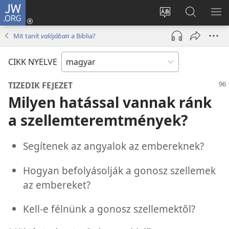
JW.ORG
Bejelentkezés
(opens
Oldal
Keresés
ME
new
nyelvének
a jw.org
ME
Mit tanít
valójában
a Biblia?
window)
megváltoztatás
honlapon
CIKK NYELVE
TIZEDIK FEJEZET
Milyen hatással vannak ránk
a szellemteremtmények?
Segítenek az angyalok az embereknek?
Hogyan befolyásolják a gonosz szellemek
az embereket?
Kell-e félnünk a gonosz szellemektől?