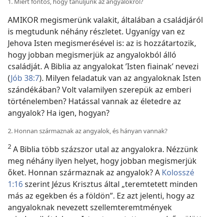
1. Miért fontos, hogy tanuljunk az angyalokról?
AMIKOR megismerünk valakit, általában a családjáról
is megtudunk néhány részletet. Ugyanígy van ez
Jehova Isten megismerésével is: az is hozzátartozik,
hogy jobban megismerjük az angyalokból álló
családját. A Biblia az angyalokat ’Isten fiainak’ nevezi
(
Jób 38:7
). Milyen feladatuk van az angyaloknak Isten
szándékában? Volt valamilyen szerepük az emberi
történelemben? Hatással vannak az életedre az
angyalok? Ha igen, hogyan?
2. Honnan származnak az angyalok, és hányan vannak?
2
A Biblia több százszor utal az angyalokra. Nézzünk
meg néhány ilyen helyet, hogy jobban megismerjük
őket. Honnan származnak az angyalok? A
Kolosszé
1:16
szerint Jézus Krisztus által „teremtetett minden
más az egekben és a földön”. Ez azt jelenti, hogy az
angyaloknak nevezett szellemteremtmények