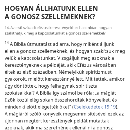
HOGYAN ÁLLHATUNK ELLEN
A GONOSZ SZELLEMEKNEK?
14. Az első századi efézusi keresztényekhez hasonlóan hogyan
szakíthatjuk meg a kapcsolatunkat a gonosz szellemekkel?
14
A Biblia útmutatást ad arra, hogy miként álljunk
ellen a gonosz szellemeknek, és hogyan szakítsuk meg
velük a kapcsolatunkat. Vizsgáljuk meg azoknak a
keresztényeknek a példáját, akik Efézus városában
éltek az első században. Némelyikük spiritizmust
gyakorolt, mielőtt kereszténnyé lett. Mit tettek, amikor
úgy döntöttek, hogy felhagynak spiritiszta
szokásaikkal? A Biblia így számol be róla: „a mágiát
űzők közül elég sokan összehordták könyveiket, és
mindenki előtt elégették őket” (
Cselekedetek 19:19
).
A mágiáról szóló könyveik megsemmisítésével ezek az
újonnan megtért keresztények példát mutattak
azoknak, akik ma szeretnének ellenállni a gonosz