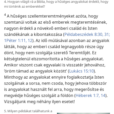
4. Hogyan világít rá a Biblia, hogy a hűséges angyalokat érdekli, hogy
mi történik az emberekkel?
4
A hűséges szellemteremtményeket azóta, hogy
szemtanúi voltak az első emberek megteremtésének,
nagyon érdekli a növekvő emberi család és Isten
szándékának a kibontakozása (
Példabeszédek 8:30, 31;
1Péter 1:11, 12
). Az idő múlásával azonban az angyalok
látták, hogy az emberi család legnagyobb része úgy
dönt, hogy nem szolgálja szerető Teremtőjét. Ez
kétségtelenül elszomorította a hűséges angyalokat.
Amikor viszont csak egyvalaki is visszatér Jehovához,
’öröm támad az angyalok között’ (
Lukács 15:10
).
Minthogy az angyalokat ennyire foglalkoztatja Isten
szolgáinak a sorsa, nem csoda, hogy Jehova többször
is angyalokat használt fel arra, hogy megerősítse és
megvédje hűséges szolgáit a földön (
Héberek 1:7,
14
).
Vizsgáljunk meg néhány ilyen esetet!
5. Milyen példákat találhatunk a