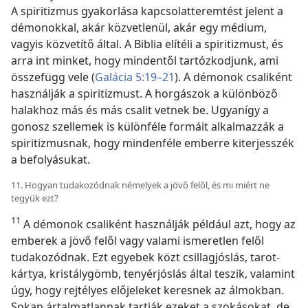
A spiritizmus gyakorlása kapcsolatteremtést jelent a
démonokkal, akár közvetlenül, akár egy médium,
vagyis közvetítő által. A Biblia elítéli a spiritizmust, és
arra int minket, hogy mindentől tartózkodjunk, ami
összefügg vele (
Galácia 5:19–21
). A démonok csaliként
használják a spiritizmust. A horgászok a különböző
halakhoz más és más csalit vetnek be. Ugyanígy a
gonosz szellemek is különféle formáit alkalmazzák a
spiritizmusnak, hogy mindenféle emberre kiterjesszék
a befolyásukat.
11. Hogyan tudakozódnak némelyek a jövő felől, és mi miért ne
tegyük ezt?
11
A démonok csaliként használják például azt, hogy az
emberek a jövő felől vagy valami ismeretlen felől
tudakozódnak. Ezt egyebek közt csillagjóslás, tarot-
kártya, kristálygömb, tenyérjóslás által teszik, valamint
úgy, hogy rejtélyes előjeleket keresnek az álmokban.
Sokan ártalmatlannak tartják ezeket a szokásokat, de