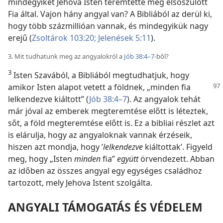
mindegyikét Jehova Isten teremtette meg elsőszülött
Fia által. Vajon hány angyal van? A Bibliából az derül ki,
hogy több százmillióan vannak, és mindegyikük nagy
erejű (
Zsoltárok 103:20;
Jelenések 5:11
).
3. Mit tudhatunk meg az angyalokról a
Jób 38:4–7
-ből?
3
Isten Szavából, a Bibliából megtudhatjuk, hogy
amikor Isten
alapot vetett a földnek, „minden fia
lelkendezve kiáltott” (
Jób 38:4–7
). Az angyalok tehát
már jóval az emberek megteremtése előtt is léteztek,
sőt, a föld megteremtése előtt is. Ez a bibliai részlet azt
is elárulja, hogy az angyaloknak vannak érzéseik,
hiszen azt mondja, hogy ’
lelkendezve
kiáltottak’. Figyeld
meg, hogy „Isten
minden
fia”
együtt
örvendezett. Abban
az időben az összes angyal egy egységes családhoz
tartozott, mely Jehova Istent szolgálta.
ANGYALI TÁMOGATÁS ÉS VÉDELEM