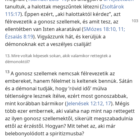
tanultuk, a halottak megszűntek létezni (
Zsoltárok
115:17
). Éppen ezért, „aki halottaktól kérdez”, azt
félrevezetik a gonosz
szellemek, és amit tesz, az
ellentétben van Isten akaratával (
5Mózes 18:10, 11;
Ézsaiás 8:19
). Vigyázzunk hát, és kerüljük a
démonoknak ezt a veszélyes csaliját!
13. Mire voltak képesek sokan, akik valamikor rettegtek a
démonoktól?
13
A gonosz szellemek nemcsak félrevezetik az
embereket, hanem félelmet is keltenek bennük. Sátán
és a démonai tudják, hogy ’rövid idő’ múlva
tétlenségre lesznek ítélve, ezért most gonoszabbak,
mint korábban bármikor (
Jelenések 12:12,
17
). Mégis
több ezer embernek, aki valaha nap mint nap rettegett
az ilyen gonosz szellemektől, sikerült megszabadulnia
ettől az érzéstől. Hogyan? Mit tehet az, aki már
belebonyolódott a spiritizmusba?