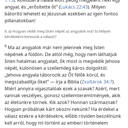
angyal, és „erősítette őt” (
Lukács 22:43
). Milyen
bátorító lehetett ez Jézusnak ezekben az igen fontos
pillanatokban!
6. a) Hogyan védik meg Isten népét az angyalok ma? b) Milyen
kérdésekre keressük a választ?
6
Ma az angyalok már nem jelennek meg Isten
népének a földön. De attól még, hogy nem láthatjuk
Isten hatalmas angyalait, ők most is megvédik Jehova
népét, különösen a szellemileg káros dolgoktól.
„Jehova angyala táborozik az Őt félők körül, és
megszabadítja őket” — írja a Biblia (
Zsoltárok 34:7
).
Miért annyira vigasztalóak ezek a szavak? Azért, mert
vannak veszélyes, gonosz szellemteremtmények, akik
az életünkre törnek. Kik azok? Honnan származnak?
Hogyan próbálnak kárt okozni nekünk? Ha érdekel a
válasz ezekre a kérdésekre, előbb röviden beszélnünk
kell arról, hogy mi történt az emberi történelem