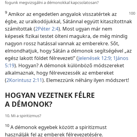
fogunk megvizsgálni a démonokkal kapcsolatosan?
9
Amikor az engedetlen angyalok visszatértek az
égbe, az uralkodójukkal, Sátánnal együtt kitaszítottnak
számítottak (
2Péter 2:4
). Most ugyan már nem
képesek fizikai testet ölteni magukra, de még mindig
nagyon rossz hatással vannak az emberekre. Sőt,
elmondhatjuk, hogy Sátán a démonok segítségével „az
egész lakott földet félrevezeti” (
Jelenések 12:9;
1János
5:19
). Hogyan? A démonok különböző módszereket
alkalmaznak, hogy félrevezessék az embereket
(
2Korintusz 2:11
). Elemezzünk néhány ilyen módszert!
HOGYAN VEZETNEK FÉLRE
A DÉMONOK?
10. Mi a spiritizmus?
10
A démonok egyebek között a spiritizmust
használják fel az emberek félrevezetésére.