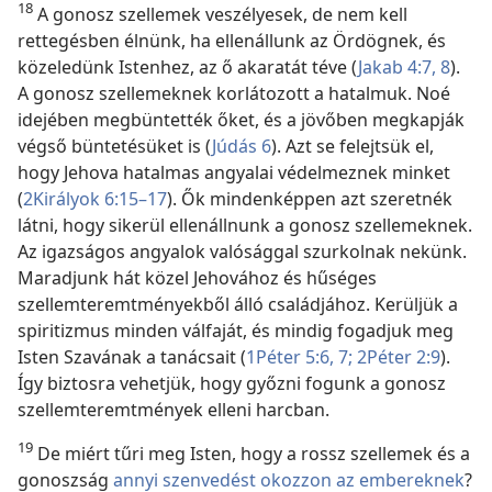
18
A gonosz szellemek veszélyesek, de nem kell
rettegésben élnünk, ha ellenállunk az Ördögnek, és
közeledünk Istenhez, az ő akaratát téve (
Jakab 4:7, 8
).
A gonosz szellemeknek korlátozott a hatalmuk. Noé
idejében megbüntették őket, és a jövőben megkapják
végső büntetésüket is (
Júdás 6
). Azt se felejtsük el,
hogy Jehova hatalmas angyalai védelmeznek minket
(
2Királyok 6:15–17
). Ők mindenképpen azt szeretnék
látni, hogy sikerül ellenállnunk a gonosz szellemeknek.
Az igazságos angyalok valósággal szurkolnak nekünk.
Maradjunk hát közel Jehovához és hűséges
szellemteremtményekből álló családjához. Kerüljük a
spiritizmus minden válfaját, és mindig fogadjuk meg
Isten Szavának a tanácsait (
1Péter 5:6, 7;
2Péter 2:9
).
Így biztosra vehetjük, hogy győzni fogunk a gonosz
szellemteremtmények elleni harcban.
19
De miért tűri meg Isten, hogy a rossz szellemek és a
gonoszság
annyi szenvedést okozzon az embereknek
?