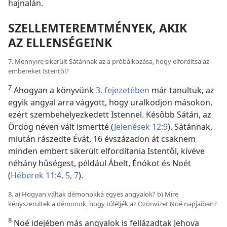
hajnalán.
SZELLEMTEREMTMÉNYEK, AKIK
AZ ELLENSÉGEINK
7. Mennyire sikerült Sátánnak az a próbálkozása, hogy elfordítsa az
embereket Istentől?
7
Ahogyan a könyvünk
3. fejezetében
már tanultuk, az
egyik angyal arra vágyott, hogy uralkodjon másokon,
ezért szembehelyezkedett Istennel. Később Sátán, az
Ördög néven vált ismertté (
Jelenések 12:9
). Sátánnak,
miután rászedte Évát, 16 évszázadon át csaknem
minden embert sikerült elfordítania Istentől, kivéve
néhány hűségest, például Ábelt, Énókot és Noét
(
Héberek 11:4, 5,
7
).
8. a) Hogyan váltak démonokká egyes angyalok? b) Mire
kényszerültek a démonok, hogy túléljék az Özönvizet Noé napjaiban?
8
Noé idejében más angyalok is fellázadtak Jehova