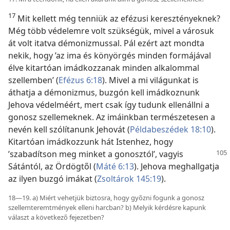
17
Mit kellett még tenniük az efézusi keresztényeknek?
Még több védelemre volt szükségük, mivel a városuk
át volt itatva démonizmussal. Pál ezért azt mondta
nekik, hogy ’az ima és könyörgés minden formájával
élve kitartóan imádkozzanak minden alkalommal
szellemben’ (
Efézus 6:18
). Mivel a mi világunkat is
áthatja a démonizmus, buzgón kell imádkoznunk
Jehova védelméért, mert csak így tudunk ellenállni a
gonosz szellemeknek. Az imáinkban természetesen a
nevén kell szólítanunk Jehovát (
Példabeszédek 18:10
).
Kitartóan imádkozzunk hát Istenhez, hogy
’szabadítson meg minket
a gonosztól’, vagyis
Sátántól, az Ördögtől (
Máté 6:13
). Jehova meghallgatja
az ilyen buzgó imákat (
Zsoltárok 145:19
).
18—19. a) Miért vehetjük biztosra, hogy győzni fogunk a gonosz
szellemteremtmények elleni harcban? b) Melyik kérdésre kapunk
választ a következő fejezetben?