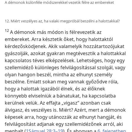
A démonok különféle módszerekkel vezetik félre az embereket
12. Miért veszélyes az, ha valaki megpróbál beszélni a halottakkal?
12
A démonok más módon is félrevezetik az
embereket. Arra késztetik őket, hogy halottaktól
kérdezősködjenek. Akik valamelyik hozzátartozójukat
gyászolják, azokat gyakran megtévesztik a halottakkal
kapcsolatos téves elképzelések. Lehetséges, hogy egy
szellemidéző különleges felvilágosítással szolgál, vagy
olyan hangon beszél, mintha az elhunyt személy
beszélne. Emiatt sokan meg vannak győződve róla,
hogy a halottak igazából élnek, és az élőknek
könnyebb elviselniük a bánatukat, ha kapcsolatba
kerülnek velük. Az effajta „vigasz” azonban csak
álvigasz, és veszélyes is. Miért? Azért, mert a démonok
képesek arra, hogy utánozzák az elhunyt hangját, és
felvilágosítást adjanak egy szellemidézőnek arról, aki
meghalt (
1Sámuel 28:3–19
). És ahogyan a
6. fejezetben