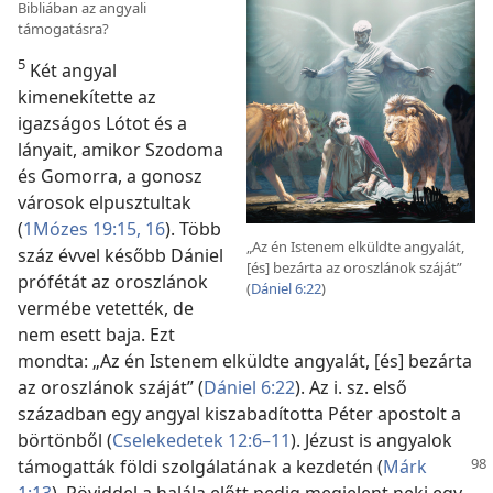
Bibliában az angyali
támogatásra?
5
Két angyal
kimenekítette az
igazságos Lótot és a
lányait, amikor Szodoma
és Gomorra, a gonosz
városok elpusztultak
(
1Mózes 19:15, 16
). Több
„Az én Istenem elküldte angyalát,
száz évvel később Dániel
[és] bezárta az oroszlánok száját”
prófétát az oroszlánok
(
Dániel 6:22
)
vermébe vetették, de
nem esett baja. Ezt
mondta: „Az én Istenem elküldte angyalát, [és] bezárta
az oroszlánok száját” (
Dániel 6:22
). Az i. sz. első
században egy angyal kiszabadította Péter apostolt a
börtönből (
Cselekedetek 12:6–11
). Jézust is angyalok
támogatták földi szolgálatának
a kezdetén (
Márk
1:13
). Röviddel a halála előtt pedig megjelent neki egy