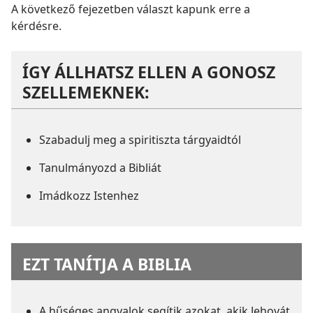
A következő fejezetben választ kapunk erre a
kérdésre.
ÍGY ÁLLHATSZ ELLEN A GONOSZ
SZELLEMEKNEK:
Szabadulj meg a spiritiszta tárgyaidtól
Tanulmányozd a Bibliát
Imádkozz Istenhez
EZT TANÍTJA A BIBLIA
A hűséges angyalok segítik azokat, akik Jehovát