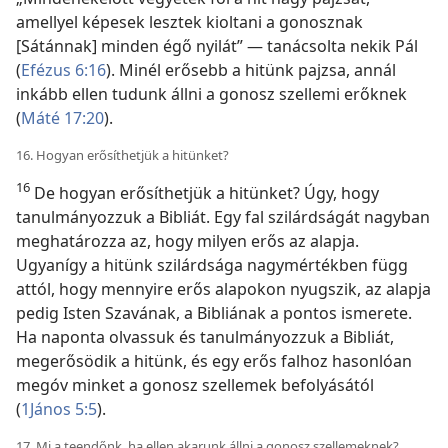
amellyel képesek lesztek kioltani a gonosznak
[Sátánnak] minden égő nyilát” — tanácsolta nekik Pál
(
Efézus 6:16
). Minél erősebb a hitünk pajzsa, annál
inkább ellen tudunk állni a gonosz szellemi erőknek
(
Máté 17:20
).
16. Hogyan erősíthetjük a hitünket?
16
De hogyan erősíthetjük a hitünket? Úgy, hogy
tanulmányozzuk a Bibliát. Egy fal szilárdságát nagyban
meghatározza az, hogy milyen erős az alapja.
Ugyanígy a hitünk szilárdsága nagymértékben függ
attól, hogy mennyire erős alapokon nyugszik, az alapja
pedig Isten Szavának, a Bibliának a pontos ismerete.
Ha naponta olvassuk és tanulmányozzuk a Bibliát,
megerősödik a hitünk, és egy erős falhoz hasonlóan
megóv minket a gonosz szellemek befolyásától
(
1János 5:5
).
17. Mi a teendőnk, ha ellen akarunk állni a gonosz szellemeknek?