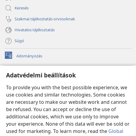
Keresés
Szakmai tájékoztatás orvosoknak
Hivatalos tájékoztatás
Súgó
Adományozás
(opens
new
window)
Őrtorony ONLINE KÖNYVTÁR
Adatvédelmi beállítások
(opens
new
®
JW Hub
To provide you with the best possible experience, we
window)
(opens
use cookies and similar technologies. Some cookies
new
®
JW Library
window)
are necessary to make our website work and cannot
be refused. You can accept or decline the use of
Watchtower Library
additional cookies, which we use only to improve
your experience. None of this data will ever be sold or
used for marketing. To learn more, read the
Global