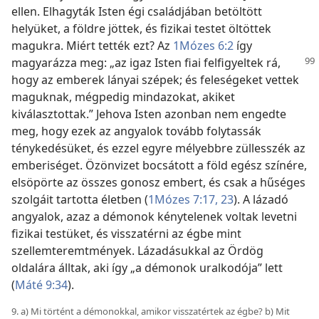
ellen. Elhagyták Isten égi családjában betöltött
helyüket, a földre jöttek, és fizikai testet öltöttek
magukra. Miért tették ezt? Az
1Mózes 6:2
így
magyarázza meg: „az igaz Isten fiai felfigyeltek rá,
hogy az emberek lányai szépek; és feleségeket vettek
maguknak, mégpedig mindazokat, akiket
kiválasztottak.” Jehova Isten azonban nem engedte
meg, hogy ezek az angyalok tovább folytassák
ténykedésüket, és ezzel egyre mélyebbre züllesszék az
emberiséget. Özönvizet bocsátott a föld egész színére,
elsöpörte az összes gonosz embert, és csak a hűséges
szolgáit tartotta életben (
1Mózes 7:17,
23
). A lázadó
angyalok, azaz a démonok kénytelenek voltak levetni
fizikai testüket, és visszatérni az égbe mint
szellemteremtmények. Lázadásukkal az Ördög
oldalára álltak, aki így „a démonok uralkodója” lett
(
Máté 9:34
).
9. a) Mi történt a démonokkal, amikor visszatértek az égbe? b) Mit