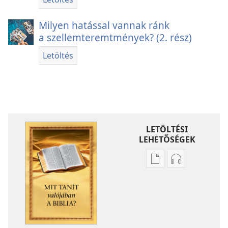
Milyen hatással vannak ránk
a szellemteremtmények? (2. rész)
Letöltés
LETÖLTÉSI
LEHETŐSÉGEK
Kiadványok
Hangfelvétel
letöltési
letöltési
lehetőségei
lehetőségei
Mit
Mit
tanít
tanít
valójában
valójában