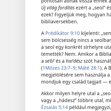
pontosan adnák vissza ennek a
Új világ fordítás
ezért a „seol” é
ezek? Figyeljük meg, hogyan h
bibliaversekben.
A
Prédikátor 9:10
kijelenti: „s
sem bölcsesség nincs a seolban
a seol egy konkrét sírhelyre ut
temették? Nem. Amikor a Biblia 
a
se’ólʹ
és a
haiʹdész
szót haszná
(
1Mózes 23:7–9;
Máté 28:1
). A 
megjelölésére sem használja a 
mondjuk egy család tagjait — e
Akkor milyen helyre utal a „seol
vagy a „hádesz” többre utal, m
Ézsaiás 5:14
például megjegyzi, 