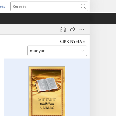
zés
s
Keresés
w)
CIKK NYELVE