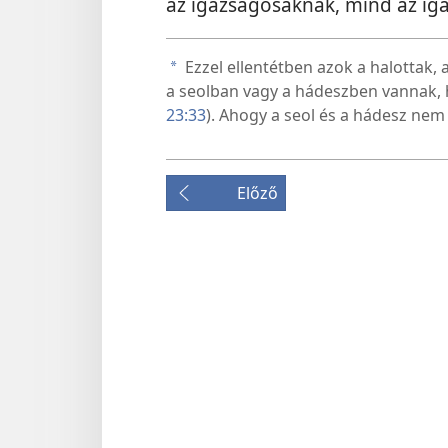
az igazságosaknak, mind az ig
Ezzel ellentétben azok a halottak, 
a
a seolban vagy a hádeszben vannak,
23:33
). Ahogy a seol és a hádesz nem 
Előző