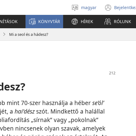
magyar
Bejelentke
Válassz
(open
nyelvet
new
ANÍTÁSOK
KÖNYVTÁR
HÍREK
RÓLUNK
windo
Mi a seol és a hádesz?
ádesz?
öbb mint 70-szer használja a héber
se’ólʹ
jét, a
haiʹdész
szót. Mindkettő a halállal
liafordítás „sírnak” vagy „pokolnak”
elvben nincsenek olyan szavak, amelyek