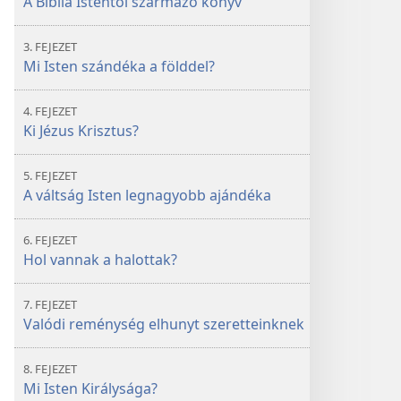
A Biblia Istentől származó könyv
3. FEJEZET
Mi Isten szándéka a földdel?
4. FEJEZET
Ki Jézus Krisztus?
5. FEJEZET
A váltság Isten legnagyobb ajándéka
6. FEJEZET
Hol vannak a halottak?
7. FEJEZET
Valódi reménység elhunyt szeretteinknek
8. FEJEZET
Mi Isten Királysága?