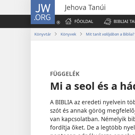
JW.ORG
Jehova Tanúi
FŐOLDAL
BIBLIAI T
Könyvtár
Könyvek
Mit tanít
valójában
a Biblia?
FÜGGELÉK
Mi a seol és a h
A BIBLIA az eredeti nyelvein t
szót és annak görög megfelelő
van kapcsolatban. Némelyik bib
fordítja őket. De a legtöbb ny