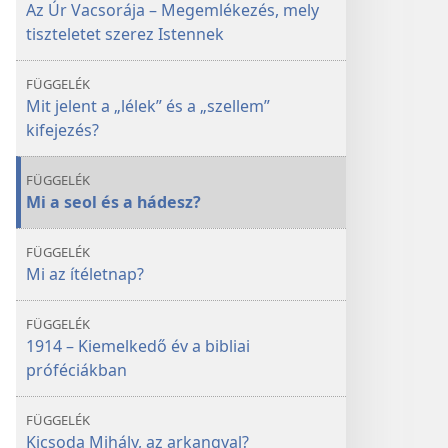
Az Úr Vacsorája – Megemlékezés, mely
tiszteletet szerez Istennek
FÜGGELÉK
Mit jelent a „lélek” és a „szellem”
kifejezés?
FÜGGELÉK
Mi a seol és a hádesz?
FÜGGELÉK
Mi az ítéletnap?
FÜGGELÉK
1914 – Kiemelkedő év a bibliai
próféciákban
FÜGGELÉK
Kicsoda Mihály, az arkangyal?