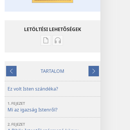
LETÖLTÉSI LEHETŐSÉGEK
Kiadványok
Hangfelvételek
letöltési
letöltési
lehetőségei
lehetőségei
Mit
Mit
TARTALOM
tanít
tanít
Előző
Következő
valójában
valójában
a Biblia?
a Biblia?
Ez volt Isten szándéka?
1. FEJEZET
Mi az igazság Istenről?
2. FEJEZET