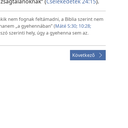
azságtalanoknak” (
Cselekedetek 24:15
).
akik nem fognak feltámadni, a Biblia szerint nem
 hanem „a gyehennában” (
Máté 5:30;
10:28;
szó szerinti hely, úgy a gyehenna sem az.
Következő