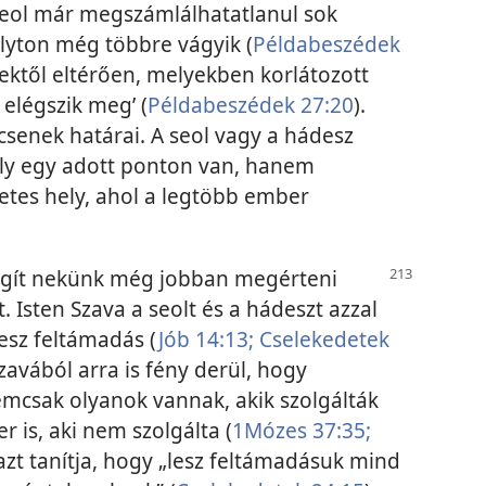
a seol már megszámlálhatatlanul sok
folyton még többre vágyik (
Példabeszédek
lyektől eltérően, melyekben korlátozott
 elégszik meg’ (
Példabeszédek 27:20
).
csenek határai. A seol vagy a hádesz
ely egy adott ponton van, hanem
pletes hely, ahol a legtöbb ember
 segít nekünk még jobban megérteni
t. Isten Szava a seolt és a hádeszt azzal
lesz feltámadás (
Jób 14:13;
Cselekedetek
zavából arra is fény derül, hogy
mcsak olyanok vannak, akik szolgálták
 is, aki nem szolgálta (
1Mózes 37:35;
a azt tanítja, hogy „lesz feltámadásuk mind