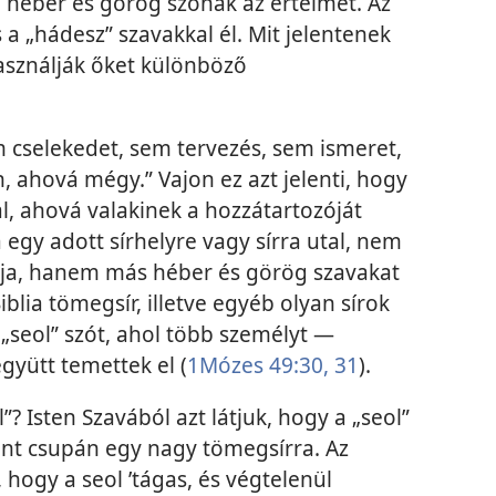
 héber és görög szónak az értelmét. Az
s a „hádesz” szavakkal él. Mit jelentenek
asználják őket különböző
em cselekedet, sem tervezés, sem ismeret,
, ahová mégy.” Vajon ez azt jelenti, hogy
al, ahová valakinek a hozzátartozóját
egy adott sírhelyre vagy sírra utal, nem
lja, hanem más héber és görög szavakat
Biblia tömegsír, illetve egyéb olyan sírok
„seol” szót, ahol több személyt —
gyütt temettek el (
1Mózes 49:30, 31
).
”? Isten Szavából azt látjuk, hogy a „seol”
int csupán egy nagy tömegsírra. Az
hogy a seol ’tágas, és végtelenül