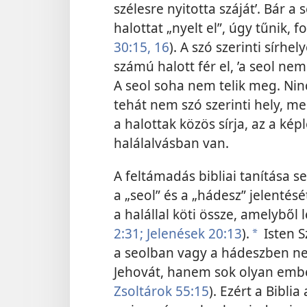
szélesre nyitotta száját’. Bár 
halottat „nyelt el”, úgy tűnik, 
30:15, 16
). A szó szerinti sírhe
számú halott fér el, ’a seol nem
A seol soha nem telik meg. Nin
tehát nem szó szerinti hely, m
a halottak közös sírja, az a ké
halálalvásban van.
A feltámadás bibliai tanítása
a „seol” és a „hádesz” jelentésé
a halállal köti össze, amelyből 
2:31;
Jelenések 20:13
).
Isten S
a
a seolban vagy a hádeszben ne
Jehovát, hanem sok olyan ember
Zsoltárok 55:15
). Ezért a Bibli